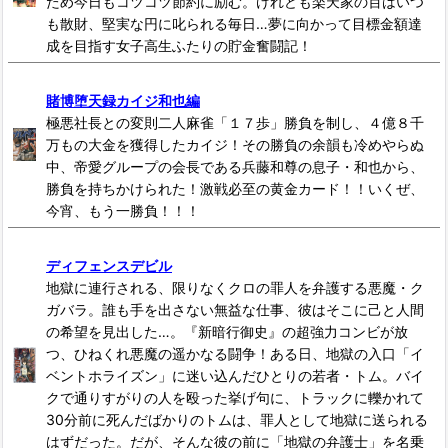
ため今日もコツコツ節約に励む。けれども楽天家の百はいつ
も散財、堅実な円に叱られる毎日…夢に向かって目標金額達
成を目指す女子高生ふたりの貯金奮闘記！
賭博堕天録カイジ和也編
極悪社長との変則二人麻雀「１７歩」勝負を制し、４億８千
万もの大金を獲得したカイジ！その勝負の余韻も冷めやらぬ
中、帝愛グループの会長である兵藤和尊の息子・和也から、
勝負を持ちかけられた！激戦必至の黄金カード！！いくぜ、
今宵、もう一勝負！！！
ディフェンスデビル
地獄に連行される、限りなくクロの罪人を弁護する悪魔・ク
ガバラ。誰も手を出さない無益な仕事、彼はそこに己と人間
の希望を見出した…。『新暗行御史』の超強力コンビが放
つ、ひねくれ悪魔の遥かなる闘争！ある日、地獄の入口「イ
ベントホライズン」に迷い込んだひとりの若者・トム。バイ
クで通りすがりの人を殴った挙げ句に、トラックに轢かれて
30分前に死んだばかりのトムは、罪人として地獄に送られる
はずだった。だが、そんな彼の前に「地獄の弁護士」を名乗