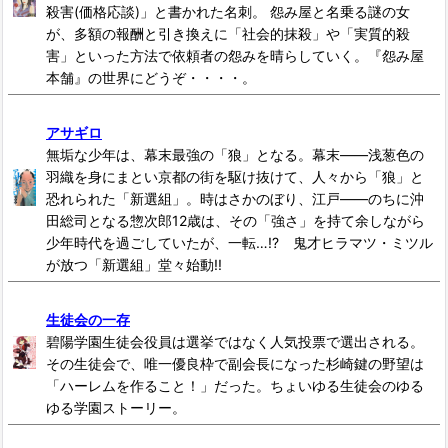
殺害(価格応談)」と書かれた名刺。 怨み屋と名乗る謎の女
が、多額の報酬と引き換えに「社会的抹殺」や「実質的殺
害」といった方法で依頼者の怨みを晴らしていく。『怨み屋
本舗』の世界にどうぞ・・・・。
アサギロ
無垢な少年は、幕末最強の「狼」となる。幕末――浅葱色の
羽織を身にまとい京都の街を駆け抜けて、人々から「狼」と
恐れられた「新選組」。時はさかのぼり、江戸――のちに沖
田総司となる惣次郎12歳は、その「強さ」を持て余しながら
少年時代を過ごしていたが、一転…!? 鬼才ヒラマツ・ミツル
が放つ「新選組」堂々始動!!
生徒会の一存
碧陽学園生徒会役員は選挙ではなく人気投票で選出される。
その生徒会で、唯一優良枠で副会長になった杉崎鍵の野望は
「ハーレムを作ること！」だった。ちょいゆる生徒会のゆる
ゆる学園ストーリー。