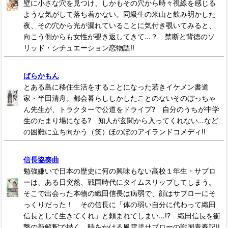
壁に小さな穴を見つけ、しかもその穴から時々視線を感じる
ような気がして落ち着かない。同級生の米山と飲み明かした
夜、その穴から光が漏れていることに気付き覗いてみると、
向こう側からも女性が覗き返してきて…？ 禁断と背徳のソ
リッド・シチュエーション恋物語!!
ばらかもん
とある島に移住生活をすることになった若きイケメン書道
家・半田清舟。都会暮らししかしたことのないそのぼっちゃ
ん先生が、トラクターで公道をドライブ? 自分のうちが中学
生のたまり場になる? 知人が玄関から入ってくれない…など
の困難に立ち向かう（笑）ほのぼのアイランドコメディ!!
信長協奏曲
勉強嫌いで日本の歴史に何の興味もない高校１年生・サブロ
ーは、ある日突然、戦国時代にタイムスリップしてしまう。
そこで出会った本物の織田信長は病弱で、顔はサブローにそ
っくりだった！ その信長に「体の弱い自分に代わって織田
信長として生きてくれ」と頼まれてしまい…!? 織田信長を衝
撃の新解釈で描く、時をかける風雲児サブローの戦国青春記!!