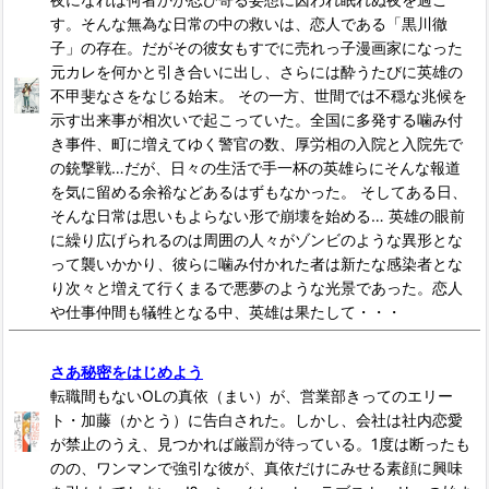
す。そんな無為な日常の中の救いは、恋人である「黒川徹
子」の存在。だがその彼女もすでに売れっ子漫画家になった
元カレを何かと引き合いに出し、さらには酔うたびに英雄の
不甲斐なさをなじる始末。 その一方、世間では不穏な兆候を
示す出来事が相次いで起こっていた。全国に多発する噛み付
き事件、町に増えてゆく警官の数、厚労相の入院と入院先で
の銃撃戦…だが、日々の生活で手一杯の英雄らにそんな報道
を気に留める余裕などあるはずもなかった。 そしてある日、
そんな日常は思いもよらない形で崩壊を始める… 英雄の眼前
に繰り広げられるのは周囲の人々がゾンビのような異形とな
って襲いかかり、彼らに噛み付かれた者は新たな感染者とな
り次々と増えて行くまるで悪夢のような光景であった。恋人
や仕事仲間も犠牲となる中、英雄は果たして・・・
さあ秘密をはじめよう
転職間もないOLの真依（まい）が、営業部きってのエリー
ト・加藤（かとう）に告白された。しかし、会社は社内恋愛
が禁止のうえ、見つかれば厳罰が待っている。1度は断ったも
のの、ワンマンで強引な彼が、真依だけにみせる素顔に興味