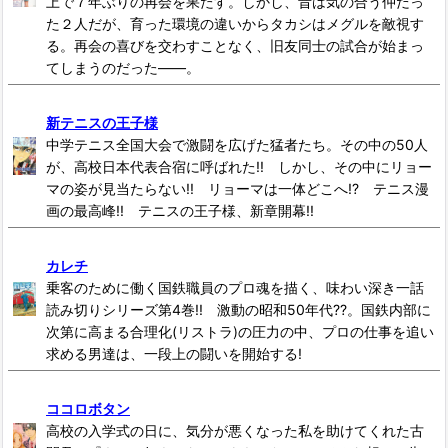
上で７年ぶりの再会を果たす。しかし、昔は気の合う仲だっ
た２人だが、育った環境の違いからタカシはメグルを敵視す
る。再会の喜びを交わすことなく、旧友同士の試合が始まっ
てしまうのだった――。
新テニスの王子様
中学テニス全国大会で激闘を広げた猛者たち。その中の50人
が、高校日本代表合宿に呼ばれた!! しかし、その中にリョー
マの姿が見当たらない!! リョーマは一体どこへ!? テニス漫
画の最高峰!! テニスの王子様、新章開幕!!
カレチ
乗客のために働く国鉄職員のプロ魂を描く、味わい深き一話
読み切りシリーズ第4巻!! 激動の昭和50年代??。国鉄内部に
次第に高まる合理化(リストラ)の圧力の中、プロの仕事を追い
求める男達は、一段上の闘いを開始する!
ココロボタン
高校の入学式の日に、気分が悪くなった私を助けてくれた古