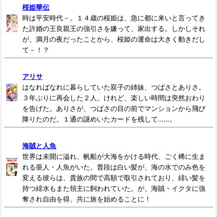
桜姫華伝
時は平安時代－。１４歳の桜姫は、急に都に来いと言ってき
た許婚の王良親王の強引さを嫌って、家出する。しかしそれ
が、満月の夜だったことから、桜姫の運命は大きく動きだし
て－！？
アリサ
はなればなれに暮らしていた双子の姉妹、つばさとありさ。
３年ぶりに再会した２人。けれど、楽しい時間は突然おわり
を告げた。ありさが、つばさの目の前でマンションから飛び
降りたのだ。１通の謎めいたカードを残して……。
海賊と人魚
世界は未開に溢れ、帆船が大海をかける時代、ごく稀に生ま
れる亜人・人魚がいた。普段は白い髪が、海の水でのみ色を
変える彼らは、貴族の間で高額で取引されており、緋い髪を
持つ緋水もまた領主に飼われていた。が、海賊・イクタに強
奪され自由を得、共に旅を始めることに！