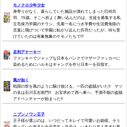
モノクロ少年少女
身寄りがなく、暮らしていた施設が潰れてしまった巳待呉
羽、15歳。そこへ折よく舞い込んだのは、生徒を募集する私
立毛保乃学園のチラシ。先着一名につき学費や生活費免除の
言葉に飛びついて学園に転がり込んだ呉羽だったが、待ち受
けていたのは有象無象のケモノたちで!?
足利アナーキー
ファンキーでジャップな日本をパンクでマザーファッカーに
染めるためにハルキはギャングを作り日本一を目指す。
風が如く
戦国の世を風のように駆け抜ける、一匹の盗賊がいた!! ヤツ
の名は石川五右衛門!! お宝求めて西へ東へ、予測不能の盗賊
アドベンチャーが始まった!!
ニブンノワン王子
王子様が選ぶのは、いつだってキレイで可愛いお姫様。そう
思っていた平凡な女子高生・月子は、いきなり半人半犬な異