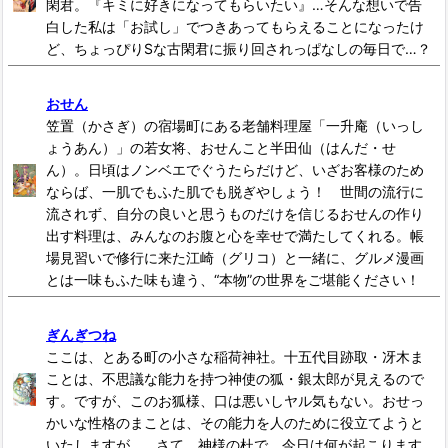
閑君。『キミに好きになってもらいたい』…そんな想いで告
白した私は「お試し」でつきあってもらえることになったけ
ど、ちょっぴりSな古閑君に振り回されっぱなしの毎日で…？
おせん
笠置（かさぎ）の宿場町にある老舗料理屋「一升庵（いっし
ょうあん）」の若女将、おせんこと半田仙（はんだ・せ
ん）。日頃はノンベエでぐうたらだけど、いざお客様のため
ならば、一肌でもふた肌でも脱ぎやしょう！ 世間の流行に
流されず、自分の良いと思うものだけを信じるおせんの作り
出す料理は、みんなのお腹と心を幸せで満たしてくれる。帳
場見習いで修行に来た江崎（グリコ）と一緒に、グルメ漫画
とは一味もふた味も違う、“本物”の世界をご堪能ください！
ぎんぎつね
ここは、とある町の小さな稲荷神社。十五代目跡取・冴木ま
ことは、不思議な能力を持つ神使の狐・銀太郎が見えるので
す。ですが、このお狐様、口は悪いしヤル気もない。おせっ
かいな性格のまことは、その能力を人のために役立てようと
いたしますが…。さて、神様の杜で、今日は何が起こります