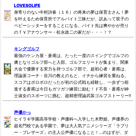
LOVESOLIFE
身寄りのない中村詩春（１６）の将来の夢は保育士さん！夢
を叶えるため保育所でアルバイト三昧だが、訳あって双子の
ベビーシッターをすることになる。バイト先は爽やかが売り
のＴＶアナウンサー・松永政二の家だが・・・！？
キングゴルフ
最強のケンカ屋・蒼甫は、たった一度のスイングでゴルフの
虜となりゴルフ部へと入部。ゴルフエリートが集まり、関東
大会で優勝する実力を持つゴルフ部で、超初心者・蒼甫は、
理論派コーチ・谷川の教えのもと、イチから練習を重ねる。
スコアはボロボロだったが初の公式戦も経験し、一歩ずつ前
進する蒼甫は今日もガツガツ練習に励む！ド不良・蒼甫が紳
士淑女のスポーツに挑む、超精密理論武装ゴルフストーリー!!
声優かっ
ヒイラギ学園高等学校・声優科へ入学した木野姫。声優界の
超名門校である学園で、夢は大人気アニメシリーズ「ラブリ
ー・ブレザーズ」の主人公声優になること！…のはずが、ダ