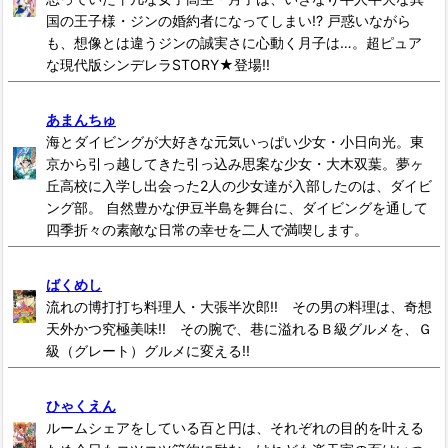
国の王子様・ジンの婚約者になってしまい!? 戸惑いながら
も、想像とは違うジンの誠実さに心動く月子は…。超ピュア
な現代版シンデレラSTORY★登場!!
あまんちゅ
海とダイビングが大好きな元気いっぱい少女・小日向光。東
京から引っ越してきた引っ込み思案な少女・大木双葉。夢ヶ
丘高校に入学し出会った2人の少女達が入部したのは、ダイビ
ング部。 自然豊かな伊豆半島を舞台に、ダイビングを通して
四季折々の素敵な日常の幸せを二人で満喫します。
ばくめし
流れの博打打ち料理人・大張半次郎!! その男の料理は、奇想
天外かつ究極美味!! その腕で、巷に溢れるＢ級グルメを、Ｇ
級（グレート）グルメに変える!!
ひゃくえん
ルームシェアをしている百と円は、それぞれの目的を叶える