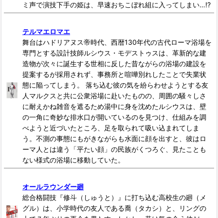
ミ声で演技下手の姫は、早速おちこぼれ組に入ってしまい…!?
テルマエロマエ
舞台はハドリアヌス帝時代、西暦130年代の古代ローマ浴場を
専門とする設計技師ルシウス・モデストゥスは、革新的な建
造物が次々に誕生する世相に反した昔ながらの浴場の建設を
提案するが採用されず、事務所と喧嘩別れしたことで失業状
態に陥ってしまう。 落ち込む彼の気を紛らわせようとする友
人マルクスと共に公衆浴場に赴いたものの、周囲の騒々しさ
に耐えかね雑音を遮るため湯中に身を沈めたルシウスは、壁
の一角に奇妙な排水口が開いているのを見つけ、仕組みを調
べようと近づいたところ、足を取られて吸い込まれてしま
う。不測の事態にもがきながらも水面に顔を出すと、彼はロ
ーマ人とは違う「平たい顔」の民族がくつろぐ、見たことも
ない様式の浴場に移動していた。
オールラウンダー廻
総合格闘技『修斗（しゅうと）』に打ち込む高校生の廻（メ
グル）は、小学時代の友人である喬（タカシ）と、リングの