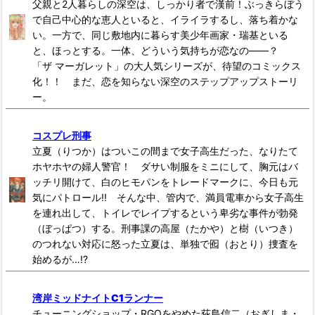
父親と2人暮らしの深空は、しっかり者で漢前！ぶっきらぼう
で自己中心的な恵人といると、イライラするし、落ち着かな
い。一方で、同じ敷地内に暮らす美少年画家・瑞基といる
と、ほっとする。一体、どういう気持ちが恋なの――？
「ザ マーガレット」の大人気シリーズが、待望のコミックス
化！！ まだ、恋を知らない深空のステップアップストーリ
ー。
コスプレ刑事
立夏（りつか）はついこの間まで女子高生だった、なりたて
ホヤホヤの婦人警官！ ダサい制服をミニにして、胸元はバ
ッチリ開けて、白のヒモパンをトレードマークに、今日も元
気にパトロール!! そんな中、管内で、満員電車から女子高生
を連れ出して、トイレでレイプするという卑劣な事件が勃発
（ぼっぱつ）する。刑事課の高屋（たかや）と樹（いつき）
のつれない対応に怒った立夏は、単独で囮（おとり）捜査を
始めるが…!?
湾岸ミッドナイトC1ランナー
チューニングショップ・RGOをやめた荻島信二（おぎしま・