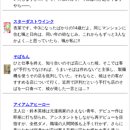
やら――。
スターダストウインク
杏菜です。中3になったばかりの14歳だよ。同じマンションに
住む颯と日向は、同い年の幼なじみ。これからもずっと3人な
かよく…と思っていたら、颯が私に!!
そばもん
ひと仕事を終え、知り合いのそば店に入った稜。そこでは客
が“手打ちでなければ、うまいそばは作れない”と主張し、製麺
機を使うその店を批判していた。それならと、稜はその客が
すすめる店について行く。近所で評判だという手打ち店のそ
ばを一口食べて、稜が発した一言とは…？
アイアムアヒーロー
主人公・鈴木英雄は元漫画家のさえない青年。デビュー作は
即座に打ち切られ、アシスタントをしながら再デビューを目
指すが、全然ダメ。職場の人間関係も上手く行かず、さらに
夜になれば何者かが忍び寄る妄想に囚われ眠れぬ夜を過ご