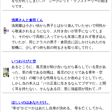
を引かれてしまい…!? シークレット・ラブストーリーの始ま
りです。
浅尾さんと倉田くん
浅尾蘭は小さい頃から男子とばかり遊んでいたせいで同性か
ら敬遠されるようになり、人付き合いが苦手になってしま
う。そのせいで高校に入ってからも友達に恵まれず塞ぎ込ん
でいたが、同じクラスの男子・倉田忠に話しかけられたのを
契機に、少しずつ持ち前の明るさを取り戻して行く。
いつわりびと空
あるところに、孤児達が助け合いながら暮らしている里があ
った。里の長である住職は、孤児のひとりである青年・空
（うつほ）の嘘つきな性格をなんとか改めようとしていた。
しかし当の本人は「バカ正直に生きるなんてブザマだ」と聞
く耳を持たない。そんなある日、里に強盗団が現れて…!?
ほしいのはあなただけ。
“幸せ”かどーかはあたし自身が決める。 母を亡くしてから、