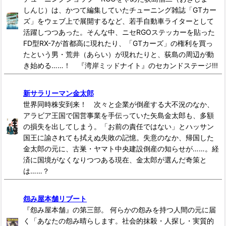
しんじ）は、かつて編集していたチューニング雑誌「GTカー
ズ」をウェブ上で展開するなど、若手自動車ライターとして
活躍しつつあった。そんな中、ニセRGOステッカーを貼った
FD型RX-7が首都高に現れたり、「GTカーズ」の権利を買っ
たという男・荒井（あらい）が現れたりと、荻島の周辺が動
き始める……！ 『湾岸ミッドナイト』のセカンドステージ!!!
新サラリーマン金太郎
世界同時株安到来！ 次々と企業が倒産する大不況のなか、
アラビア王国で国営事業を手伝っていた矢島金太郎も、多額
の損失を出してしまう。「お前の責任ではない」とハッサン
国王に諭されても拭えぬ失敗の記憶。失意のなか、帰国した
金太郎の元に、古巣・ヤマト中央建設倒産の知らせが……。経
済に国境がなくなりつつある現在、金太郎が選んだ奇策と
は……？
怨み屋本舗リブート
『怨み屋本舗』の第三部。 何らかの怨みを持つ人間の元に届
く「あなたの怨み晴らします。社会的抹殺・人探し・実質的