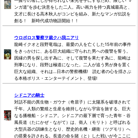
一握りの者にしか得られない栄光を手にするため、険しい“マ
ンガ道”を歩む決意をした二人。高い画力を持つ真城最高と、
文才に長ける高木秋人がコンビを組み、新たなマンガ伝説を
創る！ 新時代成功物語開始！！
ウロボロス警察ヲ裁クハ我ニアリ
龍崎イクオと段野竜哉は、最愛の人を亡くした15年前の事件
をきっかけに、ある巨大組織に守られた男への復讐を誓う。
因縁の男を探し出す為に、そして復讐を果たす為に、龍崎は
刑事になり、段野は極道になった。二人が追う男が身を置く
巨大な組織、それは…日本の警察機構! 読む者の心を揺さぶ
る本格ポリス・エンターテイメント、登場!
シドニアの騎士
対話不能の異生物・ガウナ（奇居子）に太陽系を破壊されて
千年。人類の繁殖と生産を維持しながら宇宙を旅する、巨大
なる播種船・シドニア。シドニアの最下層で育った青年・谷
風長道（たにかぜ・ながて）は、衛人（モリト）と呼ばれる
大型兵器の訓練生となり、歴史的名機・継衛（ツグモリ）へ
の搭乗を許される。長道の命を賭（と）した戦いが今ここに