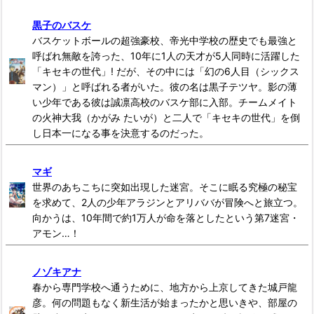
黒子のバスケ
バスケットボールの超強豪校、帝光中学校の歴史でも最強と
呼ばれ無敵を誇った、10年に1人の天才が5人同時に活躍した
「キセキの世代」! だが、その中には「幻の6人目（シックス
マン）」と呼ばれる者がいた。彼の名は黒子テツヤ。影の薄
い少年である彼は誠凛高校のバスケ部に入部。チームメイト
の火神大我（かがみ たいが）と二人で「キセキの世代」を倒
し日本一になる事を決意するのだった。
マギ
世界のあちこちに突如出現した迷宮。そこに眠る究極の秘宝
を求めて、2人の少年アラジンとアリババが冒険へと旅立つ。
向かうは、10年間で約1万人が命を落としたという第7迷宮・
アモン…！
ノゾキアナ
春から専門学校へ通うために、地方から上京してきた城戸龍
彦。何の問題もなく新生活が始まったかと思いきや、部屋の