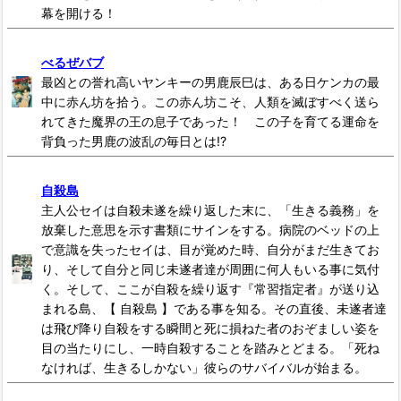
幕を開ける！
べるぜバブ
最凶との誉れ高いヤンキーの男鹿辰巳は、ある日ケンカの最
中に赤ん坊を拾う。この赤ん坊こそ、人類を滅ぼすべく送ら
れてきた魔界の王の息子であった！ この子を育てる運命を
背負った男鹿の波乱の毎日とは!?
自殺島
主人公セイは自殺未遂を繰り返した末に、「生きる義務」を
放棄した意思を示す書類にサインをする。病院のベッドの上
で意識を失ったセイは、目が覚めた時、自分がまだ生きてお
り、そして自分と同じ未遂者達が周囲に何人もいる事に気付
く。そして、ここが自殺を繰り返す『常習指定者』が送り込
まれる島、【 自殺島 】である事を知る。その直後、未遂者達
は飛び降り自殺をする瞬間と死に損ねた者のおぞましい姿を
目の当たりにし、一時自殺することを踏みとどまる。「死ね
なければ、生きるしかない」彼らのサバイバルが始まる。