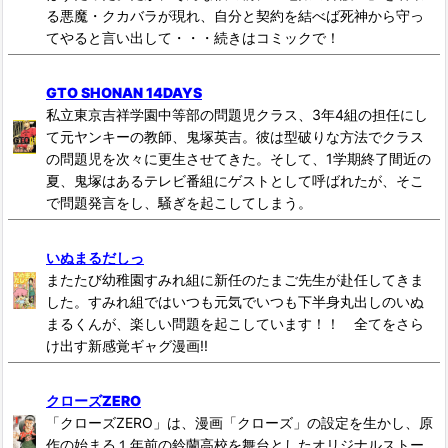
る悪魔・クカバラが現れ、自分と契約を結べば死神から守っ
てやると言い出して・・・続きはコミックで！
GTO SHONAN 14DAYS
私立東京吉祥学園中等部の問題児クラス、3年4組の担任にし
て元ヤンキーの教師、鬼塚英吉。彼は型破りな方法でクラス
の問題児を次々に更生させてきた。そして、1学期終了間近の
夏、鬼塚はあるテレビ番組にゲストとして呼ばれたが、そこ
で問題発言をし、騒ぎを起こしてしまう。
いぬまるだしっ
またたび幼稚園すみれ組に新任のたまご先生が赴任してきま
した。すみれ組ではいつも元気でいつも下半身丸出しのいぬ
まるくんが、楽しい問題を起こしています！！ 全てをさら
け出す新感覚ギャグ漫画!!
クローズZERO
「クローズZERO」は、漫画「クローズ」の設定を生かし、原
作の始まる１年前の鈴蘭高校を舞台としたオリジナルストー