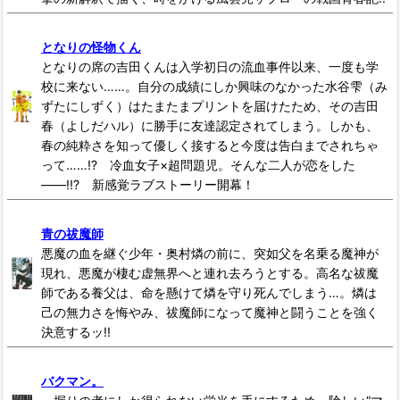
となりの怪物くん
となりの席の吉田くんは入学初日の流血事件以来、一度も学
校に来ない……。自分の成績にしか興味のなかった水谷雫（み
ずたにしずく）はたまたまプリントを届けたため、その吉田
春（よしだハル）に勝手に友達認定されてしまう。しかも、
春の純粋さを知って優しく接すると今度は告白までされちゃ
って……!? 冷血女子×超問題児。そんな二人が恋をした
――!!? 新感覚ラブストーリー開幕！
青の祓魔師
悪魔の血を継ぐ少年・奥村燐の前に、突如父を名乗る魔神が
現れ、悪魔が棲む虚無界へと連れ去ろうとする。高名な祓魔
師である養父は、命を懸けて燐を守り死んでしまう…。燐は
己の無力さを悔やみ、祓魔師になって魔神と闘うことを強く
決意するッ!!
バクマン。