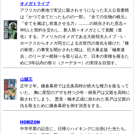
オメガトライブ
アフリカの奥地で実父に殺されそうになった主人公吾妻晴
は『かつて全てだったものの一部』『全ての生物の根元』
『全てを滅ぼし前進させる力』………の統合された意志＝
WILLと契約を交わし、新人類＝オメガとして覚醒（進
化）する。アメリカのオメガである大統領夫人イブ・L・
ホークスからオメガ同士による次世代の進化を賭けた『種
の衝突』の事実を聞かされた晴は、巨大暴走族「極東連
合」のリーダー梶秋一を取り込んで、日本の実権を握るた
めに3年以内の祭り（クーデター）の実現を目指す。
山賊王
正中２年。鎌倉幕府では北条高時が絶大な権力を振るって
いた。 胸に星型のアザを持つ少年・樹長戸は父親を高時に
殺されてしまう。 悪党・楠木正成に拾われた長戸は父親の
仇を取るために鎌倉幕府を倒す決意をする。
HORIZON
中学卒業の記念に、日帰りハイキングに出掛けた光たち。