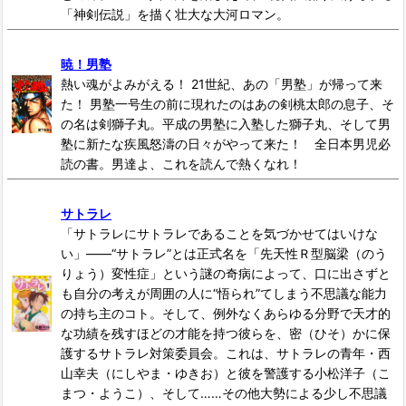
「神剣伝説」を描く壮大な大河ロマン。
暁！男塾
熱い魂がよみがえる！ 21世紀、あの「男塾」が帰って来
た！ 男塾一号生の前に現れたのはあの剣桃太郎の息子、そ
の名は剣獅子丸。平成の男塾に入塾した獅子丸、そして男
塾に新たな疾風怒濤の日々がやって来た！ 全日本男児必
読の書。男達よ、これを読んで熱くなれ！
サトラレ
「サトラレにサトラレであることを気づかせてはいけな
い」――“サトラレ”とは正式名を「先天性Ｒ型脳梁（のう
りょう）変性症」という謎の奇病によって、口に出さずと
も自分の考えが周囲の人に“悟られ”てしまう不思議な能力
の持ち主のコト。そして、例外なくあらゆる分野で天才的
な功績を残すほどの才能を持つ彼らを、密（ひそ）かに保
護するサトラレ対策委員会。これは、サトラレの青年・西
山幸夫（にしやま・ゆきお）と彼を警護する小松洋子（こ
まつ・ようこ）、そして……その他大勢による少し不思議