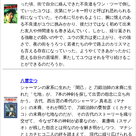
った頃、街で自分に絡んできた不良達をワン・ツーで倒し
ていったユウは、次第にヤンキー狩りと呼ばれ恐れられる
程になっていた。その名に引かれるように、腕に憶えのあ
る不良達がユウに挑みかかり、彼だけではなく初めて出来
た友人や仲間達をも巻き込んでいく。しかし、繰り返され
る強敵との闘いの中で、ユウの実力は更に上がり、その強
さで、夜の街をうろつく若者たちの中で路上のカリスマと
も言える存在になっていった。ようやくできあがったかに
思える自分の居場所、果たしてユウはそれを守り続けるこ
とができるのだろうか。
八雲立つ
シャーマンの家系に生れた「闇己」と 刀鍛治師の末裔に生
れた「七地」が、 7本の神剣を探して出雲の怨念に立ち向
かう。 古代、西出雲の希代のシャーマン 真名志（マナ
シ）の末裔、それが闇己で、 刀鍛治師の甕智彦（ミカチヒ
コ）の末裔が七地なのだが、 その古代のストーリーを織り
交ぜて、 今なぜ7本の神剣が必要なのか、 素盞鳴（スサノ
オ）が残した怨念とは何なのかを解き明かしつつ、 マナシ
とミカチヒコ二人の絆を踏まえて、 現代に繰り広げられる