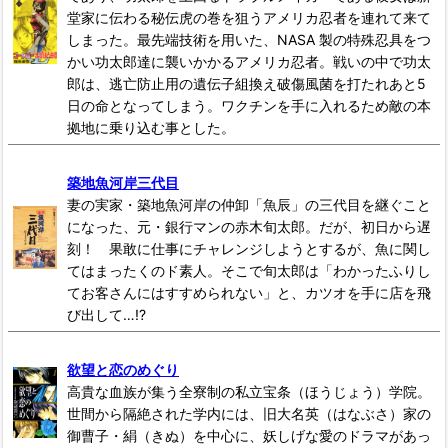
堂家に伝わる秘伝虎の巻を狙うアメリカ忍者を連れて来て
しまった。最先端技術を用いた、NASA 製の特殊忍具をつ
かい功太郎達に襲いかかるアメリカ忍者。戦いの中で功太
郎は、逃亡防止用の遺伝子組換え破傷風菌を打たれあと5
日の命となってしまう。ワクチンを手に入れるため敵の本
拠地に乗り込む事とした。
築地魚河岸三代目
妻の実家・築地魚河岸の仲卸「魚辰」の三代目を継ぐこと
になった、元・銀行マンの赤木旬太郎。だが、初日から遅
刻！ 果敢に仕事にチャレンジしようとするが、魚に関し
てはまったくのド素人。そこで旬太郎は「わかったふりし
てお客さんにはすすめられない」と、カツオを手に店を飛
び出して…!?
欲望と恋のめぐり
高貴な血族が集う全寮制の私立宝条（ほうじょう）学院。
世間から隔絶された学内には、旧大名英（はなぶさ）家の
御曹子・絹（きぬ）を中心に、妖しげな愛のドラマがあっ