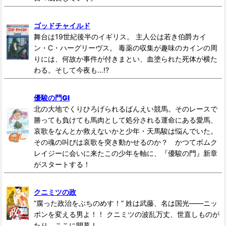
ゴッドチャイルド
舞台は19世紀後半のイギリス。 主人公は若き伯爵カイ
ン・C・ハーグリーヴス。 毒薬の収集が趣味のカインの周
りには、何故か事件が付きまとい、血塗られた死体が横た
わる。そして今夜も…!?
優駿の門GI
北の大地でくりひろげられるばんえい競馬。そのレースで
勝っても負けても馬肉として処分される運命にある愛馬、
哀歌をなんとか救えないかと少年・天馬駿は悩んでいた。
その魂の叫びは哀歌を突き動かせるのか？ かつてボムク
レイジーに会いに来たこの少年を軸に、『優駿の門』新章
がスタートする！
クニミツの政
“腐った政治をぶちのめす！” 姓は武藤、名は国光――ニッ
ポンを変える男よ！！ クニミツの波乱万丈、世直しものが
たり、ここに開幕！