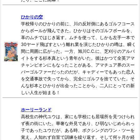
ひかりの空
学校帰りのひかりの前に、川の反対側にあるゴルフコース
からボールが飛んできた。ひかりはそのゴルフボールを、
革のムチではじき返す。ムチを使って、しかも左手一本で
30ヤード飛ばすという離れ業を演じたひかりの噂は、瞬く
間に周囲に広がった。一方、旭川C.C.に、芝刈りのアルバ
イトをする杉本真という青年がいた。彼はかつて全英アマ
チャンピオンにもなったことがある、アマチュア界のスー
パーゴルファーだったのだが、キャディーでもあった恋人
を交通事故で失ってから、完全にゴルフを捨てていた。そ
んな杉本とひかりが出会ったことから、二人にとっての新
しい人生が始まる！
ホーリーランド
高校生の神代ユウは、家にも学校にも居場所を見つけられ
ず夜の街にいた。華奢な外見であり、ひ弱ないじめられっ
子であったユウだが、ある時、ボクシングのワン・ツーを
覚え、人知れず自室で訓練を繰り返す。そして何ヶ月か経