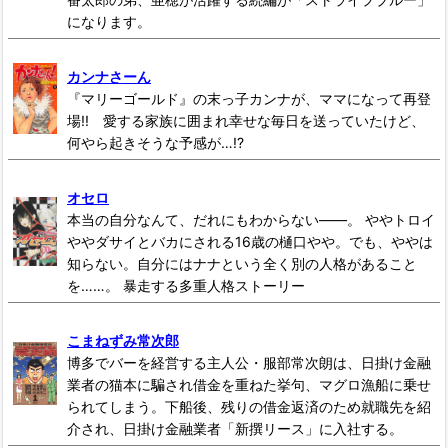
になります。
カンナさーん
『マリーゴールド』の末っ子カンナが、ママになって再登
場!! 愛する家族に囲まれ幸せな毎日を送っていたけど、
何やら起きそうな予感が…!?
オセロ
本当の自分なんて、だれにもわからない――。 ややトロイ
ややダサイとバカにされる16歳の樋口やや。でも、ややは
知らない。自分にはナナという全く別の人格があること
を……。 暴走する多重人格ストーリー
こまねずみ常次郎
博多でバーを経営する主人公・服部常次朗は、日掛け金融
業者の猫本に騙され借金を重ねた挙句、マグロ漁船に乗せ
られてしまう。下船後、残りの借金返済のため就職先を紹
介され、日掛け金融業者「新撰リース」に入社する。