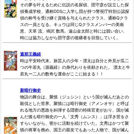
その夢を叶えるために伝説の名探偵、団守彦が設立した探
偵養成学校、通称DDSに入学し団が持つ警視庁特別公認探
偵の称号を受け継ぐ資格を与えられたクラス、通称Qクラ
スの一員となる。キュウは同じQクラスメンバーの美南
恵、天草 流、鳴沢 数馬、遠山金太郎と時には競い合い、
時には協力しながら団守彦の後継者を目指していく。
遮那王義経
時は平安時代末。旅芸人の少年・漂太は自分と外見が瓜二
つの牛若丸（源義経）の身代わりを依頼された。 漂太と牛
若丸ー二人の数奇な運命がここに始まる！！
新暗行御史
物語の舞台は、聚慎（ジュシン）という国が滅んだあとの
殺伐とした世界。聚慎には暗行御史（アメンオサ）と呼ば
れる地方の悪政を糾弾する隠密の特殊官吏がおり、国が滅
んだ後も暗行御史の一人「文秀（ムンス）」は浮き世をさ
すらいながら、密かに活動を続けていた。文秀はかつて聚
慎の将軍を務め、国王の親友でもあった人物で、国が滅ん