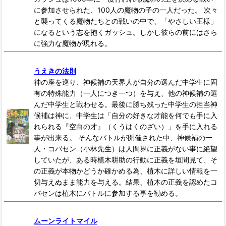
に参加させられた、100人の魔物の子の一人だった。 次々
と襲ってくる魔物たちとの戦いの中で、「やさしい王様」
になるという志を抱くガッシュ。しかし彼らの前にはさら
に強力な魔物が現れる。
うえきの法則
神の座を巡り、神候補の天界人が自分の選んだ中学生に固
有の特殊能力（一人につき一つ）を与え、他の神候補の選
んだ中学生と戦わせる。最後に勝ち残った中学生の担当神
候補は神に、中学生は「自分の好きな才能を何でも手に入
れられる『空白の才』（くうはくのざい）」を手に入れる
事が出来る。 そんなバトルが開催された中、神候補の一
人・コバセン（小林先生）は人間界に正義がない事に絶望
していたが、ある時植木耕助の行動に正義を垣間見て、そ
の正義が本物かどうか確かめる為、植木に詳しい情報を一
切与えぬまま能力を与える。結果、植木の正義を認めたコ
バセンは植木にバトルに参加する事を勧める。
ムーンライトマイル