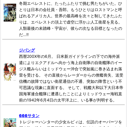
冬期エベレストに、たったふたりで挑む男たちがいた。ひ
とりは日本の会社員・吾郎。もうひとりはロストマンと呼
ばれるアメリカ人。世界の最高峰を次々と制してきたふた
りは、エベレストの頂上で虚空に浮かぶ人工衛星を見る。
人類最後の未踏峰・宇宙が、彼らの次なる目標となったの
だ…!!
ジパング
西暦200X年の6月。 日米新ガイドラインの下での海外派
遣によりエクアドルへ向かう海上自衛隊の自衛艦隊のイー
ジス艦みらいはミッドウェー沖合で突如嵐に巻き込まれ落
雷を受ける。 その直後からレーダーからの僚艦喪失、送受
信機の故障ではない衛星通信の不通、突如の降雪という不
可思議な現象に直面する。 そして、戦艦大和以下大日本帝
国海軍連合艦隊に遭遇したことによりミッドウェー海戦直
前の1942年6月4日の太平洋上に、いる事が判明する。
666サタン
トレジャーハンターの少女ルビィは、伝説のオーパーツを