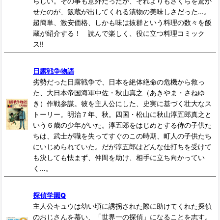
らしい。その事も意外だったが、それよりもさくらを驚か
せたのが、飯蔵が出してくれる漬物の美味しさだった…。
超簡単、激安価格、しかも味は抜群という料理の数々を飯
蔵が紹介する！ 読んで楽しく、役に立つ料理コミック
ス!!
日露戦争物語
劣勢だった日露戦争で、日本を絶体絶命の危機から救っ
た、大日本帝国海軍中佐・秋山真之（あきやま・さねゆ
き）作戦参謀。彼を主人公にした、史実に基づく壮大なス
トーリー。明治７年、秋。四国・松山に秋山淳五郎真之と
いう６歳の少年がいた。淳五郎をはじめとする侍の子供た
ちは、武士が職を失ってすぐのこの時期、町人の子供たち
にいじめられていた。だが淳五郎はどんな仕打ちを受けて
も決しても怯まず、仲間を助け、相手に立ち向かってい
く…。
探偵学園Q
主人公キュウは幼い頃に誘拐された際に助けてくれた探偵
のおじさんを慕い、「世界一の探偵」になることを志す。