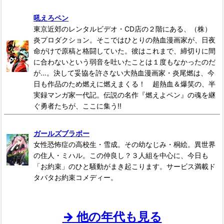
吼えろペン
東京近郊のレンタルビデオ・CD店の２階にある、（株）
炎プロダクション。そこではひとりの熱血漫画家が、日夜
命がけで原稿と格闘していた。彼はこれまで、締切りに間
に合わないという弱音を吐いたことは１度もなかったのだ
が…。決して妥協を許さない大熱血漫画家・炎尾燃は、今
日も作品のため燃えに燃えまくる！ 超熱血＆爆笑の、半
実録マンガ家一代記。伝説の名作『燃えよペン』の魂を継
ぐ勇者たちが、ここに集う!!
ガールズブラボー
女性恐怖症の高校生・雪成。その幼なじみ・桐絵。異世界
の住人・ミハル。この仲良し？３人組を中心に、今日も
「お約束」のひと騒動がまき起こります。サービス満載ド
タバタお約束コメディー。
→ 他の年代も見る