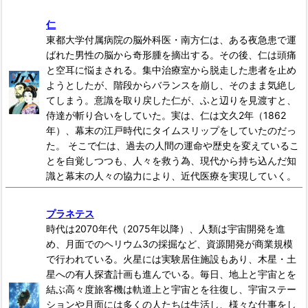
仁
東都大学付属病院の脳外科医・南方仁は、ある夜急患で運
ばれた男性の脳から奇形腫を摘出する。その後、仁は頭痛
と空耳に悩まされる。集中治療室から脱走した患者を止め
ようとしたが、階段からバランスを崩し、そのまま気絶し
てしまう。意識を取り戻した仁が、ふと辺りを見渡すと、
侍達が斬り合いをしていた。実は、仁は文久2年（1862
年）、幕末の江戸時代にタイムスリップをしていたのだっ
た。 そこで仁は、過去の人間の運命や歴史を変えているこ
とを自覚しつつも、人々を救う為、現代から持ち込んだ知
識と幕末の人々の協力により、近代医療を実現していく。
プラネテス
時代は2070年代（2075年以降）、人類は宇宙開発を進
め、月面でのヘリウム3の採掘など、資源開発が商業規模
で行われている。火星には実験居住施設もあり、木星・土
星への有人探査計画も進んでいる。毎日、地上と宇宙とを
結ぶ高々度旅客機は軌道上と宇宙とを往復し、宇宙ステー
ションや月面には多くの人たちは生活し、様々な仕事をし