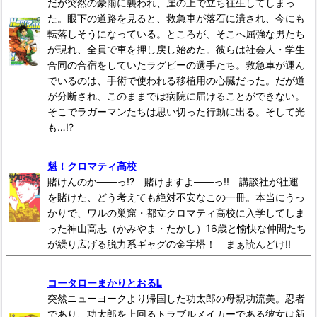
だが突然の豪雨に襲われ、崖の上で立ち往生してしまっ
た。眼下の道路を見ると、救急車が落石に潰され、今にも
転落しそうになっている。ところが、そこへ屈強な男たち
が現れ、全員で車を押し戻し始めた。彼らは社会人・学生
合同の合宿をしていたラグビーの選手たち。救急車が運ん
でいるのは、手術で使われる移植用の心臓だった。だが道
が分断され、このままでは病院に届けることができない。
そこでラガーマンたちは思い切った行動に出る。そして光
も…!?
魁！クロマティ高校
賭けんのか――っ!? 賭けますよ――っ!! 講談社が社運
を賭けた、どう考えても絶対不安なこの一冊。本当にうっ
かりで、ワルの巣窟・都立クロマティ高校に入学してしま
った神山高志（かみやま・たかし）16歳と愉快な仲間たち
が繰り広げる脱力系ギャグの金字塔！ まぁ読んどけ!!
コータローまかりとおるL
突然ニューヨークより帰国した功太郎の母親功流美。忍者
であり、功太郎を上回るトラブルメイカーである彼女は新