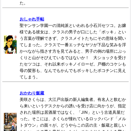
た。
おしゃれ手帖
聖ヤンサン学園一の清純派といわれる小石川セツコ。お嬢
様である彼女は、クラスの男子が口にした「ボッキ」とい
う言葉が理解できず、クラスメイトたちにその意味を聞い
てしまった。クラスで一番エッチなヤツが下品な笑みを浮
かべながら指さす方を見てみると、男子の例の場所にぷっ
くりと山がそびえているではないか！ 大ショックを受け
たセツコは、それ以来ボッキノイローゼ。戸棚のコケシも
母の髪形も、なんでもかんでもボッキしたポコチンに見え
てしまう。
おかわり飯蔵
美咲さくらは、大江戸出版の新人編集者。有名人と飲むか
ら来いというデスクからの誘いを受け店に向かうが、指定
された場所は居酒屋ではなく、「JIN」という古道具屋だ
った。そこには、さくらが憧れているロックバンド「メル
トダウン」の面々が。どうやらこの店の主・飯蔵と親しい