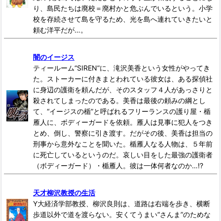
り、島民たちは廃校＝廃村かと危ぶんでいるという。小学
校を存続させて島を守るため、光を島へ連れていきたいと
頼む洋平だが…。
闇のイージス
ティールーム“SIREN”に、滝沢美香という女性がやってき
た。ストーカーに付きまとわれている彼女は、ある探偵社
に身辺の護衛を頼んだが、そのスタッフ４人があっさりと
殺されてしまったのである。美香は最後の頼みの綱とし
て、“イージスの楯”と呼ばれるフリーランスの護り屋・楯
雁人に、ボディーガードを依頼。雁人は見事に犯人をつき
とめ、倒し、警察に引き渡す。だがその後、美香は担当の
刑事から意外なことを聞いた。楯雁人なる人物は、５年前
に死亡しているというのだ。哀しい目をした最強の護衛者
（ボディーガード）・楯雁人。彼は一体何者なのか…!?
天才柳沢教授の生活
Y大経済学部教授、柳沢良則は、道路は右端を歩き、横断
歩道以外で道を渡らない。安くてうまい“さんま”のためな