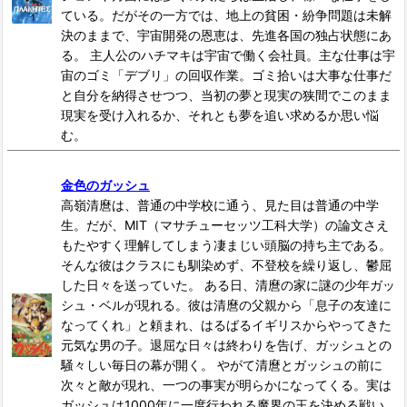
ている。だがその一方では、地上の貧困・紛争問題は未解
決のままで、宇宙開発の恩恵は、先進各国の独占状態にあ
る。 主人公のハチマキは宇宙で働く会社員。主な仕事は宇
宙のゴミ「デブリ」の回収作業。ゴミ拾いは大事な仕事だ
と自分を納得させつつ、当初の夢と現実の狭間でこのまま
現実を受け入れるか、それとも夢を追い求めるか思い悩
む。
金色のガッシュ
高嶺清麿は、普通の中学校に通う、見た目は普通の中学
生。だが、MIT（マサチューセッツ工科大学）の論文さえ
もたやすく理解してしまう凄まじい頭脳の持ち主である。
そんな彼はクラスにも馴染めず、不登校を繰り返し、鬱屈
した日々を送っていた。 ある日、清麿の家に謎の少年ガッ
シュ・ベルが現れる。彼は清麿の父親から「息子の友達に
なってくれ」と頼まれ、はるばるイギリスからやってきた
元気な男の子。退屈な日々は終わりを告げ、ガッシュとの
騒々しい毎日の幕が開く。 やがて清麿とガッシュの前に
次々と敵が現れ、一つの事実が明らかになってくる。実は
ガッシュは1000年に一度行われる魔界の王を決める戦い