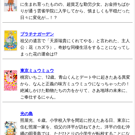
に生まれ育ったものの、超貧乏な勤労少女。お金持ちばか
りが通う雲雀学院に入学してから、慎ましくも平穏だった
日々に変化が…！？
プラチナガーデン
祖父の遺言で「天原瑞貴にくれてやる」と言われた、主人
公：花（カズラ）。奇妙な同棲生活をすることになってし
まった花の運命は!?
東京ミュウミュウ
桃宮いちご、12歳。青山くんとデート中に起きたある異変
から、なんと正義の味方ミュウミュウになっちゃったの！
絶滅しかけた動物たちの力をかりて、さあ地球の未来に、
ご奉仕するにゃん。
光の島
照屋光、６歳。小学校入学を間近に控えたある日、東京に
住む照屋一家を、伯父の洋平が訪ねてきた。洋平の住む沖
繩の唄美島では、ただひとりの小学生が転校することにな