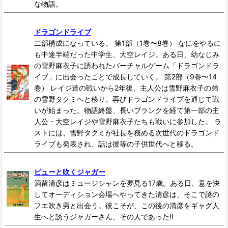
な物語。
ドラゴンドライブ
二部構成になっている。 第1部（1巻〜8巻） なにをやるに
も中途半端だった中学生、大空レイジ。ある日、幼なじみ
の雪野麻衣子に誘われたバーチャルゲーム「ドラゴンドラ
イブ」に出会ったことで成長していく。 第2部（9巻〜14
巻） レイジ達の戦いから2年後、主人公は雪野麻衣子の弟
の雪野タクミへと移り、再びドラゴンドライブを通じて戦
いが始まった。物語終盤、長いブランクを経て第一部の主
人公・大空レイジや雪野麻衣子たちも戦いに参加した。 ラ
ストには、雪野タクミが社長を務める次世代のドラゴンド
ライブも発表され、話は彼等の子供世代へと移る。
ピューと吹くジャガー
酒留清彦はミュージシャンを夢見る17歳。ある日、意を決
してオーディション会場へやってきた清彦は、そこで謎の
フエ吹き男と出会う。彼こそが、この後の清彦をギャグ人
生へと誘うジャガーさん、その人であった!!