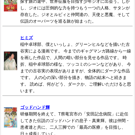
探す旅の途中、世界征服を目指す少年ジオに出会う。しか
し、ジオには圧倒的な力を持つもう一つの人格、サタンが
存在した。ジオとルビィと仲間達の、天使と悪魔、そして
伝説のオーパーツを巡る旅が始まった。
ヒミズ
稲中卓球部、僕といっしょ、グリーンヒルなどを描いた古
谷実による漫画です。 今までのギャグマンガ路線から一線
を画した作品で、人間の暗い部分を見せる作品です。 時
折、稲中卓球部の様な、ツッコミのシーンなどがあり、 今
までの古谷実の表現がありますが、全体的にダークな作品
です。 人の心の深い部分を描き、物語の結末へと続きま
す。 読めば、何がどう、ダークか、ご理解いただけると思
います。
ゴッドハンド輝
研修期間を終えて、T県竜宮市の「安田記念病院」に赴任
してきた伝説のゴッドハンドの息子・真東輝。彼は仲間・
患者達と共に、二人三脚での「最高の医療」を目指し、
日々成長していく。