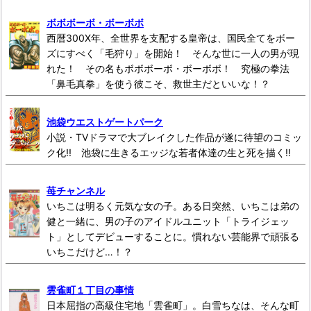
ボボボーボ・ボーボボ
西暦300X年、全世界を支配する皇帝は、国民全てをボー
ズにすべく「毛狩り」を開始！ そんな世に一人の男が現
れた！ その名もボボボーボ・ボーボボ！ 究極の拳法
「鼻毛真拳」を使う彼こそ、救世主だといいな！？
池袋ウエストゲートパーク
小説・TVドラマで大ブレイクした作品が遂に待望のコミッ
ク化!! 池袋に生きるエッジな若者体達の生と死を描く!!
苺チャンネル
いちこは明るく元気な女の子。ある日突然、いちこは弟の
健と一緒に、男の子のアイドルユニット「トライジェッ
ト」としてデビューすることに。慣れない芸能界で頑張る
いちこだけど…！？
雲雀町１丁目の事情
日本屈指の高級住宅地「雲雀町」。白雪ちなは、そんな町