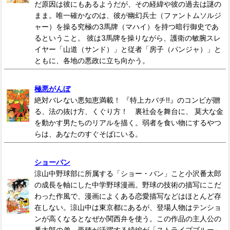
だ原因は彼にもあるようだが、その経緯や彼の過去は謎の
まま。唯一確かなのは、彼が幽幻兵士（ファントムソルジ
ャー）を操る究極の3馬牌（マハイ）を持つ暗行御史であ
るということ。 彼は3馬牌を操りながら、護衛の敏腕スレ
イヤー「山道（サンド）」と従者「房子（パンジャ）」と
ともに、各地の悪政に立ち向かう。
極悪がんぼ
絶対バレない悪知恵満載！ 『特上カバチ!!』のコンビが贈
る、法の抜け方、くぐり方！ 裏社会を舞台に、 莫大な金
を動かす男たちのリアルを描く。弱者を食い物にするやつ
らは、あなたのすぐそばにいる。
ショーバン
涼山中野球部に所属する「ショー・バン」こと小沢番太郎
の成長を軸にした中学野球漫画。野球の技術の描写にこだ
わった作風で、漫画によくある恋愛描写などはほとんど存
在しない。涼山中は東京都にあるが、登場人物はテンショ
ンが高くなるとなぜか関西弁を使う。この作品の主人公の
番太郎の弟、亜穂が活躍する続編が「ストライプブルー」