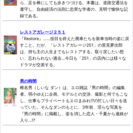
ら、足を棒にしても歩きつづける。本書は、道路交通法を
遵守し、自由経済の法則に忠実な学者の、克明で愉快な記
録である。
レストアガレージ２５１
『Restore』……役目を終えた廃車たちを新車当時の姿に戻
すこと。だが、「レストアガレージ251」の里見夢次郎
は、持ち主の人生までもレストアする。取り戻したい想
い、忘れられない過去…今日も「251」の店内には様々な
ドラマが交差する。
男の時間
椎名男（しいな ダン）は、エロ雑誌『男の時間』の編集
者。弱小ゆえに企画、モデルとの交渉、撮影と何でもこな
し、仕事もプライベートもエロまみれ!?の忙しい日々を送
っていた。そんなダンのもとに、3年前、淫らな写真を
『男の時間』に掲載し、姿を消した恋人・千夏から連絡が
入り…!?