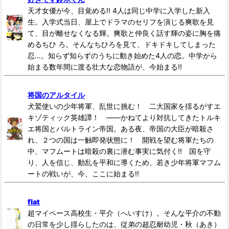
天才女優が今、目覚める!! 4人は同じ中学に入学した新入
生。入学式当日、屋上でドラマのセリフを演じる爽歌を見
て、目が離せなくなる輝。爽歌と仲良く話す輝の姿に胸を痛
めるちひ ろ。そんなちひろを見て、ドキドキしてしまった
忍…。知らず知らずのうちに動き始めた4人の恋。中学から
始まる数年間に渡る壮大な恋物語が、今始まる!!
将国のアルタイル
犬鷲使いの少年将軍、乱世に挑む！ 二大国家を揺るがすエ
キゾティック英雄譚！ ――かねてより対抗してきたトルキ
エ将国とバルトライン帝国。ある夜、帝国の大臣が暗殺さ
れ、２つの国は一触即発状態に！ 開戦を望む将軍たちの
中、マフムートは暗殺の裏に潜む事実に気付く!! 国を守
り、人を信じ、動乱を平和に導くため、若き少年将軍マフム
ートの戦いが、今、ここに始まる!!
flat
超マイペース高校生・平介（へいすけ）。そんな平介の不動
の日常を少し揺らしたのは、従弟の超忍耐幼児・秋（あき）