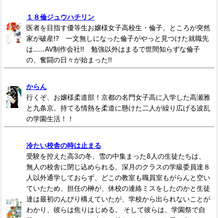
１８倫ジュウハチリン
医者を目指す優等生お嬢様女子高校生・倫子。ところが突然
家が破産!? 一文無しになった倫子がやっと見つけた就職先
は……AV制作会社!! 勉強以外はまるで世間知らずな倫子
の、奮闘の日々が始まった!!
からん
行くぞ、お嬢様柔道部！京都の名門女子高に入学した高瀬雅
と九条京。持てる情熱を柔道に懸けた二人が繰り広げる波乱
の学園生活！！
冷たい校舎の時は止まる
受験を控えた高3の冬、雪の中集まった8人の生徒たちは、
無人の校舎に閉じ込められる。深月のクラスの学級委員達８
人以外通学しておらず、どこの教室も職員室もがらんと空い
ていたため、担任の榊が、休校の連絡ミスをしたのかと生徒
達は最初のんびり構えていたが、学校から出られないことが
わかり、彼らは焦りはじめる。 そして彼らは、学園祭で自