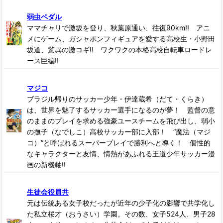
弱虫ペダル
ママチャリで激坂を登り、秋葉原通い、往復90km!! アニ
メにゲーム、ガシャポンフィギュアを愛する高校生・小野田
坂道、驚異の激コギ!! ワクワクの本格高校自転車ロードレ
ース巨編!!
マジコ
ブラジル帰りのサッカー少年・伊達蔵希（だて・くらき）
は、世界を魅了するサッカー選手になるのが夢！ 監督の意
のままのプレイを求める強豪ユースチームを飛び出し、弱小
の撫子（なでしこ）高校サッカー部に入部！ “魔法（マジ
コ）”と呼ばれるスーパープレイで勝利へと導く！ 個性的
なキャラクターと友情、情熱があふれる王道少年サッカー漫
画の新機軸!!
生徒会役員共
元は伝統ある女子校だったが近年の少子化の影響で共学化し
た私立桜才（おうさい）学園。その数、女子524人、男子28