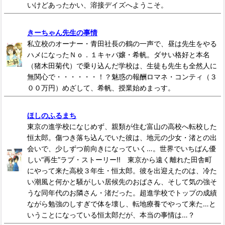
いけどあったかい、溶接デイズへようこそ。
きーちゃん先生の事情
私立校のオーナー・青田社長の鶴の一声で、昼は先生をやる
ハメになったＮｏ．１キャバ嬢・希帆。ダサい格好と本名
（猪木田菊代）で乗り込んだ学校は、生徒も先生も全然人に
無関心で・・・・・・！？魅惑の報酬ロマネ・コンティ（３
００万円）めざして、希帆、授業始めまっす。
ほしのふるまち
東京の進学校になじめず、親類が住む富山の高校へ転校した
恒太郎。傷つき落ち込んでいた彼は、地元の少女・渚との出
会いで、少しずつ前向きになっていく…。世界でいちばん優
しい“再生”ラブ・ストーリー!! 東京から遠く離れた田舎町
にやって来た高校３年生・恒太郎。彼を出迎えたのは、冷た
い潮風と何かと騒がしい居候先のおばさん、そして気の強そ
うな同年代のお隣さん・渚だった。超進学校でトップの成績
ながら勉強のしすぎで体を壊し、転地療養でやって来た…と
いうことになっている恒太郎だが、本当の事情は…？