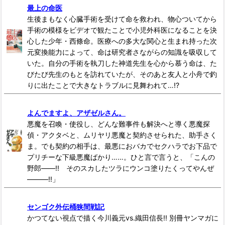
最上の命医
生後まもなく心臓手術を受けて命を救われ、物心ついてから
手術の模様をビデオで観たことで小児外科医になることを決
心した少年・西條命。医療への多大な関心と生まれ持った次
元変換能力によって、命は研究者さながらの知識を吸収して
いた。自分の手術を執刀した神道先生を心から慕う命は、た
びたび先生のもとを訪れていたが、そのあと友人と小舟で釣
りに出たことで大きなトラブルに見舞われて…!?
よんでますよ、アザゼルさん。
悪魔を召喚・使役し、どんな難事件も解決へと導く悪魔探
偵・アクタベと、ムリヤリ悪魔と契約させられた、助手さく
ま。でも契約の相手は、最悪におバカでセクハラでお下品で
プリチーな下級悪魔ばかり……。ひと言で言うと、「こんの
野郎――!! そのスカしたツラにウンコ塗りたくってやんぜ
―――!!」
センゴク外伝桶狭間戦記
かつてない視点で描く今川義元vs.織田信長!! 別冊ヤンマガに