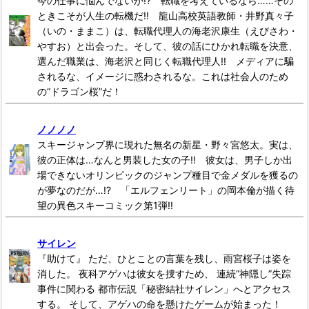
今の仕事に悩んでないか!? 転職を考えているなら……その
ときこそが人生の転機だ!! 龍山高校英語教師・井野真々子
（いの・ままこ）は、転職代理人の海老沢康生（えびさわ・
やすお）と出会った。そして、彼の話にひかれ転職を決意、
選んだ職業は、海老沢と同じく転職代理人!! メディアに騙
されるな、イメージに惑わされるな。これは社会人のため
の“ドラゴン桜”だ！
ノノノノ
スキージャンプ界に現れた無名の新星・野々宮悠太。実は、
彼の正体は…なんと男装した女の子!! 彼女は、男子しか出
場できないオリンピックのジャンプ種目で金メダルを獲るの
が夢なのだが…!? 「エルフェンリート」の岡本倫が描く待
望の異色スキーコミック第1弾!!
サイレン
『助けて』 ただ、ひとことの言葉を残し、雨宮桜子は姿を
消した。 夜科アゲハは彼女を捜すため、 連続“神隠し”失踪
事件に関わる 都市伝説「秘密結社サイレン」へとアクセス
する。 そして、アゲハの命を懸けたゲームが始まった！