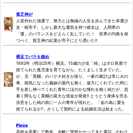
貧乏神が
人並外れた強運で、努力とは無縁の人生を歩んできた幸運少
女・桜市子。しかし膨大な運気を持つ彼女は、人間界の
「運」のバランスをどえらく乱していた！ 世界の均衡を保
つべく、貧乏神の紅葉が市子にとり憑いた!!
裸足でバラを踏め
1892年（明治25年）横浜。15歳の少女「純」はボロ長屋で
捨てられた孤児達を育てながら、たくましく生きていた。
が、兄「英輔」のバクチ好きが祟り、一家の家計は常に火の
車。病気になった義妹の薬代も無く、途方にくれていた時に
手を差し伸べてくれた青年にほのかな憧れを抱く純だが、息
着く間もなく英輔の莫大な借金が発覚!! とうとう身体を売る
決意をした純の前に一人の青年が現れた。 「金の為に愛を
捨てられるか?」かくして契約による結婚生活は始まった。
Piece
高校を卒業して数年、水帆に突然かかってきた電話…それは