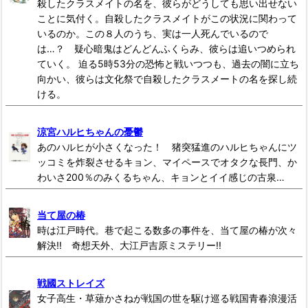
殺したクラスメイトの名を、彼らがどうしても思い出せない
ことに気付く。自殺したクラスメイトがこの状況に関わって
いるのか。この８人のうち、実は一人死んでいるので
は…？ 疑心暗鬼はどんどんふくらみ、彼らは追いつめられ
ていく。 迫る5時53分の恐怖と戦いつつも、過去の闇に立ち
向かい、彼らは文化祭で自殺したクラスメートの名を探し続
ける。
涼宮ハルヒちゃんの憂鬱
あのハルヒが小さくなった！ 猪突猛進のハルヒちゃんにツ
ッコミを炸裂させるキョン、マイペースでオタクな長門、か
わいさ200％のみくるちゃん、キョンとイイ感じの古泉…
当て屋の椿
時は江戸時代。巷で起こる数多の事件を、当て屋の椿が次々
解決!! 奇想天外、大江戸吉原ミステリー!!
戦國ストレイズ
女子高生・草薙かさねが戦国の世を駆け巡る戦国青春浪漫活