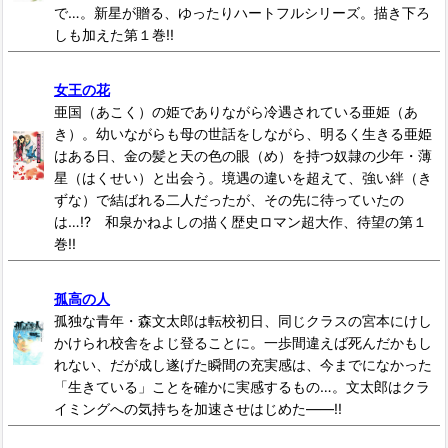
で…。新星が贈る、ゆったりハートフルシリーズ。描き下ろ
しも加えた第１巻!!
女王の花
亜国（あこく）の姫でありながら冷遇されている亜姫（あ
き）。幼いながらも母の世話をしながら、明るく生きる亜姫
はある日、金の髪と天の色の眼（め）を持つ奴隷の少年・薄
星（はくせい）と出会う。境遇の違いを超えて、強い絆（き
ずな）で結ばれる二人だったが、その先に待っていたの
は…!? 和泉かねよしの描く歴史ロマン超大作、待望の第１
巻!!
孤高の人
孤独な青年・森文太郎は転校初日、同じクラスの宮本にけし
かけられ校舎をよじ登ることに。一歩間違えば死んだかもし
れない、だが成し遂げた瞬間の充実感は、今までになかった
「生きている」ことを確かに実感するもの…。文太郎はクラ
イミングへの気持ちを加速させはじめた――!!