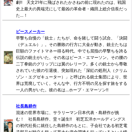
劇!! 天文21年に飛ばされたかさねの前に現れたのは、戦国
史上最大の異端児にして最凶の革命者・織田上総介信長だっ
た…！
ピースメーカー
早撃ち自慢の「銃士」たちが、命を賭して闘う試合、「決闘
（デュエル）」。その勝敗の行方に大金が動き、銃士たちは
巨額のファイトマネー得る時代。中でも屈指の早撃ちを誇る
伝説の銃士がいた。その名はピース・エマーソン。その腰の
二丁拳銃のグリップには翼のレリーフ。多くの銃士から尊敬
されていた彼の引退後、突如現れた「深紅の処刑人（クリム
ゾン・エグゼキューター）」と呼ばれる銃士集団により、世
界は荒廃していく。そんな中、行方不明の兄を探す旅をする
一人の男がいた。彼の名は…ホープ・エマーソン!!
社長島耕作
混迷の世界市場に、サラリーマン日本代表・島耕作が挑
む！ 社長島耕作、堂々誕生!! 初芝五洋ホールディングス
の初代社長に就任した島耕作のもとに、子会社である初芝電
子部品が独立を狙って莫大な資金調達を行っているという情