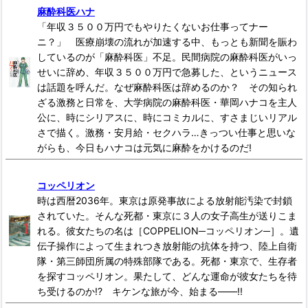
麻酔科医ハナ
「年収３５００万円でもやりたくないお仕事ってナー
ニ？」 医療崩壊の流れが加速する中、もっとも新聞を賑わ
しているのが「麻酔科医」不足。民間病院の麻酔科医がいっ
せいに辞め、年収３５００万円で急募した、というニュース
は話題を呼んだ。なぜ麻酔科医は辞めるのか？ その知られ
ざる激務と日常を、大学病院の麻酔科医・華岡ハナコを主人
公に、時にシリアスに、時にコミカルに、すさまじいリアル
さで描く。激務・安月給・セクハラ…きっつい仕事と思いな
がらも、今日もハナコは元気に麻酔をかけるのだ!
コッペリオン
時は西暦2036年。東京は原発事故による放射能汚染で封鎖
されていた。そんな死都・東京に３人の女子高生が送りこま
れる。彼女たちの名は［COPPELION─コッペリオン─］。遺
伝子操作によって生まれつき放射能の抗体を持つ、陸上自衛
隊・第三師団所属の特殊部隊である。死都・東京で、生存者
を探すコッペリオン。果たして、どんな運命が彼女たちを待
ち受けるのか!? キケンな旅が今、始まる――!!