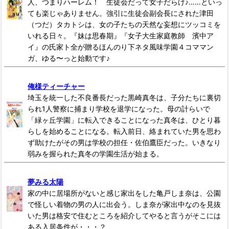
人、つまりハーレム！ 生徒会だって女子だらけ♪……といっ
ても楽じゃありません。強引に生徒会副会長にされた津田
（つだ）タカトシは、女の子たちの天然な妄想にツッコミを
いれる日々。『妹は思春期』『女子大生家庭教師 濱中ア
イ』の氏家ト全が贈るほんのり下ネタ風味学園４コママン
ガ、ゆる〜っと始動です♪
俺様ティーチャー
埼玉を統一した不良番長だった黒崎真冬は、子分たちに裏切
られ1人警察に捕まり学校を退学になった。母の計らいで
「緑ヶ丘学園」に転入できることになった真冬は、ひとり暮
らしを始めることになる。転入前日、絡まれていた男を思わ
ず助けたがその男は学校の担任・佐伯鷹臣だった。いきなり
弱みを握られた真冬の学園生活が始まる。
夢みる太陽
家の中に居場所がないと感じ家出をした亀戸しま奈は、公園
で怪しい着物の男の人に出会う。しま奈が家出中なのを見抜
いた男は格安で住むところを紹介してやると言うがそこには
ある入居条件が・・・？