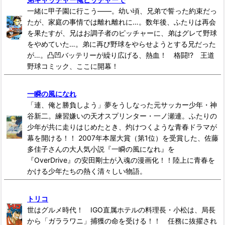
一緒に甲子園に行こう――。幼い頃、兄弟で誓った約束だっ
たが、家庭の事情では離れ離れに…。数年後、ふたりは再会
を果たすが、兄はお調子者のピッチャーに、弟はグレて野球
をやめていた…。弟に再び野球をやらせようとする兄だった
が…。凸凹バッテリーが繰り広げる、熱血！ 格闘!? 王道
野球コミック、ここに開幕！
一瞬の風になれ
「連、俺と勝負しよう」夢をうしなった元サッカー少年・神
谷新二。練習嫌いの天才スプリンター・一ノ瀬連。ふたりの
少年が共に走りはじめたとき、灼けつくような青春ドラマが
幕を開ける！！ 2007年本屋大賞（第1位）を受賞した、佐藤
多佳子さんの大人気小説『一瞬の風になれ』を
『OverDrive』の安田剛士が入魂の漫画化！！陸上に青春を
かける少年たちの熱く清々しい物語。
トリコ
世はグルメ時代！ IGO直属ホテルの料理長・小松は、局長
から「ガララワニ」捕獲の命を受ける！！ 任務に抜擢され