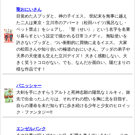
聖おにいさん
目覚めた人ブッダと、神の子イエス。 世紀末を無事に越え
た二人は東京・立川市のアパート（松田ハイツ/風呂なし・
ペット禁止）をシェアし、「聖（せい）」という名字を名乗
り暮らすという設定で描かれる日常コメディ。 無駄使いを
許さないブッダと、つい衝動的に買物に走るイエス。 大家
の松田さんや知り合いの極道のおにいさん、ブッダの弟子や
天界の天使達も交えた立川デイズ！ 大きく感動しない。大
きく笑うトコロがない。でも、なんだか面白い。陽だまりの
様な作品です！
パニッシャー
大剣を手にさすらうアルトと死神志願の陽気なミルキィ。旅
先で出会ったふたりは、それぞれの想いを胸に北を目指す。
自らの運命を未だ知らずに歩き続ける少年と少女のヒロイッ
ク・ファンタジー!!
エンゼルバンク