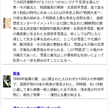
て大好評連載中の”もうひとつのセンゴク”!! 乱世を遊んだ
男・今川義元と、戦国最高の軍師・太原崇孚雪斎。血で血を
洗う戦乱の時代に出会った2人は日本史上初の”戦国大名”へ
の道を進み始める…!! 戦国史上最も有名な合戦を描く、超絶
歴史エンターテイメント!! いまだ謎に包まれた[桶狭間]の真
実に迫る決定版!! 戦国時代最高の軍師・太原崇孚雪斎。駿河
の庵原家に生まれた太原崇孚雪斎は、幼くして仏門に入り、
僧として生きる事を定められた。ところが雪斎二十七歳の
時、駿河国主・今川氏親の懇願を受け、雪斎は今川家の五男
坊・方菊丸の教育係を任ぜられる。この“問題児”こそ後の今
川義元であった。雪斎と義元はこの運命的な出会いによって
乱世へと一歩を踏み出すことになる―。
屍鬼
199X年猛暑の夏、山に囲まれた人口わずか1300人の外場村
で、原因不明の3名の死体が発見された。同時期、古い洋館
に越して来た桐敷一家と接触した女子高生・清水恵が行方不
明に。相次ぐ怪事・・・凄烈なる夏が始まる。
弟キャッチャー俺ピッチャーで