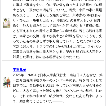
に事故で家族を失い、心に深い傷を負ったまま将棋のプロ棋
士となり、孤独な生活を送っていた。養父・幸田の家に居場
所を失くし、一人暮らしを始める零は、川本家の3姉妹あか
り・ひなた・モモと出会う。 幸田家との異常ともいえる関
係や、他人を踏み台にして高みへと昇り続ける『将棋の鬼』
とも言える自らの魔性と周囲からの疎外感に苦しみ続ける零
は川本家との交流、様々な棋士との対戦を経ていくうち、失
っていたものを少しずつ取り戻していく。 ひなたのいじめ
問題に関わり、トラウマの1つから救われた零は、ライバル
二海堂の雪辱を胸に新人王となる。記念対局で現名人宗谷と
対局した零は、彼のある秘密を知るのだった。
宇宙兄弟
2025年、NASAは日本人宇宙飛行士・南波日々人を含む、第
一次月面長期滞在クルーのメンバーを発表。時を同じくして
日本では、自動車会社の設計をしていた南波六太が会社をク
ビに。大きく異なった運命を歩んでいたふたりの兄弟。しか
し、それぞれの未来が、幼少時代に交わしたある約束によっ
て、動き出そうとしていた―――。