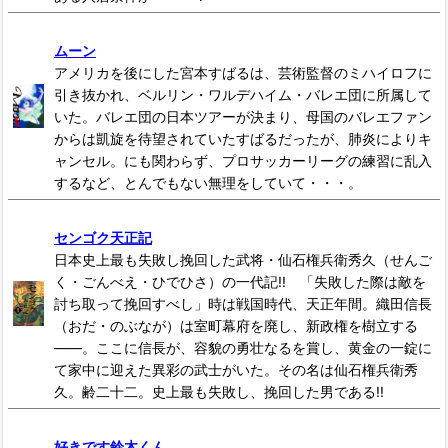
ムーン
アメリカを後にした宮本すばるは、芸術監督のミハイロフに
引き抜かれ、ベルリン・ワルデハイム・バレエ団に所属して
いた。バレエ団の日本ツアーが決まり、母国のバレエファン
からは凱旋を待望されていたすばるだったが、肺炎によりキ
ャンセル。にも関わらず、プロサッカーリーグの練習に乱入
するなど、とんでもない無理をしていて・・・。
センゴク天正記
日本史上最も失敗し挽回した武将・仙石権兵衛秀久（せんご
く・ごんべえ・ひでひさ）の一代記!! 「失敗した際は敵を
討ち取って挽回すべし」時は戦国時代、天正年間。織田信長
（おだ・のぶなが）は室町幕府を廃し、新政権を樹立する
――。ここに信長が、容貌の勇壮なるを賞し、黄金の一錠に
て家中に迎えた異彩の武士がいた。その名は仙石権兵衛秀
久。齢二十二。史上最も失敗し、挽回した男である!!
好きです鈴木くん