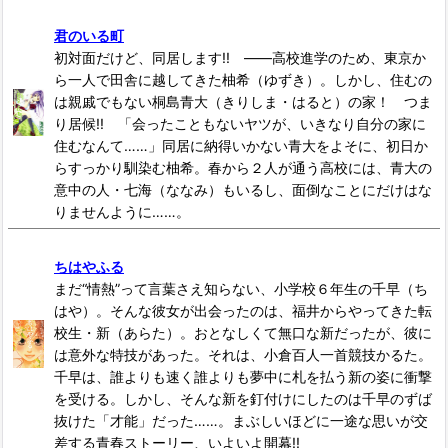
君のいる町
初対面だけど、同居します!! ――高校進学のため、東京か
ら一人で田舎に越してきた柚希（ゆずき）。しかし、住むの
は親戚でもない桐島青大（きりしま・はると）の家！ つま
り居候!! 「会ったこともないヤツが、いきなり自分の家に
住むなんて……」同居に納得いかない青大をよそに、初日か
らすっかり馴染む柚希。春から２人が通う高校には、青大の
意中の人・七海（ななみ）もいるし、面倒なことにだけはな
りませんように……。
ちはやふる
まだ“情熱”って言葉さえ知らない、小学校６年生の千早（ち
はや）。そんな彼女が出会ったのは、福井からやってきた転
校生・新（あらた）。おとなしくて無口な新だったが、彼に
は意外な特技があった。それは、小倉百人一首競技かるた。
千早は、誰よりも速く誰よりも夢中に札を払う新の姿に衝撃
を受ける。しかし、そんな新を釘付けにしたのは千早のずば
抜けた「才能」だった……。まぶしいほどに一途な思いが交
差する青春ストーリー、いよいよ開幕!!