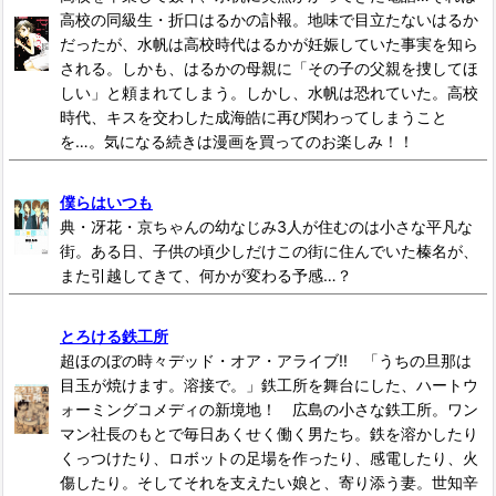
高校の同級生・折口はるかの訃報。地味で目立たないはるか
だったが、水帆は高校時代はるかが妊娠していた事実を知ら
される。しかも、はるかの母親に「その子の父親を捜してほ
しい」と頼まれてしまう。しかし、水帆は恐れていた。高校
時代、キスを交わした成海皓に再び関わってしまうこと
を…。気になる続きは漫画を買ってのお楽しみ！！
僕らはいつも
典・冴花・京ちゃんの幼なじみ3人が住むのは小さな平凡な
街。ある日、子供の頃少しだけこの街に住んでいた榛名が、
また引越してきて、何かが変わる予感…？
とろける鉄工所
超ほのぼの時々デッド・オア・アライブ!! 「うちの旦那は
目玉が焼けます。溶接で。」鉄工所を舞台にした、ハートウ
ォーミングコメディの新境地！ 広島の小さな鉄工所。ワン
マン社長のもとで毎日あくせく働く男たち。鉄を溶かしたり
くっつけたり、ロボットの足場を作ったり、感電したり、火
傷したり。そしてそれを支えたい娘と、寄り添う妻。世知辛