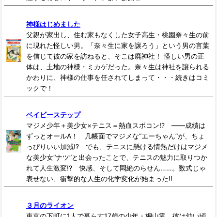
神様はじめました
父親が家出し、住む家もなくした女子高生・桃園奈々生の前
に現れた怪しい男。「奈々生に家を譲ろう」という男の言葉
を信じて彼の家を訪ねると、そこは廃神社！ 怪しい男の正
体は、土地の神様・ミカゲだった。奈々生は神社を譲られる
かわりに、神様の仕事を任されてしまって・・・続きはコミ
ックで！
ベイビーステップ
マジメ少年＋美少女×テニス＝熱血スポコン!? ――成績は
ずっとオールA！ 几帳面でマジメな“エーちゃん”が、ちょ
っぴりいい加減!? でも、テニスに懸ける情熱だけはマジメ
な美少女“ナツ”と出会ったことで、テニスの魅力に取りつか
れて人生激変!? 快感、そして悶絶のらせん……。数式じゃ
表せない、衝撃的な人生の化学変化が始まった!!
３月のライオン
東京の下町に1人で暮らす17歳の少年・桐山零。彼は幼い頃