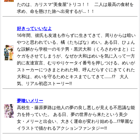
たのは、カリスマ“美食屋”トリコ！！ 二人は最高の食材を
求め、命を懸けた旅へ出発するが…！！
好きっていいなよ
16年間、彼氏も友達も作らずに生きてきて、周りからは暗い
やつと思われている、橘（たちばな）めい。ある日、ひょん
な誤解から学校一のモテ男・黒沢大和（くろさわやまと）に
ケガをさせてしまうが、なぜか大和はめいを気に入って一方
的に友達宣言、むりやりケータイ番号を押しつける。めいが
ストーカーにつきまとわれた時、呼んだらすぐにきてくれた
大和は、めいを守るためとキスまでしてきて……!? 大人
気、リアル初恋ストーリー!!
夢喰いメリー
高校生・藤原夢路は他人の夢の良し悪しが見える不思議な能
力を持っていた。 ある日、夢の世界から来たという美少
女・メリーと出会い、大きく運命が変わり始める…!?華麗な
イラストで描かれるアクションファンタジー!!