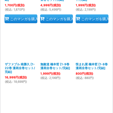
1,700
円
(税別)
4,999
円
(税別)
1,999
円
(税別)
(
税込
:
1,870
円
)
(
税込
:
5,499
円
)
(
税込
:
2,199
円
)
このマンガを購入
このマンガを購入
このマンガを購入
ザファブル 南勝久
[
1-
無敵道 楠本哲
[
1-9巻
恨まれ屋 楠本哲
[
1-8巻
22巻 漫画全巻セット/
漫画全巻セット/完結
]
漫画全巻セット/完結
]
完結
]
1,999
円
(税別)
800
円
(税別)
16,999
円
(税別)
(
税込
:
2,199
円
)
(
税込
:
880
円
)
(
税込
:
18,699
円
)