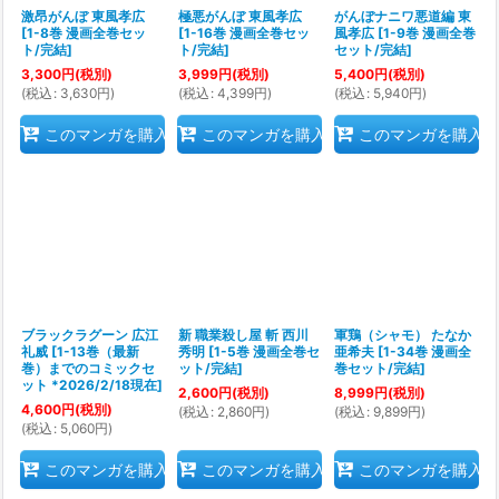
激昂がんぼ 東風孝広
極悪がんぼ 東風孝広
がんぼナニワ悪道編 東
[
1-8巻 漫画全巻セッ
[
1-16巻 漫画全巻セッ
風孝広
[
1-9巻 漫画全巻
ト/完結
]
ト/完結
]
セット/完結
]
3,300
円
(税別)
3,999
円
(税別)
5,400
円
(税別)
(
税込
:
3,630
円
)
(
税込
:
4,399
円
)
(
税込
:
5,940
円
)
このマンガを購入
このマンガを購入
このマンガを購入
ブラックラグーン 広江
新 職業殺し屋 斬 西川
軍鶏（シャモ） たなか
礼威
[
1-13巻（最新
秀明
[
1-5巻 漫画全巻セ
亜希夫
[
1-34巻 漫画全
巻）までのコミックセ
ット/完結
]
巻セット/完結
]
ット *2026/2/18現在
]
2,600
円
(税別)
8,999
円
(税別)
4,600
円
(税別)
(
税込
:
2,860
円
)
(
税込
:
9,899
円
)
(
税込
:
5,060
円
)
このマンガを購入
このマンガを購入
このマンガを購入