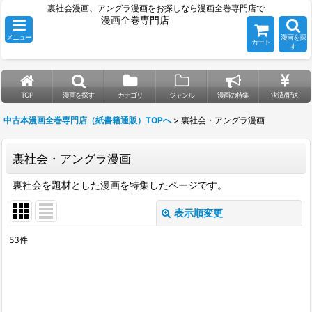
裏社会漫画、アングラ漫画をお探しなら漫画全巻専門店で
漫画全巻専門店
メニュー
漫画を探
カート
す
TOP
漫画を探す
カテゴリ
ジャンル
漫画の特集
決済/配送
中古本漫画全巻専門店（紙書籍通販）TOPへ
>
裏社会・アングラ漫画
裏社会・アングラ漫画
裏社会を題材とした漫画を特集したページです。
表示順変更
閉じる
53
件
表示数
:
並び順
: