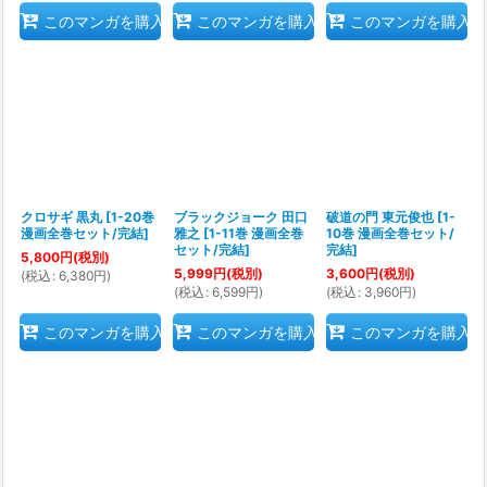
このマンガを購入
このマンガを購入
このマンガを購入
クロサギ 黒丸
[
1-20巻
ブラックジョーク 田口
破道の門 東元俊也
[
1-
漫画全巻セット/完結
]
雅之
[
1-11巻 漫画全巻
10巻 漫画全巻セット/
セット/完結
]
完結
]
5,800
円
(税別)
5,999
円
(税別)
3,600
円
(税別)
(
税込
:
6,380
円
)
(
税込
:
6,599
円
)
(
税込
:
3,960
円
)
このマンガを購入
このマンガを購入
このマンガを購入