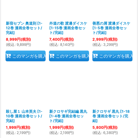
新宿セブン 奥道則
[
1-
外道の歌 渡邊ダイスケ
善悪の屑 渡邊ダイスケ
12巻 漫画全巻セット/
[
1-15巻 漫画全巻セッ
[
1-5巻 漫画全巻セッ
完結
]
ト/完結
]
ト/完結
]
8,999
円
(税別)
7,400
円
(税別)
2,999
円
(税別)
(
税込
:
9,899
円
)
(
税込
:
8,140
円
)
(
税込
:
3,299
円
)
このマンガを購入
このマンガを購入
このマンガを購入
殺し屋１ 山本英夫
[
1-
新クロサギ完結編 黒丸
新クロサギ 黒丸
[
1-18
10巻 漫画全巻セット/
[
1-4巻 漫画全巻セッ
巻 漫画全巻セット/完
完結
]
ト/完結
]
結
]
1,999
円
(税別)
1,999
円
(税別)
5,800
円
(税別)
(
税込
:
2,199
円
)
(
税込
:
2,199
円
)
(
税込
:
6,380
円
)