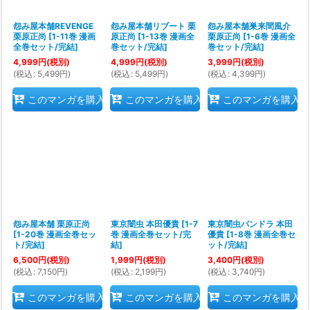
怨み屋本舗REVENGE
怨み屋本舗リブート 栗
怨み屋本舗巣来間風介
栗原正尚
[
1-11巻 漫画
原正尚
[
1-13巻 漫画全
栗原正尚
[
1-6巻 漫画全
全巻セット/完結
]
巻セット/完結
]
巻セット/完結
]
4,999
円
(税別)
4,999
円
(税別)
3,999
円
(税別)
(
税込
:
5,499
円
)
(
税込
:
5,499
円
)
(
税込
:
4,399
円
)
このマンガを購入
このマンガを購入
このマンガを購入
怨み屋本舗 栗原正尚
東京闇虫 本田優貴
[
1-7
東京闇虫パンドラ 本田
[
1-20巻 漫画全巻セッ
巻 漫画全巻セット/完
優貴
[
1-8巻 漫画全巻セ
ト/完結
]
結
]
ット/完結
]
6,500
円
(税別)
1,999
円
(税別)
3,400
円
(税別)
(
税込
:
7,150
円
)
(
税込
:
2,199
円
)
(
税込
:
3,740
円
)
このマンガを購入
このマンガを購入
このマンガを購入