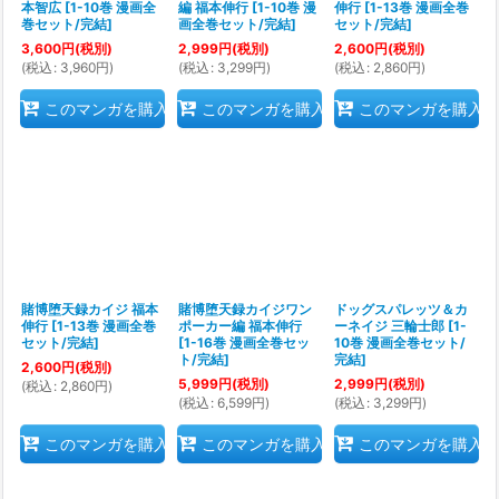
本智広
[
1-10巻 漫画全
編 福本伸行
[
1-10巻 漫
伸行
[
1-13巻 漫画全巻
巻セット/完結
]
画全巻セット/完結
]
セット/完結
]
3,600
円
(税別)
2,999
円
(税別)
2,600
円
(税別)
(
税込
:
3,960
円
)
(
税込
:
3,299
円
)
(
税込
:
2,860
円
)
このマンガを購入
このマンガを購入
このマンガを購入
賭博堕天録カイジ 福本
賭博堕天録カイジワン
ドッグスパレッツ＆カ
伸行
[
1-13巻 漫画全巻
ポーカー編 福本伸行
ーネイジ 三輪士郎
[
1-
セット/完結
]
[
1-16巻 漫画全巻セッ
10巻 漫画全巻セット/
ト/完結
]
完結
]
2,600
円
(税別)
5,999
円
(税別)
2,999
円
(税別)
(
税込
:
2,860
円
)
(
税込
:
6,599
円
)
(
税込
:
3,299
円
)
このマンガを購入
このマンガを購入
このマンガを購入