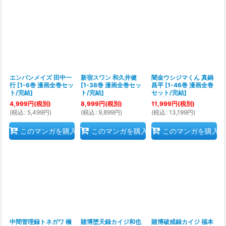
エンバンメイズ 田中一
新宿スワン 和久井健
闇金ウシジマくん 真鍋
行
[
1-6巻 漫画全巻セッ
[
1-38巻 漫画全巻セッ
昌平
[
1-46巻 漫画全巻
ト/完結
]
ト/完結
]
セット/完結
]
4,999
円
(税別)
8,999
円
(税別)
11,999
円
(税別)
(
税込
:
5,499
円
)
(
税込
:
9,899
円
)
(
税込
:
13,199
円
)
このマンガを購入
このマンガを購入
このマンガを購入
中間管理録トネガワ 橋
賭博堕天録カイジ和也
賭博破戒録カイジ 福本