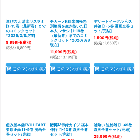
絞り込む
運びの犬 清水ヤスヲミ
チカーノKEI 米国極悪
デザートイーグル 和久
[
1-15巻（最新巻）まで
刑務所を生き抜いた日
井健
[
1-5巻 漫画全巻セ
のコミックセット
本人 マサシ
[
1-19巻
ット/完結
]
*2026/3/8現在
]
（最新巻）までのコミ
1,500
円
(税別)
ックセット *2026/3/8
8,999
円
(税別)
(
税込
:
1,650
円
)
現在
]
(
税込
:
9,899
円
)
11,999
円
(税別)
(
税込
:
13,199
円
)
このマンガを購入
このマンガを購入
このマンガを購入
怨み屋本舗EVILHEART
賭博黙示録カイジ 福本
嘘喰い 迫稔雄
[
1-49巻
栗原正尚
[
1-9巻 漫画全
伸行
[
1-13巻 漫画全巻
漫画全巻セット/完結
]
巻セット/完結
]
セット/完結
]
35,999
円
(税別)