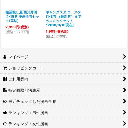
職業殺し屋 西川秀明
ギャングスタ コースケ
[
1-15巻 漫画全巻セッ
[
1-8巻 （最新巻）まで
ト/完結
]
のコミックセット
*2018/9/16現在
]
2,999
円
(税別)
1,999
円
(税別)
(
税込
:
3,299
円
)
(
税込
:
2,199
円
)
マイページ
ショッピングカート
ご利用案内
特定商取引法表示
最近チェックした漫画全巻
ランキング：男性漫画
ランキング：女性漫画