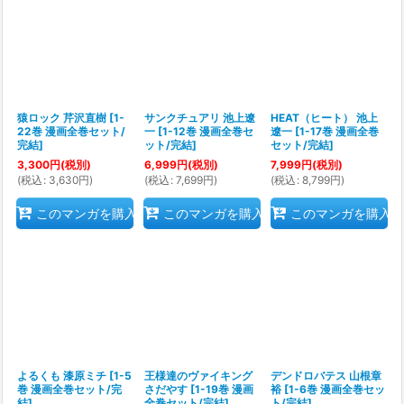
猿ロック 芹沢直樹
[
1-
サンクチュアリ 池上遼
HEAT（ヒート） 池上
22巻 漫画全巻セット/
一
[
1-12巻 漫画全巻セ
遼一
[
1-17巻 漫画全巻
完結
]
ット/完結
]
セット/完結
]
3,300
円
(税別)
6,999
円
(税別)
7,999
円
(税別)
(
税込
:
3,630
円
)
(
税込
:
7,699
円
)
(
税込
:
8,799
円
)
このマンガを購入
このマンガを購入
このマンガを購入
よるくも 漆原ミチ
[
1-5
王様達のヴァイキング
デンドロバテス 山根章
巻 漫画全巻セット/完
さだやす
[
1-19巻 漫画
裕
[
1-6巻 漫画全巻セッ
結
]
全巻セット/完結
]
ト/完結
]