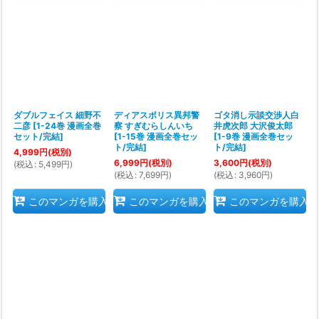
ダブルフェイス 細野不
ディアスポリス異邦警
ゴタ消し示談交渉人白
二彦
[
1-24巻 漫画全巻
察 すぎむらしんいち
井虎次郎 大沢俊太郎
セット/完結
]
[
1-15巻 漫画全巻セッ
[
1-9巻 漫画全巻セッ
ト/完結
]
ト/完結
]
4,999
円
(税別)
6,999
円
(税別)
3,600
円
(税別)
(
税込
:
5,499
円
)
(
税込
:
7,699
円
)
(
税込
:
3,960
円
)
このマンガを購入
このマンガを購入
このマンガを購入