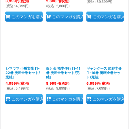
3,999
円
(税別)
2,600
円
(税別)
(
税込
:
39,599
円
)
(
税込
:
4,399
円
)
(
税込
:
2,860
円
)
このマンガを購入
このマンガを購入
このマンガを購入
シマウマ 小幡文生
[
1-
銀と金 福本伸行
[
1-11
ギャングース 肥谷圭介
22巻 漫画全巻セット/
巻 漫画全巻セット/完
[
1-16巻 漫画全巻セッ
完結
]
結
]
ト/完結
]
4,999
円
(税別)
8,999
円
(税別)
6,999
円
(税別)
(
税込
:
5,499
円
)
(
税込
:
9,899
円
)
(
税込
:
7,699
円
)
このマンガを購入
このマンガを購入
このマンガを購入