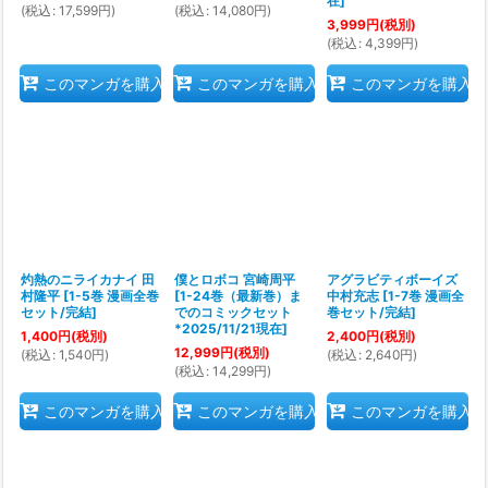
在
]
(
税込
:
17,599
円
)
(
税込
:
14,080
円
)
3,999
円
(税別)
(
税込
:
4,399
円
)
このマンガを購入
このマンガを購入
このマンガを購入
灼熱のニライカナイ 田
僕とロボコ 宮崎周平
アグラビティボーイズ
村隆平
[
1-5巻 漫画全巻
[
1-24巻（最新巻）ま
中村充志
[
1-7巻 漫画全
セット/完結
]
でのコミックセット
巻セット/完結
]
*2025/11/21現在
]
1,400
円
(税別)
2,400
円
(税別)
12,999
円
(税別)
(
税込
:
1,540
円
)
(
税込
:
2,640
円
)
(
税込
:
14,299
円
)
このマンガを購入
このマンガを購入
このマンガを購入