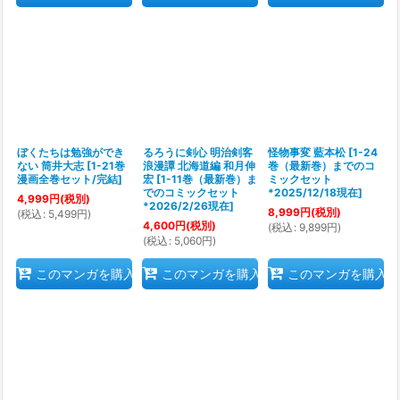
ぼくたちは勉強ができ
るろうに剣心 明治剣客
怪物事変 藍本松
[
1-24
ない 筒井大志
[
1-21巻
浪漫譚 北海道編 和月伸
巻（最新巻）までのコ
漫画全巻セット/完結
]
宏
[
1-11巻（最新巻）ま
ミックセット
でのコミックセット
*2025/12/18現在
]
4,999
円
(税別)
*2026/2/26現在
]
8,999
円
(税別)
(
税込
:
5,499
円
)
4,600
円
(税別)
(
税込
:
9,899
円
)
(
税込
:
5,060
円
)
このマンガを購入
このマンガを購入
このマンガを購入