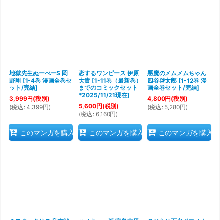
地獄先生ぬーべーS 岡
恋するワンピース 伊原
悪魔のメムメムちゃん
野剛
[
1-4巻 漫画全巻セ
大貴
[
1-11巻（最新巻）
四谷啓太郎
[
1-12巻 漫
ット/完結
]
までのコミックセット
画全巻セット/完結
]
*2025/11/21現在
]
3,999
円
(税別)
4,800
円
(税別)
5,600
円
(税別)
(
税込
:
4,399
円
)
(
税込
:
5,280
円
)
(
税込
:
6,160
円
)
このマンガを購入
このマンガを購入
このマンガを購入