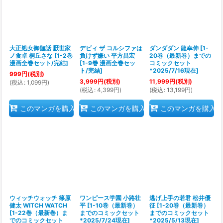
大正処女御伽話 厭世家
デビィ ザ コルシファは
ダンダダン 龍幸伸
[
1-
ノ食卓 桐丘さな
[
1-2巻
負けず嫌い 平方昌宏
20巻（最新巻）までの
漫画全巻セット/完結
]
[
1-9巻 漫画全巻セッ
コミックセット
ト/完結
]
*2025/7/16現在
]
999
円
(税別)
3,999
円
(税別)
11,999
円
(税別)
(
税込
:
1,099
円
)
(
税込
:
4,399
円
)
(
税込
:
13,199
円
)
このマンガを購入
このマンガを購入
このマンガを購入
ウィッチウォッチ 篠原
ワンピース学園 小路壮
逃げ上手の若君 松井優
健太 WITCH WATCH
平
[
1-10巻（最新巻）
征
[
1-20巻（最新巻）
[
1-22巻（最新巻）ま
までのコミックセット
までのコミックセット
でのコミックセット
*2025/7/24現在
]
*2025/5/13現在
]