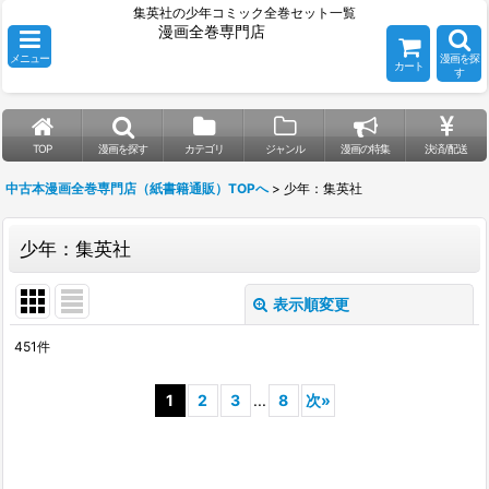
集英社の少年コミック全巻セット一覧
漫画全巻専門店
メニュー
漫画を探
カート
す
TOP
漫画を探す
カテゴリ
ジャンル
漫画の特集
決済/配送
中古本漫画全巻専門店（紙書籍通販）TOPへ
>
少年：集英社
少年：集英社
表示順変更
閉じる
451
件
表示数
:
1
2
3
...
8
次
»
並び順
:
絞り込む