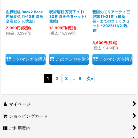
血界戦線 Back2 Back
呪術廻戦 芥見下々
[
1-
憂国のモリアーティ 三
内藤泰弘
[
1-10巻 漫画
30巻 漫画全巻セット/
好輝
[
1-21巻（最新
全巻セット/完結
]
完結
]
巻）までのコミックセ
ット *2025/11/21現
2,999
円
(税別)
13,999
円
(税別)
在
]
(
税込
:
3,299
円
)
(
税込
:
15,399
円
)
8,600
円
(税別)
(
税込
:
9,460
円
)
このマンガを購入
このマンガを購入
このマンガを購入
1
2
3
...
8
次
»
マイページ
ショッピングカート
ご利用案内