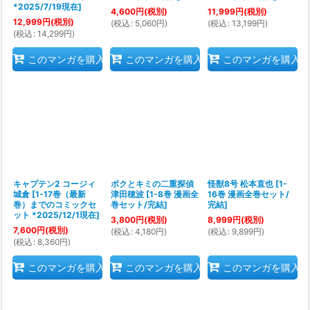
*2025/7/19現在
]
4,600
円
(税別)
11,999
円
(税別)
12,999
円
(税別)
(
税込
:
5,060
円
)
(
税込
:
13,199
円
)
(
税込
:
14,299
円
)
このマンガを購入
このマンガを購入
このマンガを購入
キャプテン2 コージィ
ボクとキミの二重探偵
怪獣8号 松本直也
[
1-
城倉
[
1-17巻（最新
津田穂波
[
1-8巻 漫画全
16巻 漫画全巻セット/
巻）までのコミックセ
巻セット/完結
]
完結
]
ット *2025/12/1現在
]
3,800
円
(税別)
8,999
円
(税別)
7,600
円
(税別)
(
税込
:
4,180
円
)
(
税込
:
9,899
円
)
(
税込
:
8,360
円
)
このマンガを購入
このマンガを購入
このマンガを購入