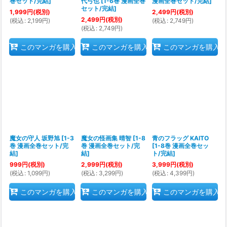
巻セット/完結
]
代弓也
[
1-6巻 漫画全巻
漫画全巻セット/完結
]
セット/完結
]
1,999
円
(税別)
2,499
円
(税別)
2,499
円
(税別)
(
税込
:
2,199
円
)
(
税込
:
2,749
円
)
(
税込
:
2,749
円
)
このマンガを購入
このマンガを購入
このマンガを購入
魔女の守人 坂野旭
[
1-3
魔女の怪画集 晴智
[
1-8
青のフラッグ KAITO
巻 漫画全巻セット/完
巻 漫画全巻セット/完
[
1-8巻 漫画全巻セッ
結
]
結
]
ト/完結
]
999
円
(税別)
2,999
円
(税別)
3,999
円
(税別)
(
税込
:
1,099
円
)
(
税込
:
3,299
円
)
(
税込
:
4,399
円
)
このマンガを購入
このマンガを購入
このマンガを購入