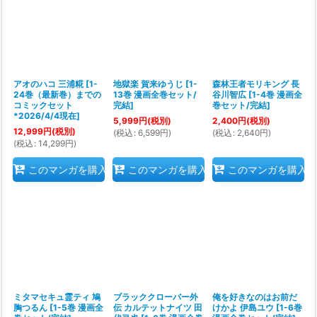
アオのハコ 三浦糀
[
1-
地獄楽 賀来ゆうじ
[
1-
森林王者モリキング 長
24巻（最新巻）までの
13巻 漫画全巻セット/
谷川智広
[
1-4巻 漫画全
コミックセット
完結
]
巻セット/完結
]
*2026/4/4現在
]
5,999
円
(税別)
2,400
円
(税別)
12,999
円
(税別)
(
税込
:
6,599
円
)
(
税込
:
2,640
円
)
(
税込
:
14,299
円
)
このマンガを購入
このマンガを購入
このマンガを購入
ミタマセキュ霊ティ 鳩
ブラッククローバー外
俺を好きなのはお前だ
胸つるん
[
1-5巻 漫画全
伝 カルテットナイツ 田
けかよ 伊島ユウ
[
1-6巻