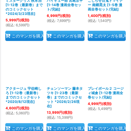
ミスタークリス 秋本治
ハイキュー部 宮島京平
こじらせ百鬼ドマイナ
[
1-12巻（最新巻）まで
[
1-14巻 漫画全巻セッ
ー 南郷晃太
[
1-5巻 漫
のコミックセット
ト/完結
]
画全巻セット/完結
]
*2024/3/23現在
]
6,999
円
(税別)
1,400
円
(税別)
5,999
円
(税別)
(
税込
:
7,699
円
)
(
税込
:
1,540
円
)
(
税込
:
6,599
円
)
このマンガを購入
このマンガを購入
このマンガを購入
アクタージュ 宇佐崎し
チェンソーマン 藤本タ
プレイボール２ コージ
ろ
[
1-12巻（最新巻）
ツキ
[
1-23巻（最新
ィ城倉
[
1-12巻 漫画全
までのコミックセット
巻）までのコミックセ
巻セット/完結
]
*2020/8/12現在
]
ット *2026/2/26現
4,999
円
(税別)
在
]
4,600
円
(税別)
(
税込
:
5,499
円
)
13,999
円
(税別)
(
税込
:
5,060
円
)
(
税込
:
15,399
円
)
このマンガを購入
このマンガを購入
このマンガを購入