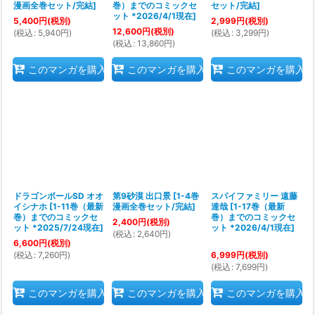
漫画全巻セット/完結
]
巻）までのコミックセ
セット/完結
]
ット *2026/4/1現在
]
5,400
円
(税別)
2,999
円
(税別)
12,600
円
(税別)
(
税込
:
5,940
円
)
(
税込
:
3,299
円
)
(
税込
:
13,860
円
)
このマンガを購入
このマンガを購入
このマンガを購入
ドラゴンボールSD オオ
第9砂漠 出口景
[
1-4巻
スパイファミリー 遠藤
イシナホ
[
1-11巻（最新
漫画全巻セット/完結
]
達哉
[
1-17巻（最新
巻）までのコミックセ
巻）までのコミックセ
2,400
円
(税別)
ット *2025/7/24現在
]
ット *2026/4/1現在
]
(
税込
:
2,640
円
)
6,600
円
(税別)
(
税込
:
7,260
円
)
6,999
円
(税別)
(
税込
:
7,699
円
)
このマンガを購入
このマンガを購入
このマンガを購入