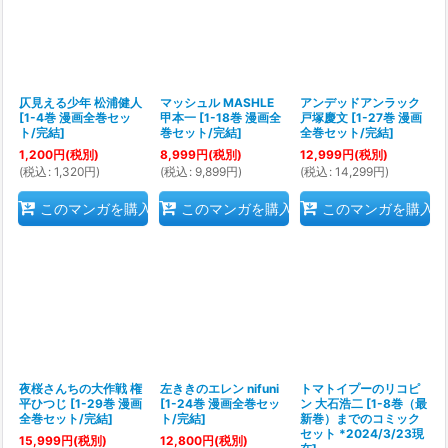
仄見える少年 松浦健人
マッシュル MASHLE
アンデッドアンラック
[
1-4巻 漫画全巻セッ
甲本一
[
1-18巻 漫画全
戸塚慶文
[
1-27巻 漫画
ト/完結
]
巻セット/完結
]
全巻セット/完結
]
1,200
円
(税別)
8,999
円
(税別)
12,999
円
(税別)
(
税込
:
1,320
円
)
(
税込
:
9,899
円
)
(
税込
:
14,299
円
)
このマンガを購入
このマンガを購入
このマンガを購入
夜桜さんちの大作戦 権
左ききのエレン nifuni
トマトイプーのリコピ
平ひつじ
[
1-29巻 漫画
[
1-24巻 漫画全巻セッ
ン 大石浩二
[
1-8巻（最
全巻セット/完結
]
ト/完結
]
新巻）までのコミック
セット *2024/3/23現
15,999
円
(税別)
12,800
円
(税別)