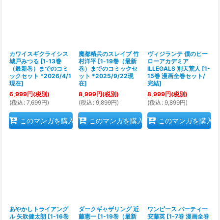
カワイスギクライシス
魔都精兵のスレイブ 竹
ヴィジランテ 僕のヒー
城戸みつる
[
1-13巻
村洋平
[
1-19巻（最新
ローアカデミア
（最新巻）までのコミ
巻）までのコミックセ
ILLEGALS 別天荒人
[
1-
ックセット *2026/4/1
ット *2025/9/22現
15巻 漫画全巻セット/
現在
]
在
]
完結
]
6,999
円
(税別)
8,999
円
(税別)
8,999
円
(税別)
(
税込
:
7,699
円
)
(
税込
:
9,899
円
)
(
税込
:
9,899
円
)
このマンガを購入
このマンガを購入
このマンガを購入
あやかしトライアング
ダークギャザリング 近
ワンピース パーティー
ル 矢吹健太朗
[
1-16巻
藤憲一
[
1-19巻（最新
安藤英
[
1-7巻 漫画全巻