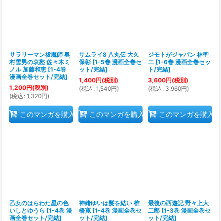
サラリーマン祓魔師 奥
サムライ8 八丸伝 大久
ジモトがジャパン 林聖
村雪男の哀愁 佐々木ミ
保彰
[
1-5巻 漫画全巻セ
二
[
1-6巻 漫画全巻セッ
ノル 加藤和恵
[
1-4巻
ット/完結
]
ト/完結
]
漫画全巻セット/完結
]
1,400
円
(税別)
3,600
円
(税別)
1,200
円
(税別)
(
税込
:
1,540
円
)
(
税込
:
3,960
円
)
(
税込
:
1,320
円
)
このマンガを購入
このマンガを購入
このマンガを購入
乙女のはらわた星の色
神緒ゆいは髪を結い 椎
最後の西遊記 野々上大
いしとゆうら
[
1-4巻 漫
橋寛
[
1-4巻 漫画全巻セ
二郎
[
1-3巻 漫画全巻セ
画全巻セット/完結
]
ット/完結
]
ット/完結
]