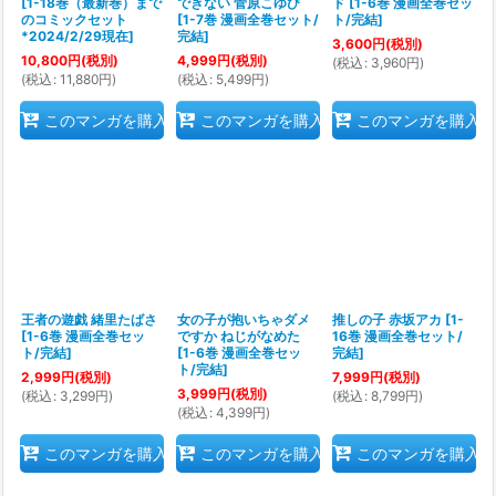
[
1-18巻（最新巻）まで
できない 菅原こゆび
ド
[
1-6巻 漫画全巻セッ
のコミックセット
[
1-7巻 漫画全巻セット/
ト/完結
]
*2024/2/29現在
]
完結
]
3,600
円
(税別)
10,800
円
(税別)
4,999
円
(税別)
(
税込
:
3,960
円
)
(
税込
:
11,880
円
)
(
税込
:
5,499
円
)
このマンガを購入
このマンガを購入
このマンガを購入
王者の遊戯 緒里たばさ
女の子が抱いちゃダメ
推しの子 赤坂アカ
[
1-
[
1-6巻 漫画全巻セッ
ですか ねじがなめた
16巻 漫画全巻セット/
ト/完結
]
[
1-6巻 漫画全巻セッ
完結
]
ト/完結
]
2,999
円
(税別)
7,999
円
(税別)
3,999
円
(税別)
(
税込
:
3,299
円
)
(
税込
:
8,799
円
)
(
税込
:
4,399
円
)
このマンガを購入
このマンガを購入
このマンガを購入