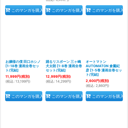
このマンガを購入
このマンガを購入
このマンガを購入
お嬢様の僕 田口ホシノ
踊るリスポーン 三ヶ嶋
オートマトン
[
1-18巻 漫画全巻セッ
犬太朗
[
1-8巻 漫画全巻
AUTOMATON 倉薗紀
ト/完結
]
セット/完結
]
彦
[
1-5巻 漫画全巻セッ
ト/完結
]
11,999
円
(税別)
12,999
円
(税別)
2,600
円
(税別)
(
税込
:
13,199
円
)
(
税込
:
14,299
円
)
(
税込
:
2,860
円
)
このマンガを購入
このマンガを購入
このマンガを購入