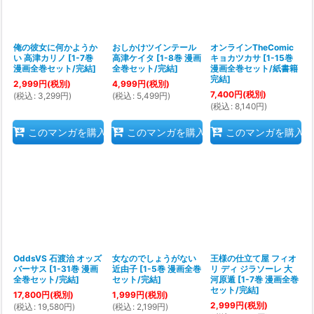
俺の彼女に何かようか
おしかけツインテール
オンラインTheComic
い 高津カリノ
[
1-7巻
高津ケイタ
[
1-8巻 漫画
キョカツカサ
[
1-15巻
漫画全巻セット/完結
]
全巻セット/完結
]
漫画全巻セット/紙書籍
完結
]
2,999
円
(税別)
4,999
円
(税別)
7,400
円
(税別)
(
税込
:
3,299
円
)
(
税込
:
5,499
円
)
(
税込
:
8,140
円
)
このマンガを購入
このマンガを購入
このマンガを購入
OddsVS 石渡治 オッズ
女なのでしょうがない
王様の仕立て屋 フィオ
バーサス
[
1-31巻 漫画
近由子
[
1-5巻 漫画全巻
リ ディ ジラソーレ 大
全巻セット/完結
]
セット/完結
]
河原遁
[
1-7巻 漫画全巻
セット/完結
]
17,800
円
(税別)
1,999
円
(税別)
2,999
円
(税別)
(
税込
:
19,580
円
)
(
税込
:
2,199
円
)