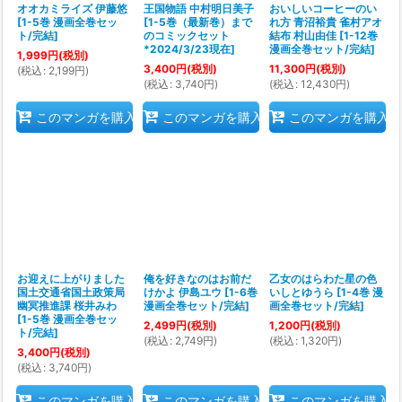
オオカミライズ 伊藤悠
王国物語 中村明日美子
おいしいコーヒーのい
[
1-5巻 漫画全巻セッ
[
1-5巻（最新巻）まで
れ方 青沼裕貴 雀村アオ
ト/完結
]
のコミックセット
結布 村山由佳
[
1-12巻
*2024/3/23現在
]
漫画全巻セット/完結
]
1,999
円
(税別)
3,400
円
(税別)
11,300
円
(税別)
(
税込
:
2,199
円
)
(
税込
:
3,740
円
)
(
税込
:
12,430
円
)
このマンガを購入
このマンガを購入
このマンガを購入
お迎えに上がりました
俺を好きなのはお前だ
乙女のはらわた星の色
国土交通省国土政策局
けかよ 伊島ユウ
[
1-6巻
いしとゆうら
[
1-4巻 漫
幽冥推進課 桜井みわ
漫画全巻セット/完結
]
画全巻セット/完結
]
[
1-5巻 漫画全巻セッ
2,499
円
(税別)
1,200
円
(税別)
ト/完結
]
(
税込
:
2,749
円
)
(
税込
:
1,320
円
)
3,400
円
(税別)
(
税込
:
3,740
円
)
このマンガを購入
このマンガを購入
このマンガを購入