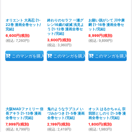
オリエント 大高忍
[
1-
終わりのセラフ 一瀬グ
お願い脱がシて 川中康
22巻 漫画全巻セット/
レン16歳の破滅 浅見よ
嗣
[
1-16巻 漫画全巻セ
完結
]
う
[
1-12巻 漫画全巻セ
ット/完結
]
ット/完結
]
6,600
円
(税別)
8,999
円
(税別)
3,600
円
(税別)
(
税込
:
7,260
円
)
(
税込
:
9,899
円
)
(
税込
:
3,960
円
)
このマンガを購入
このマンガを購入
このマンガを購入
大阪MADファミリー 信
鬼のようなラブコメ い
オッス はるかちゃん 宗
長アキラ
[
1-13巻 漫画
づみかつき
[
1-5巻 漫画
我部としのり
[
1-3巻 漫
全巻セット/完結
]
全巻セット/完結
]
画全巻セット/完結
]
7,999
円
(税別)
2,199
円
(税別)
1,800
円
(税別)
(
税込
:
8,799
円
)
(
税込
:
2,419
円
)
(
税込
:
1,980
円
)