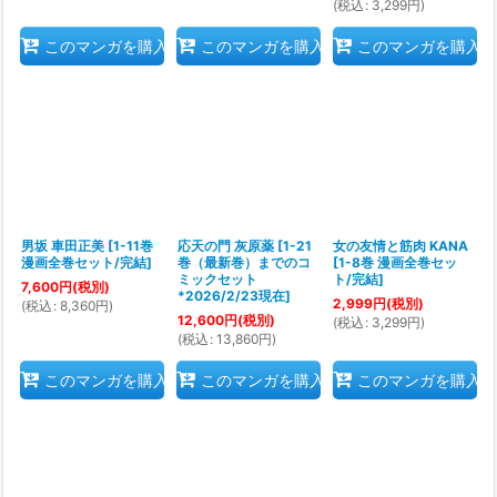
(
税込
:
3,299
円
)
このマンガを購入
このマンガを購入
このマンガを購入
男坂 車田正美
[
1-11巻
応天の門 灰原薬
[
1-21
女の友情と筋肉 KANA
漫画全巻セット/完結
]
巻（最新巻）までのコ
[
1-8巻 漫画全巻セッ
ミックセット
ト/完結
]
7,600
円
(税別)
*2026/2/23現在
]
2,999
円
(税別)
(
税込
:
8,360
円
)
12,600
円
(税別)
(
税込
:
3,299
円
)
(
税込
:
13,860
円
)
このマンガを購入
このマンガを購入
このマンガを購入