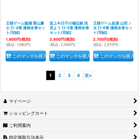
王様ゲーム臨場 栗山廉
掟上今日子の備忘録 浅
王様ゲーム起源 山田Ｊ
士
[
1-4巻 漫画全巻セッ
見よう
[
1-5巻 漫画全巻
太
[
1-6巻 漫画全巻セッ
ト/完結
]
セット/完結
]
ト/完結
]
1,800
円
(税別)
2,800
円
(税別)
2,700
円
(税別)
(
税込
:
1,980
円
)
(
税込
:
3,080
円
)
(
税込
:
2,970
円
)
このマンガを購入
このマンガを購入
このマンガを購入
1
2
3
4
次
»
マイページ
ショッピングカート
ご利用案内
特定商取引法表示