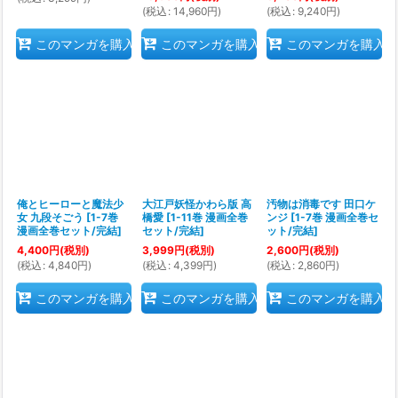
(
税込
:
14,960
円
)
(
税込
:
9,240
円
)
このマンガを購入
このマンガを購入
このマンガを購入
俺とヒーローと魔法少
大江戸妖怪かわら版 高
汚物は消毒です 田口ケ
女 九段そごう
[
1-7巻
橋愛
[
1-11巻 漫画全巻
ンジ
[
1-7巻 漫画全巻セ
漫画全巻セット/完結
]
セット/完結
]
ット/完結
]
4,400
円
(税別)
3,999
円
(税別)
2,600
円
(税別)
(
税込
:
4,840
円
)
(
税込
:
4,399
円
)
(
税込
:
2,860
円
)
このマンガを購入
このマンガを購入
このマンガを購入