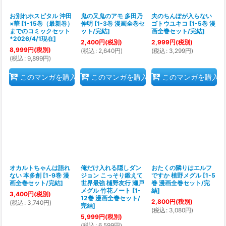
お別れホスピタル 沖田
鬼の又鬼のアモ 多田乃
夫のちんぽが入らない
×華
[
1-15巻（最新巻）
伸明
[
1-3巻 漫画全巻セ
ゴトウユキコ
[
1-5巻 漫
までのコミックセット
ット/完結
]
画全巻セット/完結
]
*2026/4/1現在
]
2,400
円
(税別)
2,999
円
(税別)
8,999
円
(税別)
(
税込
:
2,640
円
)
(
税込
:
3,299
円
)
(
税込
:
9,899
円
)
このマンガを購入
このマンガを購入
このマンガを購入
オカルトちゃんは語れ
俺だけ入れる隠しダン
おたくの隣りはエルフ
ない 本多創
[
1-9巻 漫
ジョン こっそり鍛えて
ですか 植野メグル
[
1-5
画全巻セット/完結
]
世界最強 樋野友行 瀬戸
巻 漫画全巻セット/完
メグル 竹花ノート
[
1-
結
]
3,400
円
(税別)
12巻 漫画全巻セット/
2,800
円
(税別)
(
税込
:
3,740
円
)
完結
]
(
税込
:
3,080
円
)
5,999
円
(税別)
(
税込
:
6,599
円
)