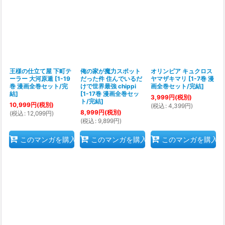
王様の仕立て屋 下町テ
俺の家が魔力スポット
オリンピア キュクロス
ーラー 大河原遁
[
1-19
だった件 住んでいるだ
ヤマザキマリ
[
1-7巻 漫
巻 漫画全巻セット/完
けで世界最強 chippi
画全巻セット/完結
]
結
]
[
1-17巻 漫画全巻セッ
3,999
円
(税別)
ト/完結
]
10,999
円
(税別)
(
税込
:
4,399
円
)
8,999
円
(税別)
(
税込
:
12,099
円
)
(
税込
:
9,899
円
)
このマンガを購入
このマンガを購入
このマンガを購入