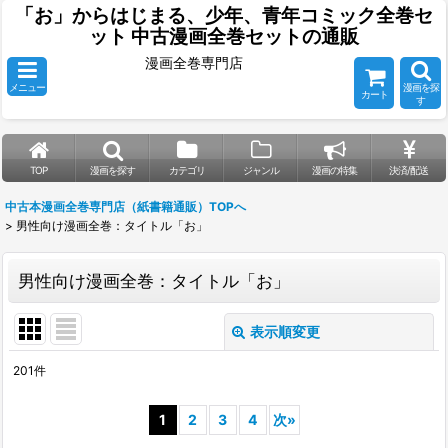
「お」からはじまる、少年、青年コミック全巻セ
ット 中古漫画全巻セットの通販
漫画全巻専門店
メニュー
漫画を探
カート
す
TOP
漫画を探す
カテゴリ
ジャンル
漫画の特集
決済/配送
中古本漫画全巻専門店（紙書籍通販）TOPへ
>
男性向け漫画全巻：タイトル「お」
男性向け漫画全巻：タイトル「お」
表示順変更
閉じる
201
件
表示数
:
1
2
3
4
次
»
並び順
: