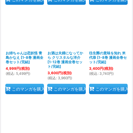
お姉ちゃんは恋妖怪 青
お酒は夫婦になってか
往生際の意味を知れ 米
島かなえ
[
1-8巻 漫画全
ら クリスタルな洋介
代恭
[
1-8巻 漫画全巻セ
巻セット/完結
]
[
1-12巻 漫画全巻セッ
ット/完結
]
ト/完結
]
4,999
円
(税別)
3,400
円
(税別)
3,600
円
(税別)
(
税込
:
5,499
円
)
(
税込
:
3,740
円
)
(
税込
:
3,960
円
)
このマンガを購入
このマンガを購入
このマンガを購入