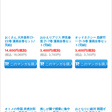
絞り込む
おくさん 大井昌和
[
1-
おかえりアリス 押見修
オッドタクシー 肋家竹
22巻 漫画全巻セット/
造
[
1-7巻 漫画全巻セッ
一
[
1-5巻 漫画全巻セッ
完結
]
ト/完結
]
ト/完結
]
14,600
円
(税別)
3,400
円
(税別)
3,400
円
(税別)
(
税込
:
16,060
円
)
(
税込
:
3,740
円
)
(
税込
:
3,740
円
)
このマンガを購入
このマンガを購入
このマンガを購入
オトメの帝国 岸虎次郎
推しが隣で授業に集中
おとなりに銀河 雨隠ギ