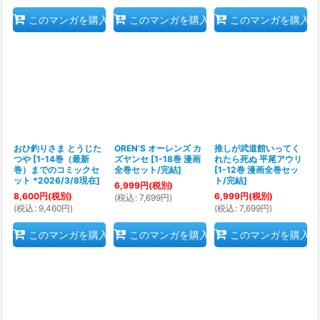
このマンガを購入
このマンガを購入
このマンガを購入
おひ釣りさま とうじた
OREN’S オーレンズ カ
推しが武道館いってく
つや
[
1-14巻（最新
ズヤンセ
[
1-18巻 漫画
れたら死ぬ 平尾アウリ
巻）までのコミックセ
全巻セット/完結
]
[
1-12巻 漫画全巻セッ
ット *2026/3/8現在
]
ト/完結
]
6,999
円
(税別)
8,600
円
(税別)
6,999
円
(税別)
(
税込
:
7,699
円
)
(
税込
:
9,460
円
)
(
税込
:
7,699
円
)
このマンガを購入
このマンガを購入
このマンガを購入