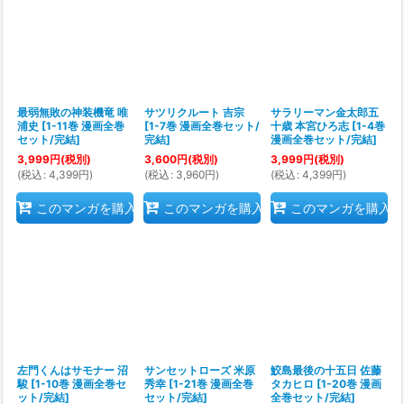
最弱無敗の神装機竜 唯
サツリクルート 吉宗
サラリーマン金太郎五
浦史
[
1-11巻 漫画全巻
[
1-7巻 漫画全巻セット/
十歳 本宮ひろ志
[
1-4巻
セット/完結
]
完結
]
漫画全巻セット/完結
]
3,999
円
(税別)
3,600
円
(税別)
3,999
円
(税別)
(
税込
:
4,399
円
)
(
税込
:
3,960
円
)
(
税込
:
4,399
円
)
このマンガを購入
このマンガを購入
このマンガを購入
左門くんはサモナー 沼
サンセットローズ 米原
鮫島最後の十五日 佐藤
駿
[
1-10巻 漫画全巻セ
秀幸
[
1-21巻 漫画全巻
タカヒロ
[
1-20巻 漫画
ット/完結
]
セット/完結
]
全巻セット/完結
]