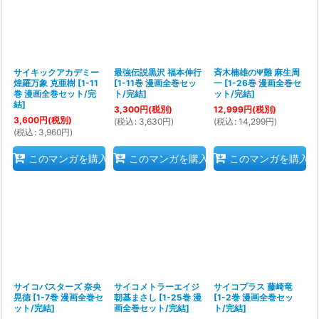
サイキックアカデミー
最強伝説黒沢 福本伸行
斉木楠雄のΨ難 麻生周
煌羅万象 克亜樹
[
1-11
[
1-11巻 漫画全巻セッ
一
[
1-26巻 漫画全巻セ
巻 漫画全巻セット/完
ト/完結
]
ット/完結
]
結
]
3,300
円
(税別)
12,999
円
(税別)
3,600
円
(税別)
(
税込
:
3,630
円
)
(
税込
:
14,299
円
)
(
税込
:
3,960
円
)
このマンガを購入
このマンガを購入
このマンガを購入
サイコバスターズ 奈央
サイコメトラーエイジ
サイコプラス 藤崎竜
晃徳
[
1-7巻 漫画全巻セ
朝基まさし
[
1-25巻 漫
[
1-2巻 漫画全巻セッ
ット/完結
]
画全巻セット/完結
]
ト/完結
]