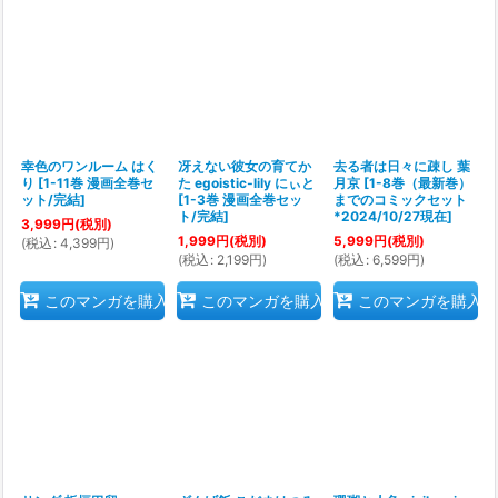
絞り込む
幸色のワンルーム はく
冴えない彼女の育てか
去る者は日々に疎し 葉
り
[
1-11巻 漫画全巻セ
た egoistic‐lily にぃと
月京
[
1-8巻（最新巻）
ット/完結
]
[
1-3巻 漫画全巻セッ
までのコミックセット
ト/完結
]
*2024/10/27現在
]
3,999
円
(税別)
1,999
円
(税別)
5,999
円
(税別)
(
税込
:
4,399
円
)
(
税込
:
2,199
円
)
(
税込
:
6,599
円
)
このマンガを購入
このマンガを購入
このマンガを購入