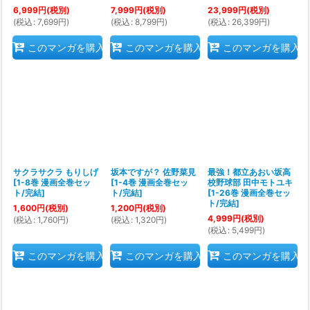
6,999
円
(税別)
7,999
円
(税別)
23,999
円
(税別)
(
税込
:
7,699
円
)
(
税込
:
8,799
円
)
(
税込
:
26,399
円
)
このマンガを購入
このマンガを購入
このマンガを購入
サクラサクラ もりしげ
坂本ですが？ 佐野菜見
最強！都立あおい坂高
[
1-8巻 漫画全巻セッ
[
1-4巻 漫画全巻セッ
校野球部 田中モトユキ
ト/完結
]
ト/完結
]
[
1-26巻 漫画全巻セッ
ト/完結
]
1,600
円
(税別)
1,200
円
(税別)
4,999
円
(税別)
(
税込
:
1,760
円
)
(
税込
:
1,320
円
)
(
税込
:
5,499
円
)
このマンガを購入
このマンガを購入
このマンガを購入