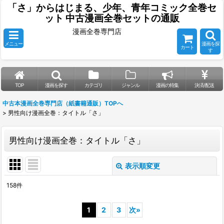
「さ」からはじまる、少年、青年コミック全巻セ
ット 中古漫画全巻セットの通販
漫画全巻専門店
メニュー
漫画を探
カート
す
TOP
漫画を探す
カテゴリ
ジャンル
漫画の特集
決済/配送
中古本漫画全巻専門店（紙書籍通販）TOPへ
>
男性向け漫画全巻：タイトル「さ」
男性向け漫画全巻：タイトル「さ」
表示順変更
閉じる
158
件
表示数
:
1
2
3
次
»
並び順
: