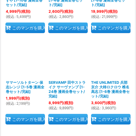
ずや
[
1-10巻 漫画全巻
[
1-4巻 漫画全巻セッ
[
1-6巻 漫画全巻セッ
セット/完結
]
ト/完結
]
ト/完結
]
4,999
円
(税別)
2,600
円
(税別)
19,999
円
(税別)
(
税込
:
5,499
円
)
(
税込
:
2,860
円
)
(
税込
:
21,999
円
)
このマンガを購入
このマンガを購入
このマンガを購入
サマーソルトターン 保
SERVAMP 田中ストラ
THE UNLIMITED 兵部
志レンジ
[
1-5巻 漫画全
イク サーヴァンプ
[
1-
京介 大柿ロクロウ 椎名
巻セット/完結
]
24巻 漫画全巻セット/
高志
[
1-6巻 漫画全巻セ
完結
]
ット/完結
]
1,999
円
(税別)
8,999
円
(税別)
3,600
円
(税別)
(
税込
:
2,199
円
)
(
税込
:
9,899
円
)
(
税込
:
3,960
円
)
このマンガを購入
このマンガを購入
このマンガを購入