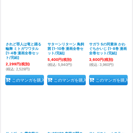
されど罪人は竜と踊る
サターンリターン 鳥飼
サガラ Sの同素体 かわ
輪舞 ミトガワワタル
茜
[
1-10巻 漫画全巻セ
ぐちかいじ
[
1-8巻 漫画
[
1-4巻 漫画全巻セッ
ット/完結
]
全巻セット/完結
]
ト/完結
]
5,400
円
(税別)
3,600
円
(税別)
2,299
円
(税別)
(
税込
:
5,940
円
)
(
税込
:
3,960
円
)
(
税込
:
2,529
円
)
このマンガを購入
このマンガを購入
このマンガを購入