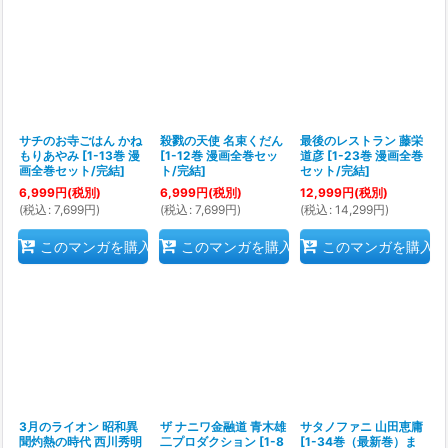
サチのお寺ごはん かね
殺戮の天使 名束くだん
最後のレストラン 藤栄
もりあやみ
[
1-13巻 漫
[
1-12巻 漫画全巻セッ
道彦
[
1-23巻 漫画全巻
画全巻セット/完結
]
ト/完結
]
セット/完結
]
6,999
円
(税別)
6,999
円
(税別)
12,999
円
(税別)
(
税込
:
7,699
円
)
(
税込
:
7,699
円
)
(
税込
:
14,299
円
)
このマンガを購入
このマンガを購入
このマンガを購入
3月のライオン 昭和異
ザ ナニワ金融道 青木雄
サタノファニ 山田恵庸
聞灼熱の時代 西川秀明
二プロダクション
[
1-8
[
1-34巻（最新巻）ま