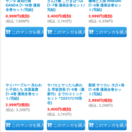
サンダ 板垣巴留
ざんげ飯 こだまはつみ
珊瑚と人魚 ninikumi
SANDA
[
1-16巻 漫画
[
1-7巻 漫画全巻セット/
[
1-4巻 漫画全巻セッ
全巻セット/完結
]
完結
]
ト/完結
]
6,999
円
(税別)
3,400
円
(税別)
3,999
円
(税別)
(
税込
:
7,699
円
)
(
税込
:
3,740
円
)
(
税込
:
4,399
円
)
このマンガを購入
このマンガを購入
このマンガを購入
サイバーブルー 失われ
サバエとヤッたら終わ
殺彼 サツカレ 大介+旭
た子供たち 吉原基貴
る 早坂啓吾
[
1-5巻（最
[
1-6巻 漫画全巻セッ
[
1-4巻 漫画全巻セッ
新刊）までのコミック
ト/完結
]
ト/完結
]
セット *2021/1/10現
2,999
円
(税別)
在
]
2,999
円
(税別)
(
税込
:
3,299
円
)
3,400
円
(税別)
(
税込
:
3,299
円
)
(
税込
:
3,740
円
)
このマンガを購入
このマンガを購入
このマンガを購入