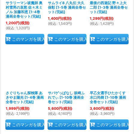
サラリーマン祓魔師 奥
サムライ8 八丸伝 大久
最後の西遊記 野々上大
村雪男の哀愁 佐々木ミ
保彰
[
1-5巻 漫画全巻セ
二郎
[
1-3巻 漫画全巻セ
ノル 加藤和恵
[
1-4巻
ット/完結
]
ット/完結
]
漫画全巻セット/完結
]
1,400
円
(税別)
1,299
円
(税別)
1,200
円
(税別)
(
税込
:
1,540
円
)
(
税込
:
1,429
円
)
(
税込
:
1,320
円
)
このマンガを購入
このマンガを購入
このマンガを購入
さぐりちゃん探検隊 あ
サバゲっぱなし 坂崎ふ
早乙女選手ひたかくす
きやま陽光
[
1-4巻 漫画
れでぃ
[
1-10巻 漫画全
水口尚樹
[
1-10巻 漫画
全巻セット/完結
]
巻セット/完結
]
全巻セット/完結
]
1,999
円
(税別)
5,600
円
(税別)
3,600
円
(税別)
(
税込
:
2,199
円
)
(
税込
:
6,160
円
)
(
税込
:
3,960
円
)
このマンガを購入
このマンガを購入
このマンガを購入