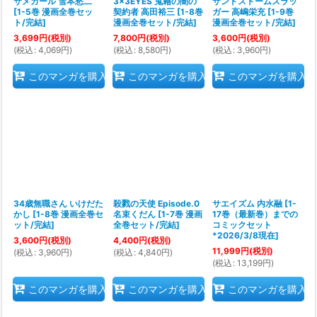
サメガール 雪本愁二
3×3EYES 鬼籍の闇の
サンドストームスラッ
[
1-5巻 漫画全巻セッ
契約者 高田裕三
[
1-8巻
ガー 高嶋栄充
[
1-9巻
ト/完結
]
漫画全巻セット/完結
]
漫画全巻セット/完結
]
3,699
円
(税別)
7,800
円
(税別)
3,600
円
(税別)
(
税込
:
4,069
円
)
(
税込
:
8,580
円
)
(
税込
:
3,960
円
)
このマンガを購入
このマンガを購入
このマンガを購入
34歳無職さん いけだた
殺戮の天使 Episode.0
サエイズム 内水融
[
1-
かし
[
1-8巻 漫画全巻セ
名束くだん
[
1-7巻 漫画
17巻（最新巻）までの
ット/完結
]
全巻セット/完結
]
コミックセット
*2026/3/8現在
]
3,600
円
(税別)
4,400
円
(税別)
11,999
円
(税別)
(
税込
:
3,960
円
)
(
税込
:
4,840
円
)
(
税込
:
13,199
円
)
このマンガを購入
このマンガを購入
このマンガを購入