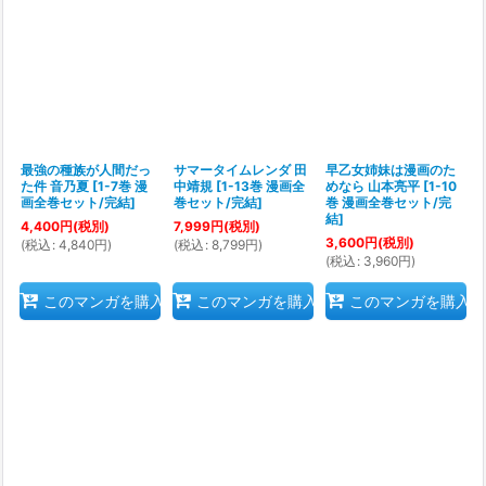
最強の種族が人間だっ
サマータイムレンダ 田
早乙女姉妹は漫画のた
た件 音乃夏
[
1-7巻 漫
中靖規
[
1-13巻 漫画全
めなら 山本亮平
[
1-10
画全巻セット/完結
]
巻セット/完結
]
巻 漫画全巻セット/完
結
]
4,400
円
(税別)
7,999
円
(税別)
3,600
円
(税別)
(
税込
:
4,840
円
)
(
税込
:
8,799
円
)
(
税込
:
3,960
円
)
このマンガを購入
このマンガを購入
このマンガを購入