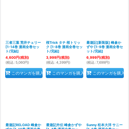
三者三葉 荒井チェリー
桜Trick タチ 桜トリッ
最遊記[新装版] 峰倉か
[
1-14巻 漫画全巻セッ
ク
[
1-8巻 漫画全巻セッ
ずや
[
1-9巻 漫画全巻セ
ト/完結
]
ト/完結
]
ット/完結
]
4,600
円
(税別)
3,999
円
(税別)
6,999
円
(税別)
(
税込
:
5,060
円
)
(
税込
:
4,399
円
)
(
税込
:
7,699
円
)
このマンガを購入
このマンガを購入
このマンガを購入
最遊記RELOAD 峰倉か
最遊記外伝 峰倉かずや
Sunny 松本大洋 サニー