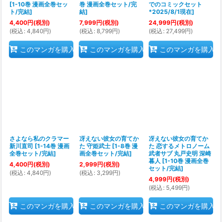
[
1-10巻 漫画全巻セッ
巻 漫画全巻セット/完
でのコミックセット
ト/完結
]
結
]
*2025/8/1現在
]
4,400
円
(税別)
7,999
円
(税別)
24,999
円
(税別)
(
税込
:
4,840
円
)
(
税込
:
8,799
円
)
(
税込
:
27,499
円
)
このマンガを購入
このマンガを購入
このマンガを購入
さよなら私のクラマー
冴えない彼女の育てか
冴えない彼女の育てか
新川直司
[
1-14巻 漫画
た 守姫武士
[
1-8巻 漫
た 恋するメトロノーム
全巻セット/完結
]
画全巻セット/完結
]
武者サブ 丸戸史明 深崎
暮人
[
1-10巻 漫画全巻
4,400
円
(税別)
2,999
円
(税別)
セット/完結
]
(
税込
:
4,840
円
)
(
税込
:
3,299
円
)
4,999
円
(税別)
(
税込
:
5,499
円
)
このマンガを購入
このマンガを購入
このマンガを購入