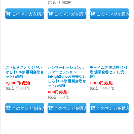
(
税込
:
3,960
円
)
このマンガを購入
このマンガを購入
このマンガを購入
ささめきこと いけだた
ハンマーセッションハ
チャイムズ 渡辺静
[
1-5
かし
[
1-9巻 漫画全巻セ
ンマーセッション
巻 漫画全巻セット/完
ット/完結
]
InHighSchool 棚橋なも
結
]
しろ
[
1-3巻 漫画全巻セ
2,800
円
(税別)
1,300
円
(税別)
ット/完結
]
(
税込
:
3,080
円
)
(
税込
:
1,430
円
)
600
円
(税別)
(
税込
:
660
円
)
このマンガを購入
このマンガを購入
このマンガを購入