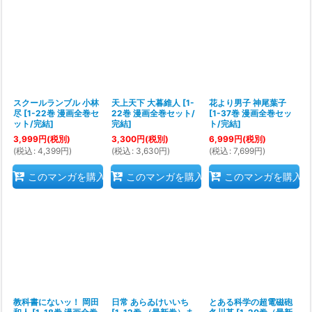
スクールランブル 小林
天上天下 大暮維人
[
1-
花より男子 神尾葉子
尽
[
1-22巻 漫画全巻セ
22巻 漫画全巻セット/
[
1-37巻 漫画全巻セッ
ット/完結
]
完結
]
ト/完結
]
3,999
円
(税別)
3,300
円
(税別)
6,999
円
(税別)
(
税込
:
4,399
円
)
(
税込
:
3,630
円
)
(
税込
:
7,699
円
)
このマンガを購入
このマンガを購入
このマンガを購入
教科書にないッ！ 岡田
日常 あらゐけいいち
とある科学の超電磁砲