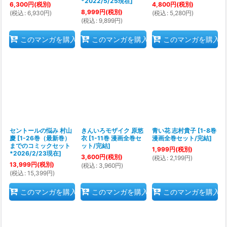
*2022/5/25現在
]
6,300
円
(税別)
4,800
円
(税別)
8,999
円
(税別)
(
税込
:
6,930
円
)
(
税込
:
5,280
円
)
(
税込
:
9,899
円
)
このマンガを購入
このマンガを購入
このマンガを購入
セントールの悩み 村山
きんいろモザイク 原悠
青い花 志村貴子
[
1-8巻
慶
[
1-26巻（最新巻）
衣
[
1-11巻 漫画全巻セ
漫画全巻セット/完結
]
までのコミックセット
ット/完結
]
1,999
円
(税別)
*2026/2/23現在
]
3,600
円
(税別)
(
税込
:
2,199
円
)
13,999
円
(税別)
(
税込
:
3,960
円
)
(
税込
:
15,399
円
)
このマンガを購入
このマンガを購入
このマンガを購入