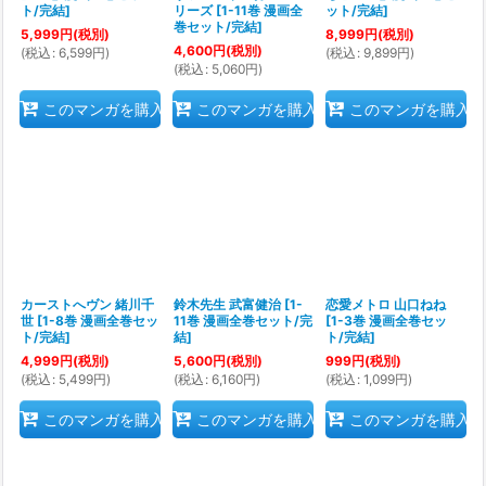
ト/完結
]
リーズ
[
1-11巻 漫画全
ット/完結
]
巻セット/完結
]
5,999
円
(税別)
8,999
円
(税別)
4,600
円
(税別)
(
税込
:
6,599
円
)
(
税込
:
9,899
円
)
(
税込
:
5,060
円
)
このマンガを購入
このマンガを購入
このマンガを購入
カーストへヴン 緒川千
鈴木先生 武富健治
[
1-
恋愛メトロ 山口ねね
世
[
1-8巻 漫画全巻セッ
11巻 漫画全巻セット/完
[
1-3巻 漫画全巻セッ
ト/完結
]
結
]
ト/完結
]
4,999
円
(税別)
5,600
円
(税別)
999
円
(税別)
(
税込
:
5,499
円
)
(
税込
:
6,160
円
)
(
税込
:
1,099
円
)
このマンガを購入
このマンガを購入
このマンガを購入