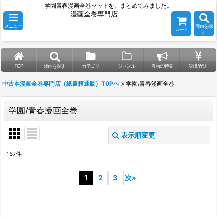
学園青春漫画全巻セットを、まとめてみました。
漫画全巻専門店
メニュー
漫画を探
カート
す
TOP
漫画を探す
カテゴリ
ジャンル
漫画の特集
決済/配送
中古本漫画全巻専門店（紙書籍通販）TOPへ
>
学園/青春漫画全巻
学園/青春漫画全巻
表示順変更
閉じる
157
件
表示数
:
1
2
3
次
»
並び順
:
絞り込む