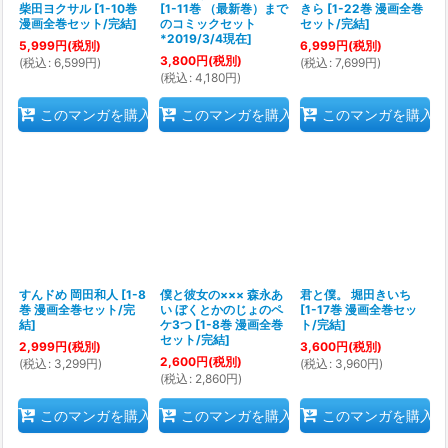
柴田ヨクサル
[
1-10巻
[
1-11巻 （最新巻）まで
きら
[
1-22巻 漫画全巻
漫画全巻セット/完結
]
のコミックセット
セット/完結
]
*2019/3/4現在
]
5,999
円
(税別)
6,999
円
(税別)
3,800
円
(税別)
(
税込
:
6,599
円
)
(
税込
:
7,699
円
)
(
税込
:
4,180
円
)
このマンガを購入
このマンガを購入
このマンガを購入
すんドめ 岡田和人
[
1-8
僕と彼女の××× 森永あ
君と僕。 堀田きいち
巻 漫画全巻セット/完
い ぼくとかのじょのペ
[
1-17巻 漫画全巻セッ
結
]
ケ3つ
[
1-8巻 漫画全巻
ト/完結
]
セット/完結
]
2,999
円
(税別)
3,600
円
(税別)
2,600
円
(税別)
(
税込
:
3,299
円
)
(
税込
:
3,960
円
)
(
税込
:
2,860
円
)
このマンガを購入
このマンガを購入
このマンガを購入