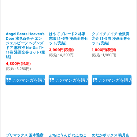
Angel Beats Heaven's
はやてブレード2 林家
クノイチノイチ 金沢真
Door 浅見百合子 エン
志弦
[
1-6巻 漫画全巻セ
之介
[
1-5巻 漫画全巻セ
ジェルビーツ ヘブンズ
ット/完結
]
ット/完結
]
ドア 麻枝准 Na-Ga
[
1-
3,999
円
(税別)
1,800
円
(税別)
11巻 漫画全巻セット/完
(
税込
:
4,399
円
)
(
税込
:
1,980
円
)
結
]
4,800
円
(税別)
(
税込
:
5,280
円
)
このマンガを購入
このマンガを購入
このマンガを購入
プリマックス 蒼木雅彦
ぷちはうんど ねこねこ
めだかボックス 暁月あ