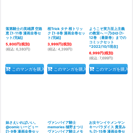
落第騎士の英雄譚 空路
桜Trick タチ 桜トリッ
ようこそ実力至上主義
恵
[
1-11巻 漫画全巻セ
ク
[
1-8巻 漫画全巻セッ
の教室へ 一乃ゆゆ
[
1-
ット/完結
]
ト/完結
]
12巻 （最新巻）までの
コミックセット
5,800
円
(税別)
3,999
円
(税別)
*2022/10/1現在
]
(
税込
:
6,380
円
)
(
税込
:
4,399
円
)
6,999
円
(税別)
(
税込
:
7,699
円
)
このマンガを購入
このマンガを購入
このマンガを購入
妹さえいればいい。
ヴァンパイア騎士
お女ヤンイケメンヤン
@comic いーどぅー
memories 樋野まつり
キーパラダイス 貴里み
[
1-9巻 漫画全巻セッ
ヴァンパイア騎士メモ
ち
[
1-15巻 漫画全巻セ