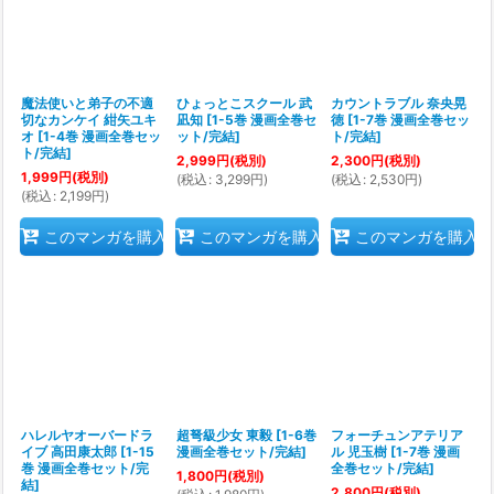
魔法使いと弟子の不適
ひょっとこスクール 武
カウントラブル 奈央晃
切なカンケイ 紺矢ユキ
凪知
[
1-5巻 漫画全巻セ
徳
[
1-7巻 漫画全巻セッ
オ
[
1-4巻 漫画全巻セッ
ット/完結
]
ト/完結
]
ト/完結
]
2,999
円
(税別)
2,300
円
(税別)
1,999
円
(税別)
(
税込
:
3,299
円
)
(
税込
:
2,530
円
)
(
税込
:
2,199
円
)
このマンガを購入
このマンガを購入
このマンガを購入
ハレルヤオーバードラ
超弩級少女 東毅
[
1-6巻
フォーチュンアテリア
イブ 高田康太郎
[
1-15
漫画全巻セット/完結
]
ル 児玉樹
[
1-7巻 漫画
巻 漫画全巻セット/完
全巻セット/完結
]
1,800
円
(税別)
結
]
2,800
円
(税別)