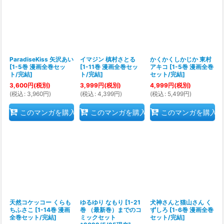
ParadiseKiss 矢沢あい
イマジン 槙村さとる
かくかくしかじか 東村
[
1-5巻 漫画全巻セッ
[
1-11巻 漫画全巻セッ
アキコ
[
1-5巻 漫画全巻
ト/完結
]
ト/完結
]
セット/完結
]
3,600
円
(税別)
3,999
円
(税別)
4,999
円
(税別)
(
税込
:
3,960
円
)
(
税込
:
4,399
円
)
(
税込
:
5,499
円
)
このマンガを購入
このマンガを購入
このマンガを購入
天然コケッコー くらも
ゆるゆり なもり
[
1-21
犬神さんと猫山さん く
ちふさこ
[
1-14巻 漫画
巻 （最新巻）までのコ
ずしろ
[
1-6巻 漫画全巻
全巻セット/完結
]
ミックセット
セット/完結
]