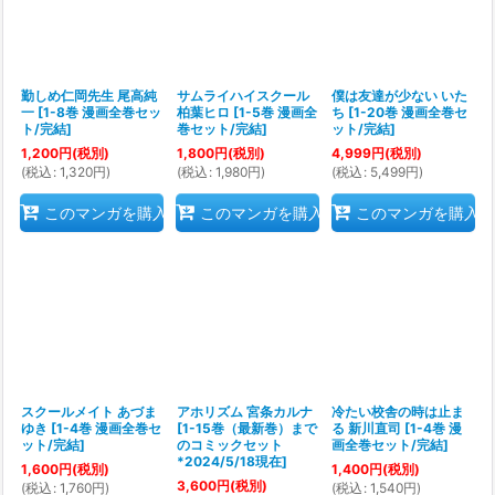
勤しめ仁岡先生 尾高純
サムライハイスクール
僕は友達が少ない いた
一
[
1-8巻 漫画全巻セッ
柏葉ヒロ
[
1-5巻 漫画全
ち
[
1-20巻 漫画全巻セ
ト/完結
]
巻セット/完結
]
ット/完結
]
1,200
円
(税別)
1,800
円
(税別)
4,999
円
(税別)
(
税込
:
1,320
円
)
(
税込
:
1,980
円
)
(
税込
:
5,499
円
)
このマンガを購入
このマンガを購入
このマンガを購入
スクールメイト あづま
アホリズム 宮条カルナ
冷たい校舎の時は止ま
ゆき
[
1-4巻 漫画全巻セ
[
1-15巻（最新巻）まで
る 新川直司
[
1-4巻 漫
ット/完結
]
のコミックセット
画全巻セット/完結
]
*2024/5/18現在
]
1,600
円
(税別)
1,400
円
(税別)
3,600
円
(税別)
(
税込
:
1,760
円
)
(
税込
:
1,540
円
)