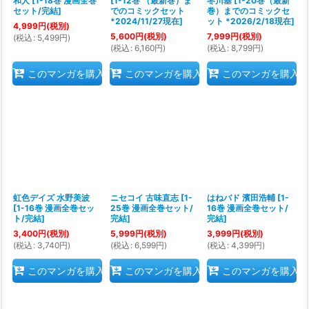
和人
[
1-18巻 漫画全巻
[
1-12巻 （最新巻）ま
冬川基
[
1-20巻（最新
セット/完結
]
でのコミックセット
巻）までのコミックセ
*2024/11/27現在
]
ット *2026/2/18現在
]
4,999
円
(税別)
5,600
円
(税別)
7,999
円
(税別)
(
税込
:
5,499
円
)
(
税込
:
6,160
円
)
(
税込
:
8,799
円
)
このマンガを購入
このマンガを購入
このマンガを購入
虹色デイズ 水野美波
ニセコイ 古味直志
[
1-
はねバド 濱田浩輔
[
1-
[
1-16巻 漫画全巻セッ
25巻 漫画全巻セット/
16巻 漫画全巻セット/
ト/完結
]
完結
]
完結
]
3,400
円
(税別)
5,999
円
(税別)
3,999
円
(税別)
(
税込
:
3,740
円
)
(
税込
:
6,599
円
)
(
税込
:
4,399
円
)
このマンガを購入
このマンガを購入
このマンガを購入