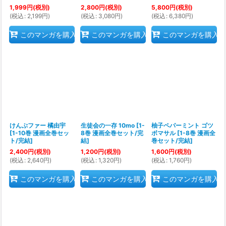
1,999
円
(税別)
2,800
円
(税別)
5,800
円
(税別)
(
税込
:
2,199
円
)
(
税込
:
3,080
円
)
(
税込
:
6,380
円
)
このマンガを購入
このマンガを購入
このマンガを購入
けんぷファー 橘由宇
生徒会の一存 10mo
[
1-
柚子ペパーミント ゴツ
[
1-10巻 漫画全巻セッ
8巻 漫画全巻セット/完
ボマサル
[
1-8巻 漫画全
ト/完結
]
結
]
巻セット/完結
]
2,400
円
(税別)
1,200
円
(税別)
1,600
円
(税別)
(
税込
:
2,640
円
)
(
税込
:
1,320
円
)
(
税込
:
1,760
円
)
このマンガを購入
このマンガを購入
このマンガを購入