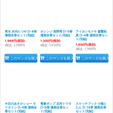
男水 木内たつや
[
1-8巻
オレンジ 高野苺
[
1-5巻
アイホシモドキ 森繋拓
漫画全巻セット/完結
]
漫画全巻セット/完結
]
真
[
1-4巻 漫画全巻セッ
ト/完結
]
1,999
円
(税別)
1,300
円
(税別)
1,600
円
(税別)
(
税込
:
2,199
円
)
(
税込
:
1,430
円
)
(
税込
:
1,760
円
)
このマンガを購入
このマンガを購入
このマンガを購入
今日のあすかショー モ
青春ポップ 北河トウタ
スケッチブック 小箱と
リタイシ
[
1-4巻 漫画全
[
1-6巻 漫画全巻セッ
たん
[
1-14巻 漫画全巻
巻セット/完結
]
ト/完結
]
セット/完結
]