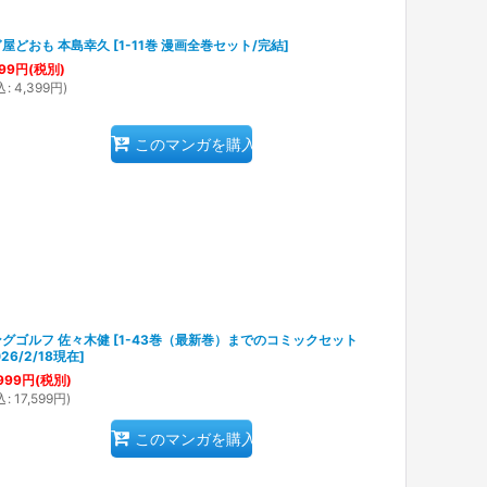
屋どおも 本島幸久
[
1-11巻 漫画全巻セット/完結
]
99
円
(税別)
込
:
4,399
円
)
このマンガを購入
グゴルフ 佐々木健
[
1-43巻（最新巻）までのコミックセット
026/2/18現在
]
999
円
(税別)
込
:
17,599
円
)
このマンガを購入