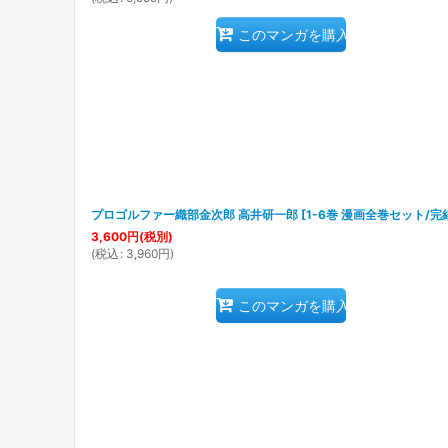
このマンガを購入
プロゴルファー織部金次郎 高井研一郎
[
1-6巻 漫画全巻セット/完
3,600
円
(税別)
(
税込
:
3,960
円
)
このマンガを購入