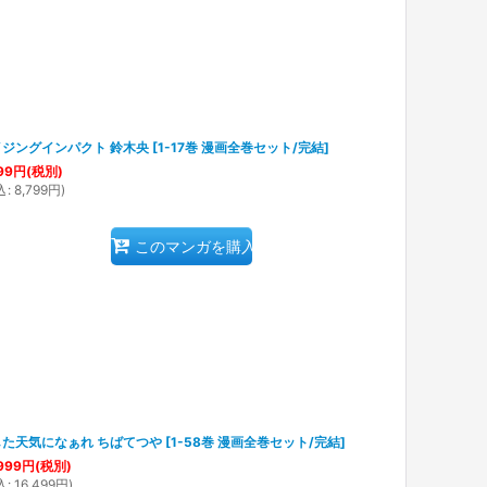
イジングインパクト 鈴木央
[
1-17巻 漫画全巻セット/完結
]
99
円
(税別)
込
:
8,799
円
)
このマンガを購入
した天気になぁれ ちばてつや
[
1-58巻 漫画全巻セット/完結
]
999
円
(税別)
込
:
16,499
円
)