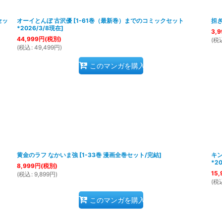
セッ
オーイとんぼ 古沢優
[
1-61巻（最新巻）までのコミックセット
担ぎ
*2026/3/8現在
]
3,9
44,999
円
(税別)
(
税
(
税込
:
49,499
円
)
このマンガを購入
黄金のラフ なかいま強
[
1-33巻 漫画全巻セット/完結
]
キン
*2
8,999
円
(税別)
15,
(
税込
:
9,899
円
)
(
税
このマンガを購入