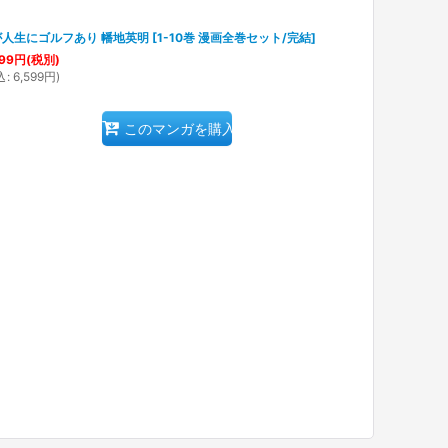
が人生にゴルフあり 幡地英明
[
1-10巻 漫画全巻セット/完結
]
99
円
(税別)
込
:
6,599
円
)
このマンガを購入