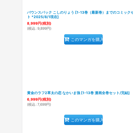
バウンスバック こしのりょう
[
1-13巻（最新巻）までのコミック
ト *2025/8/1現在
]
8,999
円
(税別)
(
税込
:
9,899
円
)
このマンガを購入
黄金のラフ2草太の恋 なかいま強
[
1-13巻 漫画全巻セット/完結
]
6,999
円
(税別)
(
税込
:
7,699
円
)
このマンガを購入