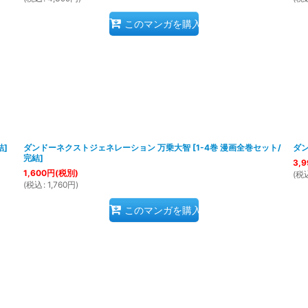
このマンガを購入
結
]
ダンドーネクストジェネレーション 万乗大智
[
1-4巻 漫画全巻セット/
ダン
完結
]
3,9
1,600
円
(税別)
(
税
(
税込
:
1,760
円
)
このマンガを購入