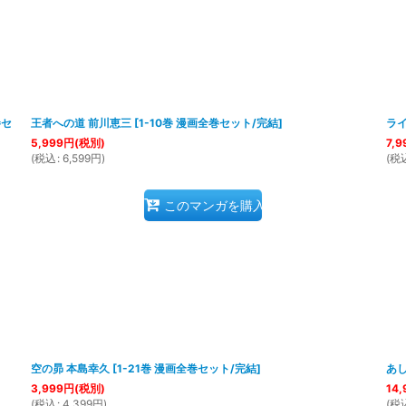
巻セ
王者への道 前川恵三
[
1-10巻 漫画全巻セット/完結
]
ラ
5,999
円
(税別)
7,9
(
税込
:
6,599
円
)
(
税
このマンガを購入
]
空の昴 本島幸久
[
1-21巻 漫画全巻セット/完結
]
あ
3,999
円
(税別)
14,
(
税込
:
4,399
円
)
(
税