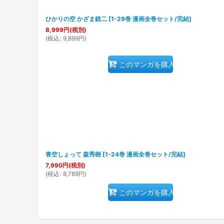
ひかりの空 かざま鋭二
[
1-29巻 漫画全巻セット/完結
]
8,999
円
(税別)
(
税込
:
9,899
円
)
このマンガを購入
青空しょって 森秀樹
[
1-24巻 漫画全巻セット/完結
]
7,990
円
(税別)
(
税込
:
8,789
円
)
このマンガを購入