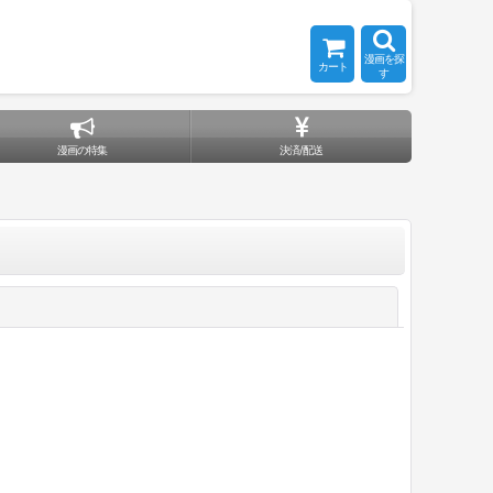
漫画を探
カート
す
漫画の特集
決済/配送
閉じる