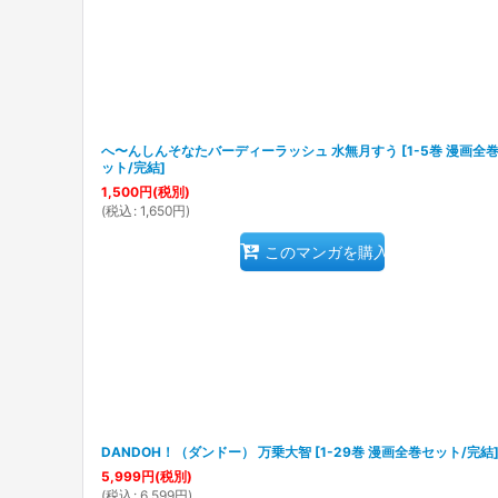
へ〜んしんそなたバーディーラッシュ 水無月すう
[
1-5巻 漫画全
ット/完結
]
1,500
円
(税別)
(
税込
:
1,650
円
)
このマンガを購入
DANDOH！（ダンドー） 万乗大智
[
1-29巻 漫画全巻セット/完結
5,999
円
(税別)
(
税込
:
6,599
円
)