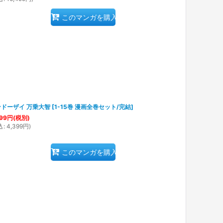
このマンガを購入
ドーザイ 万乗大智
[
1-15巻 漫画全巻セット/完結
]
99
円
(税別)
込
:
4,399
円
)
このマンガを購入