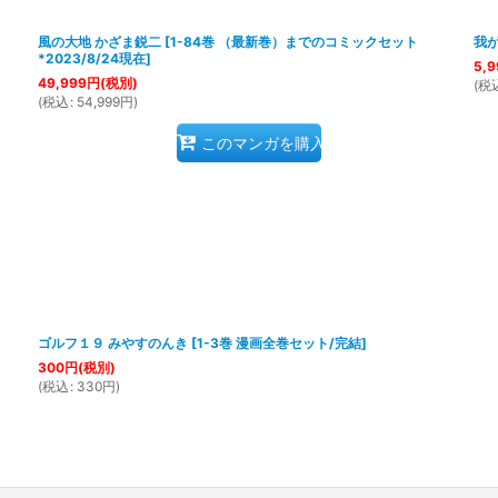
風の大地 かざま鋭二
[
1-84巻 （最新巻）までのコミックセット
我
*2023/8/24現在
]
5,9
49,999
円
(税別)
(
税
(
税込
:
54,999
円
)
このマンガを購入
ゴルフ１９ みやすのんき
[
1-3巻 漫画全巻セット/完結
]
300
円
(税別)
(
税込
:
330
円
)