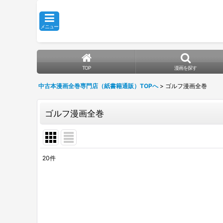
メニュー
TOP
漫画を探す
中古本漫画全巻専門店（紙書籍通販）TOPへ
>
ゴルフ漫画全巻
ゴルフ漫画全巻
20
件
表示数
:
並び順
: