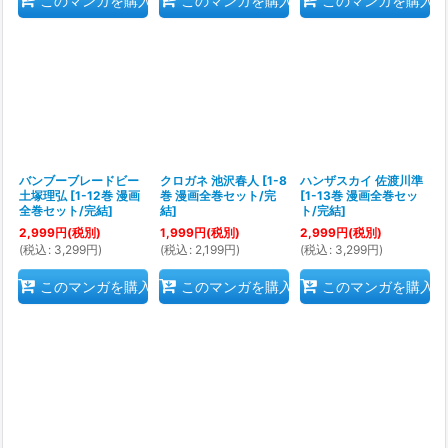
このマンガを購入
このマンガを購入
このマンガを購入
バンブーブレードビー
クロガネ 池沢春人
[
1-8
ハンザスカイ 佐渡川準
土塚理弘
[
1-12巻 漫画
巻 漫画全巻セット/完
[
1-13巻 漫画全巻セッ
全巻セット/完結
]
結
]
ト/完結
]
2,999
円
(税別)
1,999
円
(税別)
2,999
円
(税別)
(
税込
:
3,299
円
)
(
税込
:
2,199
円
)
(
税込
:
3,299
円
)
このマンガを購入
このマンガを購入
このマンガを購入