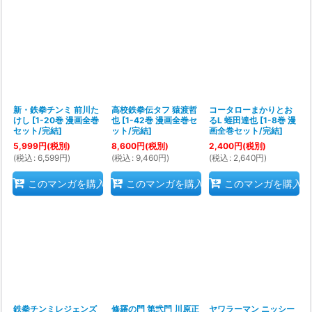
新・鉄拳チンミ 前川た
高校鉄拳伝タフ 猿渡哲
コータローまかりとお
けし
[
1-20巻 漫画全巻
也
[
1-42巻 漫画全巻セ
るL 蛭田達也
[
1-8巻 漫
セット/完結
]
ット/完結
]
画全巻セット/完結
]
5,999
円
(税別)
8,600
円
(税別)
2,400
円
(税別)
(
税込
:
6,599
円
)
(
税込
:
9,460
円
)
(
税込
:
2,640
円
)
このマンガを購入
このマンガを購入
このマンガを購入
鉄拳チンミレジェンズ
修羅の門 第弐門 川原正
ヤワラーマン ニッシー