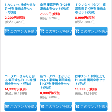
しなこいっ 神崎かるな
拳児 藤原芳秀
[
1-21巻
ＴＯＵＧＨ（タフ） 猿
[
1-4巻 漫画全巻セッ
漫画全巻セット/完結
]
渡哲也
[
1-39巻 漫画全
ト/完結
]
巻セット/完結
]
7,999
円
(税別)
2,200
円
(税別)
8,999
円
(税別)
(
税込
:
8,799
円
)
(
税込
:
2,420
円
)
(
税込
:
9,899
円
)
このマンガを購入
このマンガを購入
このマンガを購入
コータローまかりとお
新コータローまかりと
鉄拳チンミ 前川たけし
る 蛭田達也
[
1-59巻 漫
おる！柔道編 蛭田達也
[
1-35巻 漫画全巻セッ
画全巻セット/完結
]
[
1-27巻 漫画全巻セッ
ト/完結
]
ト/完結
]
14,999
円
(税別)
13,999
円
(税別)
8,999
円
(税別)
(
税込
:
16,499
円
)
(
税込
:
15,399
円
)
(
税込
:
9,899
円
)
このマンガを購入
このマンガを購入
このマンガを購入