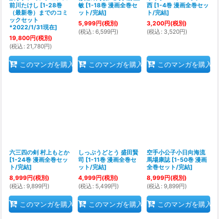
前川たけし
[
1-28巻
敏
[
1-18巻 漫画全巻セ
西
[
1-4巻 漫画全巻セッ
（最新巻）までのコミ
ット/完結
]
ト/完結
]
ックセット
5,999
円
(税別)
3,200
円
(税別)
*2022/1/31現在
]
(
税込
:
6,599
円
)
(
税込
:
3,520
円
)
19,800
円
(税別)
(
税込
:
21,780
円
)
このマンガを購入
このマンガを購入
このマンガを購入
六三四の剣 村上もとか
しっぷうどとう 盛田賢
空手小公子小日向海流
[
1-24巻 漫画全巻セッ
司
[
1-11巻 漫画全巻セ
馬場康誌
[
1-50巻 漫画
ト/完結
]
ット/完結
]
全巻セット/完結
]
8,999
円
(税別)
4,999
円
(税別)
8,999
円
(税別)
(
税込
:
9,899
円
)
(
税込
:
5,499
円
)
(
税込
:
9,899
円
)
このマンガを購入
このマンガを購入
このマンガを購入