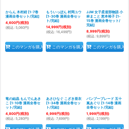
からん 木村紺
[
1-7巻
もういっぽん 村岡ユウ
JJM 女子柔道部物語 小
漫画全巻セット/完結
]
[
1-30巻 漫画全巻セッ
林まこと 恵本裕子
[
1-
ト/完結
]
15巻 漫画全巻セット/
4,600
円
(税別)
完結
]
14,999
円
(税別)
(
税込
:
5,060
円
)
8,999
円
(税別)
(
税込
:
16,499
円
)
(
税込
:
9,899
円
)
このマンガを購入
このマンガを購入
このマンガを購入
竜の結晶 もんでんあき
あさひなぐ こざき亜衣
バンブーブレード 五十
こ
[
1-10巻 漫画全巻セ
[
1-34巻 漫画全巻セッ
嵐あぐり
[
1-14巻 漫画
ット/完結
]
ト/完結
]
全巻セット/完結
]
4,800
円
(税別)
6,999
円
(税別)
1,999
円
(税別)
(
税込
:
5,280
円
)
(
税込
:
7,699
円
)
(
税込
:
2,199
円
)