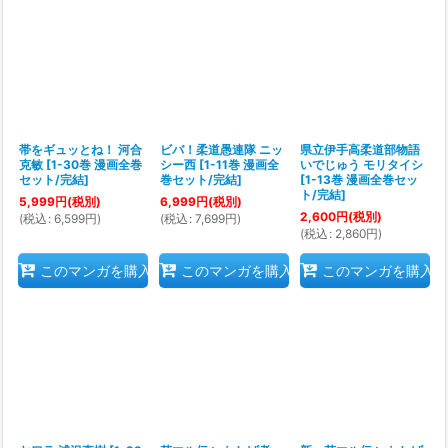
帯をギュッとね！ 河合
ビバ！柔道愚連隊 ニッ
県立伊手高柔道部物語
克敏
[
1-30巻 漫画全巻
シー西
[
1-11巻 漫画全
いでじゅう モリタイシ
セット/完結
]
巻セット/完結
]
[
1-13巻 漫画全巻セッ
ト/完結
]
5,999
円
(税別)
6,999
円
(税別)
2,600
円
(税別)
(
税込
:
6,599
円
)
(
税込
:
7,699
円
)
(
税込
:
2,860
円
)
このマンガを購入
このマンガを購入
このマンガを購入