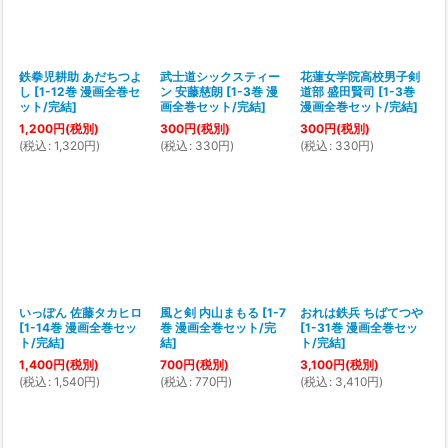
鉄拳児耕助 あだちつよ
武士道シックスティー
花蓮女学院高校男子剣
し
[
1-12巻 漫画全巻セ
ン 安藤慈朗
[
1-3巻 漫
道部 盛田賢司
[
1-3巻
ット/完結
]
画全巻セット/完結
]
漫画全巻セット/完結
]
1,200
円
(税別)
300
円
(税別)
300
円
(税別)
(
税込
:
1,320
円
)
(
税込
:
330
円
)
(
税込
:
330
円
)
いっぽん 佐藤タカヒロ
風と剣 内山まもる
[
1-7
おれは鉄兵 ちばてつや
[
1-14巻 漫画全巻セッ
巻 漫画全巻セット/完
[
1-31巻 漫画全巻セッ
ト/完結
]
結
]
ト/完結
]
1,400
円
(税別)
700
円
(税別)
3,100
円
(税別)
(
税込
:
1,540
円
)
(
税込
:
770
円
)
(
税込
:
3,410
円
)