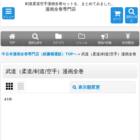
剣道柔道空手漫画全巻セットを、まとめてみました。
漫画全巻専門店
メニュー
漫画を探
カート
す
TOP
漫画を探す
カテゴリ
ジャンル
漫画の特集
決済/配送
中古本漫画全巻専門店（紙書籍通販）TOPへ
>
武道（柔道/剣道/空手）漫画全巻
武道（柔道/剣道/空手）漫画全巻
表示順変更
閉じる
41
件
表示数
:
並び順
:
絞り込む