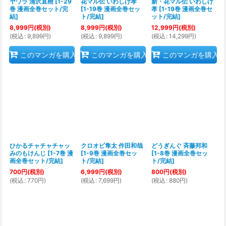
ヤワラ 浦沢直樹
[
1-29
花マル伝 いわしげ孝
新・花マル伝 いわしげ
巻 漫画全巻セット/完
[
1-19巻 漫画全巻セッ
孝
[
1-19巻 漫画全巻セ
結
]
ト/完結
]
ット/完結
]
8,999
円
(税別)
8,999
円
(税別)
12,999
円
(税別)
(
税込
:
9,899
円
)
(
税込
:
9,899
円
)
(
税込
:
14,299
円
)
このマンガを購入
このマンガを購入
このマンガを購入
ひかるチャチャチャッ
クロオビ隼太 作田和哉
どうぎんぐ 斉藤邦和
みのもけんじ
[
1-7巻 漫
[
1-9巻 漫画全巻セッ
[
1-8巻 漫画全巻セッ
画全巻セット/完結
]
ト/完結
]
ト/完結
]
700
円
(税別)
6,999
円
(税別)
800
円
(税別)
(
税込
:
770
円
)
(
税込
:
7,699
円
)
(
税込
:
880
円
)