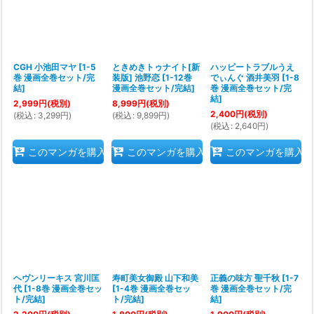
CGH 小池田マヤ
[
1-5
ときめきトゥナイト[新
ハッピートラブルうえ
巻 漫画全巻セット/完
装版] 池野恋
[
1-12巻
でぃんぐ 酒井美羽
[
1-8
結
]
漫画全巻セット/完結
]
巻 漫画全巻セット/完
結
]
2,999
円
(税別)
8,999
円
(税別)
2,400
円
(税別)
(
税込
:
3,299
円
)
(
税込
:
9,899
円
)
(
税込
:
2,640
円
)
このマンガを購入
このマンガを購入
このマンガを購入
ヘヴンリーキス 宮川匡
寿町美女御殿 山下和美
正義の味方 聖千秋
[
1-7
代
[
1-8巻 漫画全巻セッ
[
1-4巻 漫画全巻セッ
巻 漫画全巻セット/完
ト/完結
]
ト/完結
]
結
]