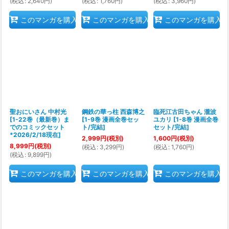
(
税込
:
2,640
円
)
(
税込
:
1,760
円
)
(
税込
:
3,960
円
)
このマンガを購入
このマンガを購入
このマンガを購入
聖おにいさん 中村光
鋼鉄の華っ柱 西森博之
臨死江古田ちゃん 瀧波
[
1-22巻（最新巻）ま
[
1-9巻 漫画全巻セッ
ユカリ
[
1-8巻 漫画全巻
でのコミックセット
ト/完結
]
セット/完結
]
*2026/2/18現在
]
2,999
円
(税別)
1,600
円
(税別)
8,999
円
(税別)
(
税込
:
3,299
円
)
(
税込
:
1,760
円
)
(
税込
:
9,899
円
)
このマンガを購入
このマンガを購入
このマンガを購入