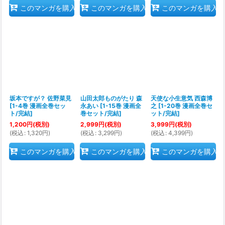
このマンガを購入
このマンガを購入
このマンガを購入
坂本ですが？ 佐野菜見
山田太郎ものがたり 森
天使な小生意気 西森博
[
1-4巻 漫画全巻セッ
永あい
[
1-15巻 漫画全
之
[
1-20巻 漫画全巻セ
ト/完結
]
巻セット/完結
]
ット/完結
]
1,200
円
(税別)
2,999
円
(税別)
3,999
円
(税別)
(
税込
:
1,320
円
)
(
税込
:
3,299
円
)
(
税込
:
4,399
円
)
このマンガを購入
このマンガを購入
このマンガを購入