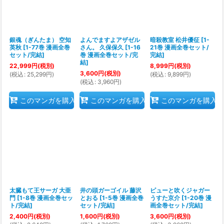
銀魂（ぎんたま） 空知
よんでますよアザゼル
暗殺教室 松井優征
[
1-
英秋
[
1-77巻 漫画全巻
さん。 久保保久
[
1-16
21巻 漫画全巻セット/
セット/完結
]
巻 漫画全巻セット/完
完結
]
結
]
22,999
円
(税別)
8,999
円
(税別)
3,600
円
(税別)
(
税込
:
25,299
円
)
(
税込
:
9,899
円
)
(
税込
:
3,960
円
)
このマンガを購入
このマンガを購入
このマンガを購入
太臓もて王サーガ 大亜
井の頭ガーゴイル 藤沢
ピューと吹くジャガー
門
[
1-8巻 漫画全巻セッ
とおる
[
1-5巻 漫画全巻
うすた京介
[
1-20巻 漫
ト/完結
]
セット/完結
]
画全巻セット/完結
]
2,400
円
(税別)
1,600
円
(税別)
3,600
円
(税別)