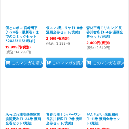
僕とロボコ 宮崎周平
仮スマ 櫻井リヤ
[
1-8巻
森林王者モリキング 長
[
1-24巻（最新巻）ま
漫画全巻セット/完結
]
谷川智広
[
1-4巻 漫画全
でのコミックセット
巻セット/完結
]
2,999
円
(税別)
*2025/11/21現在
]
2,400
円
(税別)
(
税込
:
3,299
円
)
12,999
円
(税別)
(
税込
:
2,640
円
)
(
税込
:
14,299
円
)
このマンガを購入
このマンガを購入
このマンガを購入
あっぱれ浦安鉄筋家族
青春兵器ナンバーワン
だんちがい 米田和佐
浜岡賢次
[
1-24巻 漫画
長谷川智広
[
1-7巻 漫画
[
1-11巻 漫画全巻セッ
全巻セット/完結
]
全巻セット/完結
]
ト/完結
]