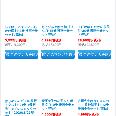
しょぼしょぼマン いち
あそびあそばせ 涼川り
主任がゆく たかの宗美
かわ暖
[
1-4巻 漫画全巻
ん
[
1-15巻 漫画全巻セ
[
1-30巻 漫画全巻セッ
セット/完結
]
ット/完結
]
ト/完結
]
3,999
円
(税別)
6,999
円
(税別)
28,999
円
(税別)
(
税込
:
4,399
円
)
(
税込
:
7,699
円
)
(
税込
:
31,899
円
)
このマンガを購入
このマンガを購入
このマンガを購入
はじめてのギャル 植野
能面女子の花子さん 織
古屋先生は杏ちゃんの
メグル
[
1-21巻（最新
田涼
[
1-9巻 漫画全巻セ
モノ 香純裕子
[
1-12巻
巻）までのコミックセ
ット/完結
]
漫画全巻セット/完結
]
ット *2026/2/23現
4,600
円
(税別)
4,999
円
(税別)