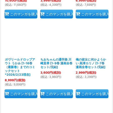
10,600
円
(税別)
3,999
円
(税別)
6,999
円
(税別)
(
税込
:
11,660
円
)
(
税込
:
4,399
円
)
(
税込
:
7,699
円
)
このマンガを購入
このマンガを購入
このマンガを購入
ガヴリールドロップア
ちおちゃんの通学路 川
俺の彼女に何かようか
ウト うかみ
[
1-16巻
崎直孝
[
1-9巻 漫画全巻
い 高津カリノ
[
1-7巻
（最新巻）までのコミ
セット/完結
]
漫画全巻セット/完結
]
ックセット
3,600
円
(税別)
2,999
円
(税別)
*2026/2/23現在
]
(
税込
:
3,960
円
)
(
税込
:
3,299
円
)
8,999
円
(税別)
(
税込
:
9,899
円
)
このマンガを購入
このマンガを購入
このマンガを購入