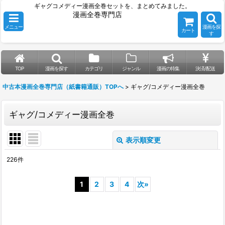
ギャグコメディー漫画全巻セットを、まとめてみました。
漫画全巻専門店
メニュー
漫画を探
カート
す
TOP
漫画を探す
カテゴリ
ジャンル
漫画の特集
決済/配送
中古本漫画全巻専門店（紙書籍通販）TOPへ
>
ギャグ/コメディー漫画全巻
ギャグ/コメディー漫画全巻
表示順変更
閉じる
226
件
表示数
:
1
2
3
4
次
»
並び順
:
絞り込む