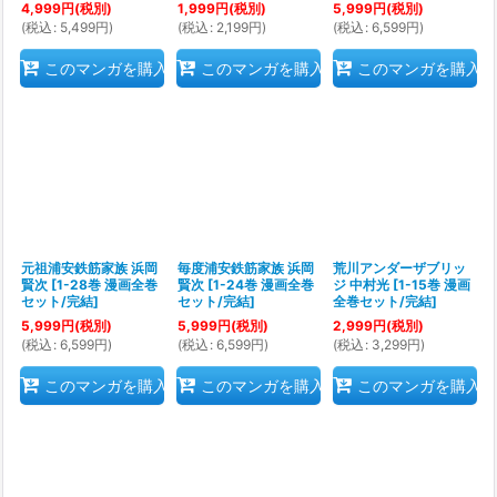
4,999
円
(税別)
1,999
円
(税別)
5,999
円
(税別)
(
税込
:
5,499
円
)
(
税込
:
2,199
円
)
(
税込
:
6,599
円
)
このマンガを購入
このマンガを購入
このマンガを購入
元祖浦安鉄筋家族 浜岡
毎度浦安鉄筋家族 浜岡
荒川アンダーザブリッ
賢次
[
1-28巻 漫画全巻
賢次
[
1-24巻 漫画全巻
ジ 中村光
[
1-15巻 漫画
セット/完結
]
セット/完結
]
全巻セット/完結
]
5,999
円
(税別)
5,999
円
(税別)
2,999
円
(税別)
(
税込
:
6,599
円
)
(
税込
:
6,599
円
)
(
税込
:
3,299
円
)
このマンガを購入
このマンガを購入
このマンガを購入