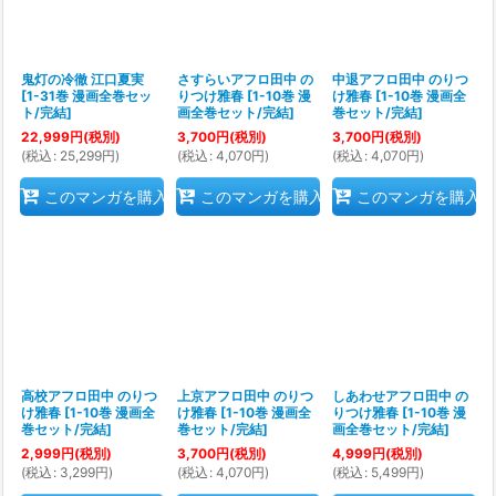
鬼灯の冷徹 江口夏実
さすらいアフロ田中 の
中退アフロ田中 のりつ
[
1-31巻 漫画全巻セッ
りつけ雅春
[
1-10巻 漫
け雅春
[
1-10巻 漫画全
ト/完結
]
画全巻セット/完結
]
巻セット/完結
]
22,999
円
(税別)
3,700
円
(税別)
3,700
円
(税別)
(
税込
:
25,299
円
)
(
税込
:
4,070
円
)
(
税込
:
4,070
円
)
このマンガを購入
このマンガを購入
このマンガを購入
高校アフロ田中 のりつ
上京アフロ田中 のりつ
しあわせアフロ田中 の
け雅春
[
1-10巻 漫画全
け雅春
[
1-10巻 漫画全
りつけ雅春
[
1-10巻 漫
巻セット/完結
]
巻セット/完結
]
画全巻セット/完結
]
2,999
円
(税別)
3,700
円
(税別)
4,999
円
(税別)
(
税込
:
3,299
円
)
(
税込
:
4,070
円
)
(
税込
:
5,499
円
)