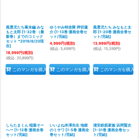
風雲児たち幕末編 みな
ゆうやみ特攻隊 押切蓮
風雲児たち みなもと太
もと太郎
[
1-32巻 （最
介
[
1-13巻 漫画全巻セ
郎
[
1-20巻 漫画全巻セ
新巻）までのコミック
ット/完結
]
ット/完結
]
セット *2019/8/20現
4,999
円
(税別)
13,999
円
(税別)
在
]
(
税込
:
5,499
円
)
(
税込
:
15,399
円
)
18,999
円
(税別)
(
税込
:
20,899
円
)
このマンガを購入
このマンガを購入
このマンガを購入
しらたまくん 稲葉そー
いいよね米澤先生 地獄
浦安鉄筋家族 浜岡賢次
へー
[
1-12巻 漫画全巻
のミサワ
[
1-5巻 漫画全
[
1-31巻 漫画全巻セッ
セット/完結
]
巻セット/完結
]
ト/完結
]