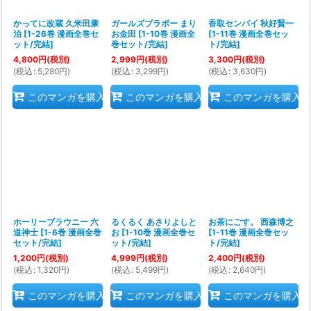
かってに改蔵 久米田康
ガールズブラボー まり
香取センパイ 秋好賢一
治
[
1-26巻 漫画全巻セ
お金田
[
1-10巻 漫画全
[
1-11巻 漫画全巻セッ
ット/完結
]
巻セット/完結
]
ト/完結
]
4,800
円
(税別)
2,999
円
(税別)
3,300
円
(税別)
(
税込
:
5,280
円
)
(
税込
:
3,299
円
)
(
税込
:
3,630
円
)
このマンガを購入
このマンガを購入
このマンガを購入
ホーリーブラウニー 六
るくるく あさりよしと
お茶にごす。 西森博之
道神士
[
1-6巻 漫画全巻
お
[
1-10巻 漫画全巻セ
[
1-11巻 漫画全巻セッ
セット/完結
]
ット/完結
]
ト/完結
]
1,200
円
(税別)
4,999
円
(税別)
2,400
円
(税別)
(
税込
:
1,320
円
)
(
税込
:
5,499
円
)
(
税込
:
2,640
円
)
このマンガを購入
このマンガを購入
このマンガを購入