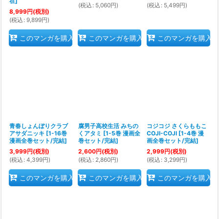
在
]
(
税込
:
5,060
円
)
(
税込
:
5,499
円
)
8,999
円
(税別)
(
税込
:
9,899
円
)
このマンガを購入
このマンガを購入
このマンガを購入
青春しょんぼりクラブ
腐男子高校生活 みちの
コジコジ さくらももこ
アサダニッキ
[
1-16巻
くアタミ
[
1-5巻 漫画全
COJI-COJI
[
1-4巻 漫
漫画全巻セット/完結
]
巻セット/完結
]
画全巻セット/完結
]
3,999
円
(税別)
2,600
円
(税別)
2,999
円
(税別)
(
税込
:
4,399
円
)
(
税込
:
2,860
円
)
(
税込
:
3,299
円
)
このマンガを購入
このマンガを購入
このマンガを購入