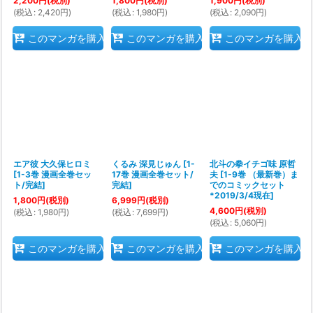
2,200
円
(税別)
1,800
円
(税別)
1,900
円
(税別)
(
税込
:
2,420
円
)
(
税込
:
1,980
円
)
(
税込
:
2,090
円
)
このマンガを購入
このマンガを購入
このマンガを購入
エア彼 大久保ヒロミ
くるみ 深見じゅん
[
1-
北斗の拳イチゴ味 原哲
[
1-3巻 漫画全巻セッ
17巻 漫画全巻セット/
夫
[
1-9巻 （最新巻）ま
ト/完結
]
完結
]
でのコミックセット
*2019/3/4現在
]
1,800
円
(税別)
6,999
円
(税別)
4,600
円
(税別)
(
税込
:
1,980
円
)
(
税込
:
7,699
円
)
(
税込
:
5,060
円
)
このマンガを購入
このマンガを購入
このマンガを購入