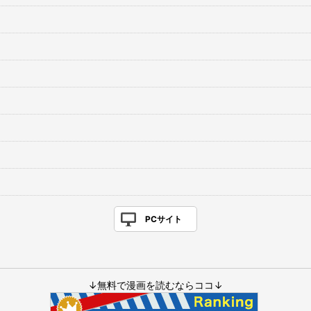
PCサイト
↓無料で漫画を読むならココ↓