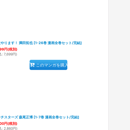
太やります！ 満田拓也
[
1-26巻 漫画全巻セット/完結
]
99
円
(税別)
込
:
7,699
円
)
このマンガを購入
ーチスターズ 森尾正博
[
1-7巻 漫画全巻セット/完結
]
00
円
(税別)
込
:
2,860
円
)