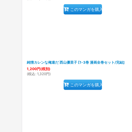
このマンガを購入
純情カレンな俺達だ 西山優里子
[
1-3巻 漫画全巻セット/完結
]
1,200
円
(税別)
(
税込
:
1,320
円
)
このマンガを購入