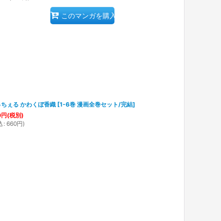
このマンガを購入
っちぇる かわくぼ香織
[
1-6巻 漫画全巻セット/完結
]
0
円
(税別)
込
:
660
円
)