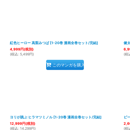
紅色ヒーロー 高梨みつば
[
1-20巻 漫画全巻セット/完結
]
健
4,999
円
(税別)
6,9
(
税込
:
5,499
円
)
(
税
このマンガを購入
ヨリが跳ぶ ヒラマツミノル
[
1-20巻 漫画全巻セット/完結
]
ビ
12,999
円
(税別)
2,6
(
税込
:
14,299
円
)
(
税