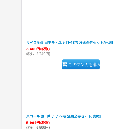
リベロ革命 田中モトユキ
[
1-13巻 漫画全巻セット/完結
]
3,400
円
(税別)
(
税込
:
3,740
円
)
このマンガを購入
真コール 藤田和子
[
1-9巻 漫画全巻セット/完結
]
5,999
円
(税別)
(
税込
:
6,599
円
)