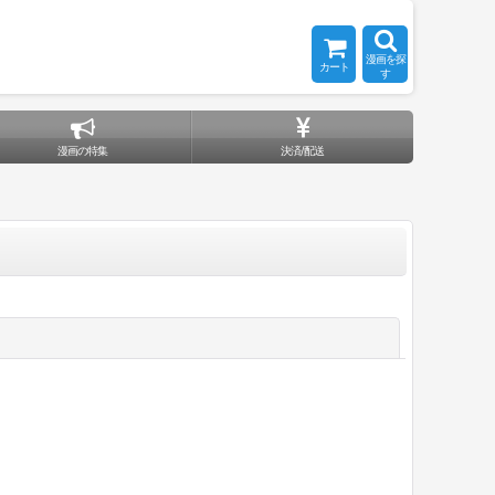
漫画を探
カート
す
漫画の特集
決済/配送
閉じる