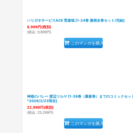
ハリガネサービスACE 荒達哉
[
1-24巻 漫画全巻セット/完結
]
8,999
円
(税別)
(
税込
:
9,899
円
)
このマンガを購入
神様のバレー 渡辺ツルヤ
[
1-39巻（最新巻）までのコミックセッ
*2026/2/23現在
]
22,999
円
(税別)
(
税込
:
25,299
円
)
このマンガを購入