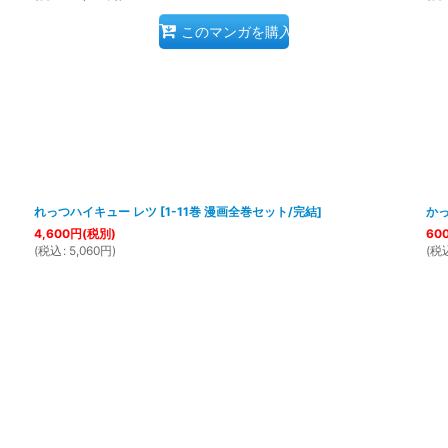
このマンガを購入
れっつハイキュー レツ
[
1-11巻 漫画全巻セット/完結
]
か
4,600
円
(税別)
60
(
税込
:
5,060
円
)
(
税