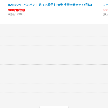
BANBON（バンボン） 佐々木潤子
[
1-9巻 漫画全巻セット/完結
]
ファ
900
円
(税別)
30
(
税込
:
990
円
)
(
税