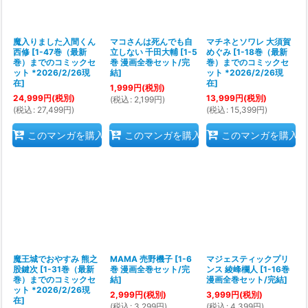
魔入りました入間くん
マコさんは死んでも自
マチネとソワレ 大須賀
西修
[
1-47巻（最新
立しない 千田大輔
[
1-5
めぐみ
[
1-18巻（最新
巻）までのコミックセ
巻 漫画全巻セット/完
巻）までのコミックセ
ット *2026/2/26現
結
]
ット *2026/2/26現
在
]
在
]
1,999
円
(税別)
24,999
円
(税別)
13,999
円
(税別)
(
税込
:
2,199
円
)
(
税込
:
27,499
円
)
(
税込
:
15,399
円
)
このマンガを購入
このマンガを購入
このマンガを購入
魔王城でおやすみ 熊之
MAMA 売野機子
[
1-6
マジェスティックプリ
股鍵次
[
1-31巻（最新
巻 漫画全巻セット/完
ンス 綾峰欄人
[
1-16巻
巻）までのコミックセ
結
]
漫画全巻セット/完結
]
ット *2026/2/26現
2,999
円
(税別)
3,999
円
(税別)
在
]
(
税込
:
3,299
円
)
(
税込
:
4,399
円
)