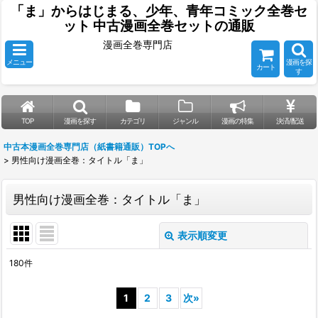
「ま」からはじまる、少年、青年コミック全巻セ
ット 中古漫画全巻セットの通販
漫画全巻専門店
メニュー
漫画を探
カート
す
TOP
漫画を探す
カテゴリ
ジャンル
漫画の特集
決済/配送
中古本漫画全巻専門店（紙書籍通販）TOPへ
>
男性向け漫画全巻：タイトル「ま」
男性向け漫画全巻：タイトル「ま」
表示順変更
閉じる
180
件
表示数
:
1
2
3
次
»
並び順
: