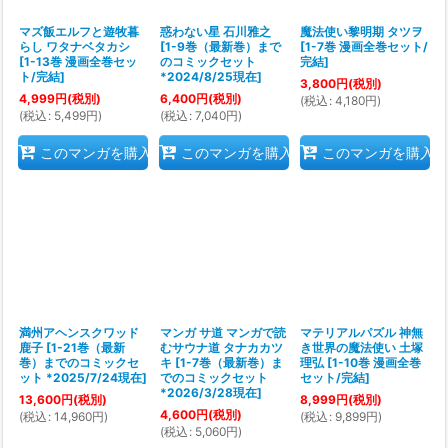
マズ飯エルフと遊牧暮
惑わない星 石川雅之
魔法使い黎明期 タツヲ
らし ワタナベタカシ
[
1-9巻（最新巻）まで
[
1-7巻 漫画全巻セット/
[
1-13巻 漫画全巻セッ
のコミックセット
完結
]
ト/完結
]
*2024/8/25現在
]
3,800
円
(税別)
4,999
円
(税別)
6,400
円
(税別)
(
税込
:
4,180
円
)
(
税込
:
5,499
円
)
(
税込
:
7,040
円
)
このマンガを購入
このマンガを購入
このマンガを購入
満州アヘンスクワッド
マンガ サ道 マンガで読
マテリアルパズル 神無
鹿子
[
1-21巻（最新
むサウナ道 タナカカツ
き世界の魔法使い 土塚
巻）までのコミックセ
キ
[
1-7巻（最新巻）ま
理弘
[
1-10巻 漫画全巻
ット *2025/7/24現在
]
でのコミックセット
セット/完結
]
*2026/3/28現在
]
13,600
円
(税別)
8,999
円
(税別)
4,600
円
(税別)
(
税込
:
14,960
円
)
(
税込
:
9,899
円
)
(
税込
:
5,060
円
)