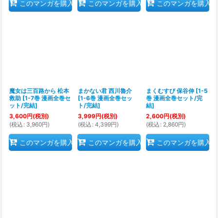
このマンガを購入
このマンガを購入
このマンガを購入
魔女は三百路から 松本
まかない君 西川魯介
まくむすび 保谷伸
[
1-5
救助
[
1-7巻 漫画全巻セ
[
1-6巻 漫画全巻セッ
巻 漫画全巻セット/完
ット/完結
]
ト/完結
]
結
]
3,600
円
(税別)
3,999
円
(税別)
2,600
円
(税別)
(
税込
:
3,960
円
)
(
税込
:
4,399
円
)
(
税込
:
2,860
円
)
このマンガを購入
このマンガを購入
このマンガを購入