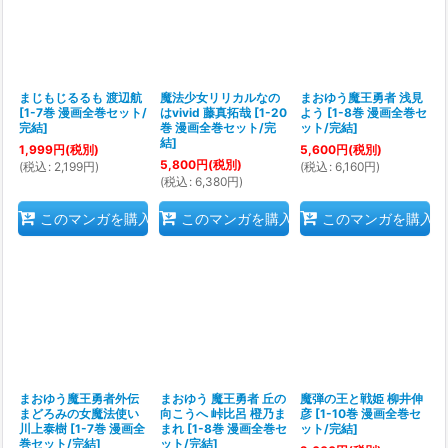
まじもじるるも 渡辺航
魔法少女リリカルなの
まおゆう魔王勇者 浅見
[
1-7巻 漫画全巻セット/
はvivid 藤真拓哉
[
1-20
よう
[
1-8巻 漫画全巻セ
完結
]
巻 漫画全巻セット/完
ット/完結
]
結
]
1,999
円
(税別)
5,600
円
(税別)
5,800
円
(税別)
(
税込
:
2,199
円
)
(
税込
:
6,160
円
)
(
税込
:
6,380
円
)
このマンガを購入
このマンガを購入
このマンガを購入
まおゆう魔王勇者外伝
まおゆう 魔王勇者 丘の
魔弾の王と戦姫 柳井伸
まどろみの女魔法使い
向こうへ 峠比呂 橙乃ま
彦
[
1-10巻 漫画全巻セ
川上泰樹
[
1-7巻 漫画全
まれ
[
1-8巻 漫画全巻セ
ット/完結
]
巻セット/完結
]
ット/完結
]