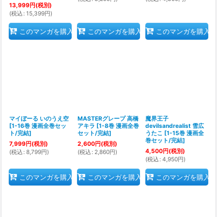
13,999
円
(税別)
(
税込
:
15,399
円
)
このマンガを購入
このマンガを購入
このマンガを購入
マイぼーる いのうえ空
MASTERグレープ 高橋
魔界王子
[
1-16巻 漫画全巻セッ
アキラ
[
1-8巻 漫画全巻
devilsandrealist 雪広
ト/完結
]
セット/完結
]
うたこ
[
1-15巻 漫画全
巻セット/完結
]
7,999
円
(税別)
2,600
円
(税別)
4,500
円
(税別)
(
税込
:
8,799
円
)
(
税込
:
2,860
円
)
(
税込
:
4,950
円
)
このマンガを購入
このマンガを購入
このマンガを購入