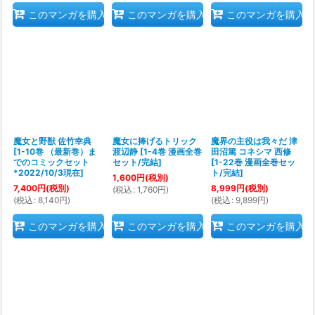
このマンガを購入
このマンガを購入
このマンガを購入
魔女と野獣 佐竹幸典
魔女に捧げるトリック
魔界の主役は我々だ 津
[
1-10巻 （最新巻）ま
渡辺静
[
1-4巻 漫画全巻
田沼篤 コネシマ 西修
でのコミックセット
セット/完結
]
[
1-22巻 漫画全巻セッ
*2022/10/3現在
]
ト/完結
]
1,600
円
(税別)
7,400
円
(税別)
8,999
円
(税別)
(
税込
:
1,760
円
)
(
税込
:
8,140
円
)
(
税込
:
9,899
円
)
このマンガを購入
このマンガを購入
このマンガを購入