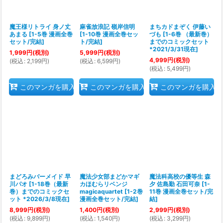
魔王様リトライ 身ノ丈
麻雀放浪記 嶺岸信明
まちカドまぞく 伊藤い
あまる
[
1-5巻 漫画全巻
[
1-10巻 漫画全巻セッ
づも
[
1-6巻 （最新巻）
セット/完結
]
ト/完結
]
までのコミックセット
*2021/3/31現在
]
1,999
円
(税別)
5,999
円
(税別)
4,999
円
(税別)
(
税込
:
2,199
円
)
(
税込
:
6,599
円
)
(
税込
:
5,499
円
)
このマンガを購入
このマンガを購入
このマンガを購入
まどろみバーメイド 早
魔法少女部まどかマギ
魔法科高校の優等生 森
川パオ
[
1-18巻（最新
カほむらリベンジ
夕 佐島勤 石田可奈
[
1-
巻）までのコミックセ
magicaquartet
[
1-2巻
11巻 漫画全巻セット/完
ット *2026/3/8現在
]
漫画全巻セット/完結
]
結
]
8,999
円
(税別)
1,400
円
(税別)
2,999
円
(税別)
(
税込
:
9,899
円
)
(
税込
:
1,540
円
)
(
税込
:
3,299
円
)