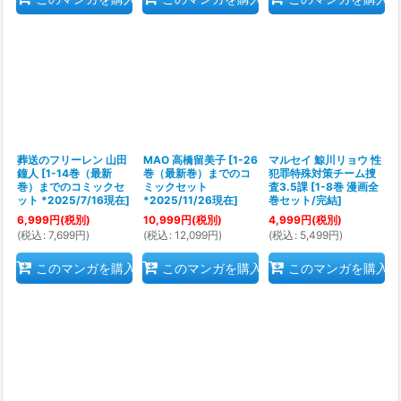
葬送のフリーレン 山田
MAO 高橋留美子
[
1-26
マルセイ 鯨川リョウ 性
鐘人
[
1-14巻（最新
巻（最新巻）までのコ
犯罪特殊対策チーム捜
巻）までのコミックセ
ミックセット
査3.5課
[
1-8巻 漫画全
ット *2025/7/16現在
]
*2025/11/26現在
]
巻セット/完結
]
6,999
円
(税別)
10,999
円
(税別)
4,999
円
(税別)
(
税込
:
7,699
円
)
(
税込
:
12,099
円
)
(
税込
:
5,499
円
)
このマンガを購入
このマンガを購入
このマンガを購入