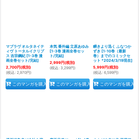
絞り込む
マブラヴ オルタネイテ
本気 番外編 立原あゆみ
瞬きより迅く ふなつか
ィヴ トータルイクリプ
[
1-3巻 漫画全巻セッ
ずき
[
1-10巻（最新
ス 吉宗鋼紀
[
1-3巻 漫
ト/完結
]
巻）までのコミックセ
画全巻セット/完結
]
ット *2024/3/19現在
]
2,999
円
(税別)
2,700
円
(税別)
5,999
円
(税別)
(
税込
:
3,299
円
)
(
税込
:
2,970
円
)
(
税込
:
6,599
円
)
このマンガを購入
このマンガを購入
このマンガを購入