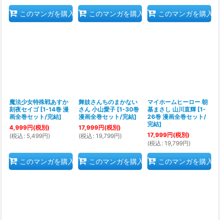
このマンガを購入
このマンガを購入
このマンガを購入
魔法少女特殊戦あすか
舞妓さんちのまかない
マイホームヒーロー 朝
刻夜セイゴ
[
1-14巻 漫
さん 小山愛子
[
1-30巻
基まさし 山川直輝
[
1-
画全巻セット/完結
]
漫画全巻セット/完結
]
26巻 漫画全巻セット/
完結
]
4,999
円
(税別)
17,999
円
(税別)
17,999
円
(税別)
(
税込
:
5,499
円
)
(
税込
:
19,799
円
)
(
税込
:
19,799
円
)
このマンガを購入
このマンガを購入
このマンガを購入