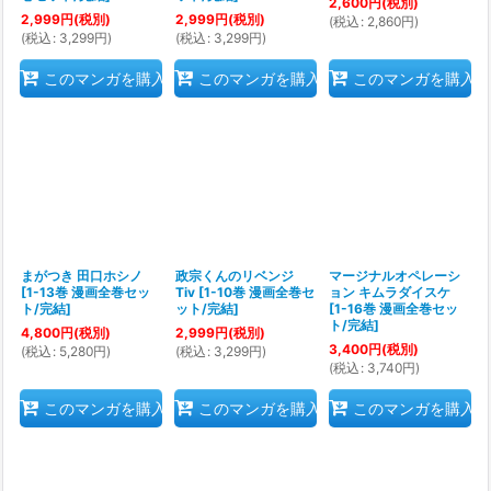
2,600
円
(税別)
2,999
円
(税別)
2,999
円
(税別)
(
税込
:
2,860
円
)
(
税込
:
3,299
円
)
(
税込
:
3,299
円
)
このマンガを購入
このマンガを購入
このマンガを購入
まがつき 田口ホシノ
政宗くんのリベンジ
マージナルオペレーシ
[
1-13巻 漫画全巻セッ
Tiv
[
1-10巻 漫画全巻セ
ョン キムラダイスケ
ト/完結
]
ット/完結
]
[
1-16巻 漫画全巻セッ
ト/完結
]
4,800
円
(税別)
2,999
円
(税別)
3,400
円
(税別)
(
税込
:
5,280
円
)
(
税込
:
3,299
円
)
(
税込
:
3,740
円
)
このマンガを購入
このマンガを購入
このマンガを購入