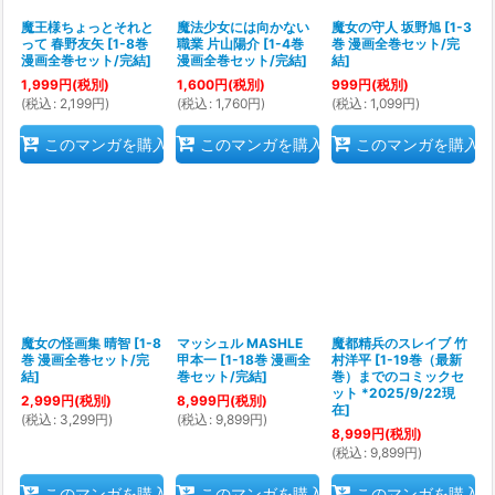
魔王様ちょっとそれと
魔法少女には向かない
魔女の守人 坂野旭
[
1-3
って 春野友矢
[
1-8巻
職業 片山陽介
[
1-4巻
巻 漫画全巻セット/完
漫画全巻セット/完結
]
漫画全巻セット/完結
]
結
]
1,999
円
(税別)
1,600
円
(税別)
999
円
(税別)
(
税込
:
2,199
円
)
(
税込
:
1,760
円
)
(
税込
:
1,099
円
)
このマンガを購入
このマンガを購入
このマンガを購入
魔女の怪画集 晴智
[
1-8
マッシュル MASHLE
魔都精兵のスレイブ 竹
巻 漫画全巻セット/完
甲本一
[
1-18巻 漫画全
村洋平
[
1-19巻（最新
結
]
巻セット/完結
]
巻）までのコミックセ
ット *2025/9/22現
2,999
円
(税別)
8,999
円
(税別)
在
]
(
税込
:
3,299
円
)
(
税込
:
9,899
円
)
8,999
円
(税別)
(
税込
:
9,899
円
)
このマンガを購入
このマンガを購入
このマンガを購入