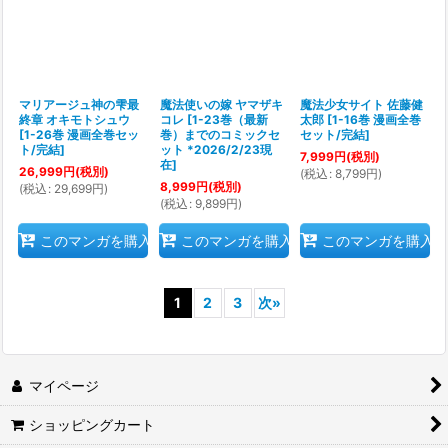
マリアージュ神の雫最
魔法使いの嫁 ヤマザキ
魔法少女サイト 佐藤健
終章 オキモトシュウ
コレ
[
1-23巻（最新
太郎
[
1-16巻 漫画全巻
[
1-26巻 漫画全巻セッ
巻）までのコミックセ
セット/完結
]
ト/完結
]
ット *2026/2/23現
7,999
円
(税別)
在
]
26,999
円
(税別)
(
税込
:
8,799
円
)
8,999
円
(税別)
(
税込
:
29,699
円
)
(
税込
:
9,899
円
)
このマンガを購入
このマンガを購入
このマンガを購入
1
2
3
次
»
マイページ
ショッピングカート