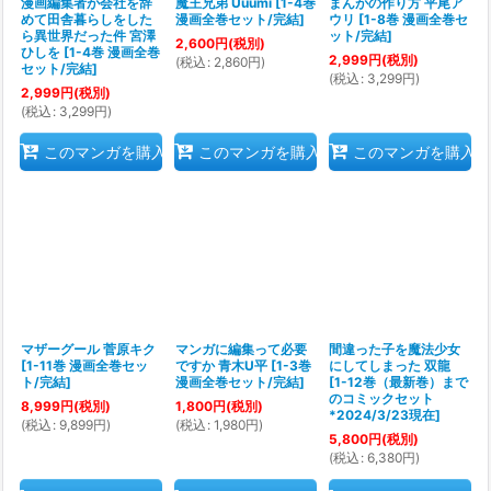
漫画編集者が会社を辞
魔王兄弟 Uuumi
[
1-4巻
まんがの作り方 平尾ア
めて田舎暮らしをした
漫画全巻セット/完結
]
ウリ
[
1-8巻 漫画全巻セ
ら異世界だった件 宮澤
ット/完結
]
2,600
円
(税別)
ひしを
[
1-4巻 漫画全巻
2,999
円
(税別)
(
税込
:
2,860
円
)
セット/完結
]
(
税込
:
3,299
円
)
2,999
円
(税別)
(
税込
:
3,299
円
)
このマンガを購入
このマンガを購入
このマンガを購入
マザーグール 菅原キク
マンガに編集って必要
間違った子を魔法少女
[
1-11巻 漫画全巻セッ
ですか 青木U平
[
1-3巻
にしてしまった 双龍
ト/完結
]
漫画全巻セット/完結
]
[
1-12巻（最新巻）まで
のコミックセット
8,999
円
(税別)
1,800
円
(税別)
*2024/3/23現在
]
(
税込
:
9,899
円
)
(
税込
:
1,980
円
)
5,800
円
(税別)
(
税込
:
6,380
円
)