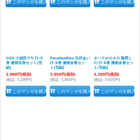
このマンガを購入
このマンガを購入
このマンガを購入
CGH 小池田マヤ
[
1-5
ParadiseKiss 矢沢あい
オハナホロホロ 鳥野し
巻 漫画全巻セット/完
[
1-5巻 漫画全巻セッ
の
[
1-6巻 漫画全巻セッ
結
]
ト/完結
]
ト/完結
]
2,999
円
(税別)
3,600
円
(税別)
3,300
円
(税別)
(
税込
:
3,299
円
)
(
税込
:
3,960
円
)
(
税込
:
3,630
円
)
このマンガを購入
このマンガを購入
このマンガを購入