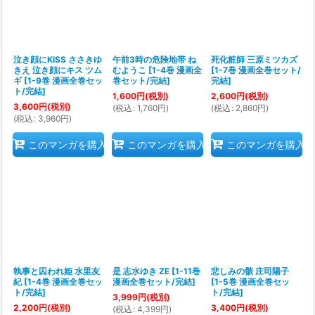
泣き顔にKISS ささきゆ
午前3時の危険地帯 ね
死化粧師 三原ミツカズ
きえ 泣き顔にキス ツム
むようこ
[
1-4巻 漫画全
[
1-7巻 漫画全巻セット/
ギ
[
1-9巻 漫画全巻セッ
巻セット/完結
]
完結
]
ト/完結
]
1,600
円
(税別)
2,600
円
(税別)
3,600
円
(税別)
(
税込
:
1,760
円
)
(
税込
:
2,860
円
)
(
税込
:
3,960
円
)
このマンガを購入
このマンガを購入
このマンガを購入
執事と囚われ姫 水里友
是 志水ゆき ZE
[
1-11巻
悲しみの骸 庄司陽子
紀
[
1-4巻 漫画全巻セッ
漫画全巻セット/完結
]
[
1-5巻 漫画全巻セッ
ト/完結
]
ト/完結
]
3,999
円
(税別)
2,200
円
(税別)
3,400
円
(税別)
(
税込
:
4,399
円
)