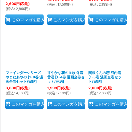
2,600
円
(税別)
(
税込
:
17,599
円
)
(
税込
:
2,199
円
)
(
税込
:
2,860
円
)
このマンガを購入
このマンガを購入
このマンガを購入
ファインダーシリーズ
甘やかな花の血族 冬森
関根くんの恋 河内遥
やまねあやの
[
1-8巻 漫
雪湖
[
1-4巻 漫画全巻セ
[
1-5巻 漫画全巻セッ
画全巻セット/完結
]
ット/完結
]
ト/完結
]
3,800
円
(税別)
1,999
円
(税別)
2,600
円
(税別)
(
税込
:
4,180
円
)
(
税込
:
2,199
円
)
(
税込
:
2,860
円
)
このマンガを購入
このマンガを購入
このマンガを購入