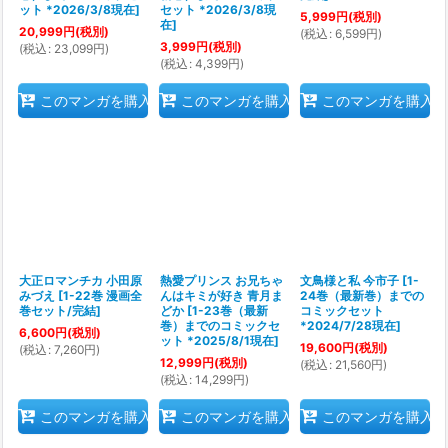
ット *2026/3/8現在
]
セット *2026/3/8現
5,999
円
(税別)
在
]
20,999
円
(税別)
(
税込
:
6,599
円
)
3,999
円
(税別)
(
税込
:
23,099
円
)
(
税込
:
4,399
円
)
このマンガを購入
このマンガを購入
このマンガを購入
大正ロマンチカ 小田原
熱愛プリンス お兄ちゃ
文鳥様と私 今市子
[
1-
みづえ
[
1-22巻 漫画全
んはキミが好き 青月ま
24巻（最新巻）までの
巻セット/完結
]
どか
[
1-23巻（最新
コミックセット
巻）までのコミックセ
*2024/7/28現在
]
6,600
円
(税別)
ット *2025/8/1現在
]
19,600
円
(税別)
(
税込
:
7,260
円
)
12,999
円
(税別)
(
税込
:
21,560
円
)
(
税込
:
14,299
円
)
このマンガを購入
このマンガを購入
このマンガを購入