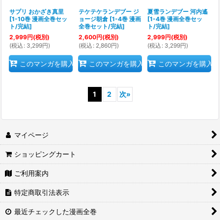
サプリ おかざき真里
テケテケランデブー ジ
夏雪ランデブー 河内遙
[
1-10巻 漫画全巻セッ
ョージ朝倉
[
1-4巻 漫画
[
1-4巻 漫画全巻セッ
ト/完結
]
全巻セット/完結
]
ト/完結
]
2,999
円
(税別)
2,600
円
(税別)
2,999
円
(税別)
(
税込
:
3,299
円
)
(
税込
:
2,860
円
)
(
税込
:
3,299
円
)
このマンガを購入
このマンガを購入
このマンガを購入
1
2
次
»
マイページ
ショッピングカート
ご利用案内
特定商取引法表示
最近チェックした漫画全巻