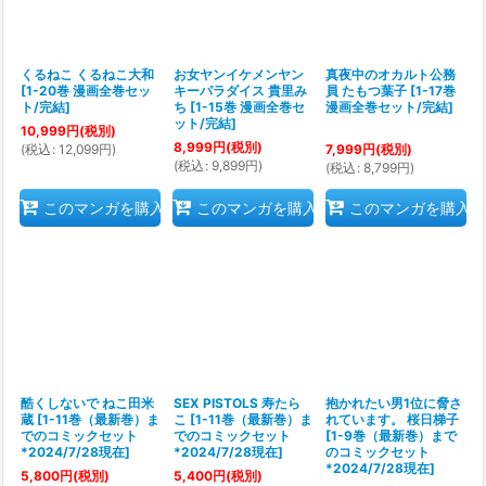
くるねこ くるねこ大和
お女ヤンイケメンヤン
真夜中のオカルト公務
[
1-20巻 漫画全巻セッ
キーパラダイス 貴里み
員 たもつ葉子
[
1-17巻
ト/完結
]
ち
[
1-15巻 漫画全巻セ
漫画全巻セット/完結
]
ット/完結
]
10,999
円
(税別)
8,999
円
(税別)
(
税込
:
12,099
円
)
7,999
円
(税別)
(
税込
:
9,899
円
)
(
税込
:
8,799
円
)
このマンガを購入
このマンガを購入
このマンガを購入
酷くしないで ねこ田米
SEX PISTOLS 寿たら
抱かれたい男1位に脅さ
蔵
[
1-11巻（最新巻）ま
こ
[
1-11巻（最新巻）ま
れています。 桜日梯子
でのコミックセット
でのコミックセット
[
1-9巻（最新巻）まで
*2024/7/28現在
]
*2024/7/28現在
]
のコミックセット
*2024/7/28現在
]
5,800
円
(税別)
5,400
円
(税別)