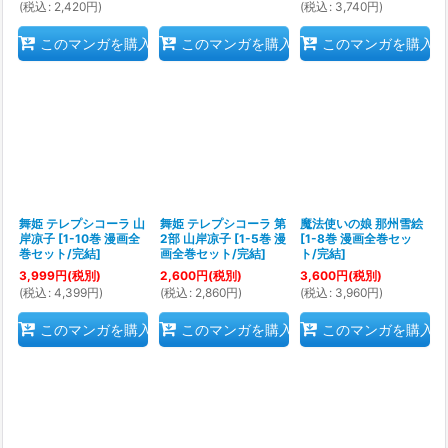
(
税込
:
2,420
円
)
(
税込
:
3,740
円
)
このマンガを購入
このマンガを購入
このマンガを購入
舞姫 テレプシコーラ 山
舞姫 テレプシコーラ 第
魔法使いの娘 那州雪絵
岸凉子
[
1-10巻 漫画全
2部 山岸凉子
[
1-5巻 漫
[
1-8巻 漫画全巻セッ
巻セット/完結
]
画全巻セット/完結
]
ト/完結
]
3,999
円
(税別)
2,600
円
(税別)
3,600
円
(税別)
(
税込
:
4,399
円
)
(
税込
:
2,860
円
)
(
税込
:
3,960
円
)
このマンガを購入
このマンガを購入
このマンガを購入