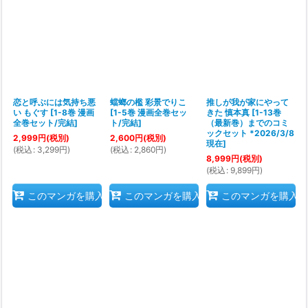
恋と呼ぶには気持ち悪
蟷螂の檻 彩景でりこ
推しが我が家にやって
い もぐす
[
1-8巻 漫画
[
1-5巻 漫画全巻セッ
きた 慎本真
[
1-13巻
全巻セット/完結
]
ト/完結
]
（最新巻）までのコミ
ックセット *2026/3/8
2,999
円
(税別)
2,600
円
(税別)
現在
]
(
税込
:
3,299
円
)
(
税込
:
2,860
円
)
8,999
円
(税別)
(
税込
:
9,899
円
)
このマンガを購入
このマンガを購入
このマンガを購入