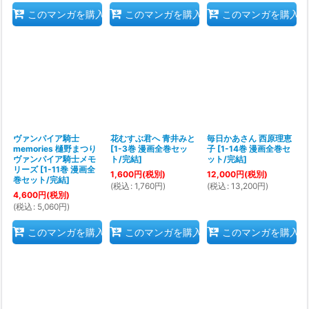
このマンガを購入
このマンガを購入
このマンガを購入
ヴァンパイア騎士
花むすぶ君へ 青井みと
毎日かあさん 西原理恵
memories 樋野まつり
[
1-3巻 漫画全巻セッ
子
[
1-14巻 漫画全巻セ
ヴァンパイア騎士メモ
ト/完結
]
ット/完結
]
リーズ
[
1-11巻 漫画全
1,600
円
(税別)
12,000
円
(税別)
巻セット/完結
]
(
税込
:
1,760
円
)
(
税込
:
13,200
円
)
4,600
円
(税別)
(
税込
:
5,060
円
)
このマンガを購入
このマンガを購入
このマンガを購入