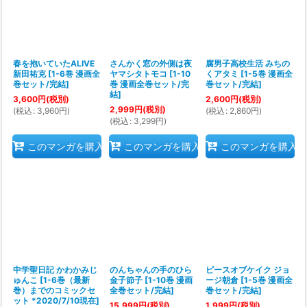
春を抱いていたALIVE
さんかく窓の外側は夜
腐男子高校生活 みちの
新田祐克
[
1-6巻 漫画全
ヤマシタトモコ
[
1-10
くアタミ
[
1-5巻 漫画全
巻セット/完結
]
巻 漫画全巻セット/完
巻セット/完結
]
結
]
3,600
円
(税別)
2,600
円
(税別)
2,999
円
(税別)
(
税込
:
3,960
円
)
(
税込
:
2,860
円
)
(
税込
:
3,299
円
)
このマンガを購入
このマンガを購入
このマンガを購入
中学聖日記 かわかみじ
のんちゃんの手のひら
ピースオブケイク ジョ
ゅんこ
[
1-6巻（最新
金子節子
[
1-10巻 漫画
ージ朝倉
[
1-5巻 漫画全
巻）までのコミックセ
全巻セット/完結
]
巻セット/完結
]
ット *2020/7/10現在
]
15,999
円
(税別)
1,999
円
(税別)