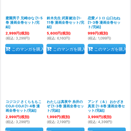
蜜園男子 兄崎ゆな
[
1-5
鈴木先生 武富健治
[
1-
恋愛メトロ 山口ねね
巻 漫画全巻セット/完
11巻 漫画全巻セット/完
[
1-3巻 漫画全巻セッ
結
]
結
]
ト/完結
]
2,999
円
(税別)
5,600
円
(税別)
999
円
(税別)
(
税込
:
3,299
円
)
(
税込
:
6,160
円
)
(
税込
:
1,099
円
)
このマンガを購入
このマンガを購入
このマンガを購入
コジコジ さくらももこ
わたしは真夜中 糸井の
アンド（＆） おかざき
COJI-COJI
[
1-4巻 漫
ぞ
[
1-3巻 漫画全巻セッ
真里
[
1-8巻 漫画全巻セ
画全巻セット/完結
]
ト/完結
]
ット/完結
]
2,999
円
(税別)
1,999
円
(税別)
3,999
円
(税別)
(
税込
:
3,299
円
)
(
税込
:
2,199
円
)
(
税込
:
4,399
円
)