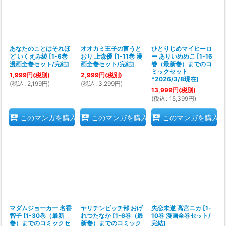
あなたのことはそれほ
オオカミ王子の言うと
ひとりじめマイヒーロ
ど いくえみ綾
[
1-6巻
おり 上森優
[
1-11巻 漫
ー ありいめめこ
[
1-16
漫画全巻セット/完結
]
画全巻セット/完結
]
巻（最新巻）までのコ
ミックセット
1,999
円
(税別)
2,999
円
(税別)
*2026/3/8現在
]
(
税込
:
2,199
円
)
(
税込
:
3,299
円
)
13,999
円
(税別)
(
税込
:
15,399
円
)
このマンガを購入
このマンガを購入
このマンガを購入
マダムジョーカー 名香
ヤリチンビッチ部 おげ
失恋未遂 高宮ニカ
[
1-
智子
[
1-30巻（最新
れつたなか
[
1-6巻（最
10巻 漫画全巻セット/
巻）までのコミックセ
新巻）までのコミック
完結
]