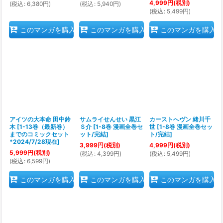
4,999
円
(税別)
(
税込
:
6,380
円
)
(
税込
:
5,940
円
)
(
税込
:
5,499
円
)
このマンガを購入
このマンガを購入
このマンガを購入
アイツの大本命 田中鈴
サムライせんせい 黒江
カーストへヴン 緒川千
木
[
1-13巻（最新巻）
Ｓ介
[
1-8巻 漫画全巻セ
世
[
1-8巻 漫画全巻セッ
までのコミックセット
ット/完結
]
ト/完結
]
*2024/7/28現在
]
3,999
円
(税別)
4,999
円
(税別)
5,999
円
(税別)
(
税込
:
4,399
円
)
(
税込
:
5,499
円
)
(
税込
:
6,599
円
)
このマンガを購入
このマンガを購入
このマンガを購入