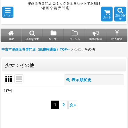
漫画全巻専門店 コミックを全巻セットでお届け
漫画全巻専門店
メニュー
漫画を探
カート
す
TOP
漫画を探す
カテゴリ
ジャンル
漫画の特集
決済/配送
中古本漫画全巻専門店（紙書籍通販）TOPへ
>
少女：その他
少女：その他
表示順変更
閉じる
117
件
表示数
:
1
2
次
»
並び順
:
絞り込む