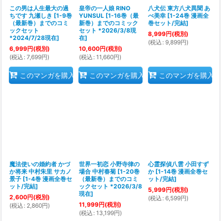
この男は人生最大の過
皇帝の一人娘 RINO
八犬伝 東方八犬異聞 あ
ちです 九瀬しき
[
1-9巻
YUNSUL
[
1-16巻（最
べ美幸
[
1-24巻 漫画全
（最新巻）までのコミ
新巻）までのコミック
巻セット/完結
]
ックセット
セット *2026/3/8現
8,999
円
(税別)
*2024/7/28現在
]
在
]
(
税込
:
9,899
円
)
6,999
円
(税別)
10,600
円
(税別)
(
税込
:
7,699
円
)
(
税込
:
11,660
円
)
このマンガを購入
このマンガを購入
このマンガを購入
魔法使いの婚約者 かづ
世界一初恋 小野寺律の
心霊探偵八雲 小田すず
か将来 中村朱里 サカノ
場合 中村春菊
[
1-20巻
か
[
1-14巻 漫画全巻セ
景子
[
1-4巻 漫画全巻セ
（最新巻）までのコミ
ット/完結
]
ット/完結
]
ックセット *2026/3/8
5,999
円
(税別)
現在
]
2,600
円
(税別)
(
税込
:
6,599
円
)
11,999
円
(税別)
(
税込
:
2,860
円
)
(
税込
:
13,199
円
)