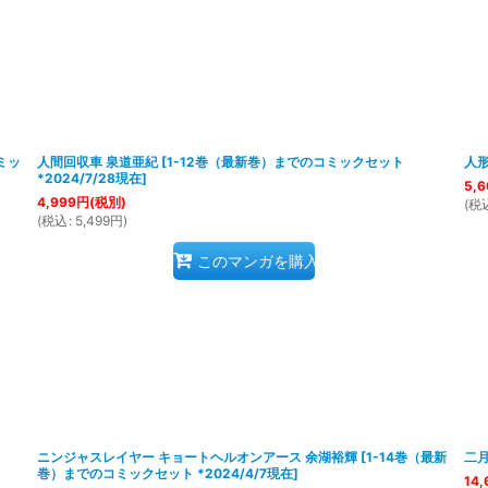
ミッ
人間回収車 泉道亜紀
[
1-12巻（最新巻）までのコミックセット
人形
*2024/7/28現在
]
5,6
4,999
円
(税別)
(
税
(
税込
:
5,499
円
)
このマンガを購入
ニンジャスレイヤー キョートヘルオンアース 余湖裕輝
[
1-14巻（最新
二月
巻）までのコミックセット *2024/4/7現在
]
14,