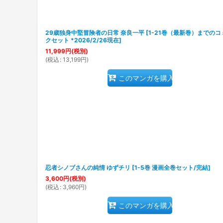
29歳独身中堅冒険者の日常 奈良一平
[
1-21巻（最新巻）までのコ
クセット *2026/2/26現在
]
11,999
円
(税別)
(
税込
:
13,199
円
)
このマンガを購入
忍者シノブさんの純情 ゆずチリ
[
1-5巻 漫画全巻セット/完結
]
3,600
円
(税別)
(
税込
:
3,960
円
)
このマンガを購入