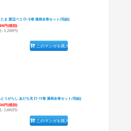
たま 渡辺ペコ
[
1-5巻 漫画全巻セット/完結
]
99
円
(税別)
込
:
3,299
円
)
このマンガを購入
色とうがらし あだち充
[
1-11巻 漫画全巻セット/完結
]
00
円
(税別)
込
:
2,860
円
)
このマンガを購入