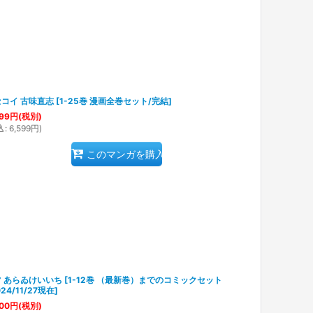
コイ 古味直志
[
1-25巻 漫画全巻セット/完結
]
99
円
(税別)
込
:
6,599
円
)
このマンガを購入
 あらゐけいいち
[
1-12巻 （最新巻）までのコミックセット
024/11/27現在
]
00
円
(税別)