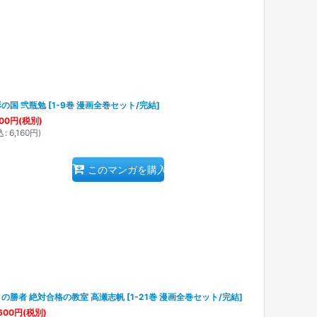
の国 弐瓶勉
[
1-9巻 漫画全巻セット/完結
]
00
円
(税別)
込
:
6,160
円
)
このマンガを購入
の勝者 絶対合格の教室 高瀬志帆
[
1-21巻 漫画全巻セット/完結
]
600
円
(税別)