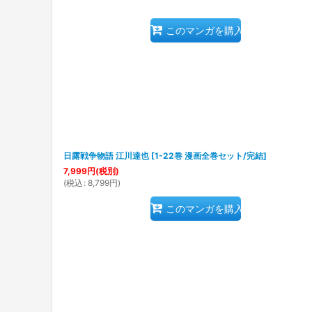
このマンガを購入
日露戦争物語 江川達也
[
1-22巻 漫画全巻セット/完結
]
7,999
円
(税別)
(
税込
:
8,799
円
)
このマンガを購入