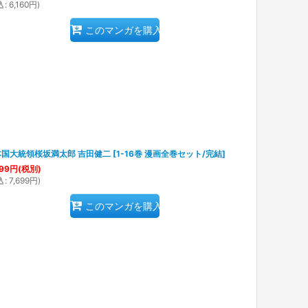
込
:
6,160
円
)
このマンガを購入
本国大統領桜坂満太郎 吉田健二
[
1-16巻 漫画全巻セット/完結
]
99
円
(税別)
込
:
7,699
円
)
このマンガを購入