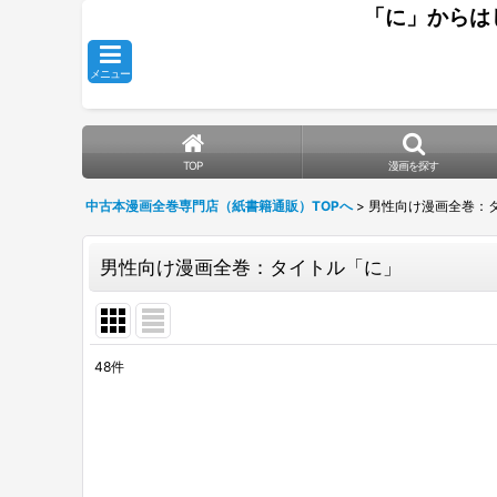
「に」からは
メニュー
TOP
漫画を探す
中古本漫画全巻専門店（紙書籍通販）TOPへ
>
男性向け漫画全巻：
男性向け漫画全巻：タイトル「に」
48
件
表示数
:
並び順
: