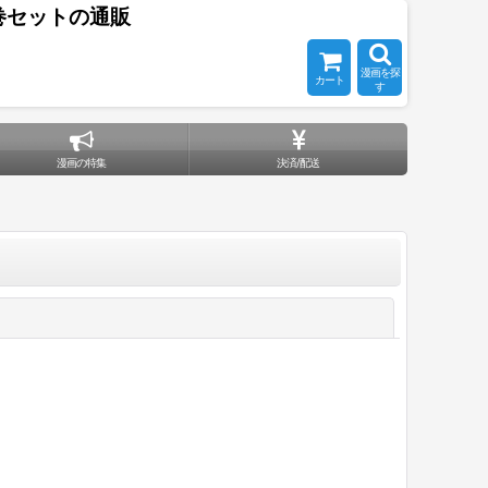
巻セットの通販
漫画を探
カート
す
漫画の特集
決済/配送
閉じる