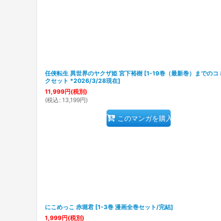
任侠転生 異世界のヤクザ姫 宮下裕樹
[
1-19巻（最新巻）までのコ
クセット *2026/3/28現在
]
11,999
円
(税別)
(
税込
:
13,199
円
)
このマンガを購入
にこめっこ 赤堀君
[
1-3巻 漫画全巻セット/完結
]
1,999
円
(税別)