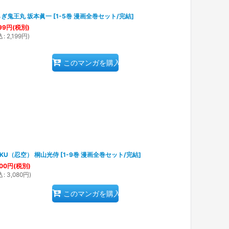
ぎ鬼王丸 坂本眞一
[
1-5巻 漫画全巻セット/完結
]
99
円
(税別)
込
:
2,199
円
)
このマンガを購入
NKU（忍空） 桐山光侍
[
1-9巻 漫画全巻セット/完結
]
00
円
(税別)
込
:
3,080
円
)
このマンガを購入