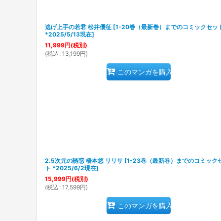
逃げ上手の若君 松井優征
[
1-20巻（最新巻）までのコミックセッ
*2025/5/13現在
]
11,999
円
(税別)
(
税込
:
13,199
円
)
このマンガを購入
2.5次元の誘惑 橋本悠 リリサ
[
1-23巻（最新巻）までのコミック
ト *2025/6/2現在
]
15,999
円
(税別)
(
税込
:
17,599
円
)
このマンガを購入