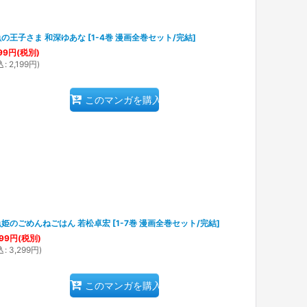
魚の王子さま 和深ゆあな
[
1-4巻 漫画全巻セット/完結
]
99
円
(税別)
込
:
2,199
円
)
このマンガを購入
魚姫のごめんねごはん 若松卓宏
[
1-7巻 漫画全巻セット/完結
]
99
円
(税別)
込
:
3,299
円
)
このマンガを購入