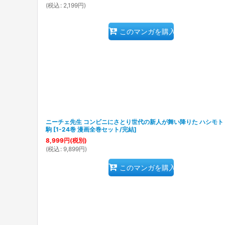
(
税込
:
2,199
円
)
このマンガを購入
ニーチェ先生 コンビニにさとり世代の新人が舞い降りた ハシモト
駒
[
1-24巻 漫画全巻セット/完結
]
8,999
円
(税別)
(
税込
:
9,899
円
)
このマンガを購入