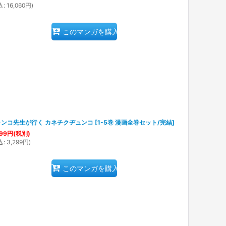
込
:
16,060
円
)
このマンガを購入
ャンコ先生が行く カネチクヂュンコ
[
1-5巻 漫画全巻セット/完結
]
99
円
(税別)
込
:
3,299
円
)
このマンガを購入