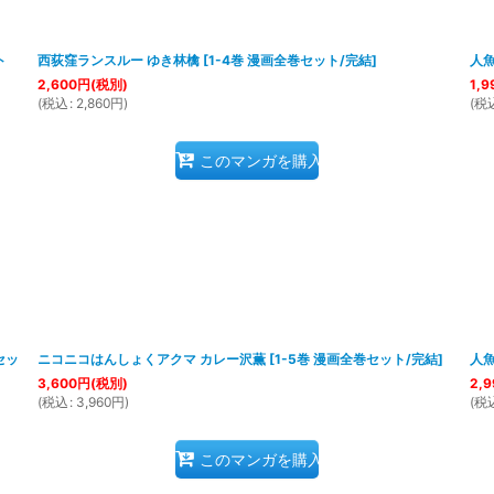
絞り込む
ト
西荻窪ランスルー ゆき林檎
[
1-4巻 漫画全巻セット/完結
]
人
2,600
円
(税別)
1,9
(
税込
:
2,860
円
)
(
税
このマンガを購入
セッ
ニコニコはんしょくアクマ カレー沢薫
[
1-5巻 漫画全巻セット/完結
]
人
3,600
円
(税別)
2,9
(
税込
:
3,960
円
)
(
税
このマンガを購入