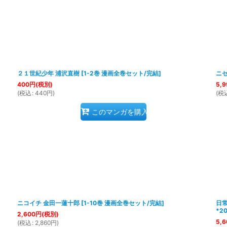
２１世紀少年 浦沢直樹
[
1-2巻 漫画全巻セット/完結
]
ニセ
400
円
(税別)
5,9
(
税込
:
440
円
)
(
税
このマンガを購入
ニコイチ 金田一蓮十郎
[
1-10巻 漫画全巻セット/完結
]
日常
*2
2,600
円
(税別)
5,6
(
税込
:
2,860
円
)