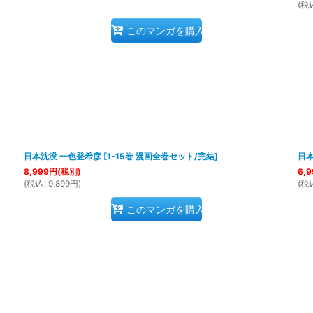
(
税
このマンガを購入
日本沈没 一色登希彦
[
1-15巻 漫画全巻セット/完結
]
日
8,999
円
(税別)
6,9
(
税込
:
9,899
円
)
(
税
このマンガを購入