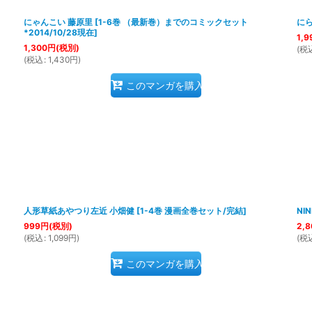
にゃんこい 藤原里
[
1-6巻 （最新巻）までのコミックセット
にら
*2014/10/28現在
]
1,9
1,300
円
(税別)
(
税
(
税込
:
1,430
円
)
このマンガを購入
人形草紙あやつり左近 小畑健
[
1-4巻 漫画全巻セット/完結
]
NI
999
円
(税別)
2,8
(
税込
:
1,099
円
)
(
税
このマンガを購入