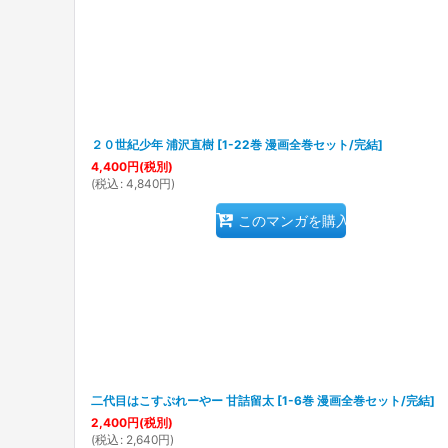
２０世紀少年 浦沢直樹
[
1-22巻 漫画全巻セット/完結
]
4,400
円
(税別)
(
税込
:
4,840
円
)
このマンガを購入
二代目はこすぷれーやー 甘詰留太
[
1-6巻 漫画全巻セット/完結
]
2,400
円
(税別)
(
税込
:
2,640
円
)