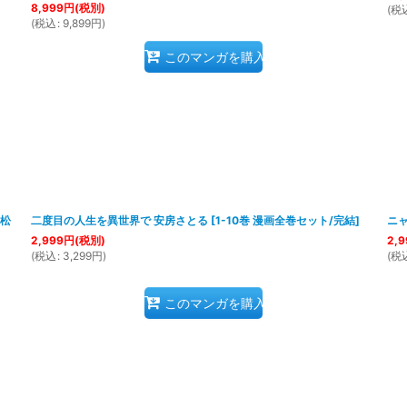
8,999
円
(税別)
(
税
(
税込
:
9,899
円
)
このマンガを購入
 松
二度目の人生を異世界で 安房さとる
[
1-10巻 漫画全巻セット/完結
]
ニ
2,999
円
(税別)
2,9
(
税込
:
3,299
円
)
(
税
このマンガを購入