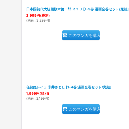
日本国初代大統領桜木健一郎 ＲＹＵ
[
1-3巻 漫画全巻セット/完結
]
2,999
円
(税別)
(
税込
:
3,299
円
)
このマンガを購入
任侠姫レイラ 米井さとし
[
1-4巻 漫画全巻セット/完結
]
1,999
円
(税別)
(
税込
:
2,199
円
)
このマンガを購入