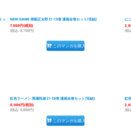
ミッ
NEW GAME 得能正太郎
[
1-13巻 漫画全巻セット/完結
]
にこ
7,999
円
(税別)
2,9
(
税込
:
8,799
円
)
(
税
このマンガを購入
虹色ラーメン 馬場民雄
[
1-18巻 漫画全巻セット/完結
]
虹
8,999
円
(税別)
2,6
(
税込
:
9,899
円
)
(
税
このマンガを購入