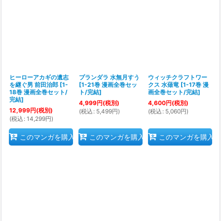
ヒーローアカギの遺志
プランダラ 水無月すう
ウィッチクラフトワー
を継ぐ男 前田治郎
[
1-
[
1-21巻 漫画全巻セッ
クス 水薙竜
[
1-17巻 漫
18巻 漫画全巻セット/
ト/完結
]
画全巻セット/完結
]
完結
]
4,999
円
(税別)
4,600
円
(税別)
12,999
円
(税別)
(
税込
:
5,499
円
)
(
税込
:
5,060
円
)
(
税込
:
14,299
円
)
このマンガを購入
このマンガを購入
このマンガを購入