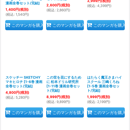
3,999
円
(税別)
漫画全巻セット/完結
]
2,600
円
(税別)
(
税込
:
4,399
円
)
1,400
円
(税別)
(
税込
:
2,860
円
)
(
税込
:
1,540
円
)
このマンガを購入
このマンガを購入
このマンガを購入
スケッチー SKETCHY
この世を花にするため
はたらく魔王さまハイ
マキヒロチ
[
1-6巻 漫画
に 松本ドリル研究所
スクール 三嶋くろね
全巻セット/完結
]
[
1-11巻 漫画全巻セッ
[
1-5巻 漫画全巻セッ
ト/完結
]
ト/完結
]
4,800
円
(税別)
8,999
円
(税別)
1,999
円
(税別)
(
税込
:
5,280
円
)
(
税込
:
9,899
円
)
(
税込
:
2,199
円
)
このマンガを購入
このマンガを購入
このマンガを購入