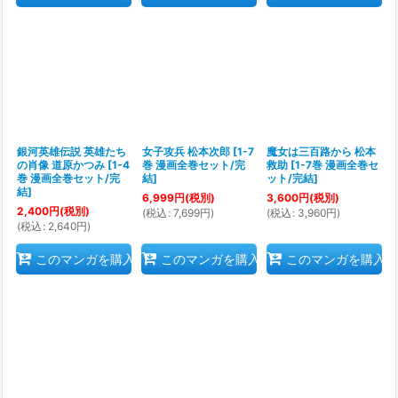
銀河英雄伝説 英雄たち
女子攻兵 松本次郎
[
1-7
魔女は三百路から 松本
の肖像 道原かつみ
[
1-4
巻 漫画全巻セット/完
救助
[
1-7巻 漫画全巻セ
巻 漫画全巻セット/完
結
]
ット/完結
]
結
]
6,999
円
(税別)
3,600
円
(税別)
2,400
円
(税別)
(
税込
:
7,699
円
)
(
税込
:
3,960
円
)
(
税込
:
2,640
円
)
このマンガを購入
このマンガを購入
このマンガを購入