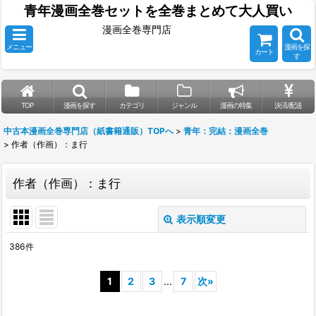
青年漫画全巻セットを全巻まとめて大人買い
漫画全巻専門店
メニュー
漫画を探
カート
す
TOP
漫画を探す
カテゴリ
ジャンル
漫画の特集
決済/配送
中古本漫画全巻専門店（紙書籍通販）TOPへ
>
青年：完結：漫画全巻
>
作者（作画）：ま行
作者（作画）：ま行
表示順変更
閉じる
386
件
表示数
:
1
2
3
...
7
次
»
並び順
: