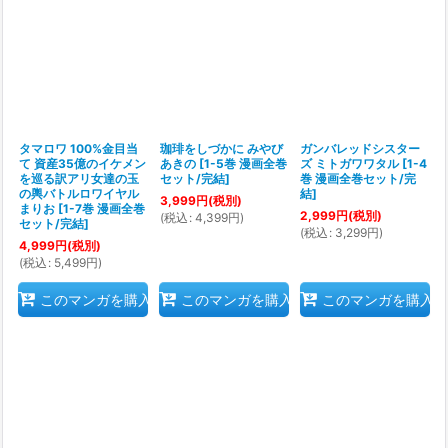
タマロワ 100%金目当
珈琲をしづかに みやび
ガンバレッドシスター
て 資産35億のイケメン
あきの
[
1-5巻 漫画全巻
ズ ミトガワワタル
[
1-4
を巡る訳アリ女達の玉
セット/完結
]
巻 漫画全巻セット/完
の輿バトルロワイヤル
結
]
3,999
円
(税別)
まりお
[
1-7巻 漫画全巻
2,999
円
(税別)
(
税込
:
4,399
円
)
セット/完結
]
(
税込
:
3,299
円
)
4,999
円
(税別)
(
税込
:
5,499
円
)
このマンガを購入
このマンガを購入
このマンガを購入