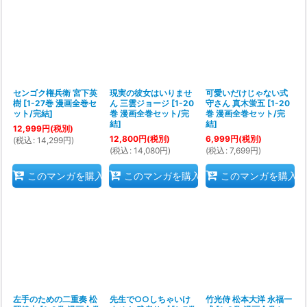
センゴク権兵衛 宮下英
現実の彼女はいりませ
可愛いだけじゃない式
樹
[
1-27巻 漫画全巻セ
ん 三雲ジョージ
[
1-20
守さん 真木蛍五
[
1-20
ット/完結
]
巻 漫画全巻セット/完
巻 漫画全巻セット/完
結
]
結
]
12,999
円
(税別)
12,800
円
(税別)
6,999
円
(税別)
(
税込
:
14,299
円
)
(
税込
:
14,080
円
)
(
税込
:
7,699
円
)
このマンガを購入
このマンガを購入
このマンガを購入
左手のための二重奏 松
先生で○○しちゃいけ
竹光侍 松本大洋 永福一