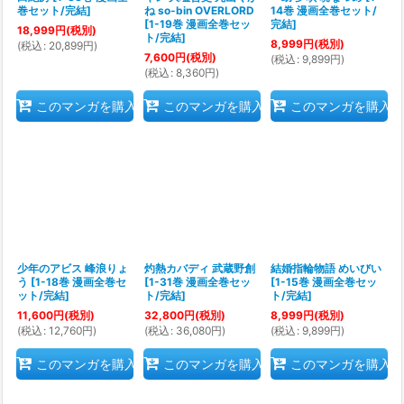
巻セット/完結
]
ね so-bin OVERLORD
14巻 漫画全巻セット/
[
1-19巻 漫画全巻セッ
完結
]
18,999
円
(税別)
ト/完結
]
8,999
円
(税別)
(
税込
:
20,899
円
)
7,600
円
(税別)
(
税込
:
9,899
円
)
(
税込
:
8,360
円
)
このマンガを購入
このマンガを購入
このマンガを購入
少年のアビス 峰浪りょ
灼熱カバディ 武蔵野創
結婚指輪物語 めいびい
う
[
1-18巻 漫画全巻セ
[
1-31巻 漫画全巻セッ
[
1-15巻 漫画全巻セッ
ット/完結
]
ト/完結
]
ト/完結
]
11,600
円
(税別)
32,800
円
(税別)
8,999
円
(税別)
(
税込
:
12,760
円
)
(
税込
:
36,080
円
)
(
税込
:
9,899
円
)
このマンガを購入
このマンガを購入
このマンガを購入