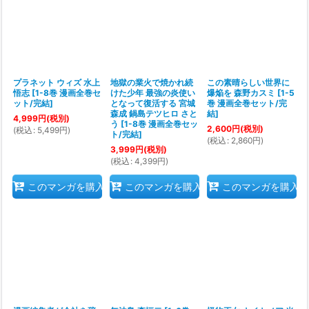
プラネット ウィズ 水上
地獄の業火で焼かれ続
この素晴らしい世界に
悟志
[
1-8巻 漫画全巻セ
けた少年 最強の炎使い
爆焔を 森野カスミ
[
1-5
ット/完結
]
となって復活する 宮城
巻 漫画全巻セット/完
森成 鍋島テツヒロ さと
結
]
4,999
円
(税別)
う
[
1-8巻 漫画全巻セッ
2,600
円
(税別)
(
税込
:
5,499
円
)
ト/完結
]
(
税込
:
2,860
円
)
3,999
円
(税別)
(
税込
:
4,399
円
)
このマンガを購入
このマンガを購入
このマンガを購入