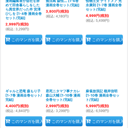
漫画編集者が会社を辞
無法島 森恒二
[
1-6巻
怪物王女 ナイトメア 光
めて田舎暮らしをした
漫画全巻セット/完結
]
永康則
[
1-7巻 漫画全巻
ら異世界だった件 宮澤
セット/完結
]
3,800
円
(税別)
ひしを
[
1-4巻 漫画全巻
4,999
円
(税別)
(
税込
:
4,180
円
)
セット/完結
]
(
税込
:
5,499
円
)
2,999
円
(税別)
(
税込
:
3,299
円
)
このマンガを購入
このマンガを購入
このマンガを購入
ギャルと恐竜 森もり子
君死ニタマフ事ナカレ
麻雀放浪記 嶺岸信明
[
1-7巻 漫画全巻セット/
森山大輔
[
1-10巻 漫画
[
1-10巻 漫画全巻セッ
完結
]
全巻セット/完結
]
ト/完結
]
4,400
円
(税別)
2,999
円
(税別)
5,999
円
(税別)
(
税込
:
4,840
円
)
(
税込
:
3,299
円
)
(
税込
:
6,599
円
)
このマンガを購入
このマンガを購入
このマンガを購入