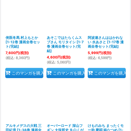
絞り込む
侠医冬馬 村上もとか
あそこではたらくムス
阿波連さんははかれな
[
1-12巻 漫画全巻セッ
ブさん モリタイシ
[
1-7
い 水あさと
[
1-17巻 漫
ト/完結
]
巻 漫画全巻セット/完
画全巻セット/完結
]
結
]
7,600
円
(税別)
5,999
円
(税別)
4,600
円
(税別)
(
税込
:
8,360
円
)
(
税込
:
6,599
円
)
(
税込
:
5,060
円
)
このマンガを購入
このマンガを購入
このマンガを購入
アルキメデスの大戦 三
オーバーロード 深山フ
けものみち まったくモ
田紀房
[
1-38巻 漫画全
ギン 大塩哲史 丸山くが
ー助 夢唄 暁なつめ
[
1-