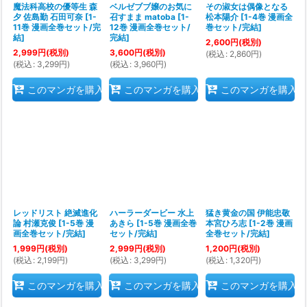
魔法科高校の優等生 森
ベルゼブブ嬢のお気に
その淑女は偶像となる
夕 佐島勤 石田可奈
[
1-
召すまま matoba
[
1-
松本陽介
[
1-4巻 漫画全
11巻 漫画全巻セット/完
12巻 漫画全巻セット/
巻セット/完結
]
結
]
完結
]
2,600
円
(税別)
2,999
円
(税別)
3,600
円
(税別)
(
税込
:
2,860
円
)
(
税込
:
3,299
円
)
(
税込
:
3,960
円
)
このマンガを購入
このマンガを購入
このマンガを購入
レッドリスト 絶滅進化
ハーラーダービー 水上
猛き黄金の国 伊能忠敬
論 村瀬克俊
[
1-5巻 漫
あきら
[
1-5巻 漫画全巻
本宮ひろ志
[
1-2巻 漫画
画全巻セット/完結
]
セット/完結
]
全巻セット/完結
]
1,999
円
(税別)
2,999
円
(税別)
1,200
円
(税別)
(
税込
:
2,199
円
)
(
税込
:
3,299
円
)
(
税込
:
1,320
円
)
このマンガを購入
このマンガを購入
このマンガを購入