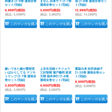
岡健太
[
1-9巻 漫画全巻
ません 武者サブ
[
1-7巻
成
[
1-8巻 漫画全巻セッ
セット/完結
]
漫画全巻セット/完結
]
ト/完結
]
4,999
円
(税別)
3,600
円
(税別)
12,999
円
(税別)
(
税込
:
5,499
円
)
(
税込
:
3,960
円
)
(
税込
:
14,299
円
)
このマンガを購入
このマンガを購入
このマンガを購入
嫁いできた嫁が愛想笑
上京生活録イチジョウ
重版出来 松田奈緒子
いばかりしてる マツモ
三好智樹 瀬戸義明 萩原
[
1-20巻 漫画全巻セッ
トケンゴ
[
1-7巻 漫画全
天晴 福本伸行
[
1-6巻
ト/完結
]
巻セット/完結
]
漫画全巻セット/完結
]
8,999
円
(税別)
3,600
円
(税別)
4,600
円
(税別)
(
税込
:
9,899
円
)
(
税込
:
3,960
円
)
(
税込
:
5,060
円
)
このマンガを購入
このマンガを購入
このマンガを購入