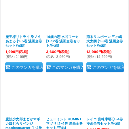
魔王様リトライ 身ノ丈
14歳の恋 水谷フーカ
踊るリスポーン 三ヶ嶋
あまる
[
1-5巻 漫画全巻
[
1-12巻 漫画全巻セッ
犬太朗
[
1-8巻 漫画全巻
セット/完結
]
ト/完結
]
セット/完結
]
1,999
円
(税別)
3,600
円
(税別)
12,999
円
(税別)
(
税込
:
2,199
円
)
(
税込
:
3,960
円
)
(
税込
:
14,299
円
)
このマンガを購入
このマンガを購入
このマンガを購入
魔法少女部まどかマギ
ヒューミント HUMINT
レイコ 宮崎摩耶
[
1-4巻
カほむらリベンジ
マツリ
[
1-4巻 漫画全巻
漫画全巻セット/完結
]
magicaquartet
[
1-2巻
セット/完結
]