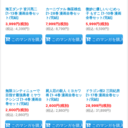
海王ダンテ 皆川亮二
カーニヴァル 御巫桃也
微妙に優しいいじめっ
[
1-13巻 漫画全巻セッ
[
1-28巻 漫画全巻セッ
子 もすこ
[
1-10巻 漫画
ト/完結
]
ト/完結
]
全巻セット/完結
]
3,999
円
(税別)
7,999
円
(税別)
5,999
円
(税別)
(
税込
:
4,399
円
)
(
税込
:
8,799
円
)
(
税込
:
6,599
円
)
このマンガを購入
このマンガを購入
このマンガを購入
無限コンティニューで
屍人荘の殺人 ミヨカワ
ドラゴン桜2 三田紀房
目指す最強勇者 ミヤウ
将
[
1-4巻 漫画全巻セッ
[
1-17巻 漫画全巻セッ
チシンゴ
[
1-4巻 漫画全
ト/完結
]
ト/完結
]
巻セット/完結
]
2,600
円
(税別)
28,999
円
(税別)
2,600
円
(税別)
(
税込
:
2,860
円
)
(
税込
:
31,899
円
)
(
税込
:
2,860
円
)
このマンガを購入
このマンガを購入
このマンガを購入