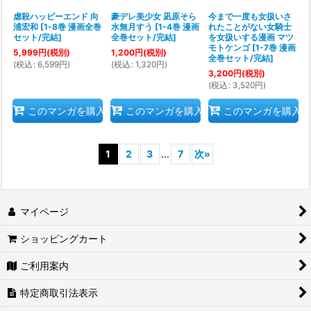
虐殺ハッピーエンド 向
豪デレ美少女 凪原そら
今まで一度も女扱いさ
浦宏和
[
1-8巻 漫画全巻
水無月すう
[
1-4巻 漫画
れたことがない女騎士
セット/完結
]
全巻セット/完結
]
を女扱いする漫画 マツ
モトケンゴ
[
1-7巻 漫画
5,999
円
(税別)
1,200
円
(税別)
全巻セット/完結
]
(
税込
:
6,599
円
)
(
税込
:
1,320
円
)
3,200
円
(税別)
(
税込
:
3,520
円
)
このマンガを購入
このマンガを購入
このマンガを購入
1
2
3
...
7
次
»
マイページ
ショッピングカート
ご利用案内
特定商取引法表示