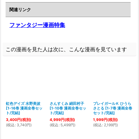
関連リンク
ファンタジー漫画特集
この漫画を見た人は次に、こんな漫画を見ています
虹色デイズ 水野美波
さんすくみ 絹田村子
プレイガールＫ ひうら
[
1-16巻 漫画全巻セッ
[
1-10巻 漫画全巻セッ
さとる
[
1-7巻 漫画全巻
ト/完結
]
ト/完結
]
セット/完結
]
3,400
円
(税別)
4,999
円
(税別)
1,999
円
(税別)
(
税込
:
3,740
円
)
(
税込
:
5,499
円
)
(
税込
:
2,199
円
)
(