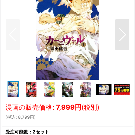
漫画の販売価格
:
7,999
円
(税別)
(
税込
:
8,799
円
)
受注可能数：2セット