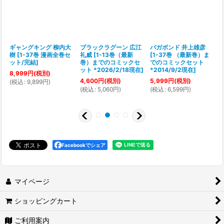
6
ギャングキング 柳内大
ブラックラグーン 広江
バガボンド 井上雄彦
樹
[
1-37巻 漫画全巻セ
礼威
[
1-13巻（最新
[
1-37巻 （最新巻）ま
[
ット/完結
]
巻）までのコミックセ
でのコミックセット
ット *2026/2/18現在
]
*2014/9/2現在
]
8,999
円
(税別)
4,600
円
(税別)
5,999
円
(税別)
(
税込
:
9,899
円
)
(
(
税込
:
5,060
円
)
(
税込
:
6,599
円
)
Facebookでシェア
マイページ
ショッピングカート
ご利用案内