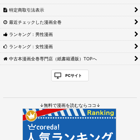
特定商取引法表示
最近チェックした漫画全巻
ランキング：男性漫画
ランキング：女性漫画
中古本漫画全巻専門店（紙書籍通販）TOPへ
PCサイト
↓無料で漫画を読むならココ↓