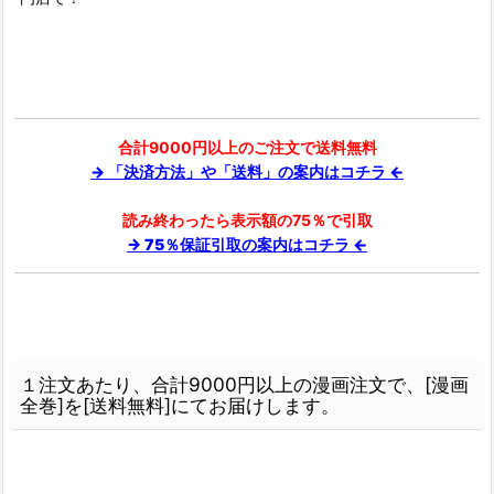
合計9000円以上のご注文で送料無料
→ 「決済方法」や「送料」の案内はコチラ ←
読み終わったら表示額の75％で引取
→ 75％保証引取の案内はコチラ ←
１注文あたり、合計9000円以上の漫画注文で、[漫画
全巻]を[送料無料]にてお届けします。