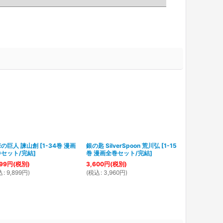
の巨人 諫山創
[
1-34巻 漫画
銀の匙 SilverSpoon 荒川弘
[
1-15
MAGI[マギ] 
セット/完結
]
巻 漫画全巻セット/完結
]
全巻セット/完
99
円
(税別)
3,600
円
(税別)
6,999
円
(税別
込
:
9,899
円
)
(
税込
:
3,960
円
)
(
税込
:
7,699
円