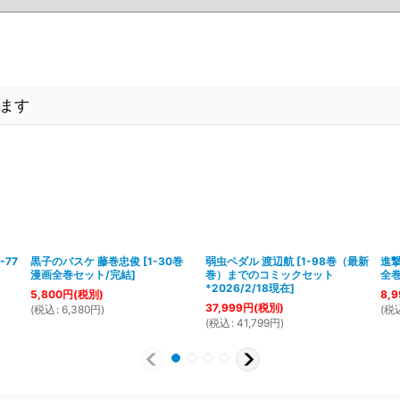
ます
1-77
黒子のバスケ 藤巻忠俊
[
1-30巻
弱虫ペダル 渡辺航
[
1-98巻（最新
進撃
漫画全巻セット/完結
]
巻）までのコミックセット
全巻
*2026/2/18現在
]
5,800
円
(税別)
8,9
37,999
円
(税別)
(
税込
:
6,380
円
)
(
税
(
税込
:
41,799
円
)