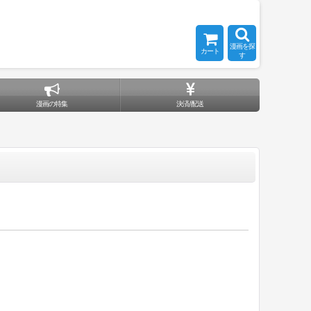
漫画を探
カート
す
漫画の特集
決済/配送