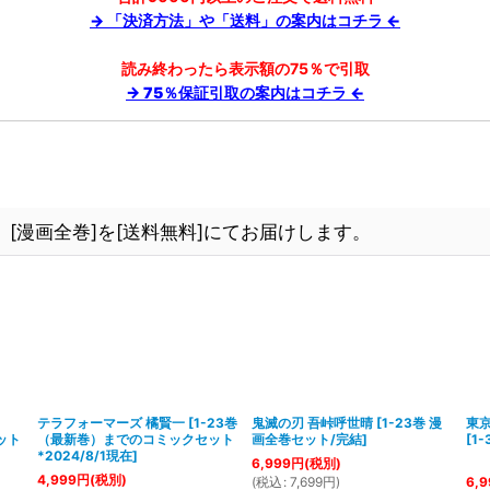
→ 「決済方法」や「送料」の案内はコチラ ←
読み終わったら表示額の75％で引取
→ 75％保証引取の案内はコチラ ←
[漫画全巻]を[送料無料]にてお届けします。
テラフォーマーズ 橘賢一
[
1-23巻
鬼滅の刃 吾峠呼世晴
[
1-23巻 漫
東
ット
（最新巻）までのコミックセット
画全巻セット/完結
]
[
1
*2024/8/1現在
]
6,999
円
(税別)
4,999
円
(税別)
(
税込
:
7,699
円
)
6,9