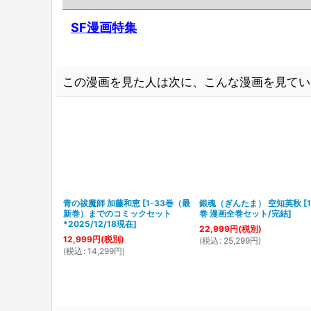
SF漫画特集
この漫画を見た人は次に、こんな漫画を見てい
青の祓魔師 加藤和恵
[
1-33巻（最
銀魂（ぎんたま） 空知英秋
[
新巻）までのコミックセット
巻 漫画全巻セット/完結
]
*2025/12/18現在
]
22,999
円
(税別)
12,999
円
(税別)
(
税込
:
25,299
円
)
(
税込
:
14,299
円
)