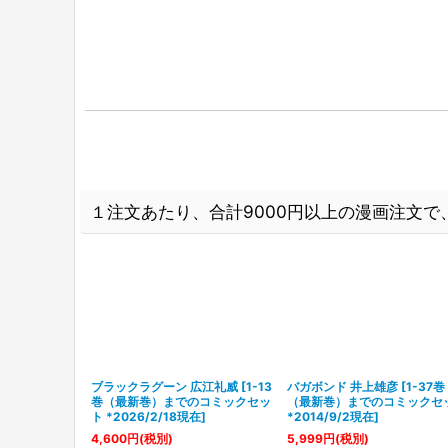
１注文あたり、合計9000円以上の漫画注文で、
内大樹
[
1-37巻
ブラックラグーン 広江礼威
[
1-13
バガボンド 井上雄彦
[
1-37巻
結
]
巻（最新巻）までのコミックセッ
（最新巻）までのコミックセ
ト *2026/2/18現在
]
*2014/9/2現在
]
4,600
円
(税別)
5,999
円
(税別)