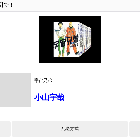
]で！
宇宙兄弟
小山宇哉