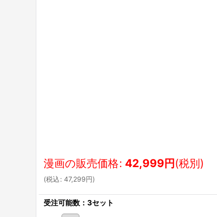
漫画の販売価格
:
42,999
円
(税別)
(
税込
:
47,299
円
)
受注可能数：3セット