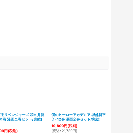
京卍リベンジャーズ 和久井健
僕のヒーローアカデミア 堀越耕平
-31巻 漫画全巻セット/完結
]
[
1-42巻 漫画全巻セット/完結
]
19,800
円
(税別)
(
税込
:
21,780
円
)
99
円
(税別)