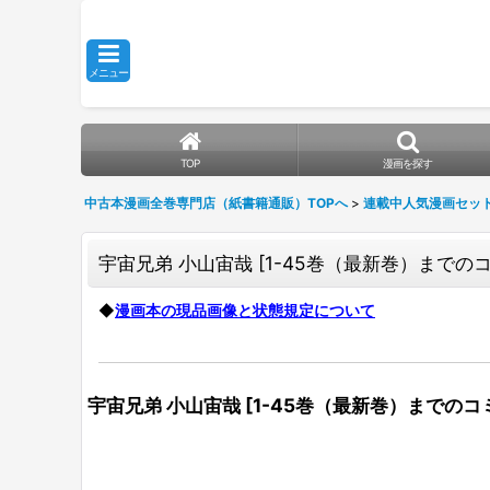
メニュー
TOP
漫画を探す
中古本漫画全巻専門店（紙書籍通販）TOPへ
>
連載中人気漫画セッ
宇宙兄弟 小山宙哉
[
1-45巻（最新巻）までのコミ
◆
漫画本の現品画像と状態規定について
宇宙兄弟 小山宙哉
[
1-45巻（最新巻）までのコミ