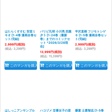
はたらくすすむ 安堂ミ
パリピ孔明 小川亮 四葉
半沢直樹 フジモトシゲ
キオ
[
1-4巻 漫画全巻セ
夕卜
[
1-24巻（最新
キ
[
1-5巻 漫画全巻セッ
ット/完結
]
巻）までのコミックセ
ト/完結
]
ット *2026/3/28現
2,999
円
(税別)
2,999
円
(税別)
在
]
(
税込
:
3,299
円
)
(
税込
:
3,299
円
)
13,999
円
(税別)
(
税込
:
15,399
円
)
このマンガを購入
このマンガを購入
このマンガを購入
はしっこアンサンブル
ハコヅメ 交番女子の逆
爆宴 士貴智志
[
1-5巻