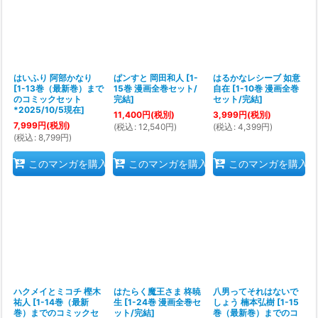
はいふり 阿部かなり
ぱンすと 岡田和人
[
1-
はるかなレシーブ 如意
[
1-13巻（最新巻）まで
15巻 漫画全巻セット/
自在
[
1-10巻 漫画全巻
のコミックセット
完結
]
セット/完結
]
*2025/10/5現在
]
11,400
円
(税別)
3,999
円
(税別)
7,999
円
(税別)
(
税込
:
12,540
円
)
(
税込
:
4,399
円
)
(
税込
:
8,799
円
)
このマンガを購入
このマンガを購入
このマンガを購入
ハクメイとミコチ 樫木
はたらく魔王さま 柊暁
八男ってそれはないで
祐人
[
1-14巻（最新
生
[
1-24巻 漫画全巻セ
しょう 楠本弘樹
[
1-15
巻）までのコミックセ
ット/完結
]
巻（最新巻）までのコ