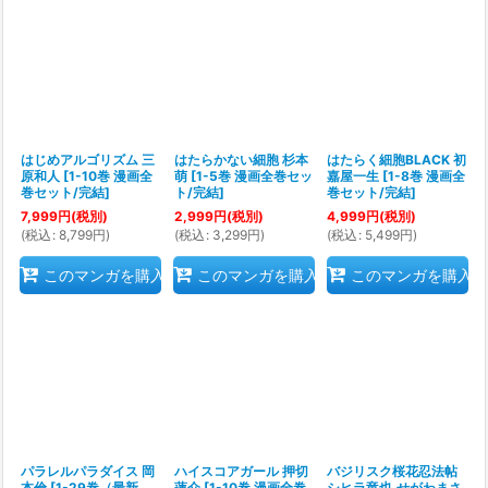
はじめアルゴリズム 三
はたらかない細胞 杉本
はたらく細胞BLACK 初
原和人
[
1-10巻 漫画全
萌
[
1-5巻 漫画全巻セッ
嘉屋一生
[
1-8巻 漫画全
巻セット/完結
]
ト/完結
]
巻セット/完結
]
7,999
円
(税別)
2,999
円
(税別)
4,999
円
(税別)
(
税込
:
8,799
円
)
(
税込
:
3,299
円
)
(
税込
:
5,499
円
)
このマンガを購入
このマンガを購入
このマンガを購入
パラレルパラダイス 岡
ハイスコアガール 押切
バジリスク桜花忍法帖
本倫
[
1-29巻（最新
蓮介
[
1-10巻 漫画全巻
シヒラ竜也,せがわまさ