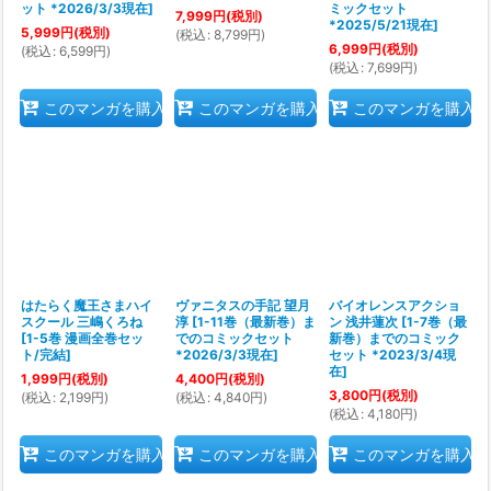
ット *2026/3/3現在
]
ミックセット
7,999
円
(税別)
*2025/5/21現在
]
5,999
円
(税別)
(
税込
:
8,799
円
)
6,999
円
(税別)
(
税込
:
6,599
円
)
(
税込
:
7,699
円
)
このマンガを購入
このマンガを購入
このマンガを購入
はたらく魔王さまハイ
ヴァニタスの手記 望月
バイオレンスアクショ
スクール 三嶋くろね
淳
[
1-11巻（最新巻）ま
ン 浅井蓮次
[
1-7巻（最
[
1-5巻 漫画全巻セッ
でのコミックセット
新巻）までのコミック
ト/完結
]
*2026/3/3現在
]
セット *2023/3/4現
在
]
1,999
円
(税別)
4,400
円
(税別)
3,800
円
(税別)
(
税込
:
2,199
円
)
(
税込
:
4,840
円
)
(
税込
:
4,180
円
)
このマンガを購入
このマンガを購入
このマンガを購入