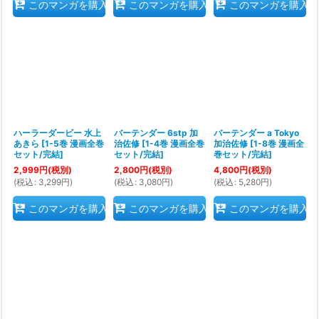
このマンガを購入
このマンガを購入
このマンガを購入
ハーラーダービー 水上
バーテンダー 6stp 加
バーテンダー a Tokyo
あきら
[
1-5巻 漫画全巻
治佐修
[
1-4巻 漫画全巻
加治佐修
[
1-8巻 漫画全
セット/完結
]
セット/完結
]
巻セット/完結
]
2,999
円
(税別)
2,800
円
(税別)
4,800
円
(税別)
(
税込
:
3,299
円
)
(
税込
:
3,080
円
)
(
税込
:
5,280
円
)
このマンガを購入
このマンガを購入
このマンガを購入