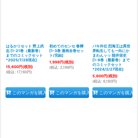
絞り込む
はるかリセット 野上武
初めてのセンセ 春輝
バキ外伝 烈海王は異世
志
[
1-21巻（最新巻）
[
1-3巻 漫画全巻セッ
界転生しても一向にか
までのコミックセット
ト/完結
]
まわんッッ 陸井栄史
*2025/7/28現在
]
[
1-9巻（最新巻）まで
1,999
円
(税別)
のコミックセット
15,600
円
(税別)
(
税込
:
2,199
円
)
*2024/2/27現在
]
(
税込
:
17,160
円
)
5,600
円
(税別)
(
税込
:
6,160
円
)
このマンガを購入
このマンガを購入
このマンガを購入