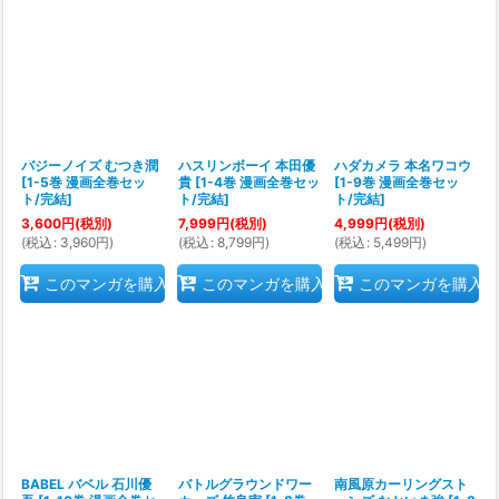
バジーノイズ むつき潤
ハスリンボーイ 本田優
ハダカメラ 本名ワコウ
[
1-5巻 漫画全巻セッ
貴
[
1-4巻 漫画全巻セッ
[
1-9巻 漫画全巻セッ
ト/完結
]
ト/完結
]
ト/完結
]
3,600
円
(税別)
7,999
円
(税別)
4,999
円
(税別)
(
税込
:
3,960
円
)
(
税込
:
8,799
円
)
(
税込
:
5,499
円
)
このマンガを購入
このマンガを購入
このマンガを購入
BABEL バベル 石川優
バトルグラウンドワー
南風原カーリングスト