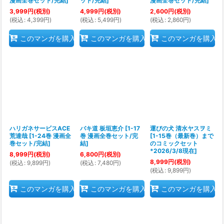
漫画全巻セット/完結
]
ット/完結
]
漫画全巻セット/完結
]
3,999
円
(税別)
4,999
円
(税別)
2,600
円
(税別)
(
税込
:
4,399
円
)
(
税込
:
5,499
円
)
(
税込
:
2,860
円
)
このマンガを購入
このマンガを購入
このマンガを購入
ハリガネサービスACE
バキ道 板垣恵介
[
1-17
運びの犬 清水ヤスヲミ
荒達哉
[
1-24巻 漫画全
巻 漫画全巻セット/完
[
1-15巻（最新巻）まで
巻セット/完結
]
結
]
のコミックセット
*2026/3/8現在
]
8,999
円
(税別)
6,800
円
(税別)
8,999
円
(税別)
(
税込
:
9,899
円
)
(
税込
:
7,480
円
)
(
税込
:
9,899
円
)
このマンガを購入
このマンガを購入
このマンガを購入