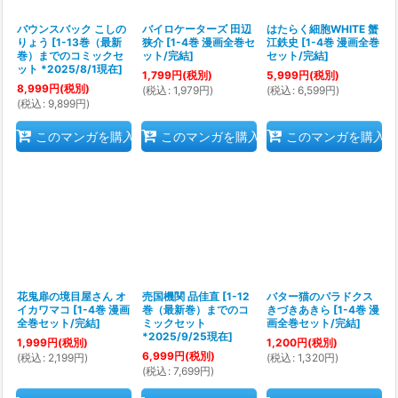
バウンスバック こしの
バイロケーターズ 田辺
はたらく細胞WHITE 蟹
りょう
[
1-13巻（最新
狭介
[
1-4巻 漫画全巻セ
江鉄史
[
1-4巻 漫画全巻
巻）までのコミックセ
ット/完結
]
セット/完結
]
ット *2025/8/1現在
]
1,799
円
(税別)
5,999
円
(税別)
8,999
円
(税別)
(
税込
:
1,979
円
)
(
税込
:
6,599
円
)
(
税込
:
9,899
円
)
このマンガを購入
このマンガを購入
このマンガを購入
花鬼扉の境目屋さん オ
売国機関 品佳直
[
1-12
バター猫のパラドクス
イカワマコ
[
1-4巻 漫画
巻（最新巻）までのコ
きづきあきら
[
1-4巻 漫
全巻セット/完結
]
ミックセット
画全巻セット/完結
]
*2025/9/25現在
]
1,999
円
(税別)
1,200
円
(税別)
6,999
円
(税別)
(
税込
:
2,199
円
)
(
税込
:
1,320
円
)
(
税込
:
7,699
円
)