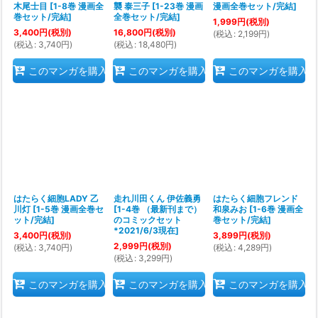
木尾士目
[
1-8巻 漫画全
襲 泰三子
[
1-23巻 漫画
漫画全巻セット/完結
]
巻セット/完結
]
全巻セット/完結
]
1,999
円
(税別)
3,400
円
(税別)
16,800
円
(税別)
(
税込
:
2,199
円
)
(
税込
:
3,740
円
)
(
税込
:
18,480
円
)
このマンガを購入
このマンガを購入
このマンガを購入
はたらく細胞LADY 乙
走れ川田くん 伊佐義勇
はたらく細胞フレンド
川灯
[
1-5巻 漫画全巻セ
[
1-4巻 （最新刊まで）
和泉みお
[
1-6巻 漫画全
ット/完結
]
のコミックセット
巻セット/完結
]
*2021/6/3現在
]
3,400
円
(税別)
3,899
円
(税別)
2,999
円
(税別)
(
税込
:
3,740
円
)
(
税込
:
4,289
円
)
(
税込
:
3,299
円
)
このマンガを購入
このマンガを購入
このマンガを購入