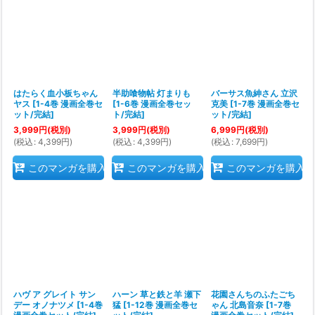
はたらく血小板ちゃん
半助喰物帖 灯まりも
バーサス魚紳さん 立沢
ヤス
[
1-4巻 漫画全巻セ
[
1-6巻 漫画全巻セッ
克美
[
1-7巻 漫画全巻セ
ット/完結
]
ト/完結
]
ット/完結
]
3,999
円
(税別)
3,999
円
(税別)
6,999
円
(税別)
(
税込
:
4,399
円
)
(
税込
:
4,399
円
)
(
税込
:
7,699
円
)
このマンガを購入
このマンガを購入
このマンガを購入
ハヴ ア グレイト サン
ハーン 草と鉄と羊 瀬下
花園さんちのふたごち
デー オノナツメ
[
1-4巻
猛
[
1-12巻 漫画全巻セ
ゃん 北島音奈
[
1-7巻