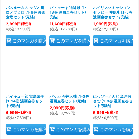
バスルームのぺペン 川
バトゥーキ 迫稔雄
[
1-
ハイリスクミッション
西ノブヒロ
[
1-6巻 漫画
18巻 漫画全巻セット/
セラピー 仲島歩
[
1-5巻
全巻セット/完結
]
完結
]
漫画全巻セット/完結
]
2,999
円
(税別)
11,600
円
(税別)
1,999
円
(税別)
(
税込
:
3,299
円
)
(
税込
:
12,760
円
)
(
税込
:
2,199
円
)
このマンガを購入
このマンガを購入
このマンガを購入
ハイキュー部 宮島京平
パッカ 今井大輔
[
1-5巻
はっぴーえんど 魚戸お
[
1-14巻 漫画全巻セッ
漫画全巻セット/完結
]
さむ
[
1-9巻 漫画全巻セ
ト/完結
]
ット/完結
]
2,999
円
(税別)
6,999
円
(税別)
5,999
円
(税別)
(
税込
:
3,299
円
)
(
税込
:
7,699
円
)
(
税込
:
6,599
円
)
このマンガを購入
このマンガを購入
このマンガを購入