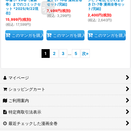
巻）までのコミックセ
セット/完結
]
き
[
1-7巻 漫画全巻セッ
ット *2025/9/22現
ト/完結
]
2,999
円
(税別)
在
]
2,400
円
(税別)
(
税込
:
3,299
円
)
15,999
円
(税別)
(
税込
:
2,640
円
)
(
税込
:
17,599
円
)
このマンガを購入
このマンガを購入
このマンガを購入
1
2
3
...
5
次
»
マイページ
ショッピングカート
ご利用案内
特定商取引法表示
最近チェックした漫画全巻