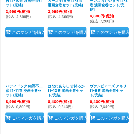
吾
[
1-10巻 漫画全巻セ
カーズ 竹良実
[
1-8巻
ーンズ なかいま強
[
1-8
ット/完結
]
漫画全巻セット/完結
]
巻 漫画全巻セット/完
結
]
3,999
円
(税別)
3,999
円
(税別)
6,600
円
(税別)
(
税込
:
4,399
円
)
(
税込
:
4,399
円
)
(
税込
:
7,260
円
)
このマンガを購入
このマンガを購入
このマンガを購入
バディドッグ 細野不二
はなにあらし 古鉢るか
ヴァンピアーズ アキリ
彦
[
1-11巻 漫画全巻セ
[
1-13巻 漫画全巻セッ
[
1-9巻 漫画全巻セッ
ット/完結
]
ト/完結
]
ト/完結
]
8,999
円
(税別)
8,400
円
(税別)
6,400
円
(税別)
(
税込
:
9,899
円
)
(
税込
:
9,240
円
)
(
税込
:
7,040
円
)
このマンガを購入
このマンガを購入
このマンガを購入