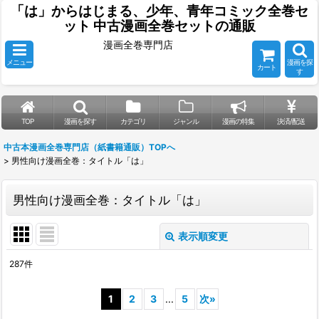
「は」からはじまる、少年、青年コミック全巻セ
ット 中古漫画全巻セットの通販
漫画全巻専門店
メニュー
漫画を探
カート
す
TOP
漫画を探す
カテゴリ
ジャンル
漫画の特集
決済/配送
中古本漫画全巻専門店（紙書籍通販）TOPへ
>
男性向け漫画全巻：タイトル「は」
男性向け漫画全巻：タイトル「は」
表示順変更
閉じる
287
件
表示数
:
1
2
3
...
5
次
»
並び順
: