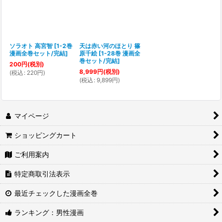
ソラオト 高宮智
[
1-2巻
天は赤い河のほとり 篠
漫画全巻セット/完結
]
原千絵
[
1-28巻 漫画全
巻セット/完結
]
200
円
(税別)
8,999
円
(税別)
(
税込
:
220
円
)
(
税込
:
9,899
円
)
マイページ
ショッピングカート
ご利用案内
特定商取引法表示
最近チェックした漫画全巻
ランキング：男性漫画