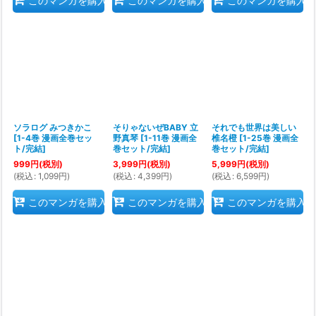
このマンガを購入
このマンガを購入
このマンガを購入
ソラログ みつきかこ
そりゃないぜBABY 立
それでも世界は美しい
[
1-4巻 漫画全巻セッ
野真琴
[
1-11巻 漫画全
椎名橙
[
1-25巻 漫画全
ト/完結
]
巻セット/完結
]
巻セット/完結
]
999
円
(税別)
3,999
円
(税別)
5,999
円
(税別)
(
税込
:
1,099
円
)
(
税込
:
4,399
円
)
(
税込
:
6,599
円
)
このマンガを購入
このマンガを購入
このマンガを購入