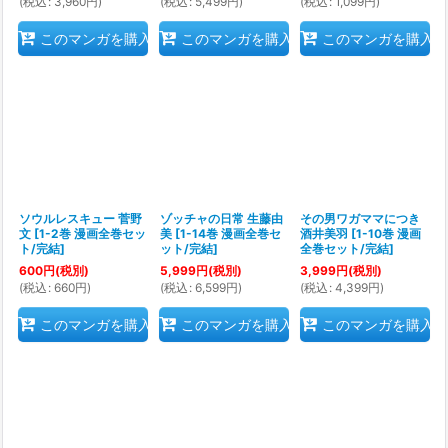
(
税込
:
3,960
円
)
(
税込
:
5,499
円
)
(
税込
:
1,099
円
)
このマンガを購入
このマンガを購入
このマンガを購入
ソウルレスキュー 菅野
ゾッチャの日常 生藤由
その男ワガママにつき
文
[
1-2巻 漫画全巻セッ
美
[
1-14巻 漫画全巻セ
酒井美羽
[
1-10巻 漫画
ト/完結
]
ット/完結
]
全巻セット/完結
]
600
円
(税別)
5,999
円
(税別)
3,999
円
(税別)
(
税込
:
660
円
)
(
税込
:
6,599
円
)
(
税込
:
4,399
円
)
このマンガを購入
このマンガを購入
このマンガを購入