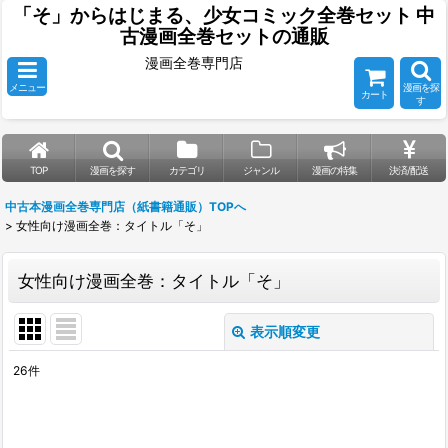
「そ」からはじまる、少女コミック全巻セット 中
古漫画全巻セットの通販
漫画全巻専門店
メニュー
漫画を探
カート
す
TOP
漫画を探す
カテゴリ
ジャンル
漫画の特集
決済/配送
中古本漫画全巻専門店（紙書籍通販）TOPへ
>
女性向け漫画全巻：タイトル「そ」
女性向け漫画全巻：タイトル「そ」
表示順変更
閉じる
26
件
表示数
:
並び順
: