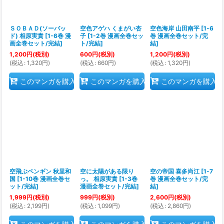
ＳＯＢＡＤ(ソーバッ
空色アゲハ くまがい杏
空色海岸 山田南平
[
1-6
ド) 相原実貴
[
1-6巻 漫
子
[
1-2巻 漫画全巻セッ
巻 漫画全巻セット/完
画全巻セット/完結
]
ト/完結
]
結
]
1,200
円
(税別)
600
円
(税別)
1,200
円
(税別)
(
税込
:
1,320
円
)
(
税込
:
660
円
)
(
税込
:
1,320
円
)
このマンガを購入
このマンガを購入
このマンガを購入
空飛ぶペンギン 秋里和
空に太陽がある限り
空の帝国 喜多尚江
[
1-7
国
[
1-10巻 漫画全巻セ
っ。 相原実貴
[
1-3巻
巻 漫画全巻セット/完
ット/完結
]
漫画全巻セット/完結
]
結
]
1,999
円
(税別)
999
円
(税別)
2,600
円
(税別)
(
税込
:
2,199
円
)
(
税込
:
1,099
円
)
(
税込
:
2,860
円
)