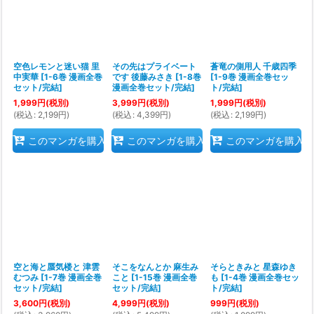
絞り込む
空色レモンと迷い猫 里
その先はプライベート
蒼竜の側用人 千歳四季
中実華
[
1-6巻 漫画全巻
です 後藤みさき
[
1-8巻
[
1-9巻 漫画全巻セッ
セット/完結
]
漫画全巻セット/完結
]
ト/完結
]
1,999
円
(税別)
3,999
円
(税別)
1,999
円
(税別)
(
税込
:
2,199
円
)
(
税込
:
4,399
円
)
(
税込
:
2,199
円
)
このマンガを購入
このマンガを購入
このマンガを購入
空と海と蜃気楼と 津雲
そこをなんとか 麻生み
そらときみと 星森ゆき
むつみ
[
1-7巻 漫画全巻
こと
[
1-15巻 漫画全巻
も
[
1-4巻 漫画全巻セッ
セット/完結
]
セット/完結
]
ト/完結
]
3,600
円
(税別)
4,999
円
(税別)
999
円
(税別)