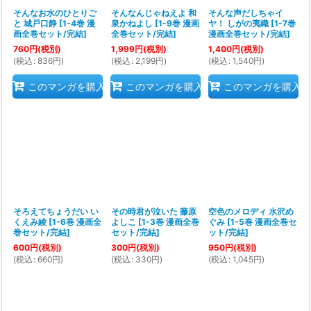
そんなお水のひとりご
そんなんじゃねえよ 和
そんな声だしちゃイ
と 城戸口静
[
1-4巻 漫
泉かねよし
[
1-9巻 漫画
ヤ！ しがの夷織
[
1-7巻
画全巻セット/完結
]
全巻セット/完結
]
漫画全巻セット/完結
]
760
円
(税別)
1,999
円
(税別)
1,400
円
(税別)
(
税込
:
836
円
)
(
税込
:
2,199
円
)
(
税込
:
1,540
円
)
このマンガを購入
このマンガを購入
このマンガを購入
そろえてちょうだい い
その時君が泣いた 藤原
空色のメロディ 水沢め
くえみ綾
[
1-6巻 漫画全
よしこ
[
1-3巻 漫画全巻
ぐみ
[
1-5巻 漫画全巻セ
巻セット/完結
]
セット/完結
]
ット/完結
]
600
円
(税別)
300
円
(税別)
950
円
(税別)
(
税込
:
660
円
)
(
税込
:
330
円
)
(
税込
:
1,045
円
)