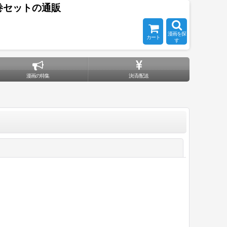
巻セットの通販
漫画を探
カート
す
漫画の特集
決済/配送
閉じる