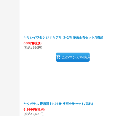
ヤサシイワタシ ひぐちアサ
[
1-2巻 漫画全巻セット/完結
]
600
円
(税別)
(
税込
:
660
円
)
このマンガを購入
ヤタガラス 愛原司
[
1-26巻 漫画全巻セット/完結
]
6,999
円
(税別)
(
税込
:
7,699
円
)