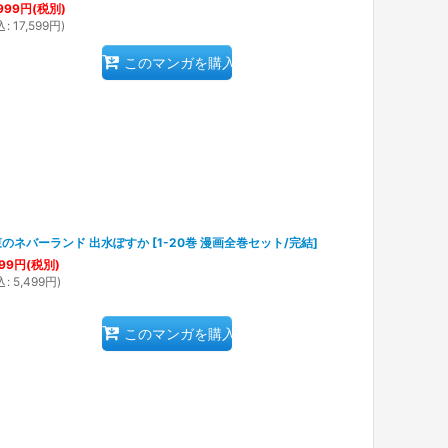
999
円
(税別)
込
:
17,599
円
)
このマンガを購入
束のネバーランド 出水ぽすか
[
1-20巻 漫画全巻セット/完結
]
99
円
(税別)
込
:
5,499
円
)
このマンガを購入