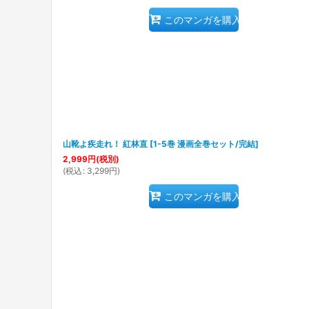
このマンガを購入
山靴よ疾走れ！ 紅林直
[
1-5巻 漫画全巻セット/完結
]
2,999
円
(税別)
(
税込
:
3,299
円
)
このマンガを購入