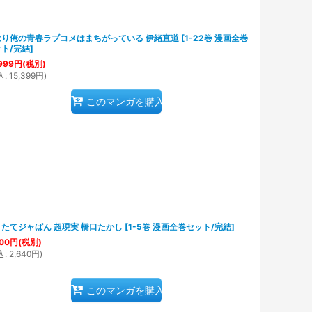
はり俺の青春ラブコメはまちがっている 伊緒直道
[
1-22巻 漫画全巻
ト/完結
]
999
円
(税別)
込
:
15,399
円
)
このマンガを購入
たてジャぱん 超現実 橋口たかし
[
1-5巻 漫画全巻セット/完結
]
00
円
(税別)
込
:
2,640
円
)
このマンガを購入