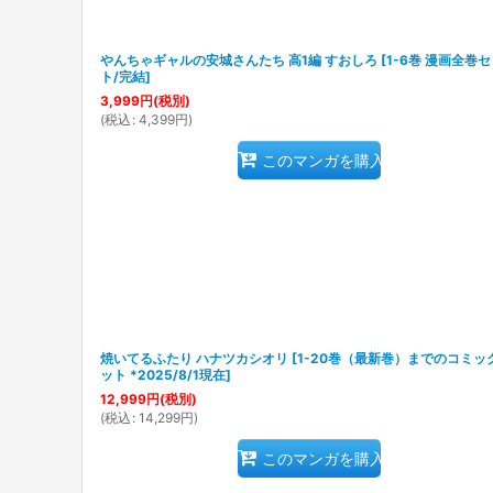
やんちゃギャルの安城さんたち 高1編 すおしろ
[
1-6巻 漫画全巻
ト/完結
]
3,999
円
(税別)
(
税込
:
4,399
円
)
このマンガを購入
焼いてるふたり ハナツカシオリ
[
1-20巻（最新巻）までのコミッ
ット *2025/8/1現在
]
12,999
円
(税別)
(
税込
:
14,299
円
)
このマンガを購入