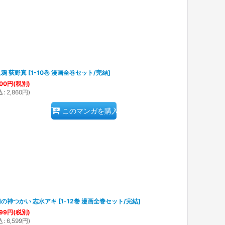
鴉 荻野真
[
1-10巻 漫画全巻セット/完結
]
00
円
(税別)
込
:
2,860
円
)
このマンガを購入
刀の神つかい 志水アキ
[
1-12巻 漫画全巻セット/完結
]
99
円
(税別)
込
:
6,599
円
)