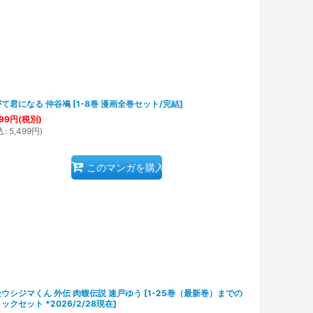
て君になる 仲谷鳰
[
1-8巻 漫画全巻セット/完結
]
99
円
(税別)
込
:
5,499
円
)
このマンガを購入
ウシジマくん 外伝 肉蝮伝説 速戸ゆう
[
1-25巻（最新巻）までの
ックセット *2026/2/28現在
]