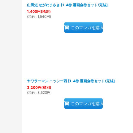
山風短 せがわまさき
[
1-4巻 漫画全巻セット/完結
]
1,400
円
(税別)
(
税込
:
1,540
円
)
このマンガを購入
ヤワラーマン ニッシー西
[
1-4巻 漫画全巻セット/完結
]
3,200
円
(税別)
(
税込
:
3,520
円
)
このマンガを購入