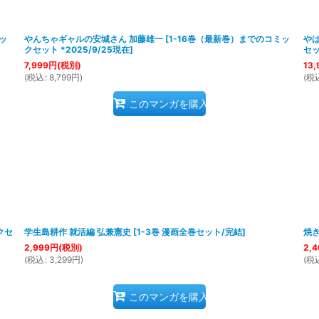
絞り込む
セッ
やんちゃギャルの安城さん 加藤雄一
[
1-16巻（最新巻）までのコミッ
や
クセット *2025/9/25現在
]
セッ
7,999
円
(税別)
13,
(
税込
:
8,799
円
)
(
税
このマンガを購入
クセ
学生島耕作 就活編 弘兼憲史
[
1-3巻 漫画全巻セット/完結
]
焼き
2,999
円
(税別)
2,4
(
税込
:
3,299
円
)
(
税
このマンガを購入