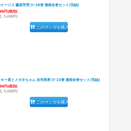
イージス 藤原芳秀
[
1-26巻 漫画全巻セット/完結
]
99
円
(税別)
込
:
5,499
円
)
このマンガを購入
ンキー君とメガネちゃん 吉河美希
[
1-23巻 漫画全巻セット/完結
]
99
円
(税別)
込
:
5,499
円
)
このマンガを購入