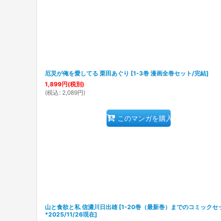
厄災が俺を愛してる 栗田あぐり
[
1-3巻 漫画全巻セット/完結
]
1,899
円
(税別)
(
税込
:
2,089
円
)
このマンガを購入
山と食欲と私 信濃川日出雄
[
1-20巻（最新巻）までのコミックセ
*2025/11/26現在
]