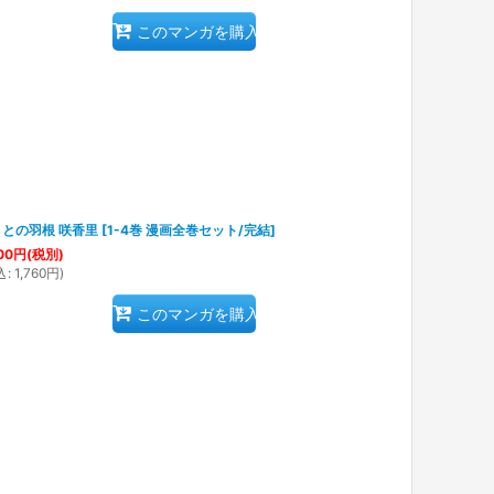
このマンガを購入
との羽根 咲香里
[
1-4巻 漫画全巻セット/完結
]
00
円
(税別)
込
:
1,760
円
)
このマンガを購入