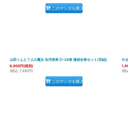
このマンガを購入
山田くんと７人の魔女 吉河美希
[
1-28巻 漫画全巻セット/完結
]
やま
6,800
円
(税別)
1,6
(
税込
:
7,480
円
)
(
税
このマンガを購入