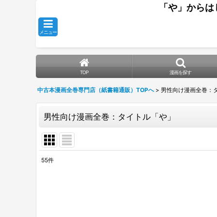
「や」からは
メニュー
TOP
漫画を探す
中古本漫画全巻専門店（紙書籍通販）TOPへ
>
男性向け漫画全巻：
男性向け漫画全巻：タイトル「や」
55
件
表示数
:
並び順
: