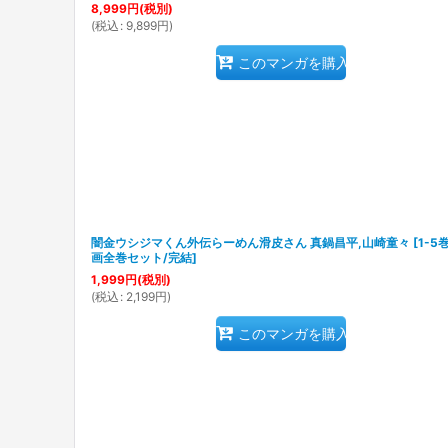
8,999
円
(税別)
(
税込
:
9,899
円
)
このマンガを購入
闇金ウシジマくん外伝らーめん滑皮さん 真鍋昌平,山崎童々
[
1-5
画全巻セット/完結
]
1,999
円
(税別)
(
税込
:
2,199
円
)
このマンガを購入