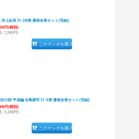
 井上紀良
[
1-29巻 漫画全巻セット/完結
]
00
円
(税別)
込
:
7,260
円
)
このマンガを購入
狂の詩 平成編 水島新司
[
1-3巻 漫画全巻セット/完結
]
99
円
(税別)
込
:
3,299
円
)
このマンガを購入