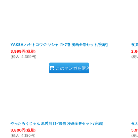
YAKSA ハヤトコウジ ヤシャ
[
1-7巻 漫画全巻セット/完結
]
夜叉
3,999
円
(税別)
2,6
(
税込
:
4,399
円
)
(
税
このマンガを購入
やったろうじゃん 原秀則
[
1-19巻 漫画全巻セット/完結
]
夜
3,800
円
(税別)
5,9
(
税込
:
4,180
円
)
(
税