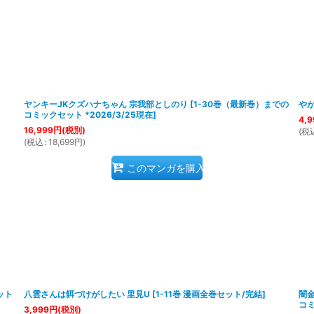
ヤンキーJKクズハナちゃん 宗我部としのり
[
1-30巻（最新巻）までの
やが
コミックセット *2026/3/25現在
]
4,9
16,999
円
(税別)
(
税
(
税込
:
18,699
円
)
このマンガを購入
ット
八雲さんは餌づけがしたい 里見U
[
1-11巻 漫画全巻セット/完結
]
闇金
コミ
3,999
円
(税別)