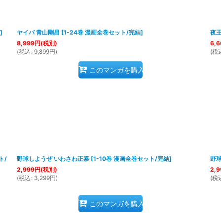
]
ヤイバ 青山剛昌
[
1-24巻 漫画全巻セット/完結
]
夜王
8,999
円
(税別)
6,6
(
税込
:
9,899
円
)
(
税
このマンガを購入
ト/
野球しようぜ いわさわ正泰
[
1-10巻 漫画全巻セット/完結
]
野球
2,999
円
(税別)
2,9
(
税込
:
3,299
円
)
(
税
このマンガを購入