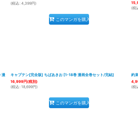
15,
(
税込
:
4,399
円
)
(
税
このマンガを購入
巻 漫
キャプテン[完全版] ちばあきお
[
1-18巻 漫画全巻セット/完結
]
約
16,999
円
(税別)
4,9
(
税込
:
18,699
円
)
(
税
このマンガを購入