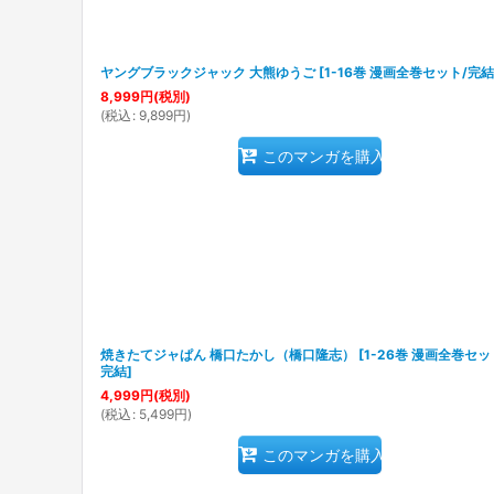
ヤングブラックジャック 大熊ゆうご
[
1-16巻 漫画全巻セット/完結
8,999
円
(税別)
(
税込
:
9,899
円
)
このマンガを購入
焼きたてジャぱん 橋口たかし（橋口隆志）
[
1-26巻 漫画全巻セッ
完結
]
4,999
円
(税別)
(
税込
:
5,499
円
)
このマンガを購入