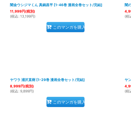
闇金ウシジマくん 真鍋昌平
[
1-46巻 漫画全巻セット/完結
]
闇の
11,999
円
(税別)
4,9
(
税込
:
13,199
円
)
(
税
このマンガを購入
ヤワラ 浦沢直樹
[
1-29巻 漫画全巻セット/完結
]
ヤ
8,999
円
(税別)
4,9
(
税込
:
9,899
円
)
(
税
このマンガを購入