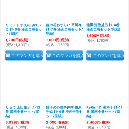
リミット すえのぶけい
龍の花わずらい 草川為
龍鳳 河惣益巳
[
1-4巻
こ
[
1-6巻 漫画全巻セッ
[
1-7巻 漫画全巻セット/
漫画全巻セット/完結
]
ト/完結
]
完結
]
1,600
円
(税別)
1,200
円
(税別)
1,600
円
(税別)
(
税込
:
1,760
円
)
(
税込
:
1,320
円
)
(
税込
:
1,760
円
)
このマンガを購入
このマンガを購入
このマンガを購入
リョウ 上田倫子
[
1-13
陵子の心霊事件簿 篠原
ReReハロ 南塔子
[
1-11
巻 漫画全巻セット/完
千絵
[
1-4巻 漫画全巻セ
巻 漫画全巻セット/完
結
]
ット/完結
]
結
]
3,999
円
(税別)
2,600
円
(税別)
2,400
円
(税別)
(
税込
:
4,399
円
)
(
税込
:
2,860
円
)
(
税込
:
2,640
円
)