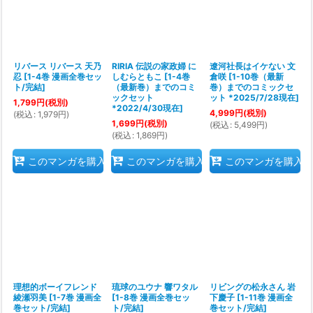
絞り込む
リバース リバース 天乃
RIRIA 伝説の家政婦 に
遼河社長はイケない 文
忍
[
1-4巻 漫画全巻セッ
しむらともこ
[
1-4巻
倉咲
[
1-10巻（最新
ト/完結
]
（最新巻）までのコミ
巻）までのコミックセ
ックセット
ット *2025/7/28現在
]
1,799
円
(税別)
*2022/4/30現在
]
4,999
円
(税別)
(
税込
:
1,979
円
)
1,699
円
(税別)
(
税込
:
5,499
円
)
(
税込
:
1,869
円
)
このマンガを購入
このマンガを購入
このマンガを購入
理想的ボーイフレンド
琉球のユウナ 響ワタル
リビングの松永さん 岩
綾瀬羽美
[
1-7巻 漫画全
[
1-8巻 漫画全巻セッ
下慶子
[
1-11巻 漫画全
巻セット/完結
]
ト/完結
]
巻セット/完結
]