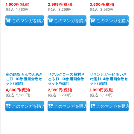
1,600
円
(税別)
2,999
円
(税別)
3,600
円
(税別)
(
税込
:
1,760
円
)
(
税込
:
3,299
円
)
(
税込
:
3,960
円
)
このマンガを購入
このマンガを購入
このマンガを購入
竜の結晶 もんでんあき
リアルクローズ 槇村さ
リネンとガーゼ あいざ
こ
[
1-10巻 漫画全巻セ
とる
[
1-13巻 漫画全巻
わ遥
[
1-4巻 漫画全巻セ
ット/完結
]
セット/完結
]
ット/完結
]
4,800
円
(税別)
2,999
円
(税別)
1,999
円
(税別)
(
税込
:
5,280
円
)
(
税込
:
3,299
円
)
(
税込
:
2,199
円
)
このマンガを購入
このマンガを購入
このマンガを購入