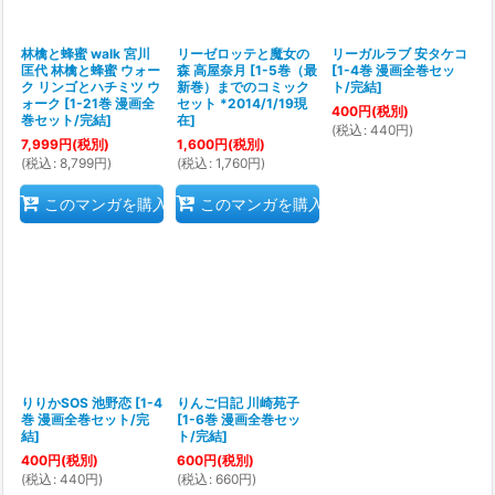
林檎と蜂蜜 walk 宮川
リーゼロッテと魔女の
リーガルラブ 安タケコ
匡代 林檎と蜂蜜 ウォー
森 高屋奈月
[
1-5巻（最
[
1-4巻 漫画全巻セッ
ク リンゴとハチミツ ウ
新巻）までのコミック
ト/完結
]
ォーク
[
1-21巻 漫画全
セット *2014/1/19現
400
円
(税別)
巻セット/完結
]
在
]
(
税込
:
440
円
)
7,999
円
(税別)
1,600
円
(税別)
(
税込
:
8,799
円
)
(
税込
:
1,760
円
)
このマンガを購入
このマンガを購入
りりかSOS 池野恋
[
1-4
りんご日記 川崎苑子
巻 漫画全巻セット/完
[
1-6巻 漫画全巻セッ
結
]
ト/完結
]
400
円
(税別)
600
円
(税別)
(
税込
:
440
円
)
(
税込
:
660
円
)