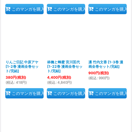
このマンガを購入
このマンガを購入
このマンガを購入
りんご日記 中原アヤ
林檎と蜂蜜 宮川匡代
凛 竹内文香
[
1-3巻 漫
[
1-2巻 漫画全巻セッ
[
1-22巻 漫画全巻セッ
画全巻セット/完結
]
ト/完結
]
ト/完結
]
900
円
(税別)
380
円
(税別)
4,400
円
(税別)
(
税込
:
990
円
)
(
税込
:
418
円
)
(
税込
:
4,840
円
)
このマンガを購入
このマンガを購入
このマンガを購入