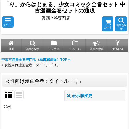
「り」からはじまる、少女コミック全巻セット 中
古漫画全巻セットの通販
漫画全巻専門店
メニュー
漫画を探
カート
す
TOP
漫画を探す
カテゴリ
ジャンル
漫画の特集
決済/配送
中古本漫画全巻専門店（紙書籍通販）TOPへ
>
女性向け漫画全巻：タイトル「り」
女性向け漫画全巻：タイトル「り」
表示順変更
閉じる
23
件
表示数
:
並び順
: