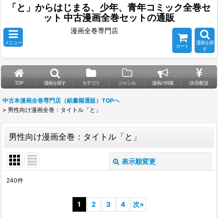
「と」からはじまる、少年、青年コミック全巻セ
ット 中古漫画全巻セットの通販
漫画全巻専門店
メニュー
漫画を探
カート
す
TOP
漫画を探す
カテゴリ
ジャンル
漫画の特集
決済/配送
中古本漫画全巻専門店（紙書籍通販）TOPへ
>
男性向け漫画全巻：タイトル「と」
男性向け漫画全巻：タイトル「と」
表示順変更
閉じる
240
件
表示数
:
1
2
3
4
次
»
並び順
: