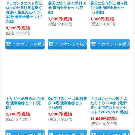
ドラゴンクエスト列伝
曇天に笑う 唐々煙
[
1-6
曇天に笑う外伝 唐々煙
ロトの紋章紋章を継ぐ
巻 漫画全巻セット/完
[
1-3巻 漫画全巻セッ
者達へ 藤原カムイ
[
1-
結
]
ト/完結
]
34巻 漫画全巻セット/
1,999
円
(税別)
1,300
円
(税別)
完結
]
(
税込
:
2,199
円
)
(
税込
:
1,430
円
)
8,999
円
(税別)
(
税込
:
9,899
円
)
このマンガを購入
このマンガを購入
このマンガを購入
トリガー 武村勇治
[
1-5
Dr.プリズナー 上田敦夫
ドラゴンボール超 とよ
巻 漫画全巻セット/完
[
1-4巻 漫画全巻セッ
たろう
[
1-24巻（最新
結
]
ト/完結
]
巻）までのコミックセ
ット *2025/7/19現在
]
2,200
円
(税別)
1,800
円
(税別)
12,999
円
(税別)
(
税込
:
2,420
円
)
(
税込
:
1,980
円
)
(
税込
:
14,299
円
)
このマンガを購入
このマンガを購入
このマンガを購入