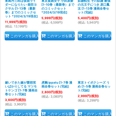
東島丹三郎は仮面ライ
東京貧困女子 小田原愛
奴隷転生 その奴隷 最強
ダーになりたい 柴田ヨ
[
1-10巻（最新巻）まで
の元王子につき 原口鳳
クサル
[
1-13巻（最新
のコミックセット
汰
[
1-13巻 漫画全巻セ
巻）までのコミックセ
*2024/3/19現在
]
ット/完結
]
ット *2024/3/19現在
]
5,999
円
(税別)
5,400
円
(税別)
11,999
円
(税別)
(
税込
:
6,599
円
)
(
税込
:
5,940
円
)
(
税込
:
13,199
円
)
このマンガを購入
このマンガを購入
このマンガを購入
嫁いできた嫁が愛想笑
虎鶫 ippatu
[
1-7巻 漫
東京トイボクシーズ う
いばかりしてる マツモ
画全巻セット/完結
]
め
[
1-5巻 漫画全巻セッ
トケンゴ
[
1-7巻 漫画全
ト/完結
]
2,800
円
(税別)
巻セット/完結
]
2,999
円
(税別)
(
税込
:
3,080
円
)
3,600
円
(税別)
(
税込
:
3,299
円
)
(
税込
:
3,960
円
)
このマンガを購入
このマンガを購入
このマンガを購入