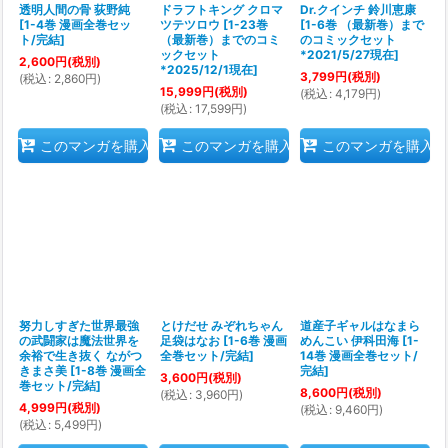
透明人間の骨 荻野純
ドラフトキング クロマ
Dr.クインチ 鈴川恵康
[
1-4巻 漫画全巻セッ
ツテツロウ
[
1-23巻
[
1-6巻 （最新巻）まで
ト/完結
]
（最新巻）までのコミ
のコミックセット
ックセット
*2021/5/27現在
]
2,600
円
(税別)
*2025/12/1現在
]
3,799
円
(税別)
(
税込
:
2,860
円
)
15,999
円
(税別)
(
税込
:
4,179
円
)
(
税込
:
17,599
円
)
このマンガを購入
このマンガを購入
このマンガを購入
努力しすぎた世界最強
とけだせ みぞれちゃん
道産子ギャルはなまら
の武闘家は魔法世界を
足袋はなお
[
1-6巻 漫画
めんこい 伊科田海
[
1-
余裕で生き抜く ながつ
全巻セット/完結
]
14巻 漫画全巻セット/
きまさ美
[
1-8巻 漫画全
完結
]
3,600
円
(税別)
巻セット/完結
]
8,600
円
(税別)
(
税込
:
3,960
円
)
4,999
円
(税別)
(
税込
:
9,460
円
)
(
税込
:
5,499
円
)