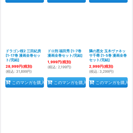
ドラゴン桜2 三田紀房
ドロ刑 福田秀
[
1-7巻
隣の悪女 玉木ヴァネッ
[
1-17巻 漫画全巻セッ
漫画全巻セット/完結
]
サ千尋
[
1-5巻 漫画全巻
ト/完結
]
セット/完結
]
1,999
円
(税別)
28,999
円
(税別)
2,999
円
(税別)
(
税込
:
2,199
円
)
(
税込
:
31,899
円
)
(
税込
:
3,299
円
)
このマンガを購入
このマンガを購入
このマンガを購入