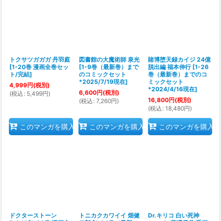
トクサツガガガ 丹羽庭
図書館の大魔術師 泉光
賭博堕天録カイジ 24億
[
1-20巻 漫画全巻セッ
[
1-9巻（最新巻）まで
脱出編 福本伸行
[
1-26
ト/完結
]
のコミックセット
巻（最新巻）までのコ
*2025/7/19現在
]
ミックセット
4,999
円
(税別)
*2024/4/16現在
]
6,600
円
(税別)
(
税込
:
5,499
円
)
16,800
円
(税別)
(
税込
:
7,260
円
)
(
税込
:
18,480
円
)
このマンガを購入
このマンガを購入
このマンガを購入
ドクターストーン
トニカクカワイイ 畑健
Dr.キリコ 白い死神