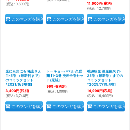
11,600
円
(税別)
(
税込
:
9,899
円
)
(
税込
:
12,760
円
)
このマンガを購入
このマンガを購入
このマンガを購入
兎にも角にも 穐山きえ
トーキョーバベル 久世
桃源暗鬼 漆原侑来
[
1-
[
1-5巻 （最新刊まで）
蘭
[
1-3巻 漫画全巻セッ
25巻（最新巻）までの
のコミックセット
ト/完結
]
コミックセット
*2021/6/3現在
]
*2025/7/19現在
]
999
円
(税別)
3,400
円
(税別)
14,999
円
(税別)
(
税込
:
1,099
円
)
(
税込
:
3,740
円
)
(
税込
:
16,499
円
)
このマンガを購入
このマンガを購入
このマンガを購入