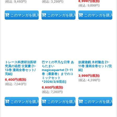
8,999
円
(税別)
(
税込
:
9,460
円
)
(
税込
:
3,299
円
)
(
税込
:
9,899
円
)
このマンガを購入
このマンガを購入
このマンガを購入
トレース科捜研法医研
巴マミの平凡な日常 あ
奴隷遊戯 木村隆志
[
1-
究員の追想 古賀慶
[
1-
らたまい
11巻 漫画全巻セット/完
13巻 漫画全巻セット/
magicaquartet
[
1-11
結
]
完結
]
巻（最新巻）までのコ
3,999
円
(税別)
ミックセット
6,400
円
(税別)
(
税込
:
4,399
円
)
*2026/3/8現在
]
(
税込
:
7,040
円
)
6,600
円
(税別)
(
税込
:
7,260
円
)
このマンガを購入
このマンガを購入
このマンガを購入