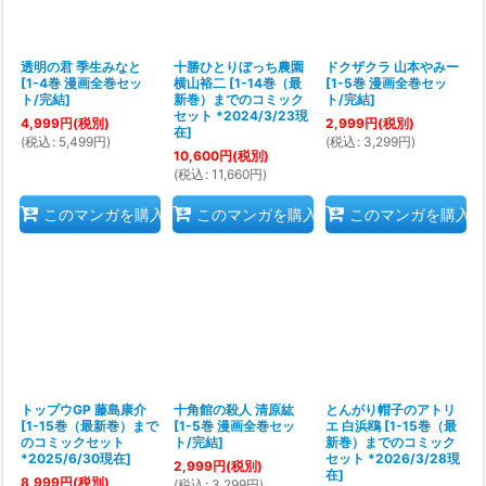
透明の君 季生みなと
十勝ひとりぼっち農園
ドクザクラ 山本やみー
[
1-4巻 漫画全巻セッ
横山裕二
[
1-14巻（最
[
1-5巻 漫画全巻セッ
ト/完結
]
新巻）までのコミック
ト/完結
]
セット *2024/3/23現
4,999
円
(税別)
2,999
円
(税別)
在
]
(
税込
:
5,499
円
)
(
税込
:
3,299
円
)
10,600
円
(税別)
(
税込
:
11,660
円
)
このマンガを購入
このマンガを購入
このマンガを購入
トップウGP 藤島康介
十角館の殺人 清原紘
とんがり帽子のアトリ
[
1-15巻（最新巻）まで
[
1-5巻 漫画全巻セッ
エ 白浜鴎
[
1-15巻（最
のコミックセット
ト/完結
]
新巻）までのコミック
*2025/6/30現在
]
セット *2026/3/28現
2,999
円
(税別)
在
]
8,999
円
(税別)
(
税込
:
3,299
円
)