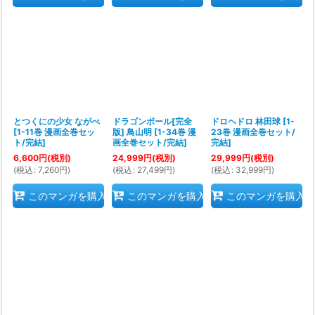
とつくにの少女 ながべ
ドラゴンボール[完全
ドロヘドロ 林田球
[
1-
[
1-11巻 漫画全巻セッ
版] 鳥山明
[
1-34巻 漫
23巻 漫画全巻セット/
ト/完結
]
画全巻セット/完結
]
完結
]
6,600
円
(税別)
24,999
円
(税別)
29,999
円
(税別)
(
税込
:
7,260
円
)
(
税込
:
27,499
円
)
(
税込
:
32,999
円
)
このマンガを購入
このマンガを購入
このマンガを購入