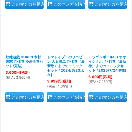
このマンガを購入
このマンガを購入
このマンガを購入
奴隷遊戯 GUREN 木村
トマトイプーのリコピ
ドラゴンボールSD オオ
隆志
[
1-8巻 漫画全巻セ
ン 大石浩二
[
1-8巻（最
イシナホ
[
1-11巻（最新
ット/完結
]
新巻）までのコミック
巻）までのコミックセ
セット *2024/3/23現
ット *2025/7/24現在
]
3,600
円
(税別)
在
]
6,600
円
(税別)
(
税込
:
3,960
円
)
3,999
円
(税別)
(
税込
:
7,260
円
)
(
税込
:
4,399
円
)
このマンガを購入
このマンガを購入
このマンガを購入