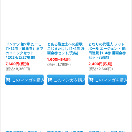
絞り込む
ドンケツ 第2章 たーし
とある飛空士への恋歌
となりの代理人 フット
[
1-12巻（最新巻）まで
こじまたけし
[
1-4巻 漫
ボール エージェント 能
のコミックセット
画全巻セット/完結
]
田達規
[
1-4巻 漫画全巻
*2024/2/27現在
]
セット/完結
]
1,600
円
(税別)
7,600
円
(税別)
2,400
円
(税別)
(
税込
:
1,760
円
)
(
税込
:
8,360
円
)
(
税込
:
2,640
円
)
このマンガを購入
このマンガを購入
このマンガを購入