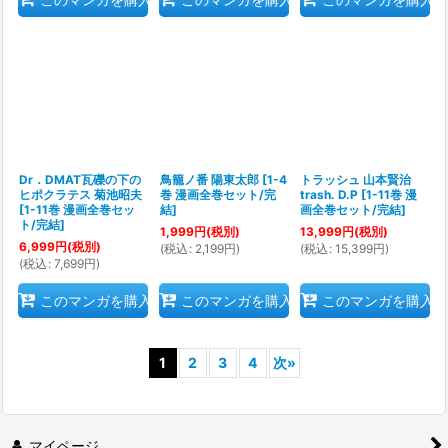
Dr．DMAT瓦礫の下の
鳥籠ノ番 陽東太郎
[
1-4
トラッシュ 山本賢治
ヒポクラテス 菊池昭夫
巻 漫画全巻セット/完
trash. D.P
[
1-11巻 漫
[
1-11巻 漫画全巻セッ
結
]
画全巻セット/完結
]
ト/完結
]
1,999
円
(税別)
13,999
円
(税別)
6,999
円
(税別)
(
税込
:
2,199
円
)
(
税込
:
15,399
円
)
(
税込
:
7,699
円
)
このマンガを購入
このマンガを購入
このマンガを購入
1
2
3
4
次
»
マイページ