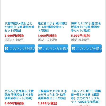
ド直球彼氏×彼女 ふじ
逃亡者エリオ 細川雅巳
凍牌 ミナゴロシ篇 志名
た渚佐
[
1-7巻 漫画全巻
[
1-5巻 漫画全巻セッ
坂高次
[
1-10巻 漫画全
セット/完結
]
ト/完結
]
巻セット/完結
]
3,999
円
(税別)
1,600
円
(税別)
5,999
円
(税別)
(
税込
:
4,399
円
)
(
税込
:
1,760
円
)
(
税込
:
6,599
円
)
このマンガを購入
このマンガを購入
このマンガを購入
どろろと百鬼丸伝 士貴
ド級編隊エグゼロス き
ドルフィン 所十三 岩橋
智志 手塚治虫
[
1-13巻
ただりょうま
[
1-12巻
健一郎
[
1-16巻（最新
漫画全巻セット/完結
]
漫画全巻セット/完結
]
巻）までのコミックセ
ット *2026/3/8現在
]
8,600
円
(税別)
2,999
円
(税別)