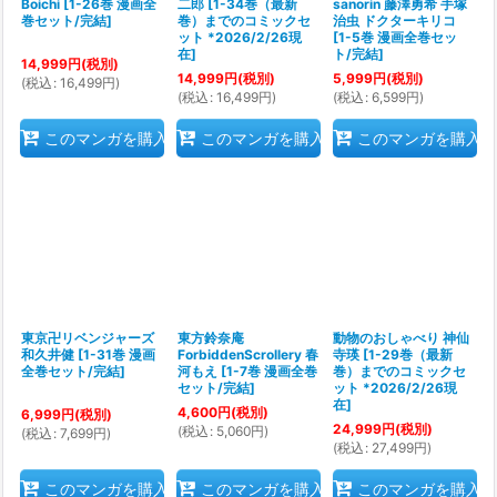
Boichi
[
1-26巻 漫画全
二郎
[
1-34巻（最新
sanorin 藤澤勇希 手塚
巻セット/完結
]
巻）までのコミックセ
治虫 ドクターキリコ
ット *2026/2/26現
[
1-5巻 漫画全巻セッ
在
]
ト/完結
]
14,999
円
(税別)
14,999
円
(税別)
5,999
円
(税別)
(
税込
:
16,499
円
)
(
税込
:
16,499
円
)
(
税込
:
6,599
円
)
このマンガを購入
このマンガを購入
このマンガを購入
東京卍リベンジャーズ
東方鈴奈庵
動物のおしゃべり 神仙
和久井健
[
1-31巻 漫画
ForbiddenScrollery 春
寺瑛
[
1-29巻（最新
全巻セット/完結
]
河もえ
[
1-7巻 漫画全巻
巻）までのコミックセ
セット/完結
]
ット *2026/2/26現
在
]
4,600
円
(税別)
6,999
円
(税別)
24,999
円
(税別)
(
税込
:
5,060
円
)
(
税込
:
7,699
円
)
(
税込
:
27,499
円
)
このマンガを購入
このマンガを購入
このマンガを購入