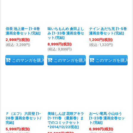
信長 池上遼一
[
1-8巻
味いちもんめ 倉田よし
ナイン あだち充
[
1-5巻
漫画全巻セット/完結
]
み
[
1-33巻 漫画全巻セ
漫画全巻セット/完結
]
ット/完結
]
2,999
円
(税別)
1,200
円
(税別)
8,999
円
(税別)
(
税込
:
3,299
円
)
(
税込
:
1,320
円
)
(
税込
:
9,899
円
)
このマンガを購入
このマンガを購入
このマンガを購入
Ｆ（エフ） 六田登
[
1-
美味しんぼ 花咲アキラ
おーい竜馬 小山ゆう
28巻 漫画全巻セット/
[
1-111巻 （最新巻）ま
[
1-23巻 漫画全巻セッ
完結
]
でのコミックセット
ト/完結
]
*2014/12/22現在
]
5,999
円
(税別)
6,999
円
(税別)