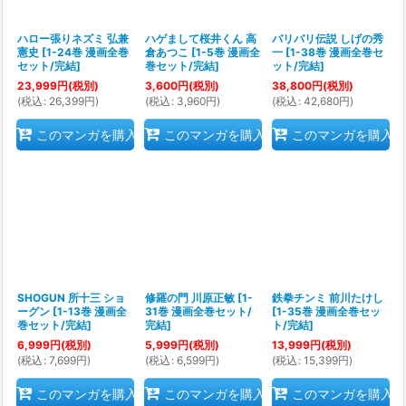
ハロー張りネズミ 弘兼
ハゲまして桜井くん 高
バリバリ伝説 しげの秀
憲史
[
1-24巻 漫画全巻
倉あつこ
[
1-5巻 漫画全
一
[
1-38巻 漫画全巻セ
セット/完結
]
巻セット/完結
]
ット/完結
]
23,999
円
(税別)
3,600
円
(税別)
38,800
円
(税別)
(
税込
:
26,399
円
)
(
税込
:
3,960
円
)
(
税込
:
42,680
円
)
このマンガを購入
このマンガを購入
このマンガを購入
SHOGUN 所十三 ショ
修羅の門 川原正敏
[
1-
鉄拳チンミ 前川たけし
ーグン
[
1-13巻 漫画全
31巻 漫画全巻セット/
[
1-35巻 漫画全巻セッ
巻セット/完結
]
完結
]
ト/完結
]
6,999
円
(税別)
5,999
円
(税別)
13,999
円
(税別)
(
税込
:
7,699
円
)
(
税込
:
6,599
円
)
(
税込
:
15,399
円
)
このマンガを購入
このマンガを購入
このマンガを購入