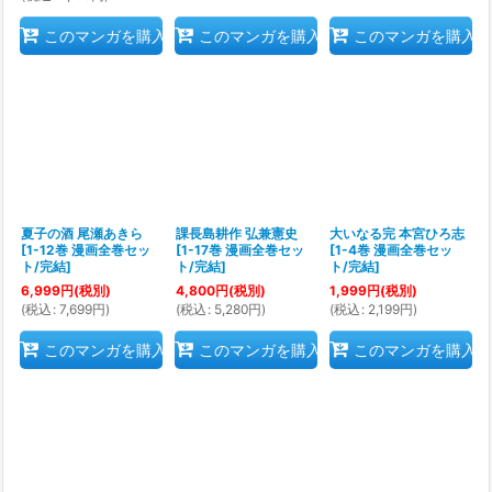
このマンガを購入
このマンガを購入
このマンガを購入
夏子の酒 尾瀬あきら
課長島耕作 弘兼憲史
大いなる完 本宮ひろ志
[
1-12巻 漫画全巻セッ
[
1-17巻 漫画全巻セッ
[
1-4巻 漫画全巻セッ
ト/完結
]
ト/完結
]
ト/完結
]
6,999
円
(税別)
4,800
円
(税別)
1,999
円
(税別)
(
税込
:
7,699
円
)
(
税込
:
5,280
円
)
(
税込
:
2,199
円
)
このマンガを購入
このマンガを購入
このマンガを購入