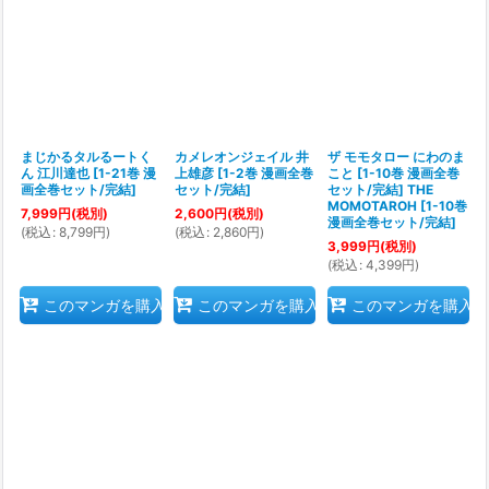
まじかるタルるートく
カメレオンジェイル 井
ザ モモタロー にわのま
ん 江川達也
[
1-21巻 漫
上雄彦
[
1-2巻 漫画全巻
こと [1-10巻 漫画全巻
画全巻セット/完結
]
セット/完結
]
セット/完結] THE
MOMOTAROH
[
1-10巻
7,999
円
(税別)
2,600
円
(税別)
漫画全巻セット/完結
]
(
税込
:
8,799
円
)
(
税込
:
2,860
円
)
3,999
円
(税別)
(
税込
:
4,399
円
)
このマンガを購入
このマンガを購入
このマンガを購入