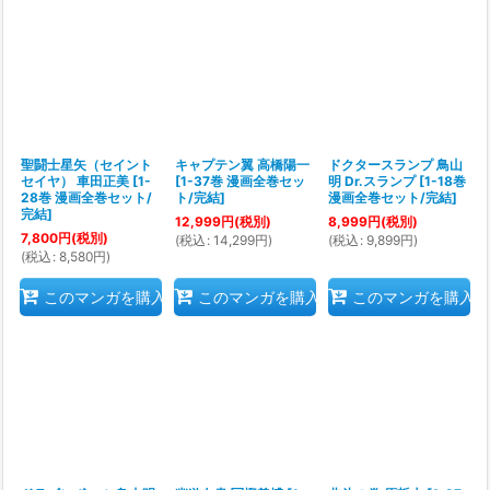
聖闘士星矢（セイント
キャプテン翼 高橋陽一
ドクタースランプ 鳥山
セイヤ） 車田正美
[
1-
[
1-37巻 漫画全巻セッ
明 Dr.スランプ
[
1-18巻
28巻 漫画全巻セット/
ト/完結
]
漫画全巻セット/完結
]
完結
]
12,999
円
(税別)
8,999
円
(税別)
7,800
円
(税別)
(
税込
:
14,299
円
)
(
税込
:
9,899
円
)
(
税込
:
8,580
円
)
このマンガを購入
このマンガを購入
このマンガを購入