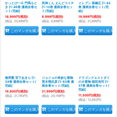
かっとび一斗 門馬もと
死神くん えんどコイチ
イレブン 高橋広
[
1-43
き
[
1-46巻 漫画全巻セ
[
1-13巻 漫画全巻セッ
巻 漫画全巻セット/完
ット/完結
]
ト/完結
]
結
]
18,999
円
(税別)
8,999
円
(税別)
19,999
円
(税別)
(
税込
:
20,899
円
)
(
税込
:
9,899
円
)
(
税込
:
21,999
円
)
このマンガを購入
このマンガを購入
このマンガを購入
魁男塾 宮下あきら
[
1-
ジョジョの奇妙な冒険
ドラゴンクエストダイ
34巻 漫画全巻セット/
荒木飛呂彦
[
1-63巻 漫
の大冒険 稲田浩司
[
1-
完結
]
画全巻セット/完結
]
37巻 漫画全巻セット/
完結
]
19,800
円
(税別)
21,999
円
(税別)
11,500
円
(税別)
(
税込
:
21,780
円
)
(
税込
:
24,199
円
)
(
税込
:
12,650
円
)
このマンガを購入
このマンガを購入
このマンガを購入