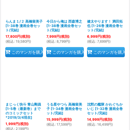
らんま１/２ 高橋留美子
今日から俺は 西森博之
健太やります！ 満田拓
[
1-38巻 漫画全巻セッ
[
1-38巻 漫画全巻セッ
也
[
1-26巻 漫画全巻セ
ト/完結
]
ト/完結
]
ット/完結
]
17,800
円
(税別)
7,999
円
(税別)
6,999
円
(税別)
(
税込
:
19,580
円
)
(
税込
:
8,799
円
)
(
税込
:
7,699
円
)
このマンガを購入
このマンガを購入
このマンガを購入
まじっく快斗 青山剛昌
うる星やつら 高橋留美
沈黙の艦隊 かわぐちか
[
1-5巻（最新巻）まで
子
[
1-34巻 漫画全巻セ
いじ
[
1-32巻 漫画全巻
のコミックセット
ット/完結
]
セット/完結
]
*2019/3/4現在
]
15,999
円
(税別)
14,999
円
(税別)
1,999
円
(税別)
(
税込
:
17,599
円
)
(
税込
:
16,499
円
)
(
税込
:
2,199
円
)