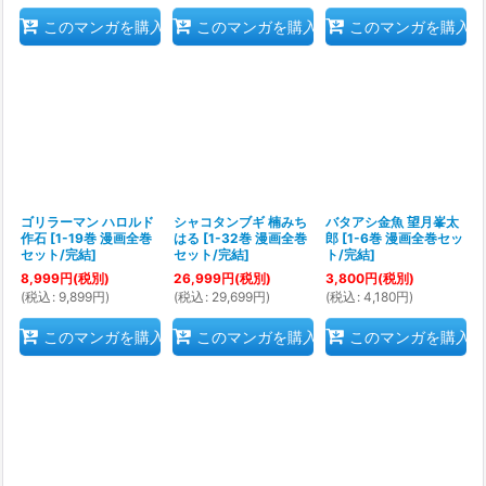
このマンガを購入
このマンガを購入
このマンガを購入
ゴリラーマン ハロルド
シャコタンブギ 楠みち
バタアシ金魚 望月峯太
作石
[
1-19巻 漫画全巻
はる
[
1-32巻 漫画全巻
郎
[
1-6巻 漫画全巻セッ
セット/完結
]
セット/完結
]
ト/完結
]
8,999
円
(税別)
26,999
円
(税別)
3,800
円
(税別)
(
税込
:
9,899
円
)
(
税込
:
29,699
円
)
(
税込
:
4,180
円
)
このマンガを購入
このマンガを購入
このマンガを購入