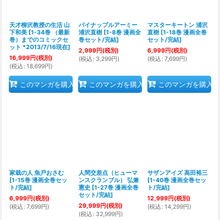
天才柳沢教授の生活 山
パイナップルアーミー
マスターキートン 浦沢
下和美
[
1-34巻 （最新
浦沢直樹
[
1-8巻 漫画全
直樹
[
1-18巻 漫画全巻
巻）までのコミックセ
巻セット/完結
]
セット/完結
]
ット *2013/7/16現在
]
2,999
円
(税別)
6,999
円
(税別)
16,999
円
(税別)
(
税込
:
3,299
円
)
(
税込
:
7,699
円
)
(
税込
:
18,699
円
)
このマンガを購入
このマンガを購入
このマンガを購入
家栽の人 魚戸おさむ
人間交差点（ヒューマ
サザンアイズ 高田裕三
[
1-15巻 漫画全巻セッ
ンスクランブル） 弘兼
[
1-40巻 漫画全巻セッ
ト/完結
]
憲史
[
1-27巻 漫画全巻
ト/完結
]
セット/完結
]
6,999
円
(税別)
12,999
円
(税別)
29,999
円
(税別)
(
税込
:
7,699
円
)
(
税込
:
14,299
円
)
(
税込
:
32,999
円
)