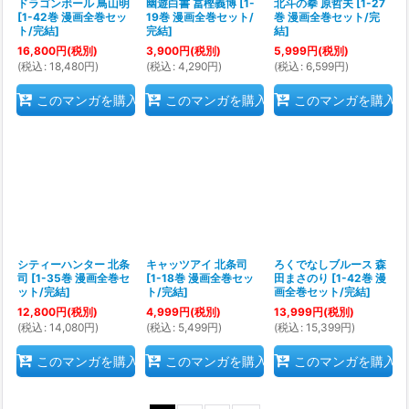
ドラゴンボール 鳥山明
幽遊白書 冨樫義博
[
1-
北斗の拳 原哲夫
[
1-27
[
1-42巻 漫画全巻セッ
19巻 漫画全巻セット/
巻 漫画全巻セット/完
ト/完結
]
完結
]
結
]
16,800
円
(税別)
3,900
円
(税別)
5,999
円
(税別)
(
税込
:
18,480
円
)
(
税込
:
4,290
円
)
(
税込
:
6,599
円
)
このマンガを購入
このマンガを購入
このマンガを購入
シティーハンター 北条
キャッツアイ 北条司
ろくでなしブルース 森
司
[
1-35巻 漫画全巻セ
[
1-18巻 漫画全巻セッ
田まさのり
[
1-42巻 漫
ット/完結
]
ト/完結
]
画全巻セット/完結
]
12,800
円
(税別)
4,999
円
(税別)
13,999
円
(税別)
(
税込
:
14,080
円
)
(
税込
:
5,499
円
)
(
税込
:
15,399
円
)
このマンガを購入
このマンガを購入
このマンガを購入