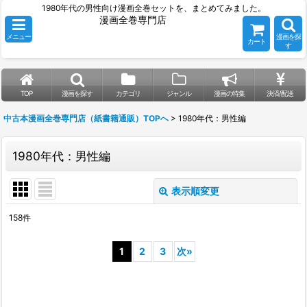
1980年代の男性向け漫画全巻セットを、まとめてみました。
漫画全巻専門店
メニュー
漫画を探
カート
す
TOP
漫画を探す
カテゴリ
ジャンル
漫画の特集
決済/配送
中古本漫画全巻専門店（紙書籍通販）TOPへ
>
1980年代：男性編
1980年代：男性編
表示順変更
閉じる
158
件
表示数
:
1
2
3
次
»
並び順
:
絞り込む