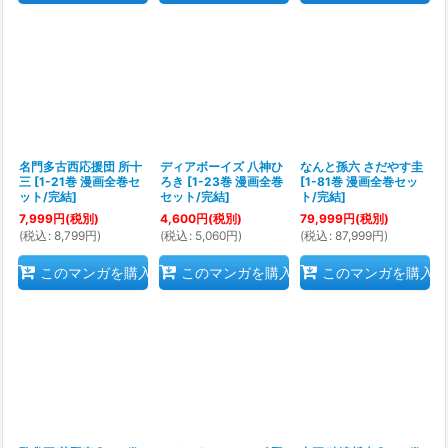
名門多古西応援団 所十
ディアボーイズ 八神ひ
なんと孫六 さだやす圭
三
[
1-21巻 漫画全巻セ
ろき
[
1-23巻 漫画全巻
[
1-81巻 漫画全巻セッ
ット/完結
]
セット/完結
]
ト/完結
]
7,999
円
(税別)
4,600
円
(税別)
79,999
円
(税別)
(
税込
:
8,799
円
)
(
税込
:
5,060
円
)
(
税込
:
87,999
円
)
このマンガを購入
このマンガを購入
このマンガを購入