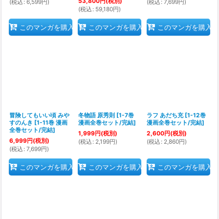
53,800
円
(税別)
(
税込
:
6,599
円
)
(
税込
:
7,699
円
)
(
税込
:
59,180
円
)
このマンガを購入
このマンガを購入
このマンガを購入
冒険してもいい頃 みや
冬物語 原秀則
[
1-7巻
ラフ あだち充
[
1-12巻
すのんき
[
1-11巻 漫画
漫画全巻セット/完結
]
漫画全巻セット/完結
]
全巻セット/完結
]
1,999
円
(税別)
2,600
円
(税別)
6,999
円
(税別)
(
税込
:
2,199
円
)
(
税込
:
2,860
円
)
(
税込
:
7,699
円
)
このマンガを購入
このマンガを購入
このマンガを購入