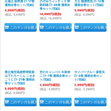
孔雀王 荻野真
[
1-17巻
のぞみウィッチィズ 野
力王 猿渡哲也
[
1-12巻
漫画全巻セット/完結
]
部利雄
[
1-48巻 漫画全
漫画全巻セット/完結
]
巻セット/完結
]
4,999
円
(税別)
5,999
円
(税別)
14,999
円
(税別)
(
税込
:
5,499
円
)
(
税込
:
6,599
円
)
(
税込
:
16,499
円
)
このマンガを購入
このマンガを購入
このマンガを購入
県立海空高校野球部員
空のキャンバス 今泉伸
サイバーブルー 原哲夫
山下たろーくん こせき
二
[
1-7巻 漫画全巻セッ
[
1-4巻 漫画全巻セッ
こうじ
[
1-21巻 漫画全
ト/完結
]
ト/完結
]
巻セット/完結
]
3,600
円
(税別)
2,999
円
(税別)
8,999
円
(税別)
(
税込
:
3,960
円
)
(
税込
:
3,299
円
)
(
税込
:
9,899
円
)
このマンガを購入
このマンガを購入
このマンガを購入