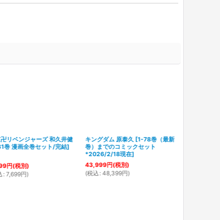
京卍リベンジャーズ 和久井健
キングダム 原泰久
[
1-78巻（最新
-31巻 漫画全巻セット/完結
]
巻）までのコミックセット
*2026/2/18現在
]
43,999
円
(税別)
99
円
(税別)
(
税込
:
48,399
円
)
込
:
7,699
円
)