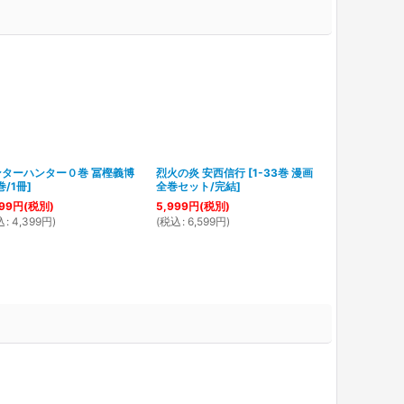
ンターハンター０巻 冨樫義博
烈火の炎 安西信行
[
1-33巻 漫画
らんま１/２ 
巻/1冊
]
全巻セット/完結
]
漫画全巻セッ
99
円
(税別)
5,999
円
(税別)
17,800
円
(税別
込
:
4,399
円
)
(
税込
:
6,599
円
)
(
税込
:
19,580