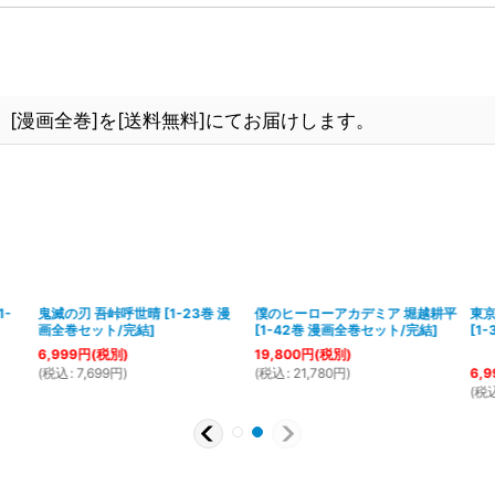
[漫画全巻]を[送料無料]にてお届けします。
1-
鬼滅の刃 吾峠呼世晴
[
1-23巻 漫
僕のヒーローアカデミア 堀越耕平
東
画全巻セット/完結
]
[
1-42巻 漫画全巻セット/完結
]
[
1
6,999
円
(税別)
19,800
円
(税別)
(
税込
:
7,699
円
)
(
税込
:
21,780
円
)
6,9
(
税