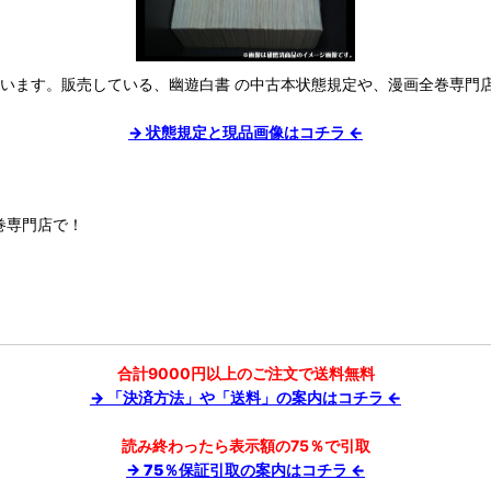
ています。販売している、幽遊白書 の中古本状態規定や、漫画全巻専門
→ 状態規定と現品画像はコチラ ←
巻専門店で！
合計9000円以上のご注文で送料無料
→ 「決済方法」や「送料」の案内はコチラ ←
読み終わったら表示額の75％で引取
→ 75％保証引取の案内はコチラ ←