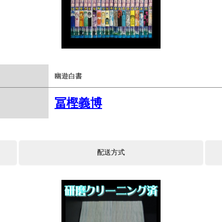
幽遊白書
冨樫義博