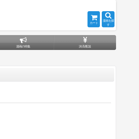
漫画を探
カート
す
漫画の特集
決済/配送