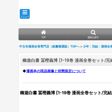
メニュー
TOP
漫画を探す
中古本漫画全巻専門店（紙書籍通販）TOPへ
>
少年：完結：漫画全
幽遊白書 冨樫義博
[
1-19巻 漫画全巻セット/完
◆
漫画本の現品画像と状態規定について
幽遊白書 冨樫義博
[
1-19巻 漫画全巻セット/完結