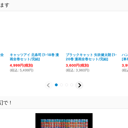
ます
画全
キャッツアイ 北条司
[
1-18巻 漫
ブラックキャット 矢吹健太朗
[
1-
ハ
画全巻セット/完結
]
20巻 漫画全巻セット/完結
]
[
単
4,999
円
(税別)
3,600
円
(税別)
3,9
(
税込
:
5,499
円
)
(
税込
:
3,960
円
)
(
税
]で！