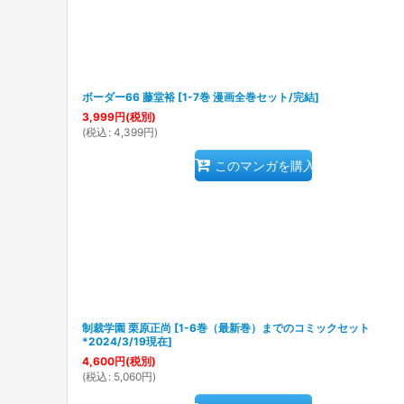
ボーダー66 藤堂裕
[
1-7巻 漫画全巻セット/完結
]
3,999
円
(税別)
(
税込
:
4,399
円
)
このマンガを購入
制裁学園 栗原正尚
[
1-6巻（最新巻）までのコミックセット
*2024/3/19現在
]
4,600
円
(税別)
(
税込
:
5,060
円
)