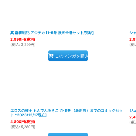
真 群青戦記 アジチカ
[
1-5巻 漫画全巻セット/完結
]
シ
2,999
円
(税別)
2,9
(
税込
:
3,299
円
)
(
税
このマンガを購入
エロスの種子 もんでんあきこ
[
1-8巻 （最新巻）までのコミックセッ
ジュ
ト *2023/12/17現在
]
2,4
4,800
円
(税別)
(
税
(
税込
:
5,280
円
)