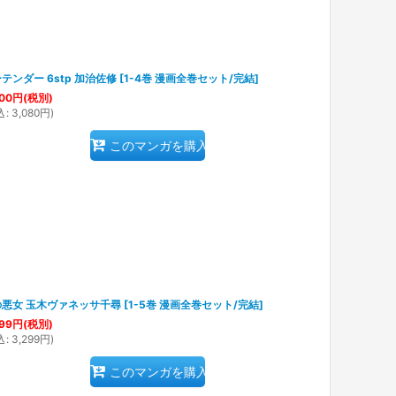
テンダー 6stp 加治佐修
[
1-4巻 漫画全巻セット/完結
]
00
円
(税別)
込
:
3,080
円
)
このマンガを購入
の悪女 玉木ヴァネッサ千尋
[
1-5巻 漫画全巻セット/完結
]
99
円
(税別)
込
:
3,299
円
)
このマンガを購入