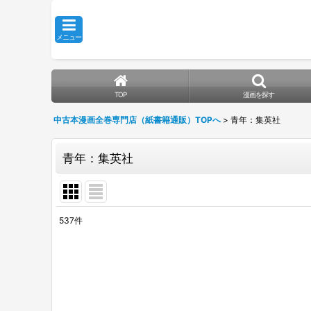
メニュー
TOP
漫画を探す
中古本漫画全巻専門店（紙書籍通販）TOPへ
>
青年：集英社
青年：集英社
537
件
表示数
:
並び順
: