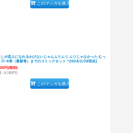
このマンガを購入
たしが恋人になれるわけないじゃんムリムリ ムリじゃなかった むっ
ゅ
[
1-6巻（最新巻）までのコミックセット *2024/2/29現在
]
00
円
(税別)
込
:
4,180
円
)
このマンガを購入