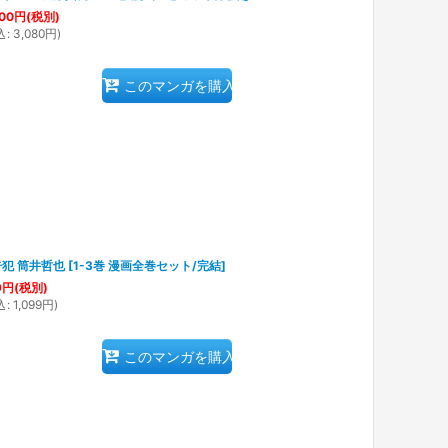
00
円
(税別)
込
:
3,080
円
)
このマンガを購入
犯 筒井哲也
[
1-3巻 漫画全巻セット/完結
]
9
円
(税別)
込
:
1,099
円
)
このマンガを購入