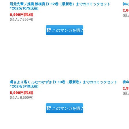
岩元先輩ノ推薦 椎橋寛
[
1-12巻（最新巻）までのコミックセット
神の
*2025/10/5現在
]
2,8
6,999
円
(税別)
(
税
(
税込
:
7,699
円
)
このマンガを購入
瞬きより迅く ふなつかずき
[
1-10巻（最新巻）までのコミックセット
青
*2024/3/19現在
]
2,9
5,999
円
(税別)
(
税
(
税込
:
6,599
円
)
このマンガを購入