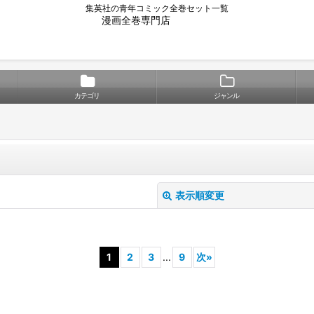
集英社の青年コミック全巻セット一覧
漫画全巻専門店
カテゴリ
ジャンル
表示順変更
1
2
3
...
9
次
»
絞り込む