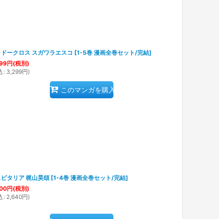
ャドークロス スガワラエスコ
[
1-5巻 漫画全巻セット/完結
]
99
円
(税別)
込
:
3,299
円
)
このマンガを購入
ピタリア 梶山昊頌
[
1-4巻 漫画全巻セット/完結
]
00
円
(税別)
込
:
2,640
円
)