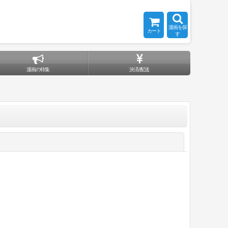
漫画を探
カート
す
漫画の特集
決済/配送
閉じる