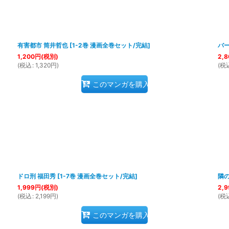
有害都市 筒井哲也
[
1-2巻 漫画全巻セット/完結
]
バー
1,200
円
(税別)
2,8
(
税込
:
1,320
円
)
(
税
このマンガを購入
ドロ刑 福田秀
[
1-7巻 漫画全巻セット/完結
]
隣
1,999
円
(税別)
2,9
(
税込
:
2,199
円
)
(
税
このマンガを購入