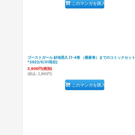
このマンガを購入
ゴーストガール 紗池晃久
[
1-4巻 （最新巻）までのコミックセッ
*2022/5/31現在
]
2,600
円
(税別)
(
税込
:
2,860
円
)
このマンガを購入