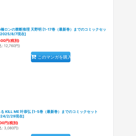
乃橋ロンの禁断推理 天野明
[
1-17巻（最新巻）までのコミックセッ
*2025/8/7現在
]
600
円
(税別)
込
:
12,760
円
)
このマンガを購入
る KILL ME 叶恭弘
[
1-5巻（最新巻）までのコミックセット
024/2/29現在
]
00
円
(税別)
込
:
3,080
円
)