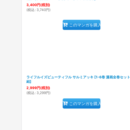
3,400
円
(税別)
(
税込
:
3,740
円
)
このマンガを購入
ライフルイズビューティフル サルミアッキ
[
1-6巻 漫画全巻セット
結
]
2,999
円
(税別)
(
税込
:
3,299
円
)
このマンガを購入