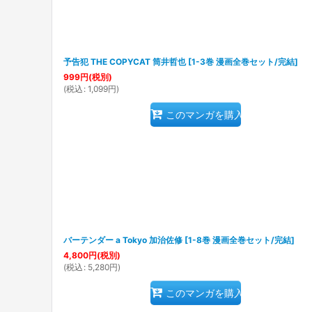
予告犯 THE COPYCAT 筒井哲也
[
1-3巻 漫画全巻セット/完結
]
999
円
(税別)
(
税込
:
1,099
円
)
このマンガを購入
バーテンダー a Tokyo 加治佐修
[
1-8巻 漫画全巻セット/完結
]
4,800
円
(税別)
(
税込
:
5,280
円
)
このマンガを購入