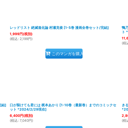
レッドリスト 絶滅進化論 村瀬克俊
[
1-5巻 漫画全巻セット/完結
]
鴨
ト 
1,999
円
(税別)
11,
(
税込
:
2,199
円
)
(
税
このマンガを購入
完結
]
口が裂けても君には 梶本あかり
[
1-10巻（最新巻）までのコミックセ
きる
ット *2024/2/29現在
]
*2
6,400
円
(税別)
2,8
(
税込
:
7,040
円
)
(
税