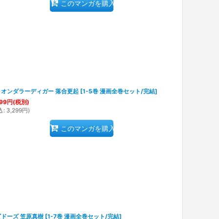
このマンガを購入
リオンダラーディガー 落合更起
[
1-5巻 漫画全巻セット/完結
]
99
円
(税別)
込
:
3,299
円
)
このマンガを購入
ドーズ 笠原真樹
[
1-7巻 漫画全巻セット/完結
]