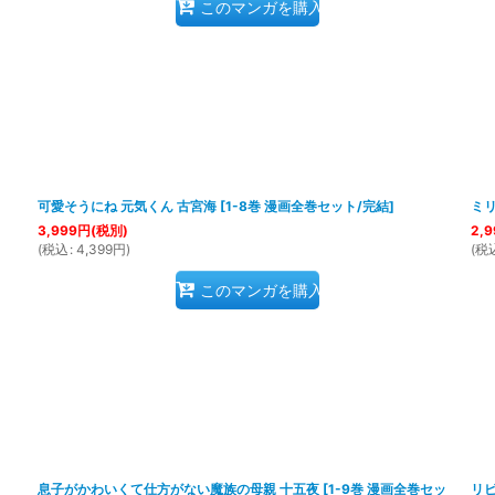
このマンガを購入
可愛そうにね 元気くん 古宮海
[
1-8巻 漫画全巻セット/完結
]
ミ
3,999
円
(税別)
2,9
(
税込
:
4,399
円
)
(
税
このマンガを購入
息子がかわいくて仕方がない魔族の母親 十五夜
[
1-9巻 漫画全巻セッ
リビ