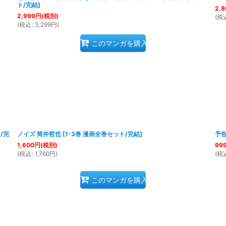
ト/完結
]
2,8
2,999
円
(税別)
(
税
(
税込
:
3,299
円
)
このマンガを購入
/完
ノイズ 筒井哲也
[
1-3巻 漫画全巻セット/完結
]
予告
1,600
円
(税別)
99
(
税込
:
1,760
円
)
(
税
このマンガを購入