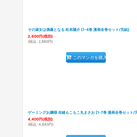
その淑女は偶像となる 松本陽介
[
1-4巻 漫画全巻セット/完結
]
2,600
円
(税別)
(
税込
:
2,860
円
)
このマンガを購入
ゲーミングお嬢様 吉緒もこもこ丸まさお
[
1-7巻 漫画全巻セット/
4,400
円
(税別)
(
税込
:
4,840
円
)