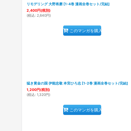
リモデリング 大野将磨
[
1-4巻 漫画全巻セット/完結
]
2,400
円
(税別)
(
税込
:
2,640
円
)
このマンガを購入
猛き黄金の国 伊能忠敬 本宮ひろ志
[
1-2巻 漫画全巻セット/完結
]
1,200
円
(税別)
(
税込
:
1,320
円
)
このマンガを購入