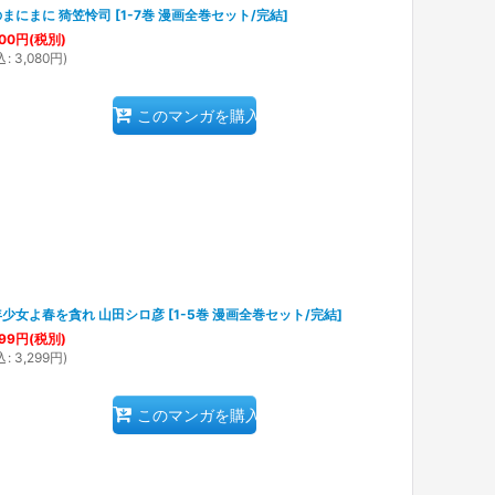
まにまに 猗笠怜司
[
1-7巻 漫画全巻セット/完結
]
00
円
(税別)
込
:
3,080
円
)
このマンガを購入
年少女よ春を貪れ 山田シロ彦
[
1-5巻 漫画全巻セット/完結
]
99
円
(税別)
込
:
3,299
円
)
このマンガを購入