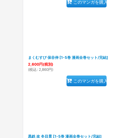
このマンガを購入
まくむすび 保谷伸
[
1-5巻 漫画全巻セット/完結
]
2,600
円
(税別)
(
税込
:
2,860
円
)
このマンガを購入
黒鉄 改 冬目景
[
1-5巻 漫画全巻セット/完結
]