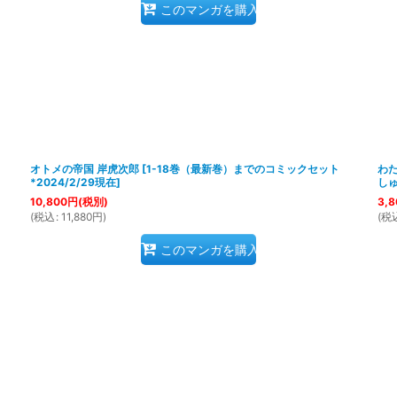
このマンガを購入
ト
オトメの帝国 岸虎次郎
[
1-18巻（最新巻）までのコミックセット
わ
*2024/2/29現在
]
し
10,800
円
(税別)
3,8
(
税込
:
11,880
円
)
(
税
このマンガを購入