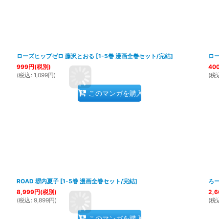
ローズヒップゼロ 藤沢とおる
[
1-5巻 漫画全巻セット/完結
]
ロ
999
円
(税別)
40
(
税込
:
1,099
円
)
(
税
このマンガを購入
ROAD 塀内夏子
[
1-5巻 漫画全巻セット/完結
]
ろー
8,999
円
(税別)
2,6
(
税込
:
9,899
円
)
(
税
このマンガを購入