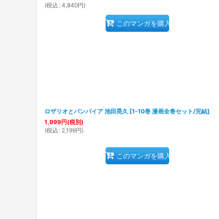
(
税込
:
4,840
円
)
このマンガを購入
ロザリオとバンパイア 池田晃久
[
1-10巻 漫画全巻セット/完結
]
1,999
円
(税別)
(
税込
:
2,199
円
)
このマンガを購入