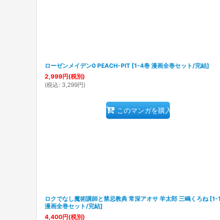
ローゼンメイデン0 PEACH-PIT
[
1-4巻 漫画全巻セット/完結
]
2,999
円
(税別)
(
税込
:
3,299
円
)
このマンガを購入
ロクでなし魔術講師と禁忌教典 常深アオサ 羊太郎 三嶋くろね
[
1-
漫画全巻セット/完結
]
4,400
円
(税別)