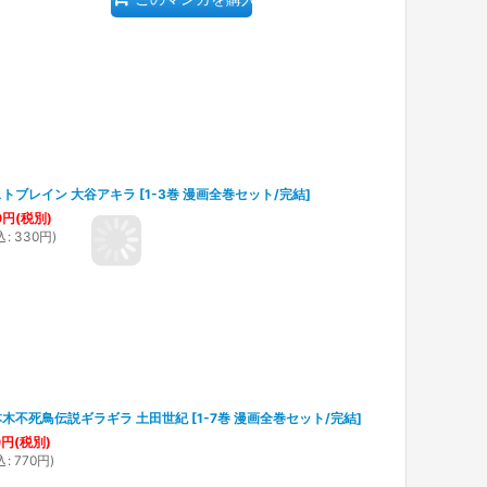
ストブレイン 大谷アキラ
[
1-3巻 漫画全巻セット/完結
]
0
円
(税別)
込
:
330
円
)
本木不死鳥伝説ギラギラ 土田世紀
[
1-7巻 漫画全巻セット/完結
]
0
円
(税別)
込
:
770
円
)