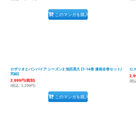
このマンガを購入
ロザリオとバンパイア シーズン2 池田晃久
[
1-14巻 漫画全巻セット/
ロス
完結
]
2,9
2,999
円
(税別)
(
税
(
税込
:
3,299
円
)
このマンガを購入