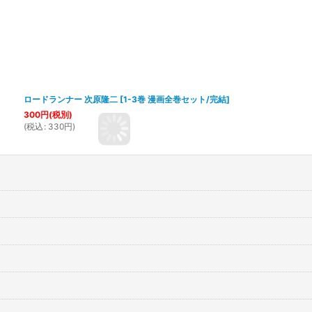
ロードランナー 次原隆二
[
1-3巻 漫画全巻セット/完結
]
300
円
(税別)
(
税込
:
330
円
)