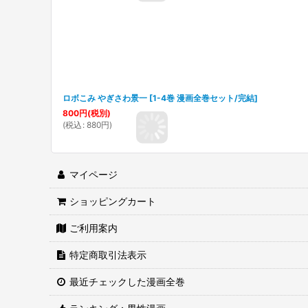
ロボこみ やぎさわ景一
[
1-4巻 漫画全巻セット/完結
]
800
円
(税別)
(
税込
:
880
円
)
マイページ
ショッピングカート
ご利用案内
特定商取引法表示
最近チェックした漫画全巻