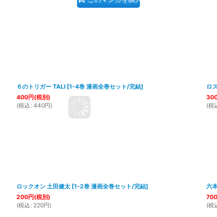
６のトリガー TALI
[
1-4巻 漫画全巻セット/完結
]
ロ
400
円
(税別)
30
(
税込
:
440
円
)
(
税
ロックオン 土田健太
[
1-2巻 漫画全巻セット/完結
]
六
200
円
(税別)
70
(
税込
:
220
円
)
(
税