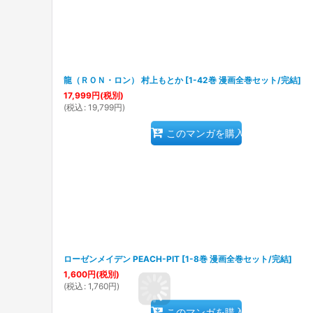
龍（ＲＯＮ・ロン） 村上もとか
[
1-42巻 漫画全巻セット/完結
]
17,999
円
(税別)
(
税込
:
19,799
円
)
このマンガを購入
ローゼンメイデン PEACH-PIT
[
1-8巻 漫画全巻セット/完結
]
1,600
円
(税別)
(
税込
:
1,760
円
)
このマンガを購入