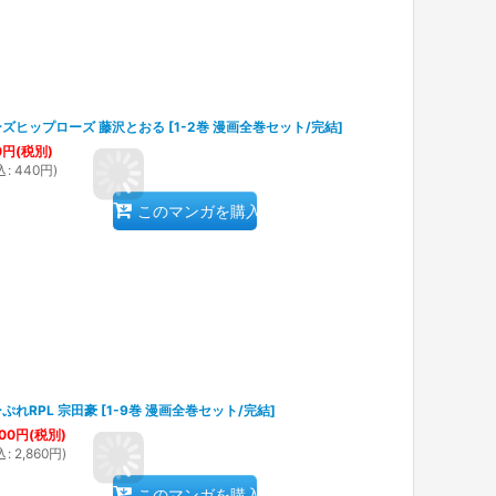
ーズヒップローズ 藤沢とおる
[
1-2巻 漫画全巻セット/完結
]
0
円
(税別)
込
:
440
円
)
このマンガを購入
ぷれRPL 宗田豪
[
1-9巻 漫画全巻セット/完結
]
00
円
(税別)
込
:
2,860
円
)
このマンガを購入