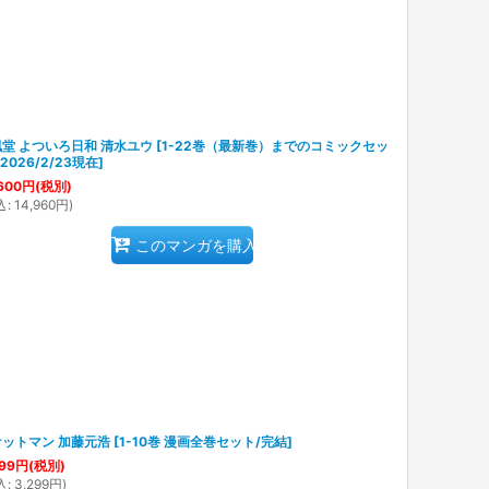
堂 よついろ日和 清水ユウ
[
1-22巻（最新巻）までのコミックセッ
*2026/2/23現在
]
600
円
(税別)
込
:
14,960
円
)
このマンガを購入
ットマン 加藤元浩
[
1-10巻 漫画全巻セット/完結
]
99
円
(税別)
込
:
3,299
円
)