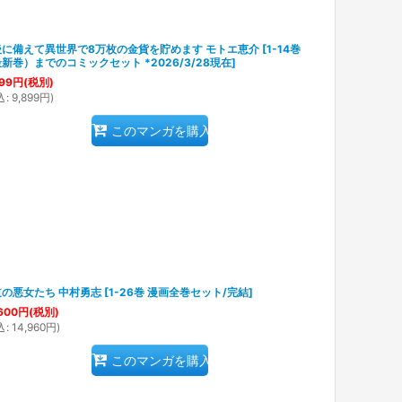
後に備えて異世界で8万枚の金貨を貯めます モトエ恵介
[
1-14巻
新巻）までのコミックセット *2026/3/28現在
]
99
円
(税別)
込
:
9,899
円
)
このマンガを購入
道の悪女たち 中村勇志
[
1-26巻 漫画全巻セット/完結
]
600
円
(税別)
込
:
14,960
円
)
このマンガを購入