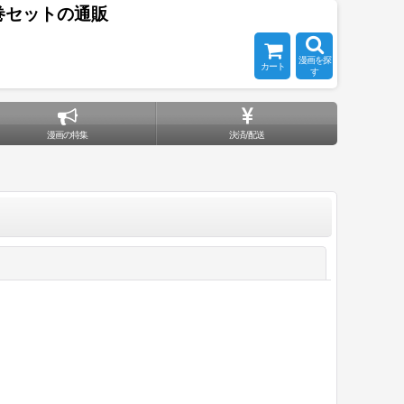
巻セットの通販
漫画を探
カート
す
漫画の特集
決済/配送
閉じる