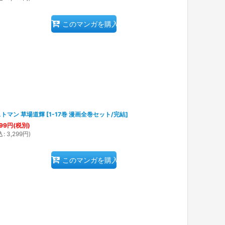
このマンガを購入
トマン 草場道輝
[
1-17巻 漫画全巻セット/完結
]
99
円
(税別)
込
:
3,299
円
)
このマンガを購入