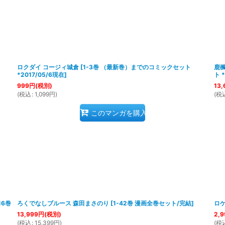
ロクダイ コージィ城倉
[
1-3巻 （最新巻）までのコミックセット
鹿楓
*2017/05/6現在
]
ト 
999
円
(税別)
13,
(
税込
:
1,099
円
)
(
税
このマンガを購入
16巻
ろくでなしブルース 森田まさのり
[
1-42巻 漫画全巻セット/完結
]
ロケ
13,999
円
(税別)
2,9
(
税込
:
15,399
円
)
(
税