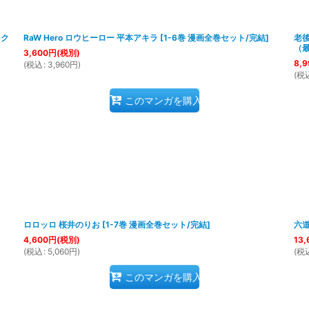
絞り込む
ック
RaW Hero ロウヒーロー 平本アキラ
[
1-6巻 漫画全巻セット/完結
]
老
（最
3,600
円
(税別)
8,9
(
税込
:
3,960
円
)
(
税
このマンガを購入
ロロッロ 桜井のりお
[
1-7巻 漫画全巻セット/完結
]
六
4,600
円
(税別)
13,
(
税込
:
5,060
円
)
(
税
このマンガを購入