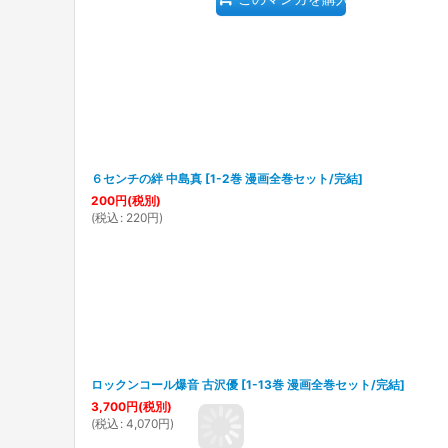
６センチの絆 中島真
[
1-2巻 漫画全巻セット/完結
]
200
円
(税別)
(
税込
:
220
円
)
ロックンコール爆音 古沢優
[
1-13巻 漫画全巻セット/完結
]
3,700
円
(税別)
(
税込
:
4,070
円
)