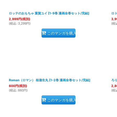
ロッテのおもちゃ 葉賀ユイ
[
1-9巻 漫画全巻セット/完結
]
ロト
2,999
円
(税別)
3,9
(
税込
:
3,299
円
)
(
税
このマンガを購入
Roman（ロマン） 桂遊生丸
[
1-2巻 漫画全巻セット/完結
]
ろ
600
円
(税別)
2,8
(
税込
:
660
円
)
(
税
このマンガを購入