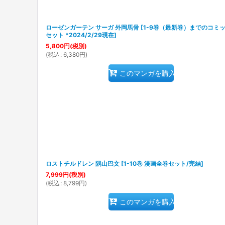
ローゼンガーテン サーガ 外岡馬骨
[
1-9巻（最新巻）までのコミ
セット *2024/2/29現在
]
5,800
円
(税別)
(
税込
:
6,380
円
)
このマンガを購入
ロストチルドレン 隅山巴文
[
1-10巻 漫画全巻セット/完結
]
7,999
円
(税別)
(
税込
:
8,799
円
)
このマンガを購入