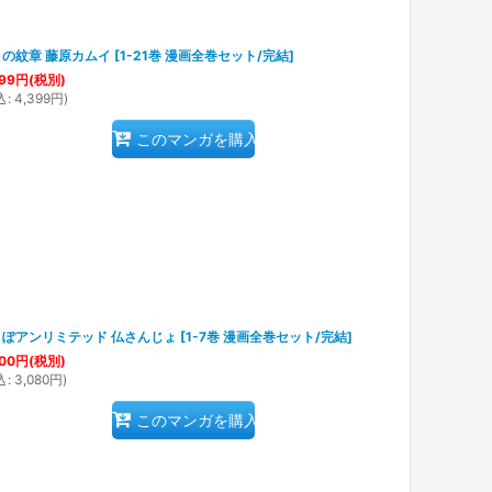
の紋章 藤原カムイ
[
1-21巻 漫画全巻セット/完結
]
99
円
(税別)
込
:
4,399
円
)
このマンガを購入
りぽアンリミテッド 仏さんじょ
[
1-7巻 漫画全巻セット/完結
]
00
円
(税別)
込
:
3,080
円
)
このマンガを購入