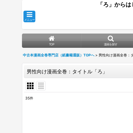
「ろ」からは
メニュー
TOP
漫画を探す
中古本漫画全巻専門店（紙書籍通販）TOPへ
>
男性向け漫画全巻：
男性向け漫画全巻：タイトル「ろ」
35
件
表示数
:
並び順
: