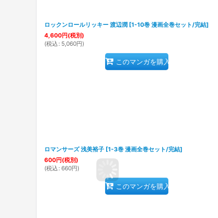
ロックンロールリッキー 渡辺潤
[
1-10巻 漫画全巻セット/完結
]
4,600
円
(税別)
(
税込
:
5,060
円
)
このマンガを購入
ロマンサーズ 浅美裕子
[
1-3巻 漫画全巻セット/完結
]
600
円
(税別)
(
税込
:
660
円
)
このマンガを購入