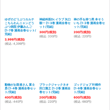
ゆずのどうぶつカルテ
神経科医Dr.イラブ 矢口
神の手を持つ男 本そう
こちらわんニャンどう
順一
[
1-3巻 漫画全巻セ
いち
[
1-2巻 漫画全巻セ
ぶつ病院 伊藤みんご
ット/完結
]
ット/完結
]
[
1-7巻 漫画全巻セット/
300
円
(税別)
200
円
(税別)
完結
]
(
税込
:
330
円
)
(
税込
:
220
円
)
3,999
円
(税別)
(
税込
:
4,399
円
)
動物がお医者さん 富士
ブラックジャックネオ
ゴッドジョブ 叶精作
昴
[
1-4巻 漫画全巻セッ
田口雅之
[
1-2巻 漫画全
[
1-6巻 漫画全巻セッ
ト/完結
]
巻セット/完結
]
ト/完結
]
400
円
(税別)
200
円
(税別)
600
円
(税別)
(
税込
:
440
円
)
(
税込
:
220
円
)
(
税込
:
660
円
)