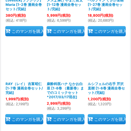
Lovesick[ラブシック]
メスよ輝け やまだ哲太
ヘルプマン くさか里樹
Maria
[
1-2巻 漫画全巻
[
1-12巻 漫画全巻セッ
[
1-27巻 漫画全巻セッ
セット/完結
]
ト/完結
]
ト/完結
]
380
円
(税別)
5,999
円
(税別)
18,800
円
(税別)
(
税込
:
418
円
)
(
税込
:
6,599
円
)
(
税込
:
20,680
円
)
このマンガを購入
このマンガを購入
このマンガを購入
RAY（レイ） 吉富昭仁
麻酔科医ハナ なかお白
ルシフェルの右手 芹沢
[
1-7巻 漫画全巻セット/
亜
[
1-6巻 （最新巻）ま
直樹
[
1-6巻 漫画全巻セ
完結
]
でのコミックセット
ット/完結
]
*2017/03/17現在
]
1,999
円
(税別)
1,200
円
(税別)
2,999
円
(税別)
(
税込
:
2,199
円
)
(
税込
:
1,320
円
)
(
税込
:
3,299
円
)
このマンガを購入
このマンガを購入
このマンガを購入