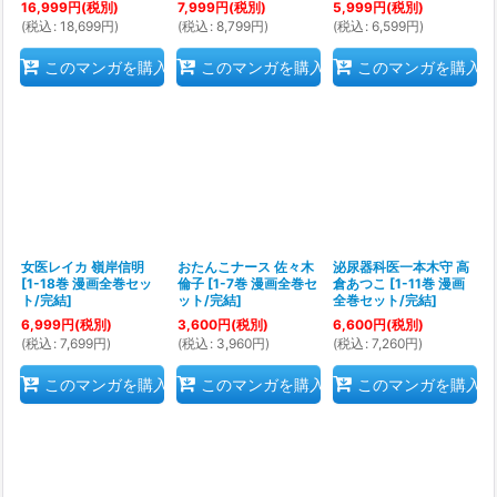
16,999
円
(税別)
7,999
円
(税別)
5,999
円
(税別)
(
税込
:
18,699
円
)
(
税込
:
8,799
円
)
(
税込
:
6,599
円
)
このマンガを購入
このマンガを購入
このマンガを購入
女医レイカ 嶺岸信明
おたんこナース 佐々木
泌尿器科医一本木守 高
[
1-18巻 漫画全巻セッ
倫子
[
1-7巻 漫画全巻セ
倉あつこ
[
1-11巻 漫画
ト/完結
]
ット/完結
]
全巻セット/完結
]
6,999
円
(税別)
3,600
円
(税別)
6,600
円
(税別)
(
税込
:
7,699
円
)
(
税込
:
3,960
円
)
(
税込
:
7,260
円
)
このマンガを購入
このマンガを購入
このマンガを購入