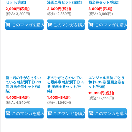
セット/完結
]
漫画全巻セット/完結
]
画全巻セット/完結
]
2,999
円
(税別)
2,600
円
(税別)
3,600
円
(税別)
(
税込
:
3,299
円
)
(
税込
:
2,860
円
)
(
税込
:
3,960
円
)
このマンガを購入
このマンガを購入
このマンガを購入
新・君の手がささやい
君の手がささやいてい
エンジェル日誌 ごとう
ている 軽部潤子
[
1-13
る最終章 軽部潤子
[
1-3
和
[
1-39巻 漫画全巻セ
巻 漫画全巻セット/完
巻 漫画全巻セット/完
ット/完結
]
結
]
結
]
15,999
円
(税別)
4,400
円
(税別)
1,400
円
(税別)
(
税込
:
17,599
円
)
(
税込
:
4,840
円
)
(
税込
:
1,540
円
)
このマンガを購入
このマンガを購入
このマンガを購入