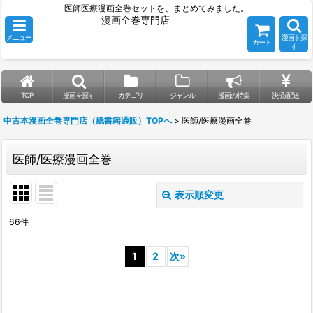
医師医療漫画全巻セットを、まとめてみました。
漫画全巻専門店
メニュー
漫画を探
カート
す
TOP
漫画を探す
カテゴリ
ジャンル
漫画の特集
決済/配送
中古本漫画全巻専門店（紙書籍通販）TOPへ
>
医師/医療漫画全巻
医師/医療漫画全巻
表示順変更
閉じる
66
件
表示数
:
1
2
次
»
並び順
:
絞り込む