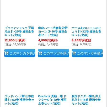
ブラックジャック 手塚
救急ハート治療室 沖野
ナースあおい こしのり
治虫
[
1-25巻 漫画全巻
ヨーコ
[
1-16巻 漫画全
ょう
[
1-32巻 漫画全巻
セット/完結
]
巻セット/完結
]
セット/完結
]
12,800
円
(税別)
4,990
円
(税別)
8,999
円
(税別)
(
税込
:
14,080
円
)
(
税込
:
5,489
円
)
(
税込
:
9,899
円
)
このマンガを購入
このマンガを購入
このマンガを購入
ゴッドハンド輝 山本航
Doctor.K 真船一雄 ド
殺医ドクター蘭丸 井上
暉
[
1-62巻 漫画全巻セ
クターK
[
1-10巻 漫画
紀良
[
1-14巻 漫画全巻
ット/完結
]
全巻セット/完結
]
セット/完結
]