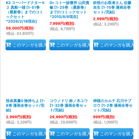
K2 スーパードクターＫ
Dr.コトー診療所 山田貴
妖怪のお医者さん 佐藤
２ 真船一雄
[
1-51巻
敏
[
1-25巻 （最新巻）
友生
[
1-15巻 漫画全巻
（最新巻）までのコミ
までのコミックセット
セット/完結
]
ックセット
*2010/8/6現在
]
2,999
円
(税別)
*2026/2/18現在
]
7,999
円
(税別)
(
税込
:
3,299
円
)
58,000
円
(税別)
(
税込
:
8,799
円
)
(
税込
:
63,800
円
)
このマンガを購入
このマンガを購入
このマンガを購入
怪体真書0 険持ちよ
[
1-
コウノドリ 鈴ノ木ユウ
神様のカルテ 石川サブ
8巻 漫画全巻セット/完
[
1-32巻 漫画全巻セッ
ロウ
[
1-2巻 漫画全巻セ
結
]
ト/完結
]
ット/完結
]
2,999
円
(税別)
26,999
円
(税別)
999
円
(税別)
(
税込
:
3,299
円
)
(
税込
:
29,699
円
)
(
税込
:
1,099
円
)
このマンガを購入
このマンガを購入
このマンガを購入