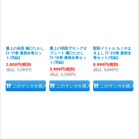
最上の命医 橋口たかし
最上の明医ザキングオ
獣医ドリトル ちくやま
[
1-11巻 漫画全巻セッ
ブニート 橋口たかし
きよし
[
1-20巻 漫画全
ト/完結
]
[
1-19巻 漫画全巻セッ
巻セット/完結
]
ト/完結
]
2,800
円
(税別)
8,999
円
(税別)
3,999
円
(税別)
(
税込
:
3,080
円
)
(
税込
:
9,899
円
)
(
税込
:
4,399
円
)
このマンガを購入
このマンガを購入
このマンガを購入