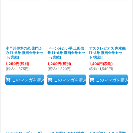
小早川伸木の恋 柴門ふ
ドーン冷たい手 上田信
アスクレピオス 内水融
み
[
1-5巻 漫画全巻セッ
舟
[
1-6巻 漫画全巻セッ
[
1-3巻 漫画全巻セッ
ト/完結
]
ト/完結
]
ト/完結
]
1,250
円
(税別)
1,200
円
(税別)
1,400
円
(税別)
(
税込
:
1,375
円
)
(
税込
:
1,320
円
)
(
税込
:
1,540
円
)
このマンガを購入
このマンガを購入
このマンガを購入