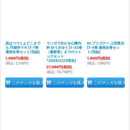
恋はつづくよどこまで
マンガで分かる心療内
Dr.プリズナー 上田敦夫
も 円城寺マキ
[
1-7巻
科 ゆうきゆう
[
1-33巻
[
1-4巻 漫画全巻セッ
漫画全巻セット/完結
]
（最新巻）までのコミ
ト/完結
]
ックセット
1,999
円
(税別)
1,800
円
(税別)
*2026/2/23現在
]
(
税込
:
2,199
円
)
(
税込
:
1,980
円
)
27,999
円
(税別)
(
税込
:
30,799
円
)
このマンガを購入
このマンガを購入
このマンガを購入