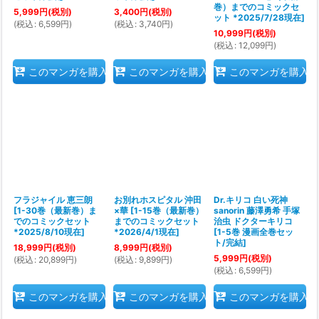
巻）までのコミックセ
5,999
円
(税別)
3,400
円
(税別)
ット *2025/7/28現在
]
(
税込
:
6,599
円
)
(
税込
:
3,740
円
)
10,999
円
(税別)
(
税込
:
12,099
円
)
このマンガを購入
このマンガを購入
このマンガを購入
フラジャイル 恵三朗
お別れホスピタル 沖田
Dr.キリコ 白い死神
[
1-30巻（最新巻）ま
×華
[
1-15巻（最新巻）
sanorin 藤澤勇希 手塚
でのコミックセット
までのコミックセット
治虫 ドクターキリコ
*2025/8/10現在
]
*2026/4/1現在
]
[
1-5巻 漫画全巻セッ
ト/完結
]
18,999
円
(税別)
8,999
円
(税別)
5,999
円
(税別)
(
税込
:
20,899
円
)
(
税込
:
9,899
円
)
(
税込
:
6,599
円
)
このマンガを購入
このマンガを購入
このマンガを購入