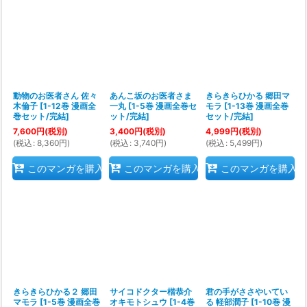
動物のお医者さん 佐々
あんこ坂のお医者さま
きらきらひかる 郷田マ
木倫子
[
1-12巻 漫画全
一丸
[
1-5巻 漫画全巻セ
モラ
[
1-13巻 漫画全巻
巻セット/完結
]
ット/完結
]
セット/完結
]
7,600
円
(税別)
3,400
円
(税別)
4,999
円
(税別)
(
税込
:
8,360
円
)
(
税込
:
3,740
円
)
(
税込
:
5,499
円
)
このマンガを購入
このマンガを購入
このマンガを購入
きらきらひかる２ 郷田
サイコドクター楷恭介
君の手がささやいてい
マモラ
[
1-5巻 漫画全巻
オキモトシュウ
[
1-4巻
る 軽部潤子
[
1-10巻 漫