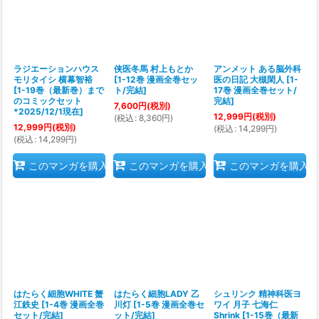
ラジエーションハウス
侠医冬馬 村上もとか
アンメット ある脳外科
モリタイシ 横幕智裕
[
1-12巻 漫画全巻セッ
医の日記 大槻閑人
[
1-
[
1-19巻（最新巻）まで
ト/完結
]
17巻 漫画全巻セット/
のコミックセット
完結
]
7,600
円
(税別)
*2025/12/1現在
]
12,999
円
(税別)
(
税込
:
8,360
円
)
12,999
円
(税別)
(
税込
:
14,299
円
)
(
税込
:
14,299
円
)
このマンガを購入
このマンガを購入
このマンガを購入
はたらく細胞WHITE 蟹
はたらく細胞LADY 乙
シュリンク 精神科医ヨ
江鉄史
[
1-4巻 漫画全巻
川灯
[
1-5巻 漫画全巻セ
ワイ 月子 七海仁
セット/完結
]
ット/完結
]
Shrink
[
1-15巻（最新