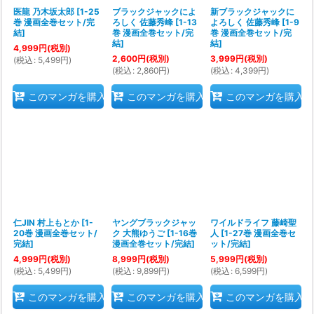
医龍 乃木坂太郎
[
1-25
ブラックジャックによ
新ブラックジャックに
巻 漫画全巻セット/完
ろしく 佐藤秀峰
[
1-13
よろしく 佐藤秀峰
[
1-9
結
]
巻 漫画全巻セット/完
巻 漫画全巻セット/完
結
]
結
]
4,999
円
(税別)
2,600
円
(税別)
3,999
円
(税別)
(
税込
:
5,499
円
)
(
税込
:
2,860
円
)
(
税込
:
4,399
円
)
このマンガを購入
このマンガを購入
このマンガを購入
仁JIN 村上もとか
[
1-
ヤングブラックジャッ
ワイルドライフ 藤崎聖
20巻 漫画全巻セット/
ク 大熊ゆうご
[
1-16巻
人
[
1-27巻 漫画全巻セ
完結
]
漫画全巻セット/完結
]
ット/完結
]
4,999
円
(税別)
8,999
円
(税別)
5,999
円
(税別)
(
税込
:
5,499
円
)
(
税込
:
9,899
円
)
(
税込
:
6,599
円
)
このマンガを購入
このマンガを購入
このマンガを購入