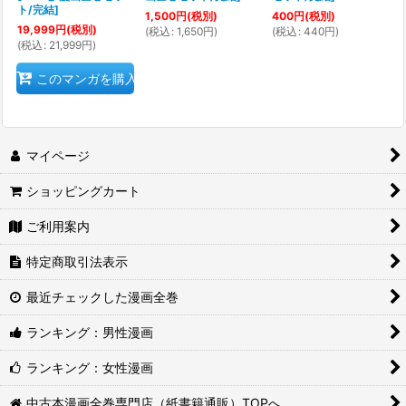
ト/完結
]
1,500
円
(税別)
400
円
(税別)
19,999
円
(税別)
(
税込
:
1,650
円
)
(
税込
:
440
円
)
(
税込
:
21,999
円
)
このマンガを購入
マイページ
ショッピングカート
ご利用案内
特定商取引法表示
最近チェックした漫画全巻
ランキング：男性漫画
ランキング：女性漫画
中古本漫画全巻専門店（紙書籍通販）TOPへ