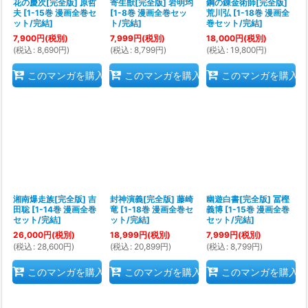
花の慶次[完全版] 原哲
寄生獣[完全版] 岩明均
鋼の錬金術師[完全版]
夫
[
1-15巻 漫画全巻セ
[
1-8巻 漫画全巻セッ
荒川弘
[
1-18巻 漫画全
ット/完結
]
ト/完結
]
巻セット/完結
]
7,900
円
(税別)
7,999
円
(税別)
18,000
円
(税別)
(
税込
:
8,690
円
)
(
税込
:
8,799
円
)
(
税込
:
19,800
円
)
このマンガを購入
このマンガを購入
このマンガを購入
湘南爆走族[完全版] 吉
封神演義[完全版] 藤崎
幽遊白書[完全版] 冨樫
田聡
[
1-14巻 漫画全巻
竜
[
1-18巻 漫画全巻セ
義博
[
1-15巻 漫画全巻
セット/完結
]
ット/完結
]
セット/完結
]
26,000
円
(税別)
18,999
円
(税別)
7,999
円
(税別)
(
税込
:
28,600
円
)
(
税込
:
20,899
円
)
(
税込
:
8,799
円
)
このマンガを購入
このマンガを購入
このマンガを購入