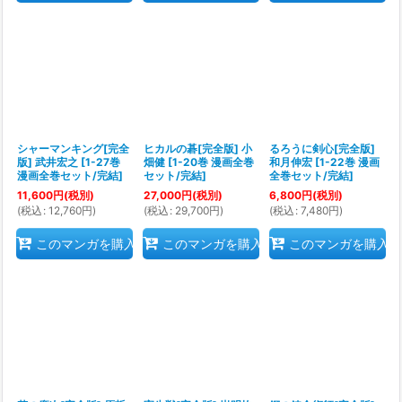
シャーマンキング[完全
ヒカルの碁[完全版] 小
るろうに剣心[完全版]
版] 武井宏之
[
1-27巻
畑健
[
1-20巻 漫画全巻
和月伸宏
[
1-22巻 漫画
漫画全巻セット/完結
]
セット/完結
]
全巻セット/完結
]
11,600
円
(税別)
27,000
円
(税別)
6,800
円
(税別)
(
税込
:
12,760
円
)
(
税込
:
29,700
円
)
(
税込
:
7,480
円
)
このマンガを購入
このマンガを購入
このマンガを購入