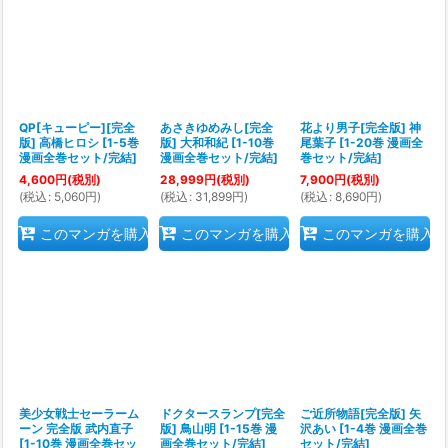
QP[キューピー][完全
あさきゆめみし[完全
花より男子[完全版] 神
版] 高橋ヒロシ
[
1-5巻
版] 大和和紀
[
1-10巻
尾葉子
[
1-20巻 漫画全
漫画全巻セット/完結
]
漫画全巻セット/完結
]
巻セット/完結
]
4,600
円
(税別)
28,999
円
(税別)
7,900
円
(税別)
(
税込
:
5,060
円
)
(
税込
:
31,899
円
)
(
税込
:
8,690
円
)
このマンガを購入
このマンガを購入
このマンガを購入
美少女戦士セーラーム
ドクタースランプ[完全
ご近所物語[完全版] 矢
ーン 完全版 武内直子
版] 鳥山明
[
1-15巻 漫
沢あい
[
1-4巻 漫画全巻
[
1-10巻 漫画全巻セッ
画全巻セット/完結
]
セット/完結
]