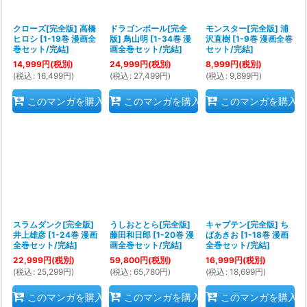
クローズ[完全版] 高橋
ドラゴンボール[完全
モンスター[完全版] 浦
絞り込む
ヒロシ
[
1-19巻 漫画全
版] 鳥山明
[
1-34巻 漫
沢直樹
[
1-9巻 漫画全巻
巻セット/完結
]
画全巻セット/完結
]
セット/完結
]
14,999
円
(税別)
24,999
円
(税別)
8,999
円
(税別)
(
税込
:
16,499
円
)
(
税込
:
27,499
円
)
(
税込
:
9,899
円
)
このマンガを購入
このマンガを購入
このマンガを購入
スラムダンク[完全版]
うしおととら[完全版]
キャプテン[完全版] ち
井上雄彦
[
1-24巻 漫画
藤田和日郎
[
1-20巻 漫
ばあきお
[
1-18巻 漫画
全巻セット/完結
]
画全巻セット/完結
]
全巻セット/完結
]
22,999
円
(税別)
59,800
円
(税別)
16,999
円
(税別)
(
税込
:
25,299
円
)
(
税込
:
65,780
円
)
(
税込
:
18,699
円
)
このマンガを購入
このマンガを購入
このマンガを購入