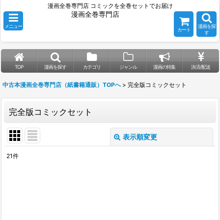
漫画全巻専門店 コミックを全巻セットでお届け
漫画全巻専門店
メニュー
漫画を探
カート
す
TOP
漫画を探す
カテゴリ
ジャンル
漫画の特集
決済/配送
中古本漫画全巻専門店（紙書籍通販）TOPへ
>
完全版コミックセット
完全版コミックセット
表示順変更
閉じる
21
件
サブカテゴリ
:
表示数
:
並び順
: