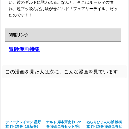
い、彼のギルドに誘われる。なんと、そこはルーシィの憧
れ、超ブッ飛んだお騒がせギルド「フェアリーテイル」だっ
たのです！！
関連リンク
冒険漫画特集
この漫画を見た人は次に、こんな漫画を見ています
ディーグレイマン 星野
ナルト 岸本斉史
[
1-72
ぬらりひょんの孫 椎橋
桂
[
1-29巻（最新巻）
巻 漫画全巻セット/完
寛
[
1-25巻 漫画全巻セ
[