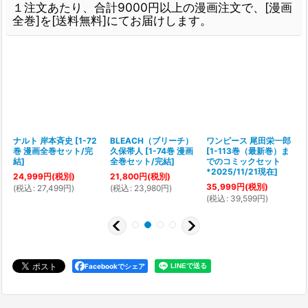
１注文あたり、合計9000円以上の漫画注文で、[漫画
全巻]を[送料無料]にてお届けします。
ナルト 岸本斉史
[
1-72
BLEACH（ブリーチ）
ワンピース 尾田栄一郎
巻 漫画全巻セット/完
久保帯人
[
1-74巻 漫画
[
1-113巻（最新巻）ま
[
結
]
全巻セット/完結
]
でのコミックセット
*2025/11/21現在
]
24,999
円
(税別)
21,800
円
(税別)
35,999
円
(税別)
(
税込
:
27,499
円
)
(
税込
:
23,980
円
)
(
(
税込
:
39,599
円
)
Facebookでシェア