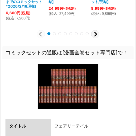
までのコミックセット
結
]
ット/完結
]
*2026/2/18現在
]
24,999
円
(税別)
8,999
円
(税別)
6,600
円
(税別)
(
税込
:
27,499
円
)
(
税込
:
9,899
円
)
(
(
税込
:
7,260
円
)
コミックセットの通販は[漫画全巻セット専門店]で！
タイトル
フェアリーテイル