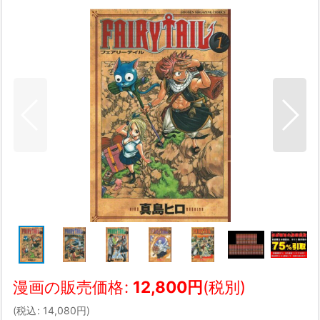
漫画の販売価格
:
12,800
円
(税別)
(
税込
:
14,080
円
)