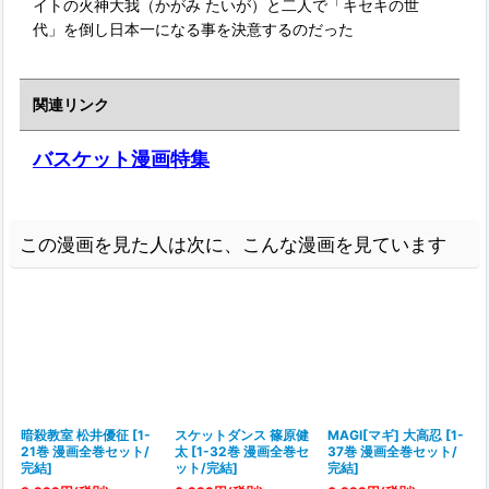
イトの火神大我（かがみ たいが）と二人で「キセキの世
代」を倒し日本一になる事を決意するのだった
関連リンク
バスケット漫画特集
この漫画を見た人は次に、こんな漫画を見ています
暗殺教室 松井優征
[
1-
スケットダンス 篠原健
MAGI[マギ] 大高忍
[
1-
21巻 漫画全巻セット/
太
[
1-32巻 漫画全巻セ
37巻 漫画全巻セット/
完結
]
ット/完結
]
完結
]