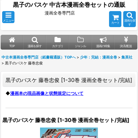
黒子のバスケ 中古本漫画全巻セットの通販
漫画全巻専門店
メニュー
漫画を探
カート
す
TOP
漫画を探す
カテゴリ
ジャンル
漫画の特集
決済/配送
中古本漫画全巻専門店（紙書籍通販）TOPへ
>
少年：完結：漫画全巻
>
集英社
>
黒子のバスケ 藤巻忠俊
黒子のバスケ 藤巻忠俊
[
1-30巻 漫画全巻セット/完結
]
◆
漫画本の現品画像と状態規定について
黒子のバスケ 藤巻忠俊
[
1-30巻 漫画全巻セット/完結
]