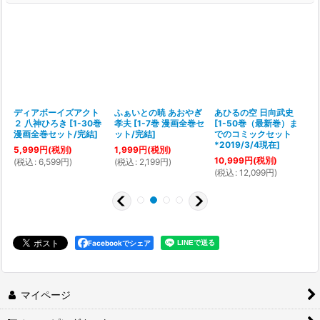
彦
ディアボーイズアクト
ふぁいとの暁 あおやぎ
あひるの空 日向武史
２ 八神ひろき
[
1-30巻
孝夫
[
1-7巻 漫画全巻セ
[
1-50巻（最新巻）ま
[
漫画全巻セット/完結
]
ット/完結
]
でのコミックセット
*2019/3/4現在
]
5,999
円
(税別)
1,999
円
(税別)
10,999
円
(税別)
(
税込
:
6,599
円
)
(
税込
:
2,199
円
)
(
(
税込
:
12,099
円
)
Facebookでシェア
マイページ