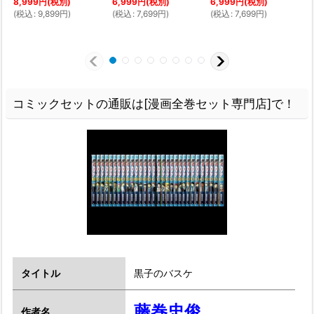
8,999
円
(税別)
6,999
円
(税別)
6,999
円
(税別)
(
税込
:
9,899
円
)
(
税込
:
7,699
円
)
(
税込
:
7,699
円
)
(
コミックセットの通販は[漫画全巻セット専門店]で！
タイトル
黒子のバスケ
藤巻忠俊
作者名