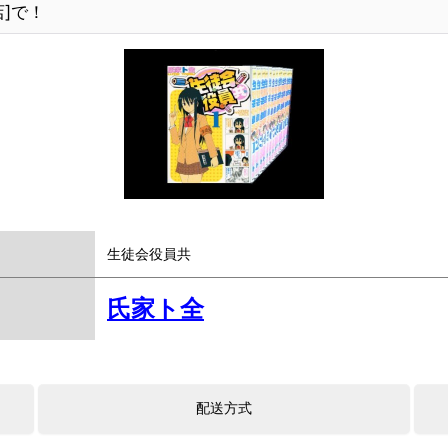
]で！
生徒会役員共
氏家ト全