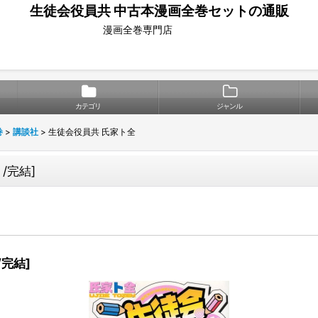
生徒会役員共 中古本漫画全巻セットの通販
漫画全巻専門店
カテゴリ
ジャンル
巻
>
講談社
>
生徒会役員共 氏家ト全
ト/完結
]
/完結
]