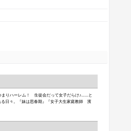
つまりハーレム！ 生徒会だって女子だらけ♪……と
れる日々。『妹は思春期』『女子大生家庭教師 濱