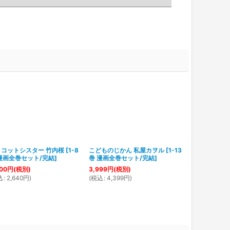
ョコットシスター 竹内桜
[
1-8
こどものじかん 私屋カヲル
[
1-13
ちょこっとヒ
漫画全巻セット/完結
]
巻 漫画全巻セット/完結
]
7巻 漫画全巻
00
円
(税別)
3,999
円
(税別)
1,999
円
(税別
込
:
2,640
円
)
(
税込
:
4,399
円
)
(
税込
:
2,199
円