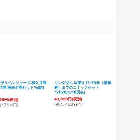
京卍リベンジャーズ 和久井健
キングダム 原泰久
[
1-78巻（最新
-31巻 漫画全巻セット/完結
]
巻）までのコミックセット
*2026/2/18現在
]
43,999
円
(税別)
99
円
(税別)
(
税込
:
48,399
円
)
込
:
7,699
円
)