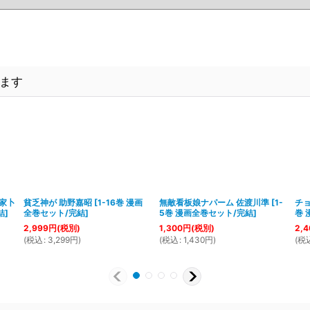
ます
家卜
貧乏神が 助野嘉昭
[
1-16巻 漫画
無敵看板娘ナパーム 佐渡川準
[
1-
チ
結
]
全巻セット/完結
]
5巻 漫画全巻セット/完結
]
巻 
2,999
円
(税別)
1,300
円
(税別)
2,4
(
税込
:
3,299
円
)
(
税込
:
1,430
円
)
(
税