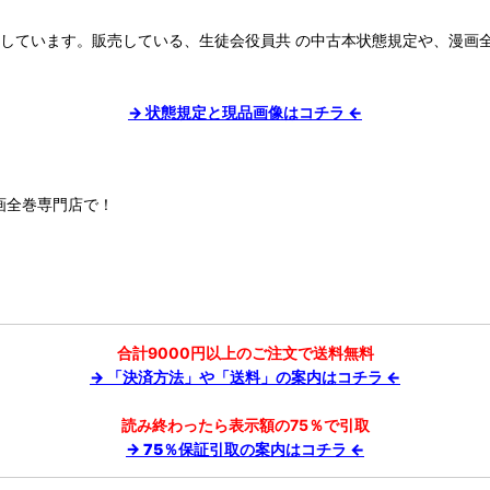
販しています。販売している、生徒会役員共 の中古本状態規定や、漫画
→ 状態規定と現品画像はコチラ ←
画全巻専門店で！
合計9000円以上のご注文で送料無料
→ 「決済方法」や「送料」の案内はコチラ ←
読み終わったら表示額の75％で引取
→ 75％保証引取の案内はコチラ ←