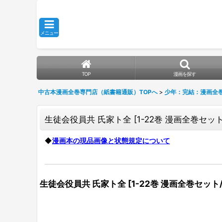
メニュー
TOP
漫画を探す
中古本漫画全巻専門店（紙書籍通販）TOPへ
>
少年：完結：漫画全
生徒会役員共 氏家ト全
[
1-22巻 漫画全巻セッ
◆
漫画本の現品画像と状態規定について
生徒会役員共 氏家ト全
[
1-22巻 漫画全巻セット