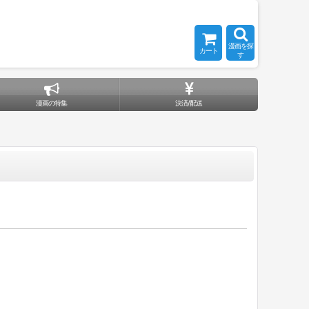
漫画を探
カート
す
漫画の特集
決済/配送