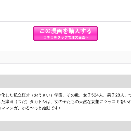
化した私立桜才（おうさい）学園。その数、女子524人、男子28人、
れた津田（つだ）タカトシは、女の子たちの天然な妄想にツッコミをい
ママンガ、ゆる〜っと始動です♪