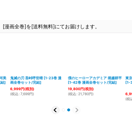
[漫画全巻]を[送料無料]にてお届けします。
河美
鬼滅の刃 吾峠呼世晴
[
1-23巻 漫
僕のヒーローアカデミア 堀越耕平
東
完結
]
画全巻セット/完結
]
[
1-42巻 漫画全巻セット/完結
]
[
1
6,999
円
(税別)
19,800
円
(税別)
(
税込
:
7,699
円
)
(
税込
:
21,780
円
)
6,9
(
税