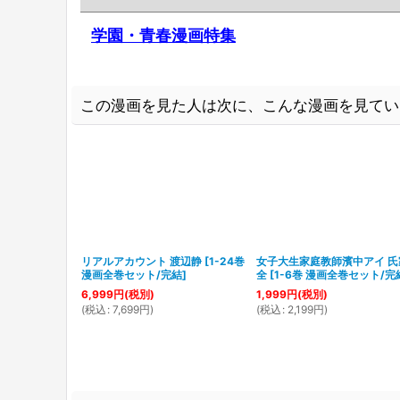
学園・青春漫画特集
この漫画を見た人は次に、こんな漫画を見てい
リアルアカウント 渡辺静
[
1-24巻
女子大生家庭教師濱中アイ 氏
漫画全巻セット/完結
]
全
[
1-6巻 漫画全巻セット/完
6,999
円
(税別)
1,999
円
(税別)
(
税込
:
7,699
円
)
(
税込
:
2,199
円
)