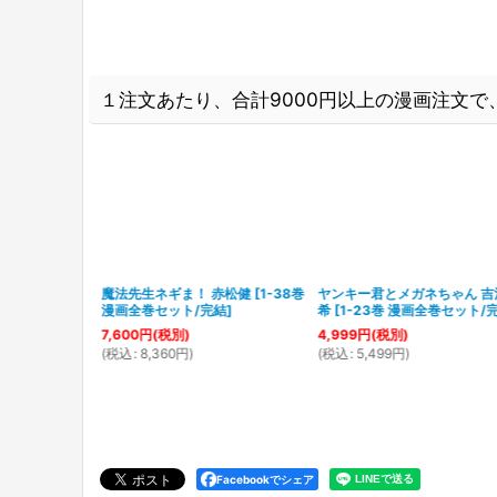
１注文あたり、合計9000円以上の漫画注文で、
 棚橋なもしろ
魔法先生ネギま！ 赤松健
[
1-38巻
ヤンキー君とメガネちゃん 吉
セット/完結
]
漫画全巻セット/完結
]
希
[
1-23巻 漫画全巻セット/
7,600
円
(税別)
4,999
円
(税別)
(
税込
:
8,360
円
)
(
税込
:
5,499
円
)
Facebookでシェア