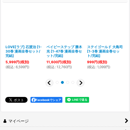
一
LOVE[ラブ] 石渡治
[
1-
ベイビーステップ 勝木
ステイゴールド 大島司
30巻 漫画全巻セット/
光
[
1-47巻 漫画全巻セ
[
1-3巻 漫画全巻セッ
[
完結
]
ット/完結
]
ト/完結
]
5,999
円
(税別)
11,600
円
(税別)
999
円
(税別)
(
税込
:
6,599
円
)
(
税込
:
12,760
円
)
(
税込
:
1,099
円
)
(
Facebookでシェア
マイページ