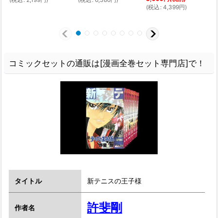
(
税込
:
4,399
円
)
7
(
コミックセットの通販は[漫画全巻セット専門店]で！
タイトル
新テニスの王子様
許斐剛
作者名