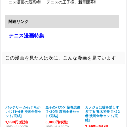
ニス漫画の最高峰!! テニスの王子様、新章開幕!!
関連リンク
テニス漫画特集
この漫画を見た人は次に、こんな漫画を見ています
バッテリー かわぐちか
黒子のバスケ 藤巻忠俊
カノジョは嘘を愛しす
いじ
[
1-4巻 漫画全巻セ
[
1-30巻 漫画全巻セッ
ぎてる 青木琴美
[
1-22
ット/完結
]
ト/完結
]
巻 漫画全巻セット/完
結
]
1,999
円
(税別)
5,800
円
(税別)
3,999
円
(税別)
(
税込
:
2,199
円
)
(
税込
:
6,380
円
)