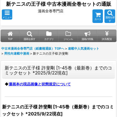
新テニスの王子様 中古本漫画全巻セットの通販
漫画全巻専門店
メニュー
漫画を探
カート
す
TOP
漫画を探す
カテゴリ
ジャンル
漫画の特集
決済/配送
中古本漫画全巻専門店（紙書籍通販）TOPへ
>
連載中人気漫画セット
>
男性向連載中漫画
>
新テニスの王子様 許斐剛
新テニスの王子様 許斐剛
[
1-45巻（最新巻）までのコ
ミックセット *2025/9/22現在
]
◆
漫画本の現品画像と状態規定について
新テニスの王子様 許斐剛
[
1-45巻（最新巻）までのコミ
ックセット *2025/9/22現在
]