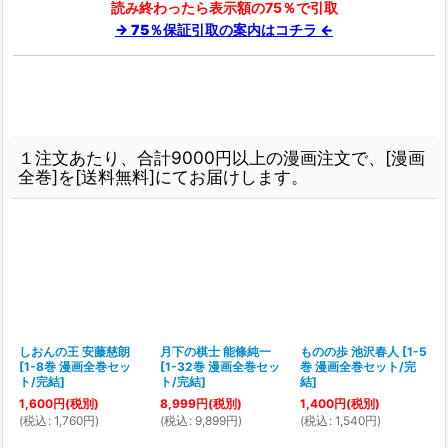
読み終わったら表示額の75％で引取
→ 75％保証引取の案内はコチラ ←
１注文あたり、合計9000円以上の漫画注文で、[漫画
全巻]を[送料無料]にてお届けします。
田
しおんの王 安藤慈朗
月下の棋士 能條純一
ものの歩 池沢春人
[
1-5
画
[
1-8巻 漫画全巻セッ
[
1-32巻 漫画全巻セッ
巻 漫画全巻セット/完
[
ト/完結
]
ト/完結
]
結
]
1,600
円
(税別)
8,999
円
(税別)
1,400
円
(税別)
(
税込
:
1,760
円
)
(
税込
:
9,899
円
)
(
税込
:
1,540
円
)
(