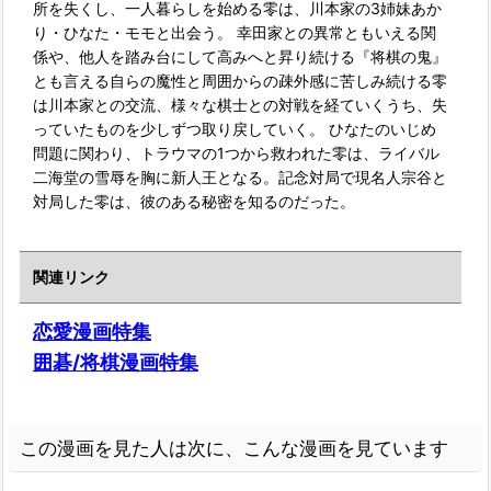
所を失くし、一人暮らしを始める零は、川本家の3姉妹あか
り・ひなた・モモと出会う。 幸田家との異常ともいえる関
係や、他人を踏み台にして高みへと昇り続ける『将棋の鬼』
とも言える自らの魔性と周囲からの疎外感に苦しみ続ける零
は川本家との交流、様々な棋士との対戦を経ていくうち、失
っていたものを少しずつ取り戻していく。 ひなたのいじめ
問題に関わり、トラウマの1つから救われた零は、ライバル
二海堂の雪辱を胸に新人王となる。記念対局で現名人宗谷と
対局した零は、彼のある秘密を知るのだった。
関連リンク
恋愛漫画特集
囲碁/将棋漫画特集
この漫画を見た人は次に、こんな漫画を見ています