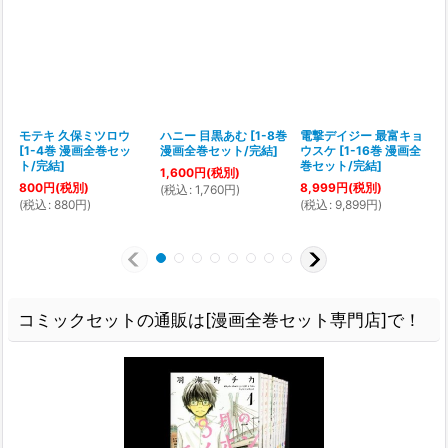
モテキ 久保ミツロウ
ハニー 目黒あむ
[
1-8巻
電撃デイジー 最富キョ
[
1-4巻 漫画全巻セッ
漫画全巻セット/完結
]
ウスケ
[
1-16巻 漫画全
ト/完結
]
巻セット/完結
]
1,600
円
(税別)
800
円
(税別)
8,999
円
(税別)
2
(
税込
:
1,760
円
)
(
税込
:
880
円
)
(
税込
:
9,899
円
)
(
コミックセットの通販は[漫画全巻セット専門店]で！