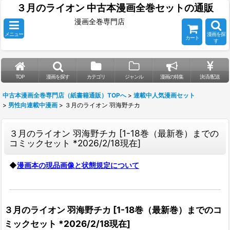
３月のライオン 中古本漫画全巻セットの通販
漫画全巻専門店
メニュー
漫画を探
カート
す
TOP
漫画を探す
カテゴリ
ジャンル
漫画の特集
決済/配送
中古本漫画全巻専門店（紙書籍通販）TOPへ
>
連載中人気漫画セット
>
男性向連載中漫画
>
３月のライオン 羽海野チカ
３月のライオン 羽海野チカ
[
1-18巻（最新巻）までの
コミックセット *2026/2/18現在
]
◆
漫画本の現品画像と状態規定について
３月のライオン 羽海野チカ
[
1-18巻（最新巻）までのコ
ミックセット *2026/2/18現在
]