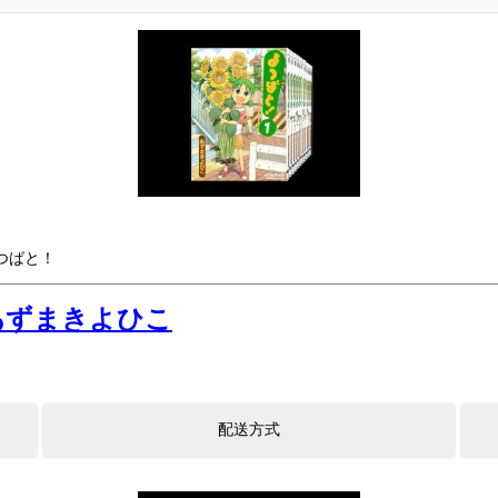
つばと！
あずまきよひこ