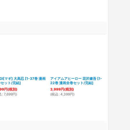
GI[マギ] 大高忍
[
1-37巻 漫画
アイアムアヒーロー 花沢健吾
[
1-
アナザー 清原紘 
セット/完結
]
22巻 漫画全巻セット/完結
]
漫画全巻セッ
99
円
(税別)
3,999
円
(税別)
1,600
円
(税別
込
:
7,699
円
)
(
税込
:
4,399
円
)
(
税込
:
1,760
円