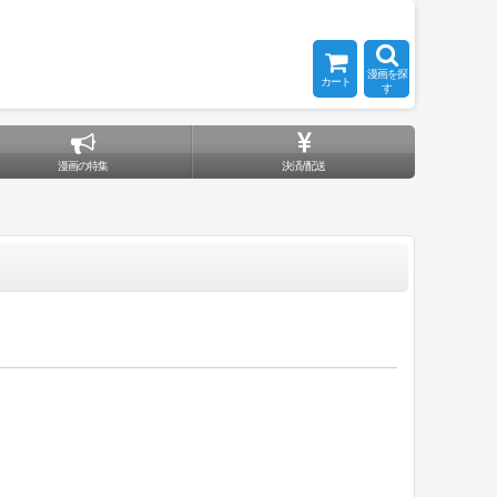
漫画を探
カート
す
漫画の特集
決済/配送