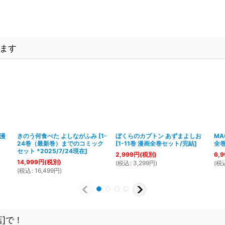
ます
 漫
きのう何食べた よしながふみ
[
1-
ぼくらのカプトン あずまよしお
MA
24巻（最新巻）までのコミック
[
1-11巻 漫画全巻セット/完結
]
全巻
セット *2025/7/24現在
]
2,999
円
(税別)
6,9
14,999
円
(税別)
(
税込
:
3,299
円
)
(
税
(
税込
:
16,499
円
)
]で！