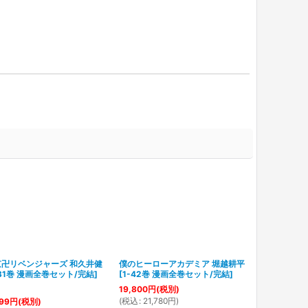
京卍リベンジャーズ 和久井健
僕のヒーローアカデミア 堀越耕平
-31巻 漫画全巻セット/完結
]
[
1-42巻 漫画全巻セット/完結
]
19,800
円
(税別)
(
税込
:
21,780
円
)
99
円
(税別)