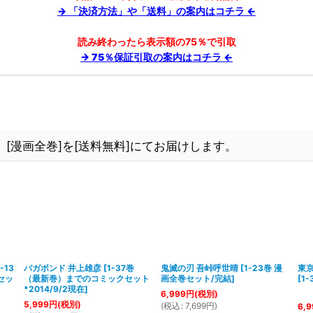
→ 「決済方法」や「送料」の案内はコチラ ←
読み終わったら表示額の75％で引取
→ 75％保証引取の案内はコチラ ←
[漫画全巻]を[送料無料]にてお届けします。
1-13
バガボンド 井上雄彦
[
1-37巻
鬼滅の刃 吾峠呼世晴
[
1-23巻 漫
東
セッ
（最新巻）までのコミックセット
画全巻セット/完結
]
[
1
*2014/9/2現在
]
6,999
円
(税別)
5,999
円
(税別)
(
税込
:
7,699
円
)
6,9