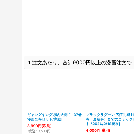
１注文あたり、合計9000円以上の漫画注文で、
-36巻 漫画全
ギャングキング 柳内大樹
[
1-37巻
ブラックラグーン 広江礼威
[
漫画全巻セット/完結
]
巻（最新巻）までのコミック
ト *2026/2/18現在
]
8,999
円
(税別)
4,600
円
(税別)
(
税込
:
9,899
円
)