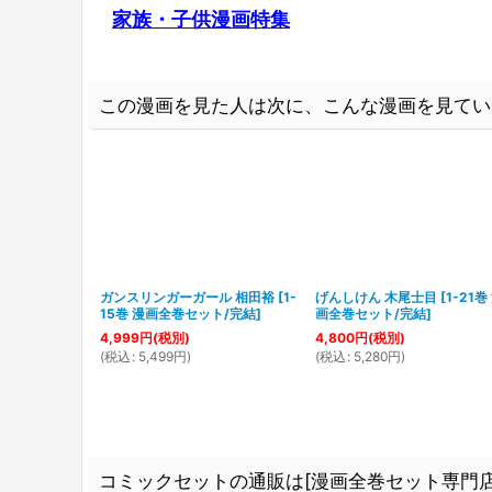
家族・子供漫画特集
この漫画を見た人は次に、こんな漫画を見てい
ガンスリンガーガール 相田裕
[
1-
げんしけん 木尾士目
[
1-21巻
15巻 漫画全巻セット/完結
]
画全巻セット/完結
]
4,999
円
(税別)
4,800
円
(税別)
(
税込
:
5,499
円
)
(
税込
:
5,280
円
)
コミックセットの通販は[漫画全巻セット専門店