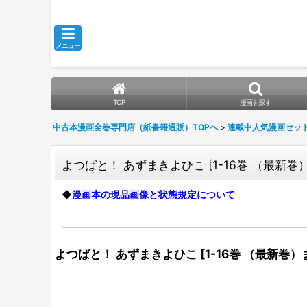
メニュー
TOP
漫画を探す
中古本漫画全巻専門店（紙書籍通販）TOPへ
>
連載中人気漫画セッ
よつばと！ あずまきよひこ
[
1-16巻 （最新巻
◆
漫画本の現品画像と状態規定について
よつばと！ あずまきよひこ
[
1-16巻 （最新巻）