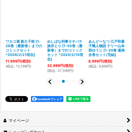
ワカコ酒 新久千映
[
1-
めしばな刑事タチバナ
あんどーなつ 江戸和菓
26巻（最新巻）までの
旅井とり
[
1-55巻（最
子職人物語 テリー山本
[
コミックセット
新巻）までのコミック
西ゆうじ
[
1-20巻 漫画
*2026/2/21現在
]
セット *2025/2/15現
全巻セット/完結
]
在
]
11,999
円
(税別)
8,999
円
(税別)
(
33,999
円
(税別)
(
税込
:
13,199
円
)
(
税込
:
9,899
円
)
(
税込
:
37,399
円
)
Facebookでシェア
マイページ
ショッピングカート