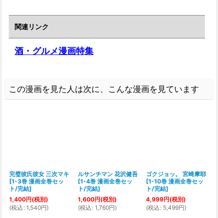
関連リンク
酒・グルメ漫画特集
この漫画を見た人は次に、こんな漫画を見ています
完璧彼氏彼女 三次マキ
ルサンチマン 花沢健吾
ゴクジョッ。 宮崎摩耶
[
1-3巻 漫画全巻セッ
[
1-4巻 漫画全巻セッ
[
1-10巻 漫画全巻セッ
ト/完結
]
ト/完結
]
ト/完結
]
1
1,400
円
(税別)
1,600
円
(税別)
4,999
円
(税別)
(
(
税込
:
1,540
円
)
(
税込
:
1,760
円
)
(
税込
:
5,499
円
)