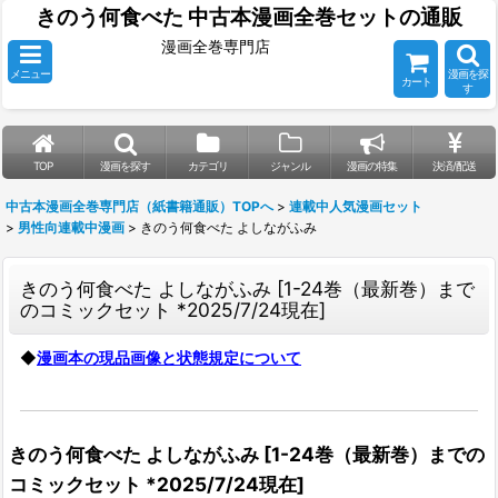
きのう何食べた 中古本漫画全巻セットの通販
漫画全巻専門店
メニュー
漫画を探
カート
す
TOP
漫画を探す
カテゴリ
ジャンル
漫画の特集
決済/配送
中古本漫画全巻専門店（紙書籍通販）TOPへ
>
連載中人気漫画セット
>
男性向連載中漫画
>
きのう何食べた よしながふみ
きのう何食べた よしながふみ
[
1-24巻（最新巻）まで
のコミックセット *2025/7/24現在
]
◆
漫画本の現品画像と状態規定について
きのう何食べた よしながふみ
[
1-24巻（最新巻）までの
コミックセット *2025/7/24現在
]