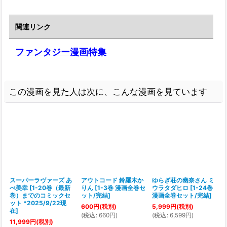
関連リンク
ファンタジー漫画特集
この漫画を見た人は次に、こんな漫画を見ています
スーパーラヴァーズ あ
アウトコード 鈴羅木か
ゆらぎ荘の幽奈さん ミ
べ美幸
[
1-20巻（最新
りん
[
1-3巻 漫画全巻セ
ウラタダヒロ
[
1-24巻
[
巻）までのコミックセ
ット/完結
]
漫画全巻セット/完結
]
ット *2025/9/22現
600
円
(税別)
5,999
円
(税別)
在
]
(
税込
:
660
円
)
(
税込
:
6,599
円
)
(
11,999
円
(税別)