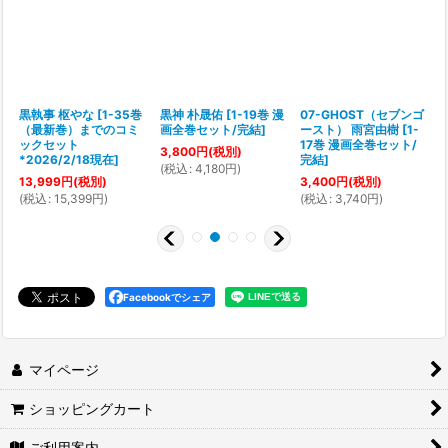
峰
黒執事 枢やな
[
1-35巻
黒神 朴晟佑
[
1-19巻 漫
07-GHOST（セブンゴ
）
（最新巻）までのコミ
画全巻セット/完結
]
ースト） 雨宮由樹
[
1-
[
ックセット
17巻 漫画全巻セット/
3,800
円
(税別)
*2026/2/18現在
]
完結
]
(
税込
:
4,180
円
)
13,999
円
(税別)
3,400
円
(税別)
(
(
税込
:
15,399
円
)
(
税込
:
3,740
円
)
Facebookでシェア
マイページ
ショッピングカート
ご利用案内