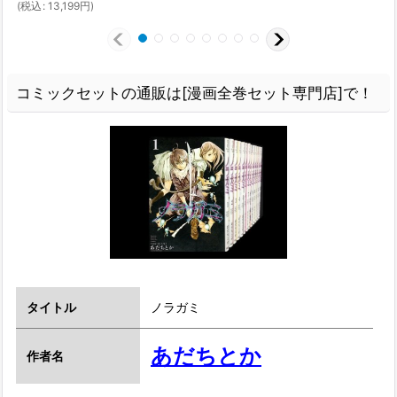
(
税込
:
13,199
円
)
コミックセットの通販は[漫画全巻セット専門店]で！
タイトル
ノラガミ
あだちとか
作者名