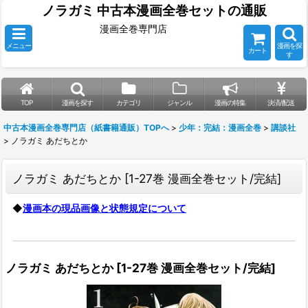
ノラガミ 中古本漫画全巻セットの通販
漫画全巻専門店
メニュー
漫画を探
カート
す
TOP
漫画を探す
カテゴリ
ジャンル
漫画の特集
決済/配送
中古本漫画全巻専門店（紙書籍通販）TOPへ
>
少年：完結：漫画全巻
>
講談社
>
ノラガミ あだちとか
ノラガミ あだちとか
[
1-27巻 漫画全巻セット/完結
]
◆
漫画本の現品画像と状態規定について
ノラガミ あだちとか
[
1-27巻 漫画全巻セット/完結
]