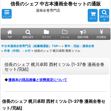
信長のシェフ 中古本漫画全巻セットの通販
漫画全巻専門店
メニュー
漫画を探
カート
す
TOP
漫画を探す
カテゴリ
ジャンル
漫画の特集
決済/配送
中古本漫画全巻専門店（紙書籍通販）TOPへ
>
青年：完結：漫画全巻
>
作者（作画）：か行
>
信長のシェフ 梶川卓郎 西村ミツル
信長のシェフ 梶川卓郎 西村ミツル
[
1-37巻 漫画全巻
セット/完結
]
◆
漫画本の現品画像と状態規定について
信長のシェフ 梶川卓郎 西村ミツル
[
1-37巻 漫画全巻セ
ット/完結
]