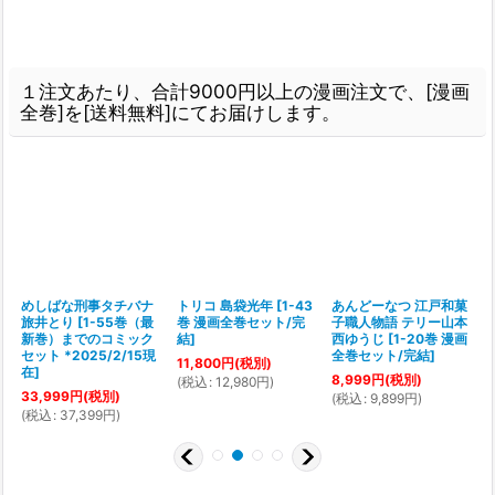
１注文あたり、合計9000円以上の漫画注文で、[漫画
全巻]を[送料無料]にてお届けします。
めしばな刑事タチバナ
トリコ 島袋光年
[
1-43
あんどーなつ 江戸和菓
旅井とり
[
1-55巻（最
巻 漫画全巻セット/完
子職人物語 テリー山本
[
新巻）までのコミック
結
]
西ゆうじ
[
1-20巻 漫画
セット *2025/2/15現
全巻セット/完結
]
11,800
円
(税別)
在
]
8,999
円
(税別)
(
税込
:
12,980
円
)
(
33,999
円
(税別)
(
税込
:
9,899
円
)
(
税込
:
37,399
円
)