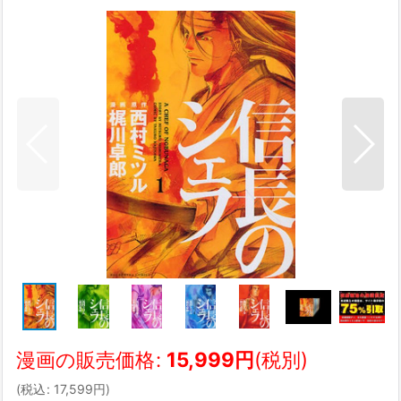
漫画の販売価格
:
15,999
円
(税別)
(
税込
:
17,599
円
)