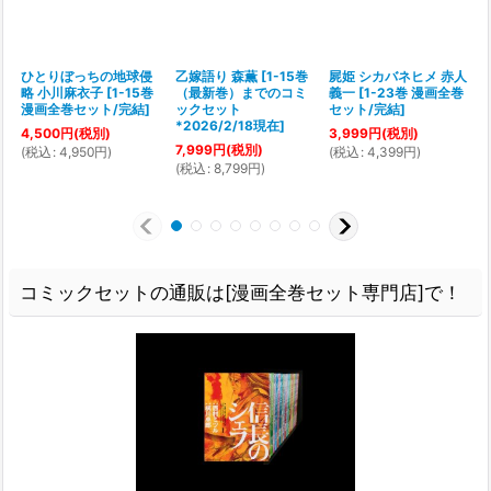
ひとりぼっちの地球侵
乙嫁語り 森薫
[
1-15巻
屍姫 シカバネヒメ 赤人
略 小川麻衣子
[
1-15巻
（最新巻）までのコミ
義一
[
1-23巻 漫画全巻
[
漫画全巻セット/完結
]
ックセット
セット/完結
]
*2026/2/18現在
]
4,500
円
(税別)
3,999
円
(税別)
1
7,999
円
(税別)
(
税込
:
4,950
円
)
(
税込
:
4,399
円
)
(
(
税込
:
8,799
円
)
コミックセットの通販は[漫画全巻セット専門店]で！