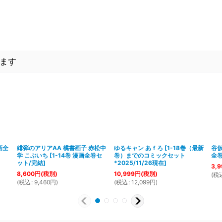
ます
画全
緋弾のアリアAA 橘書画子 赤松中
ゆるキャン あｆろ
[
1-18巻（最新
谷仮
学 こぶいち
[
1-14巻 漫画全巻セ
巻）までのコミックセット
全巻
ット/完結
]
*2025/11/26現在
]
3,9
8,600
円
(税別)
10,999
円
(税別)
(
税
(
税込
:
9,460
円
)
(
税込
:
12,099
円
)