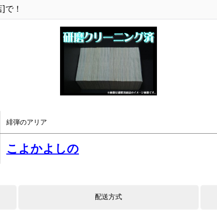
]で！
緋弾のアリア
こよかよしの