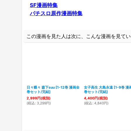
SF漫画特集
パチスロ原作漫画特集
この漫画を見た人は次に、こんな漫画を見てい
日々蝶々 森下suu
[
1-12巻 漫画全
女子高生 大島永遠
[
1-9巻 漫
巻セット/完結
]
巻セット/完結
]
2,999
円
(税別)
4,400
円
(税別)
(
税込
:
3,299
円
)
(
税込
:
4,840
円
)