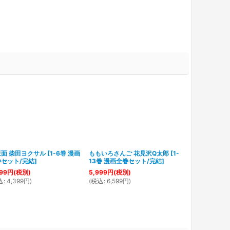
面 柴田ヨクサル
[
1-6巻 漫画
ももいろさんご 花見沢Q太郎
[
1-
百花繚乱戦国
セット/完結
]
13巻 漫画全巻セット/完結
]
のゆら
[
1-3
結
]
99
円
(税別)
5,999
円
(税別)
1,999
円
(税別
込
:
4,399
円
)
(
税込
:
6,599
円
)
(
税込
:
2,199
円