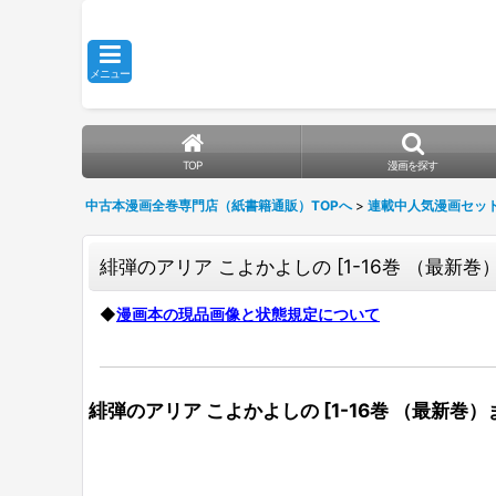
メニュー
TOP
漫画を探す
中古本漫画全巻専門店（紙書籍通販）TOPへ
>
連載中人気漫画セッ
緋弾のアリア こよかよしの
[
1-16巻 （最新巻
◆
漫画本の現品画像と状態規定について
緋弾のアリア こよかよしの
[
1-16巻 （最新巻）