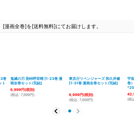
[漫画全巻]を[送料無料]にてお届けします。
23巻
鬼滅の刃 吾峠呼世晴
[
1-23巻 漫
東京卍リベンジャーズ 和久井健
宇宙
ット
画全巻セット/完結
]
[
1-31巻 漫画全巻セット/完結
]
巻
*2
6,999
円
(税別)
42,
(
税込
:
7,699
円
)
6,999
円
(税別)
(
税
(
税込
:
7,699
円
)