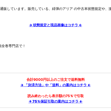
で通販しています。販売している、緋弾のアリア の中古本状態規定や、
→ 状態規定と現品画像はコチラ ←
画全巻専門店で！
合計9000円以上のご注文で送料無料
→ 「決済方法」や「送料」の案内はコチラ ←
読み終わったら表示額の75％で引取
→ 75％保証引取の案内はコチラ ←