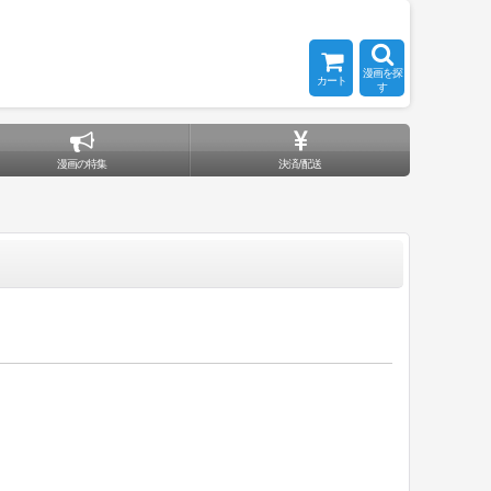
漫画を探
カート
す
漫画の特集
決済/配送