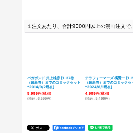
１注文あたり、合計9000円以上の漫画注文で、
広江礼威
[
1-13
バガボンド 井上雄彦
[
1-37巻
テラフォーマーズ 橘賢一
[
1-
のコミックセッ
（最新巻）までのコミックセット
（最新巻）までのコミックセ
在
]
*2014/9/2現在
]
*2024/8/1現在
]
5,999
円
(税別)
4,999
円
(税別)
(
税込
:
6,599
円
)
(
税込
:
5,499
円
)
Facebookでシェア