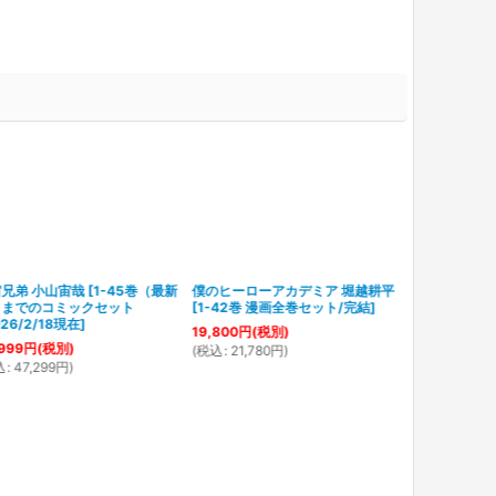
兄弟 小山宙哉
[
1-45巻（最新
僕のヒーローアカデミア 堀越耕平
）までのコミックセット
[
1-42巻 漫画全巻セット/完結
]
026/2/18現在
]
19,800
円
(税別)
999
円
(税別)
(
税込
:
21,780
円
)
込
:
47,299
円
)