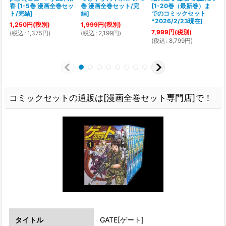
香
[
1-5巻 漫画全巻セッ
巻 漫画全巻セット/完
[
1-20巻（最新巻）ま
ト/完結
]
結
]
でのコミックセット
*2026/2/23現在
]
1,250
円
(税別)
1,999
円
(税別)
7,999
円
(税別)
(
税込
:
1,375
円
)
(
税込
:
2,199
円
)
(
(
税込
:
8,799
円
)
コミックセットの通販は[漫画全巻セット専門店]で！
タイトル
GATE[ゲート]