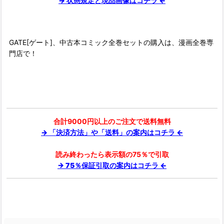
→ 状態規定と現品画像はコチラ ←
GATE[ゲート]、中古本コミック全巻セットの購入は、漫画全巻専
門店で！
合計9000円以上のご注文で送料無料
→ 「決済方法」や「送料」の案内はコチラ ←
読み終わったら表示額の75％で引取
→ 75％保証引取の案内はコチラ ←