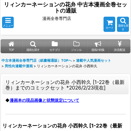
リィンカーネーションの花弁 中古本漫画全巻セッ
トの通販
漫画全巻専門店
メニュー
漫画を探
カート
す
TOP
漫画を探す
カテゴリ
ジャンル
漫画の特集
決済/配送
中古本漫画全巻専門店（紙書籍通販）TOPへ
>
連載中人気漫画セット
>
男性向連載中漫画
>
リィンカーネーションの花弁 小西幹久
リィンカーネーションの花弁 小西幹久
[
1-22巻（最新
巻）までのコミックセット *2026/2/23現在
]
◆
漫画本の現品画像と状態規定について
リィンカーネーションの花弁 小西幹久
[
1-22巻（最新