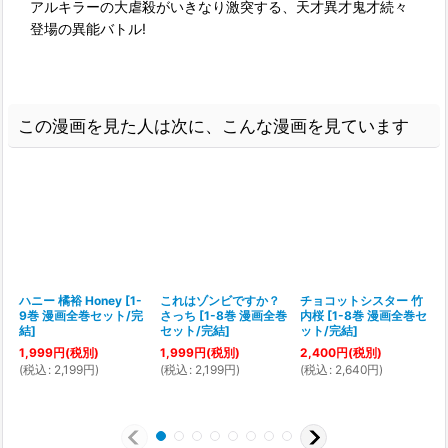
アルキラーの大虐殺がいきなり激突する、天才異才鬼才続々
登場の異能バトル!
この漫画を見た人は次に、こんな漫画を見ています
ハニー 橘裕 Honey
[
1-
これはゾンビですか？
チョコットシスター 竹
9巻 漫画全巻セット/完
さっち
[
1-8巻 漫画全巻
内桜
[
1-8巻 漫画全巻セ
結
]
セット/完結
]
ット/完結
]
1,999
円
(税別)
1,999
円
(税別)
2,400
円
(税別)
1
(
税込
:
2,199
円
)
(
税込
:
2,199
円
)
(
税込
:
2,640
円
)
(