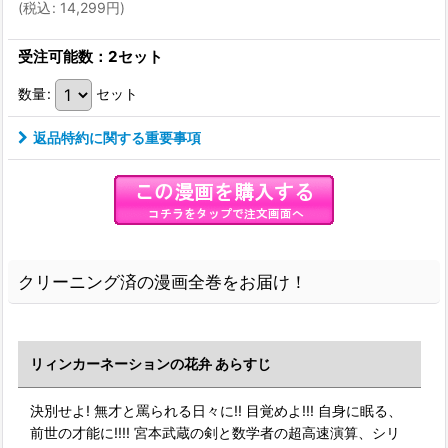
(
税込
:
14,299
円
)
受注可能数：2セット
数量
:
セット
返品特約に関する重要事項
クリーニング済の漫画全巻をお届け！
リィンカーネーションの花弁 あらすじ
決別せよ! 無才と罵られる日々に!! 目覚めよ!!! 自身に眠る、
前世の才能に!!!! 宮本武蔵の剣と数学者の超高速演算、シリ