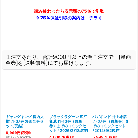
読み終わったら表示額の75％で引取
→ 75％保証引取の案内はコチラ ←
１注文あたり、合計9000円以上の漫画注文で、[漫画
全巻]を[送料無料]にてお届けします。
6
ギャングキング 柳内大
ブラックラグーン 広江
バガボンド 井上雄彦
樹
[
1-37巻 漫画全巻セ
礼威
[
1-13巻（最新
[
1-37巻 （最新巻）ま
[
ット/完結
]
巻）までのコミックセ
でのコミックセット
ット *2026/2/18現在
]
*2014/9/2現在
]
8,999
円
(税別)
4,600
円
(税別)
5,999
円
(税別)
(
税込
:
9,899
円
)
(