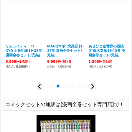
サムライディーパー
MAGI[マギ] 大高忍
[
1-
あせびと空世界の冒険
KYO 上条明峰
[
1-38巻
37巻 漫画全巻セット/
者 梅木泰祐
[
1-10巻 漫
漫画全巻セット/完結
]
完結
]
画全巻セット/完結
]
5,999
円
(税別)
6,999
円
(税別)
3,800
円
(税別)
1
(
税込
:
6,599
円
)
(
税込
:
7,699
円
)
(
税込
:
4,180
円
)
(
コミックセットの通販は[漫画全巻セット専門店]で！