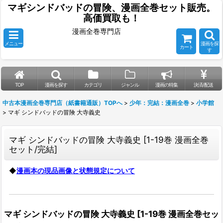
マギシンドバッドの冒険、漫画全巻セット販売。
高価買取も！
漫画全巻専門店
メニュー
漫画を探
カート
す
TOP
漫画を探す
カテゴリ
ジャンル
漫画の特集
決済/配送
中古本漫画全巻専門店（紙書籍通販）TOPへ
>
少年：完結：漫画全巻
>
小学館
>
マギ シンドバッドの冒険 大寺義史
マギ シンドバッドの冒険 大寺義史
[
1-19巻 漫画全巻
セット/完結
]
◆
漫画本の現品画像と状態規定について
マギ シンドバッドの冒険 大寺義史
[
1-19巻 漫画全巻セッ