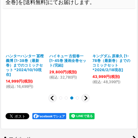
全巻]を[送料無料]にてお届けします。
ハンターハンター 冨樫
ハイキュー 古舘春一
キングダム 原泰久
[
1-
の
義博
[
1-38巻（最新
[
1-45巻 漫画全巻セッ
78巻（最新巻）までの
巻）までのコミックセ
ト/完結
]
コミックセット
ット *2024/10/10現
*2026/2/18現在
]
29,800
円
(税別)
在
]
43,999
円
(税別)
(
税込
:
32,780
円
)
14,999
円
(税別)
(
税込
:
48,399
円
)
(
(
税込
:
16,499
円
)
Facebookでシェア