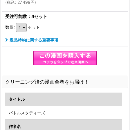
(
税込
:
27,499
円
)
受注可能数：4セット
数量
:
セット
返品特約に関する重要事項
クリーニング済の漫画全巻をお届け！
タイトル
バトルスタディーズ
作者名