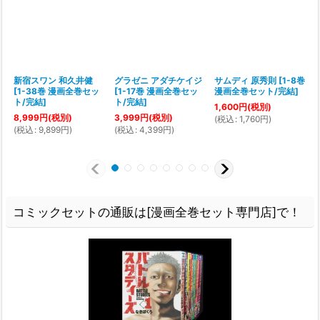
新宿スワン 和久井健
グラゼニ アダチケイジ
サムディ 原秀則
[
1-8巻
[
1-38巻 漫画全巻セッ
[
1-17巻 漫画全巻セッ
漫画全巻セット/完結
]
ト/完結
]
ト/完結
]
1,600
円
(税別)
8,999
円
(税別)
3,999
円
(税別)
3
(
税込
:
1,760
円
)
(
税込
:
9,899
円
)
(
税込
:
4,399
円
)
(
コミックセットの通販は[漫画全巻セット専門店]で！