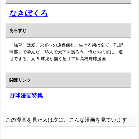
なきぼくろ
あらすじ
「強育」は愛、栄光への通過儀礼。生きる術は全て「PL野
球部」で学んだ。18人で天下を獲ろう。俺たちの前に、道
はできる。元PL球児が描く超リアル高校野球漫画！
関連リンク
野球漫画特集
この漫画を見た人は次に、こんな漫画を見ています