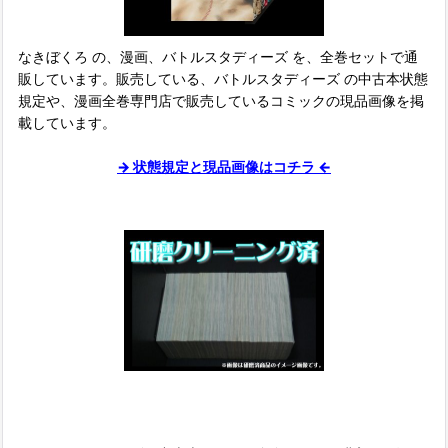
なきぼくろ の、漫画、バトルスタディーズ を、全巻セットで通
販しています。販売している、バトルスタディーズ の中古本状態
規定や、漫画全巻専門店で販売しているコミックの現品画像を掲
載しています。
→ 状態規定と現品画像はコチラ ←
■