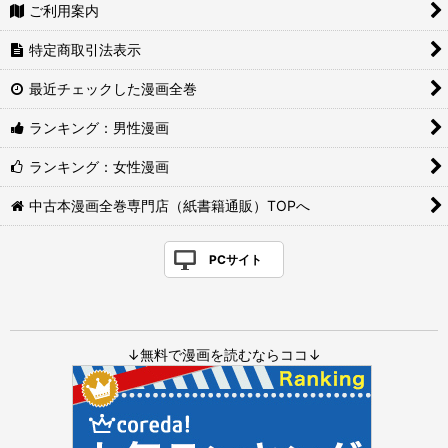
ご利用案内
特定商取引法表示
最近チェックした漫画全巻
ランキング：男性漫画
ランキング：女性漫画
中古本漫画全巻専門店（紙書籍通販）TOPへ
PCサイト
↓無料で漫画を読むならココ↓