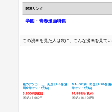
関連リンク
学園・青春漫画特集
この漫画を見た人は次に、こんな漫画を見てい
銀のアンカー 三田紀房
[
1-8巻 漫
MAJOR 満田拓也
[
1-78巻 
画全巻セット/完結
]
巻セット/完結
]
3,600
円
(税別)
14,999
円
(税別)
(
税込
:
3,960
円
)
(
税込
:
16,499
円
)