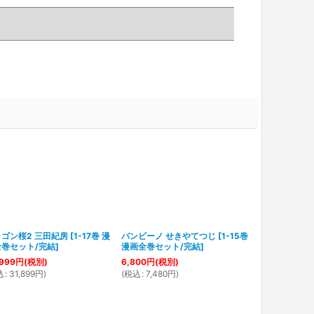
ゴン桜2 三田紀房
[
1-17巻 漫
バンビーノ せきやてつじ
[
1-15巻
はじめの一歩
全巻セット/完結
]
漫画全巻セット/完結
]
142巻（最新
セット *2024
999
円
(税別)
6,800
円
(税別)
37,600
円
(税
込
:
31,899
円
)
(
税込
:
7,480
円
)
(
税込
:
41,360