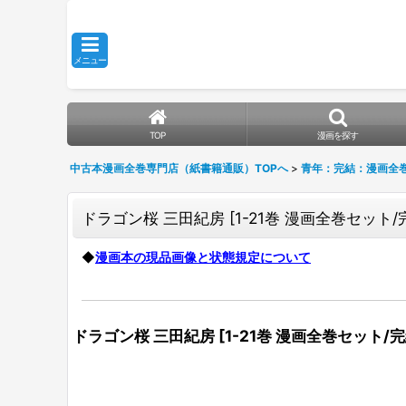
メニュー
TOP
漫画を探す
中古本漫画全巻専門店（紙書籍通販）TOPへ
>
青年：完結：漫画全
ドラゴン桜 三田紀房
[
1-21巻 漫画全巻セット/
◆
漫画本の現品画像と状態規定について
ドラゴン桜 三田紀房
[
1-21巻 漫画全巻セット/