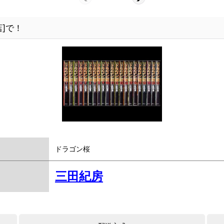
]で！
ドラゴン桜
三田紀房