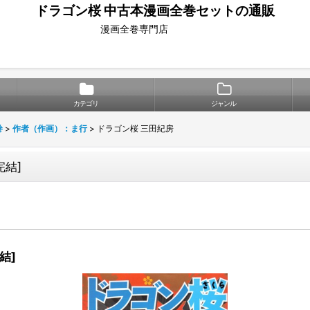
ドラゴン桜 中古本漫画全巻セットの通販
漫画全巻専門店
カテゴリ
ジャンル
巻
>
作者（作画）：ま行
>
ドラゴン桜 三田紀房
完結
]
完結
]