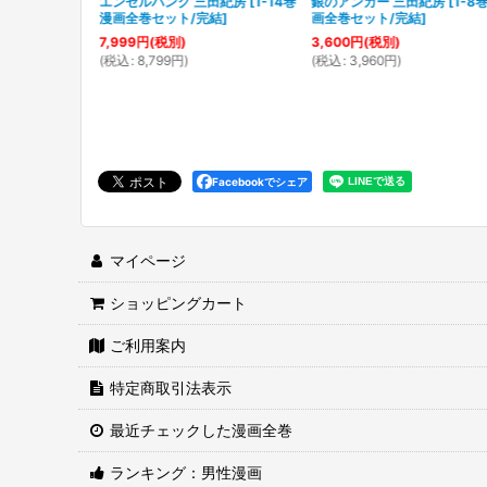
紀房
[
1-3巻 漫
エンゼルバンク 三田紀房
[
1-14巻
銀のアンカー 三田紀房
[
1-8
]
漫画全巻セット/完結
]
画全巻セット/完結
]
7,999
円
(税別)
3,600
円
(税別)
(
税込
:
8,799
円
)
(
税込
:
3,960
円
)
Facebookでシェア
マイページ
ショッピングカート
ご利用案内
特定商取引法表示
最近チェックした漫画全巻
ランキング：男性漫画