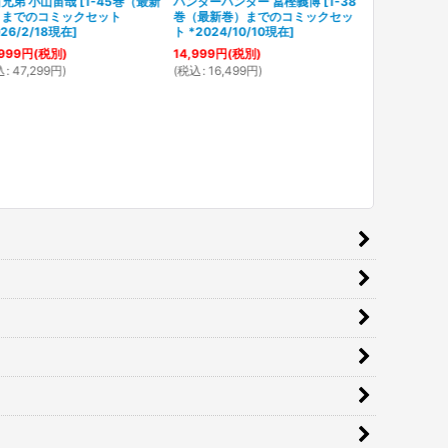
兄弟 小山宙哉
[
1-45巻（最新
ハンターハンター 冨樫義博
[
1-38
）までのコミックセット
巻（最新巻）までのコミックセッ
026/2/18現在
]
ト *2024/10/10現在
]
999
円
(税別)
14,999
円
(税別)
込
:
47,299
円
)
(
税込
:
16,499
円
)