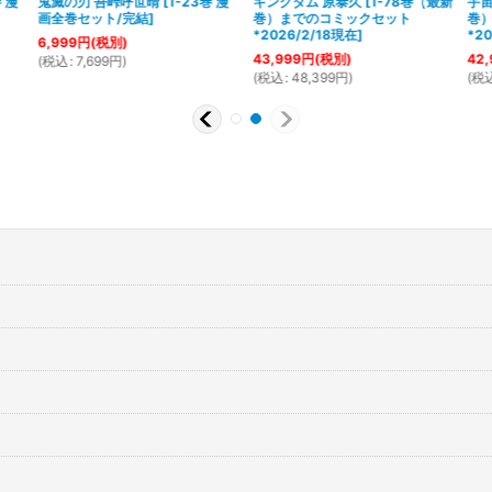
巻 漫
鬼滅の刃 吾峠呼世晴
[
1-23巻 漫
キングダム 原泰久
[
1-78巻（最新
宇宙
画全巻セット/完結
]
巻）までのコミックセット
巻
*2026/2/18現在
]
*2
6,999
円
(税別)
43,999
円
(税別)
42,
(
税込
:
7,699
円
)
(
税込
:
48,399
円
)
(
税