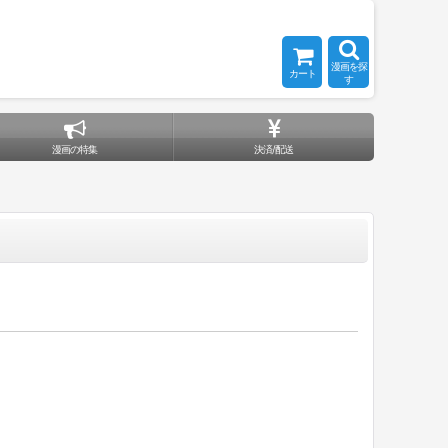
漫画を探
カート
す
漫画の特集
決済/配送