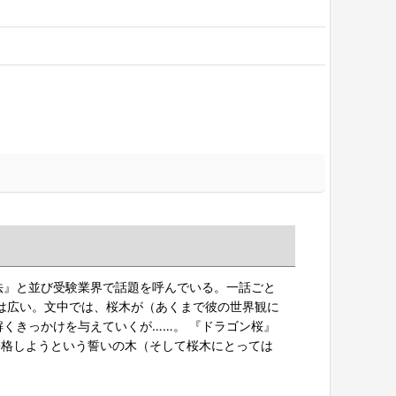
法』と並び受験業界で話題を呼んでいる。一話ごと
は広い。文中では、桜木が（あくまで彼の世界観に
くきっかけを与えていくが……。 『ドラゴン桜』
に合格しようという誓いの木（そして桜木にとっては