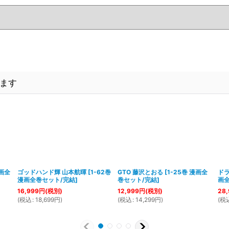
ます
漫画全
ゴッドハンド輝 山本航暉
[
1-62巻
GTO 藤沢とおる
[
1-25巻 漫画全
ドラ
漫画全巻セット/完結
]
巻セット/完結
]
画
16,999
円
(税別)
12,999
円
(税別)
28,
(
税込
:
18,699
円
)
(
税込
:
14,299
円
)
(
税