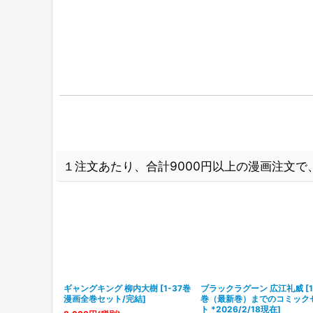
１注文あたり、合計9000円以上の漫画注文で、
-36巻 漫画全
ギャングキング 柳内大樹
[
1-37巻
ブラックラグーン 広江礼威
[
漫画全巻セット/完結
]
巻（最新巻）までのコミック
ト *2026/2/18現在
]