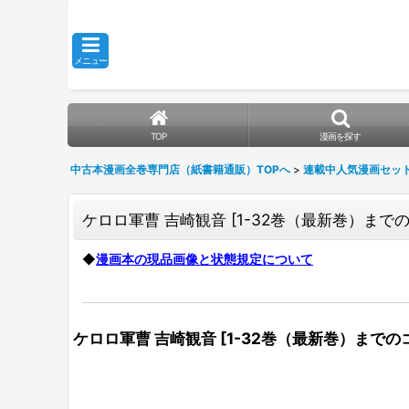
メニュー
TOP
漫画を探す
中古本漫画全巻専門店（紙書籍通販）TOPへ
>
連載中人気漫画セッ
ケロロ軍曹 吉崎観音
[
1-32巻（最新巻）までのコ
◆
漫画本の現品画像と状態規定について
ケロロ軍曹 吉崎観音
[
1-32巻（最新巻）までのコ