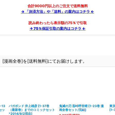
合計9000円以上のご注文で送料無料
→ 「決済方法」や「送料」の案内はコチラ ←
読み終わったら表示額の75％で引取
→ 75％保証引取の案内はコチラ ←
[漫画全巻]を[送料無料]にてお届けします。
1-13
バガボンド 井上雄彦
[
1-37巻
鬼滅の刃 吾峠呼世晴
[
1-23巻 漫
東
セッ
（最新巻）までのコミックセット
画全巻セット/完結
]
[
1
*2014/9/2現在
]