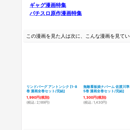
ギャグ漫画特集
パチスロ原作漫画特集
この漫画を見た人は次に、こんな漫画を見てい
リンドバーグ アントンシク
[
1-8
無敵看板娘ナパーム 佐渡川準
巻 漫画全巻セット/完結
]
5巻 漫画全巻セット/完結
]
1,990
円
(税別)
1,300
円
(税別)
(
税込
:
2,189
円
)
(
税込
:
1,430
円
)