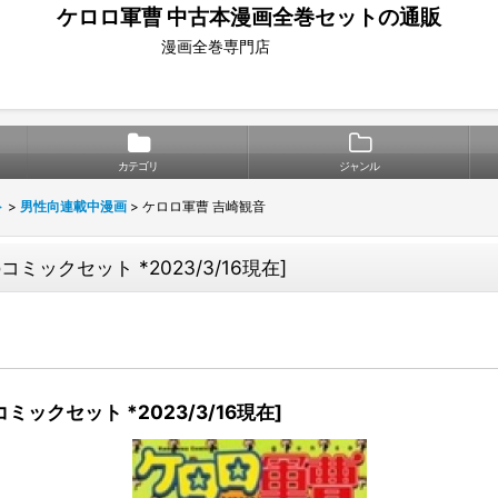
ケロロ軍曹 中古本漫画全巻セットの通販
漫画全巻専門店
カテゴリ
ジャンル
ト
>
男性向連載中漫画
>
ケロロ軍曹 吉崎観音
ミックセット *2023/3/16現在
]
ミックセット *2023/3/16現在
]