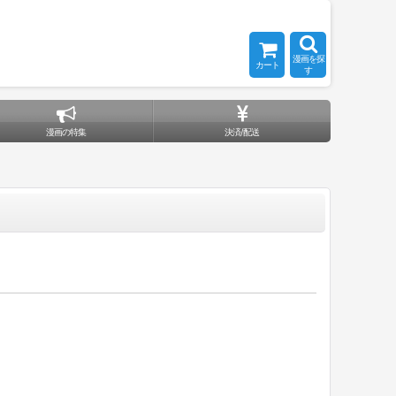
漫画を探
カート
す
漫画の特集
決済/配送