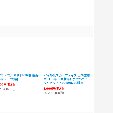
ウト 市川マサ
[
1-19巻 漫画
バキ外伝スカーフェイス 山内雪奈
無敵看板娘 佐
セット/完結
]
生
[
1-8巻 （最新巻）までのコミ
全巻セット/完
ックセット *2019/8/20現在
]
00
円
(税別)
2,999
円
(税別
1,999
円
(税別)
込
:
4,070
円
)
(
税込
:
3,299
円
(
税込
:
2,199
円
)