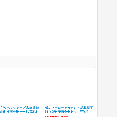
京卍リベンジャーズ 和久井健
僕のヒーローアカデミア 堀越耕平
-31巻 漫画全巻セット/完結
]
[
1-42巻 漫画全巻セット/完結
]