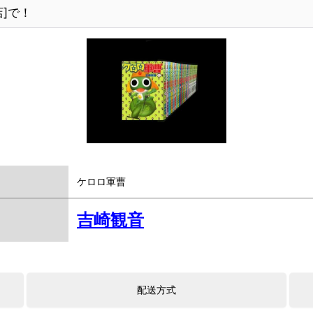
]で！
ケロロ軍曹
吉崎観音