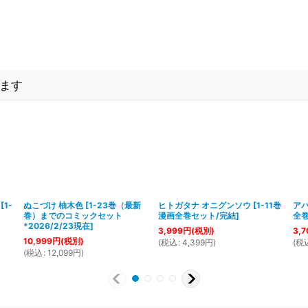
ます
[
1-
ぬこづけ 柚木色
[
1-23巻（最新
ヒトガタナ オニグンソウ
[
1-11巻
アバ
巻）までのコミックセット
漫画全巻セット/完結
]
全巻
*2026/2/23現在
]
3,999
円
(税別)
3,7
10,999
円
(税別)
(
税込
:
4,399
円
)
(
税
(
税込
:
12,099
円
)