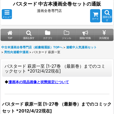
バスタード 中古本漫画全巻セットの通販
漫画全巻専門店
メニュー
漫画を探
カート
す
TOP
漫画を探す
カテゴリ
ジャンル
漫画の特集
決済/配送
中古本漫画全巻専門店（紙書籍通販）TOPへ
>
連載中人気漫画セット
>
男性向連載中漫画
>
バスタード 萩原一至
バスタード 萩原一至
[
1-27巻 （最新巻）までのコミ
ックセット *2012/4/22現在
]
◆
漫画本の現品画像と状態規定について
バスタード 萩原一至
[
1-27巻 （最新巻）までのコミック
セット *2012/4/22現在
]