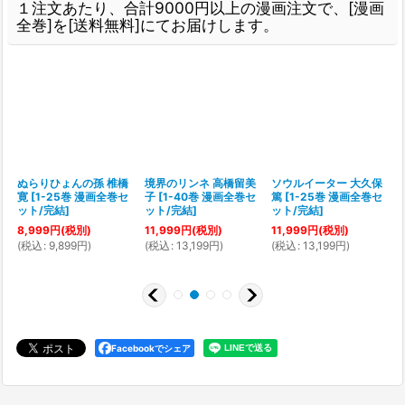
１注文あたり、合計9000円以上の漫画注文で、[漫画
全巻]を[送料無料]にてお届けします。
ぬらりひょんの孫 椎橋
境界のリンネ 高橋留美
ソウルイーター 大久保
寛
[
1-25巻 漫画全巻セ
子
[
1-40巻 漫画全巻セ
篤
[
1-25巻 漫画全巻セ
[
ット/完結
]
ット/完結
]
ット/完結
]
8,999
円
(税別)
11,999
円
(税別)
11,999
円
(税別)
(
税込
:
9,899
円
)
(
税込
:
13,199
円
)
(
税込
:
13,199
円
)
(
Facebookでシェア