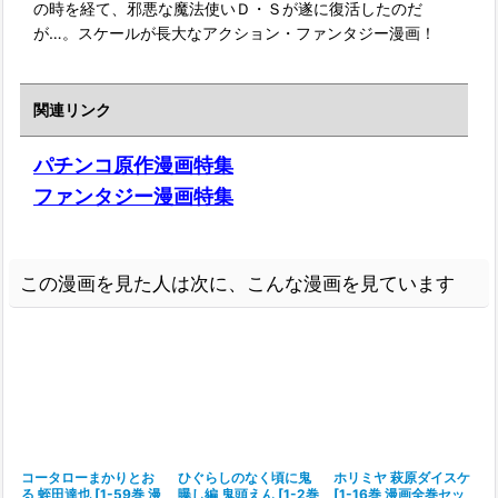
の時を経て、邪悪な魔法使いＤ・Ｓが遂に復活したのだ
が…。スケールが長大なアクション・ファンタジー漫画！
関連リンク
パチンコ原作漫画特集
ファンタジー漫画特集
この漫画を見た人は次に、こんな漫画を見ています
コータローまかりとお
ひぐらしのなく頃に鬼
ホリミヤ 萩原ダイスケ
る 蛭田達也
[
1-59巻 漫
曝し編 鬼頭えん
[
1-2巻
[
1-16巻 漫画全巻セッ
[