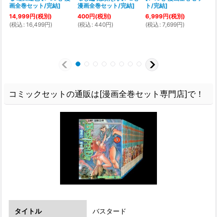
画全巻セット/完結
]
漫画全巻セット/完結
]
ト/完結
]
14,999
円
(税別)
400
円
(税別)
6,999
円
(税別)
(
税込
:
16,499
円
)
(
税込
:
440
円
)
(
税込
:
7,699
円
)
(
コミックセットの通販は[漫画全巻セット専門店]で！
タイトル
バスタード