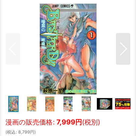
漫画の販売価格
:
7,999
円
(税別)
(
税込
:
8,799
円
)