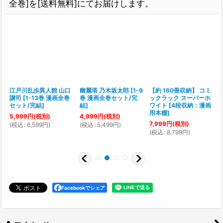
全巻]を[送料無料]にてお届けします。
慶
江戸川乱歩異人館 山口
幽麗塔 乃木坂太郎
[
1-9
【約 160冊収納】 コミ
譲司
[
1-13巻 漫画全巻
巻 漫画全巻セット/完
ックラック スーパーホ
[
セット/完結
]
結
]
ワイト
[
4段収納：漫画
用本棚
]
5,999
円
(税別)
4,999
円
(税別)
7,999
円
(税別)
(
税込
:
6,599
円
)
(
税込
:
5,499
円
)
(
(
税込
:
8,799
円
)
Facebookでシェア