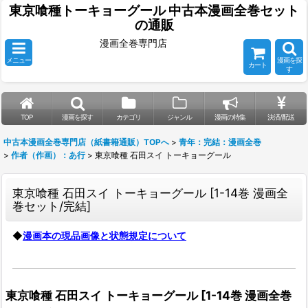
東京喰種トーキョーグール 中古本漫画全巻セット
の通販
漫画全巻専門店
メニュー
漫画を探
カート
す
TOP
漫画を探す
カテゴリ
ジャンル
漫画の特集
決済/配送
中古本漫画全巻専門店（紙書籍通販）TOPへ
>
青年：完結：漫画全巻
>
作者（作画）：あ行
>
東京喰種 石田スイ トーキョーグール
東京喰種 石田スイ トーキョーグール
[
1-14巻 漫画全
巻セット/完結
]
◆
漫画本の現品画像と状態規定について
東京喰種 石田スイ トーキョーグール
[
1-14巻 漫画全巻