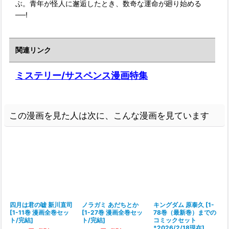
ぶ。青年が怪人に邂逅したとき、数奇な運命が廻り始める
──!
関連リンク
ミステリー/サスペンス漫画特集
この漫画を見た人は次に、こんな漫画を見ています
四月は君の嘘 新川直司
ノラガミ あだちとか
キングダム 原泰久
[
1-
[
1-11巻 漫画全巻セッ
[
1-27巻 漫画全巻セッ
78巻（最新巻）までの
ト/完結
]
ト/完結
]
コミックセット
*2026/2/18現在
]