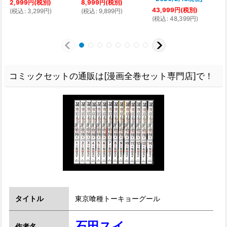
2,999
円
(税別)
8,999
円
(税別)
1
43,999
円
(税別)
(
税込
:
3,299
円
)
(
税込
:
9,899
円
)
(
(
税込
:
48,399
円
)
コミックセットの通販は[漫画全巻セット専門店]で！
タイトル
東京喰種トーキョーグール
石田スイ
作者名