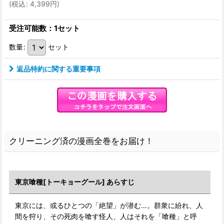
(
税込
:
4,399
円
)
受注可能数：1セット
数量
:
セット
返品特約に関する重要事項
クリーニング済の漫画全巻をお届け！
東京喰種[トーキョーグール] あらすじ
東京には、或るひとつの「絶望」が潜む…。群衆に紛れ、人
間を狩り、その死肉を喰す怪人、人はそれを「喰種」と呼