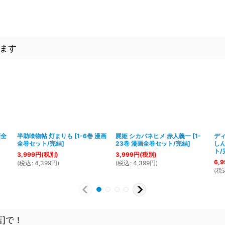
ます
画全
半助喰物帖 灯まりも
[
1-6巻 漫画
屍姫 シカバネヒメ 赤人義一
[
1-
デ
全巻セット/完結
]
23巻 漫画全巻セット/完結
]
し
ト/
3,999
円
(税別)
3,999
円
(税別)
6,9
(
税込
:
4,399
円
)
(
税込
:
4,399
円
)
(
税
]で！