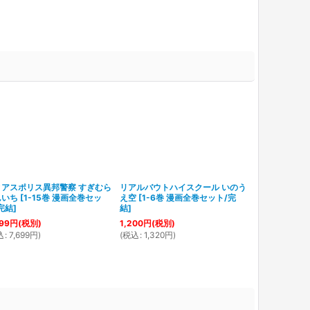
ィアスポリス異邦警察 すぎむら
リアルバウトハイスクール いのう
拝み屋横丁顛
んいち
[
1-15巻 漫画全巻セッ
え空
[
1-6巻 漫画全巻セット/完
巻 漫画全巻セ
完結
]
結
]
7,999
円
(税別
99
円
(税別)
1,200
円
(税別)
(
税込
:
8,799
円
込
:
7,699
円
)
(
税込
:
1,320
円
)