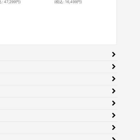
込
:
47,299
円
)
(
税込
:
16,499
円
)