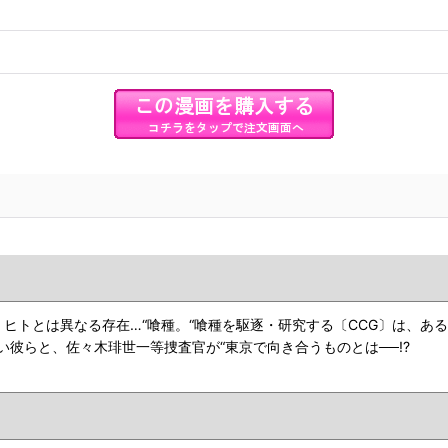
ヒトとは異なる存在…“喰種。“喰種を駆逐・研究する〔CCG〕は、あ
彼らと、佐々木琲世一等捜査官が“東京で向き合うものとは──!?