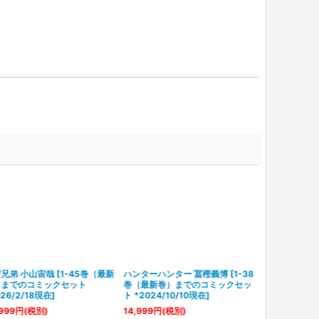
兄弟 小山宙哉
[
1-45巻（最新
ハンターハンター 冨樫義博
[
1-38
）までのコミックセット
巻（最新巻）までのコミックセッ
026/2/18現在
]
ト *2024/10/10現在
]
999
円
(税別)
14,999
円
(税別)