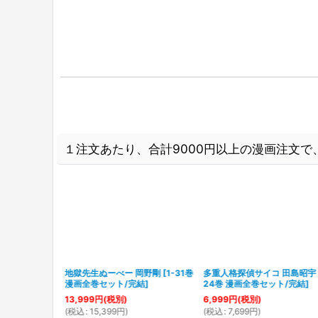
１注文あたり、合計9000円以上の漫画注文で、
 刻夜セイゴ
地獄先生ぬーべー 岡野剛
[
1-31巻
多重人格探偵サイコ 田島昭宇
ット/完結
]
漫画全巻セット/完結
]
24巻 漫画全巻セット/完結
]
13,999
円
(税別)
6,999
円
(税別)
(
税込
:
15,399
円
)
(
税込
:
7,699
円
)