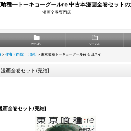
京喰種―トーキョーグールre 中古本漫画全巻セットの
漫画全巻専門店
カテゴリ
ジャンル
巻
>
作者（作画）：あ行
>
東京喰種トーキョーグールre 石田スイ
巻 漫画全巻セット/完結
]
巻 漫画全巻セット/完結
]