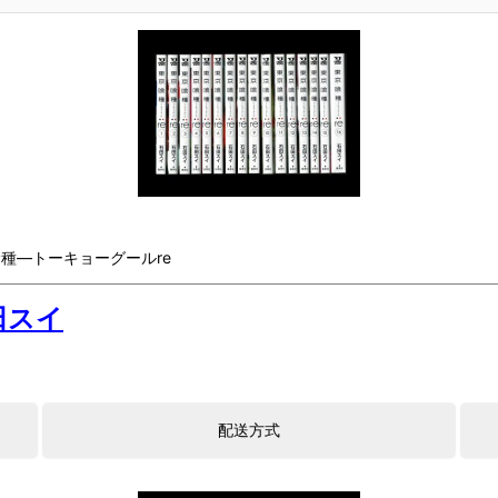
種―トーキョーグールre
田スイ