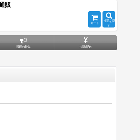
通販
漫画を探
カート
す
漫画の特集
決済/配送