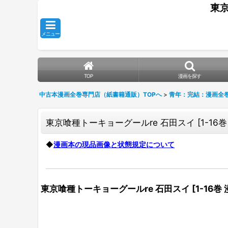
東
メニュー
TOP
漫画を探す
中古本漫画全巻専門店（紙書籍通販）TOPへ
>
青年：完結：漫画全
東京喰種トーキョーグールre 石田スイ
[
1-16
◆
漫画本の現品画像と状態規定について
東京喰種トーキョーグールre 石田スイ
[
1-16