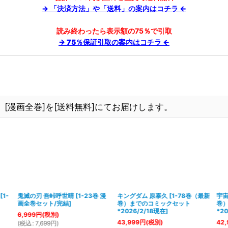
→ 「決済方法」や「送料」の案内はコチラ ←
読み終わったら表示額の75％で引取
→ 75％保証引取の案内はコチラ ←
[漫画全巻]を[送料無料]にてお届けします。
[
1-
鬼滅の刃 吾峠呼世晴
[
1-23巻 漫
キングダム 原泰久
[
1-78巻（最新
宇宙
画全巻セット/完結
]
巻）までのコミックセット
巻
*2026/2/18現在
]
*2
6,999
円
(税別)
43,999
円
(税別)
42,
(
税込
:
7,699
円
)