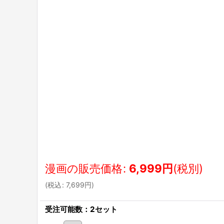
漫画の販売価格
:
6,999
円
(税別)
(
税込
:
7,699
円
)
受注可能数：2セット