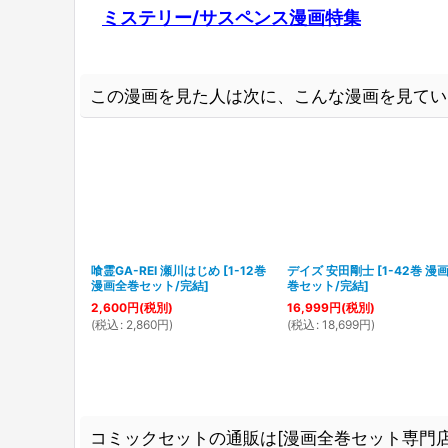
ミステリー/サスペンス漫画特集
この漫画を見た人は次に、こんな漫画を見てい
喰霊GA-REI 瀬川はじめ
[
1-12巻
デイズ 安田剛士
[
1-42巻 漫
漫画全巻セット/完結
]
巻セット/完結
]
2,600
円
(税別)
16,999
円
(税別)
(
税込
:
2,860
円
)
(
税込
:
18,699
円
)
コミックセットの通販は[漫画全巻セット専門店