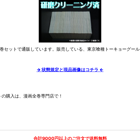
、全巻セットで通販しています。販売している、東京喰種トーキョーグール
→ 状態規定と現品画像はコチラ ←
トの購入は、漫画全巻専門店で！
合計9000円以上のご注文で送料無料