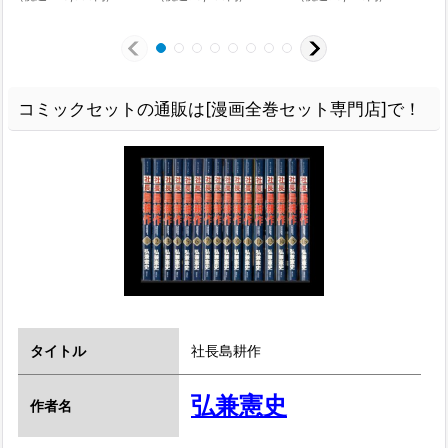
コミックセットの通販は[漫画全巻セット専門店]で！
タイトル
社長島耕作
弘兼憲史
作者名