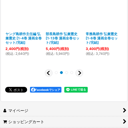
ヤング島耕作主任編 弘
部長島耕作 弘兼憲史
常務島耕作 弘兼憲史
兼憲史
[
1-4巻 漫画全巻
[
1-13巻 漫画全巻セッ
[
1-6巻 漫画全巻セッ
[
セット/完結
]
ト/完結
]
ト/完結
]
2,400
円
(税別)
5,400
円
(税別)
3,400
円
(税別)
(
税込
:
2,640
円
)
(
税込
:
5,940
円
)
(
税込
:
3,740
円
)
(
Facebookでシェア
マイページ
ショッピングカート