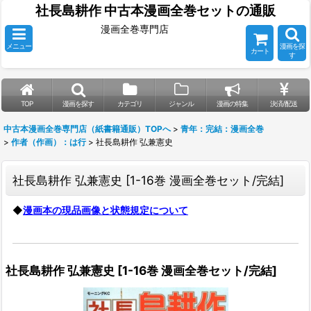
社長島耕作 中古本漫画全巻セットの通販
漫画全巻専門店
メニュー
漫画を探
カート
す
TOP
漫画を探す
カテゴリ
ジャンル
漫画の特集
決済/配送
中古本漫画全巻専門店（紙書籍通販）TOPへ
>
青年：完結：漫画全巻
>
作者（作画）：は行
>
社長島耕作 弘兼憲史
社長島耕作 弘兼憲史
[
1-16巻 漫画全巻セット/完結
]
◆
漫画本の現品画像と状態規定について
社長島耕作 弘兼憲史
[
1-16巻 漫画全巻セット/完結
]