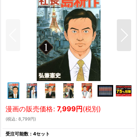
漫画の販売価格
:
7,999
円
(税別)
(
税込
:
8,799
円
)
受注可能数：4セット