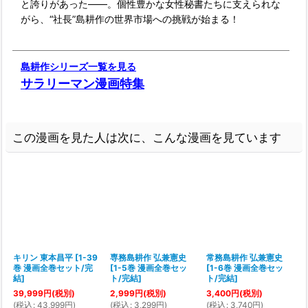
と誇りがあった――。個性豊かな女性秘書たちに支えられな
がら、“社長”島耕作の世界市場への挑戦が始まる！
島耕作シリーズ一覧を見る
サラリーマン漫画特集
この漫画を見た人は次に、こんな漫画を見ています
キリン 東本昌平
[
1-39
専務島耕作 弘兼憲史
常務島耕作 弘兼憲史
巻 漫画全巻セット/完
[
1-5巻 漫画全巻セッ
[
1-6巻 漫画全巻セッ
[
結
]
ト/完結
]
ト/完結
]
39,999
円
(税別)
2,999
円
(税別)
3,400
円
(税別)
1
(
税込
:
43,999
円
)
(
税込
:
3,299
円
)
(
税込
:
3,740
円
)
(